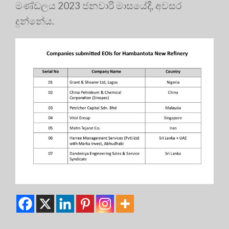
මණ්ඩලය 2023 ජනවාරි මාසයේදී, අවසර
දුන්නේය.