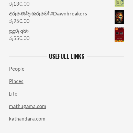
was:
is:
රු
130.00
රු700.00.
රු500.00.
අරු‍ණෝදාකරුවෝ #Dawnbreakers
රු
950.00
සුදුරු අබා
රු
550.00
USEFULL LINKS
People
Places
Life
mathugama.com
kathandara.com