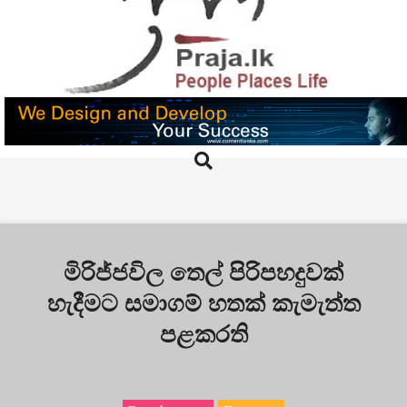
Skip
to
content
PRAJA.LK
Search
Primary
Navigation
Menu
මිරිජ්ජවිල තෙල් පිරිපහදුවක්
හැදීමට සමාගම් හතක් කැමැත්ත
පළකරති