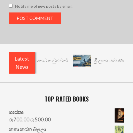
Notify me of new posts by email.
Latest
: වෙනත් යථාර්ථයකට කවුළුවක්
ශ්‍රී ලංකාවේ ණය ශ්‍ර
News
TOP RATED BOOKS
ශාස්තෘ
Original
Current
රු
700.00
රු
500.00
price
price
කතා කරන බළලා