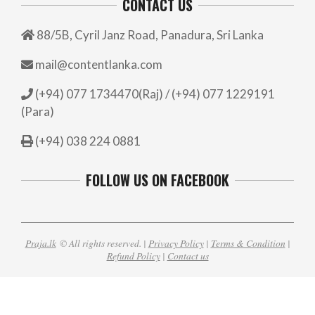
CONTACT US
88/5B, Cyril Janz Road, Panadura, Sri Lanka
mail@contentlanka.com
(+94) 077 1734470(Raj) / (+94) 077 1229191
(Para)
(+94) 038 224 0881
FOLLOW US ON FACEBOOK
Praja.lk
© All rights reserved. |
Privacy Policy
|
Terms & Condition
|
Refund Policy
|
Contact us