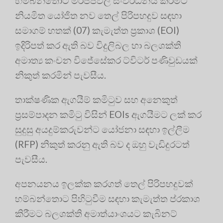
හම්බන්තොට මිරිජ්ජවිල සංවර්ධනය කිරීමට
නියමිත යෝජිත නව තෙල් පිරිපහදුව සඳහා
සමාගම් හතක් (07) කැමැත්ත ප්‍රකාශ (EOI)
ඉදිරිපත් කර ඇති බව විදුලිබල හා බලශක්ති
අමාත්‍ය කංචන විජේසේකර ට්විටර් පණිවුඩයක්
නිකුත් කරමින් පැවසීය.
තාක්ෂණික ඇගයීම් කමිටුව සහ අනෙකුත්
ප්‍රසම්පාදන කමිටු විසින් EOIs ඇගයීමට ලක් කර
සුදුසු අයදුම්කරුවන්ට යෝජනා සඳහා ඉල්ලීම
(RFP) නිකුත් කරනු ඇති බව ද ඔහු වැඩිදුරටත්
පැවසීය.
අපනයනය ඉලක්ක කරගත් තෙල් පිරිපහදුවක්
හම්බන්තොට පිහිටුවීම සඳහා කැමැත්ත ප්රකාශ
කිරීමට බලශක්ති අමාත්යාංශයට කැබිනට්