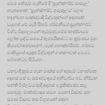
මෙය තේරුම් ගැනීමේ දී ‘ප්‍රෑන්ක්ෆර්ට් පාසැල’
නැතහොත් ‘ප්‍රෑන්ක්ෆර්ට් ගුරුකුලය’ ලෙස
හඳුන්වන මාක්ස්වාදී විද්වතුන්ගේ අදහසක්
වැදගත් වේ යැයි සිතමි. ජර්මනියේ ප්‍රෑන්ක්ෆර්ට්
විශ්ව විද්‍යාලයෙන් ඇරඹුණු මෙම කණ්ඩායම
ලෝක යුද්ධ සමයේ ඇමෙරිකාවට සංක්‍රමණය වුහ.
තියඩෝ අඩොනෝ , මැක් හොක්හයිමර් , හර්බට්
මාකියුසේ ඇතුළු විද්වතුන් ගණනාවක් මෙයට
සම්බන්ධව සිටියහ.
ධනවාදී ක්‍රමය ගැන මාක්ස් ගේ ඇතැම් ධනාත්මක
අදහස් සේ ම, සමාජවාදයේ අනිවාර්ය බව, නිර්ධන
පන්ති විප්ලවය ආදී අදහස් ද ප්‍රතික්ෂේප කළ
මොවුහු මාක්ස්වාදය සමග මනෝ විද්‍යාව සහ
සමාජ විද්‍යාව තම විග්‍රහයන් සඳහා