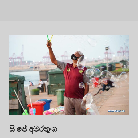
සී ජේ අමරතුංග