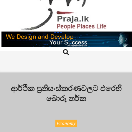
Skip
to
content
PRAJA.LK
Search
Primary
Navigation
Menu
ආර්ථික ප්‍රතිසංස්කරණවලට එරෙහි
බොරු තර්ක
Economy