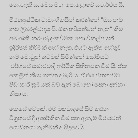
නොහැකි ය. මෙය මහ පොළොවේ යථාර්ථය යි.
මිථ්‍යාදෘෂ්ටික වාමාංශිකයින් කරන්නේ “ඔය නම්
නව ලිබරල්වාදය යි. ඕක හරියන්නේ නැත” කීම
පමණකි. කරුණු දැක්වීමක් හෝ විකල්පයක්
ඉදිරිපත් කිරීමක් හෝ නැත. එයට ඇත්ත හේතුව
නම් මොවුන් තවමත් සිටින්නේ සෝවියට්
වර්ගයේ සමාජවාදී ආර්ථික සිහිනයක වීම යි. ඒක
කෙලින් කියා ගන්න ද බැරි ය. ඒ එය ජනතාවට
පීඩාකාරී ක්‍රමයක් බව දැන් බොහෝ දෙනා දන්නා
නිසා ය.
කෙසේ වෙතත්, එම මතවාදයේ සිට කරන
විග්‍රහයේ දී අතාර්කික වීම සහ ඇතැම් මිථ්‍යාවන්
ගොඩනගා ගැනීමක් ද සිදුවෙයි.