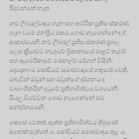
සිදුවන්නේ නැත.
නව ලිබරල්වාදය ගැන සහ ආර්ථික ප්‍රතිසංස්කරණ
ගැන වමේ ජනප්‍රිය මතය ගොඩ නැගෙන්නේ ද ඒ
ආකාරයෙනි. නව ලිබරල් ප්‍රතිසංස්කරණ ප්‍රබල
ලෙස ක්‍රියාවට නැගුවේ බ්‍රිතාන්‍යයේ මාග්‍රට් තැචර්
සහ ඇමෙරිකාවේ රොනල්ඩ් රේගන් විසිනි.
දෙදෙනා ම සෝවියට් සමාජවාදයේ හතුරෝ වෙති.
එබැවින් ඔවුන් සහ ඔවුන්ගේ දර්ශනය ද
වාමාංශිකයින් දුටුවේ ප්‍රතිගාමීත්වය වශයෙනි.
සියලු විවේචන ගොඩ නැගෙන්නේ එම
සන්දර්භයෙනි.
කෙසේ වෙතත්, ඇත්ත ප්‍රතිගාමීත්වය තිබුණේ
අනෙක් පැත්තේ ය. සෝවියට් සමාජවාදය තුළ ය.