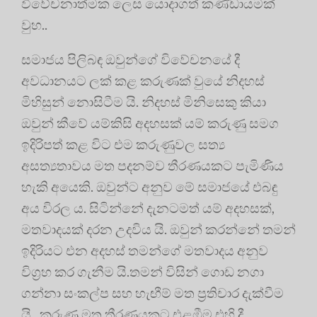
විවේචනාත්මක ලෙස යොදාගත් කණ්ඩායමක්
වුහ..
සමාජය පිලිබඳ ඔවුන්ගේ විවේචනයේ දී
අවධානයට ලක් කළ කරුණක් වුයේ නිදහස්
මිහිසුන් නොසිටීම යි. නිදහස් මිනිසෙකු කියා
ඔවුන් කීවේ යම්කිසි අදහසක් යම් කරුණු සමග
ඉදිරිපත් කළ විට එම කරුණුවල සත්‍ය
අසත්‍යතාවය මත පදනම්ව තීරණයකට පැමිණිය
හැකි අයෙකි. ඔවුන්ට අනුව මේ සමාජයේ එබඳු
අය විරල ය. සිටින්නේ දැනටමත් යම් අදහසක්,
මතවාදයක් දරන උදවිය යි. ඔවුන් කරන්නේ තමන්
ඉදිරියට එන අදහස් තමන්ගේ මතවාදය අනුව
විග්‍රහ කර ගැනීම යි.තමන් විසින් ගොඩ නගා
ගන්නා සංකල්ප සහ හැඟීම් මත ප්‍රතිචාර දැක්වීම
යි. කරුණු මත තීරණයකට එළඹීම එහි දී