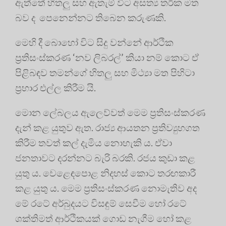
ඇත්තේ හිතලු සහ ඇතැම් විට අසත්‍ය තර්ක මත
බව ද පෙනෙන්නට තිබෙන කරුණකි.
මෙහි දී බොහෝ විට සිදු වන්නේ ආර්ථික
ප්‍රතිසංස්කරණ ‘නව ලිබරල්’ කියා නම් කොට ඒ
පිළිබඳව තමන්ගේ හිතලු සහ මිථ්‍යා මත පිහිටා
ප්‍රහාර එල්ල කිරීම යි.
මොන ලේබලය ඇලෙව්වත් මෙම ප්‍රතිසංස්කරණ
දැන් කළ යුතුව ඇත. රාජ්‍ය ආයතන ප්‍රතිව්‍යුහගත
කිරීම තවත් කල් දැමිය නොහැකි ය. ඒවා
ජනතාවට දරන්නට බැරි බරකි. රජය කුඩා කළ
යුතු ය. වෙළෙඳපොළ නිදහස් කොට තරඟකාරී
කළ යුතු ය. මෙම ප්‍රතිසංස්කරණ නොමැතිව අද
මේ රටේ අර්බුදයට විසඳුම් සෙවීම හෝ රටේ
ශක්තිමත් ආර්ථිකයක් ගොඩ නැගීම හෝ කළ