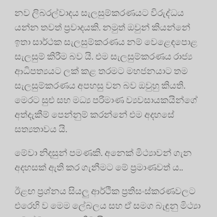
නව ලිබරල්වාදය සැලසුම්කරණයට විරුද්ධය
යන්න තවත් ප්‍රවාදයකි. නමුත් ඔවුන් කියන්නේ
ඉතා සාර්ථක සැලසුම්කරණය නම් වෙළෙඳපොළ
සැලසුම් කිරීම බව යි. එම සැලසුම්කරණය රාජ්‍ය
ආධිපත්‍යයට ලක් කළ තරමට මහජනයාට තම
සැලසුම්කරණය අපහසු වන බව ඔවුහු කියති.
මෙරට සුළු සහ මධ්‍ය පරිමාණ ව්‍යවසායකයින්ගේ
අත්දැකීම් පෙන්නුම් කරන්නේ එම අදහසේ
සත්‍යතාවය යි.
මේවා නිදසුන් පමණකි. අනෙක් මිථ්‍යාවන් ගැන
අදහසක් ඇති කර ගැනීමට මේ ප්‍රමාණවත් ය..
ඊළඟ ප්‍රශ්නය සියලු ආර්ථික ප්‍රතිසංස්කරණවලට
එරෙහි ව මෙම ලේබලය සහ ඒ සමග බැඳුනු මිථ්‍යා