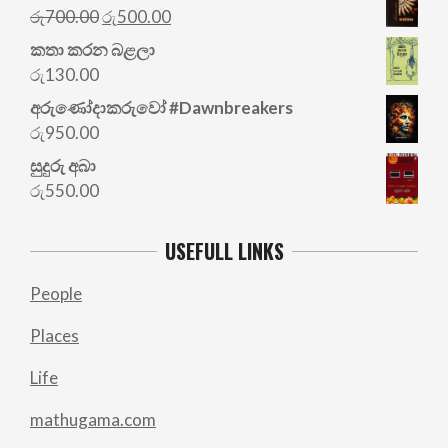
Original
Current
රු
700.00
රු
500.00
price
price
කතා කරන බළලා
was:
is:
රු
130.00
රු700.00.
රු500.00.
අරු‍ණෝදාකරුවෝ #Dawnbreakers
රු
950.00
සුදුරු අබා
රු
550.00
USEFULL LINKS
People
Places
Life
mathugama.com