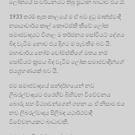
ලෝකයේ සංවර්ධනයට තිබු ප්‍රධාන බාධාව එය යි.
1933 තරම් ඈත කාලයේ ම ඒ බව දුටු මාක්ස්වාදී
න්‍යායාචාර්ය කාල් කෞට්ස්කි කීවේ ලෝක
සමාජවාදයට විශාල ම තර්ජනය සෝවියට් දේශය
බිඳ වැටීම නොව එය දිගට ම පැවතීම බව යි.
මහාචාර්ය නෝම් චෝම්ස්කිගේ මතය නම්
සෝවියට් ක්‍රමය බිඳ වැටීම ලෝක සමාජවාදීන්ගේ
ජයග්‍රහණයක් බව යි.
එම සමාජවාදයේ සන්දර්භයෙන් නව
ලිබරල්වාදයට එරෙහිව බිහිවන විවේචනය
බොරු සහ මිථ්‍යාවන්ගෙන් ගහන ය. ඒ නිසාම එය
නව ලිබරල්වාදය පිලිබඳ යථාර්ථවාදී
විවේචනයකට බාධාවකි.