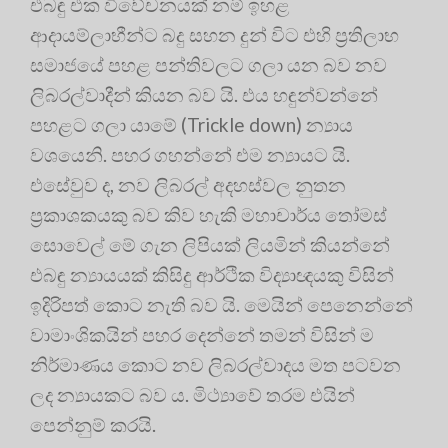
එබඳු එක විවේචනයක් නම් ඉහළ
ආදායම්ලාභීන්ට බදු සහන දුන් විට එහි ප්‍රතිලාභ
සමාජයේ පහළ පන්තිවලට ගලා යන බව නව
ලිබරල්වාදීන් කියන බව යි. එය හඳුන්වන්නේ
පහළට ගලා යාමේ (Trickle down) න්‍යාය
වශයෙනි. පහර ගහන්නේ එම න්‍යායට යි.
එසේවුව ද, නව ලිබරල් අදහස්වල නුතන
ප්‍රකාශකයකු බව කිව හැකි මහාචාර්ය තෝමස්
සොවෙල් මේ ගැන ලිපියක් ලියමින් කියන්නේ
එබඳු න්‍යායයක් කිසිදු ආර්ථික විද්‍යාඥයකු විසින්
ඉදිරිපත් කොට නැති බව යි. මෙයින් පෙනෙන්නේ
වාමාංශිකයින් පහර දෙන්නේ තමන් විසින් ම
නිර්මාණය කොට නව ලිබරල්වාදය මත පටවන
ලද න්‍යායකට බව ය. මිථ්‍යාවේ තරම එයින්
පෙන්නුම් කරයි.