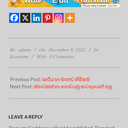
2022-
12-
By:
admin
On:
December 8, 2022
In:
08
Economy
With:
0 Comments
Previous Post:
සාරිය හා මානව හිමිකම්
Next Post:
ස්පාටකස් හා ගොඩයමු සංවාදයෙන් පසු
LEAVE A REPLY
Your email address will not be published.
Required