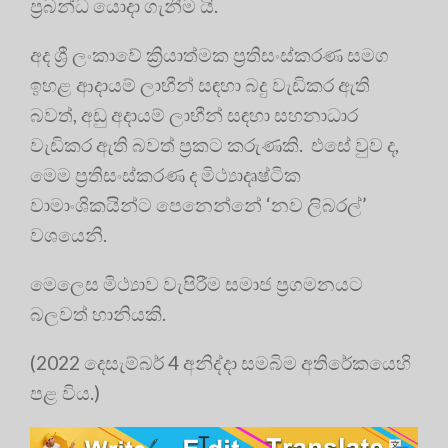
ප්‍රබන්ධ යොදා ගැනීම යි.
අද ශ්‍රී ලංකාවේ ක්‍රියාත්මක ප්‍රතිසංස්කරණ සමග
ඉහළ ආදායම් ලාභීන් සඳහා බදු වැඩිකර ඇති
බවත්, අඩු අදායම් ලාභීන් සඳහා සහනාධාර
වැඩිකර ඇති බවත් ප්‍රකට කරුණකි. එසේ වුව ද,
මෙම ප්‍රතිසංස්කරණ ද මිථ්‍යාදෘෂ්ටික
වාමාංශිකයින්ට පෙනෙන්නේ ‘නව ලිබරල්’
වශයෙනි.
මෙලෙස මිථ්‍යාව වැපිරීම සමාජ ප්‍රගමනයට
බලවත් හානියකි.
(2022 දෙසැම්බර් 4 අනිද්දා සමබිම අතිරේකයෙහි
පළ විය.)