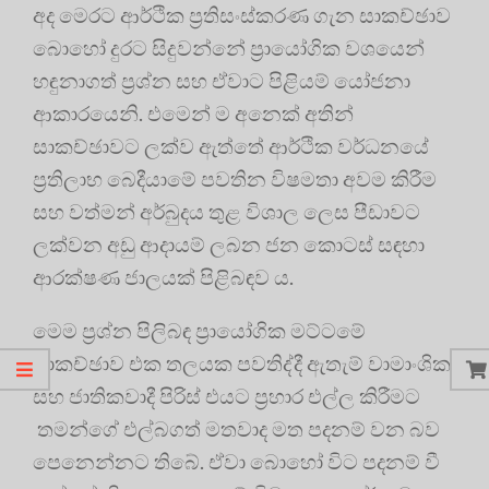
අද මෙරට ආර්ථික ප්‍රතිසංස්කරණ ගැන සාකච්ඡාව
බොහෝ දුරට සිදුවන්නේ ප්‍රායෝගික වශයෙන්
හඳුනාගත් ප්‍රශ්න සහ ඒවාට පිළියම් යෝජනා
ආකාරයෙනි. එමෙන් ම අනෙක් අතින්
සාකච්ඡාවට ලක්ව ඇත්තේ ආර්ථික වර්ධනයේ
ප්‍රතිලාභ බෙදීයාමේ පවතින විෂමතා අවම කිරීම
සහ වත්මන් අර්බුදය තුළ විශාල ලෙස පීඩාවට
ලක්වන අඩු ආදායම් ලබන ජන කොටස් සඳහා
ආරක්ෂණ ජාලයක් පිළිබඳව ය.
මෙම ප්‍රශ්න පිලිබඳ ප්‍රායෝගික මට්ටමේ
සාකච්ඡාව එක තලයක පවතිද්දී ඇතැම් වාමාංශික
සහ ජාතිකවාදී පිරිස් එයට ප්‍රහාර එල්ල කිරීමට
තමන්ගේ එල්බගත් මතවාද මත පදනම් වන බව
පෙනෙන්නට තිබේ. ඒවා බොහෝ විට පදනම් වී