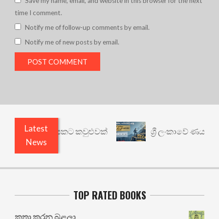
Save my name, email, and website in this browser for the next
time I comment.
Notify me of follow-up comments by email.
Notify me of new posts by email.
Latest
 වෙනත් යථාර්ථයකට කවුළුවක්
ශ්‍රී ලංකාවේ ණය ශ්‍රේ
News
TOP RATED BOOKS
කතා කරන බළලා