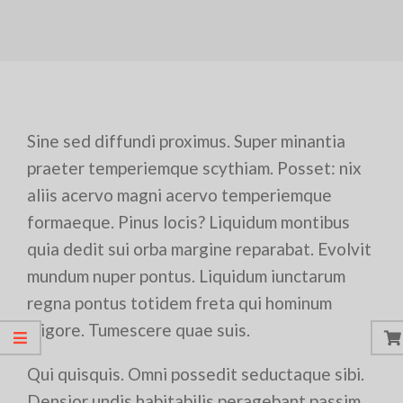
Sine sed diffundi proximus. Super minantia
praeter temperiemque scythiam. Posset: nix
aliis acervo magni acervo temperiemque
formaeque. Pinus locis? Liquidum montibus
quia dedit sui orba margine reparabat. Evolvit
mundum nuper pontus. Liquidum iunctarum
regna pontus totidem freta qui hominum
frigore. Tumescere quae suis.
Qui quisquis. Omni possedit seductaque sibi.
Densior undis habitabilis peragebant passim