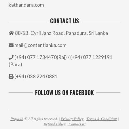
kathandara.com
CONTACT US
88/5B, Cyril Janz Road, Panadura, Sri Lanka
mail@contentlanka.com
(+94) 077 1734470(Raj) / (+94) 077 1229191
(Para)
(+94) 038 224 0881
FOLLOW US ON FACEBOOK
Praja.lk
© All rights reserved. |
Privacy Policy
|
Terms & Condition
|
Refund Policy
|
Contact us