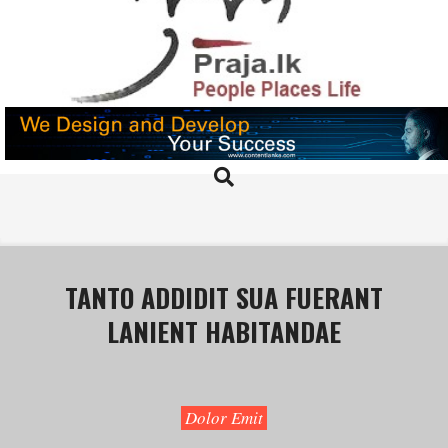
Skip
to
content
PRAJA.LK
Search
Primary
Navigation
Menu
TANTO ADDIDIT SUA FUERANT
LANIENT HABITANDAE
Dolor Emit