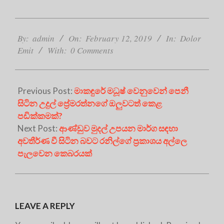
2019-
02-
By:
admin
On:
February 12, 2019
In:
Dolor
12
Emit
With:
0 Comments
Previous Post:
මාකඳුරේ මධූෂ් වෙනුවෙන් පෙනී
සිටින උදුල් ප්‍රේමරත්නගේ ඔලුවටත් කෙළ
පඩික්කමක්?
Next Post:
ආණ්ඩුව මුදල් උපයන මාර්ග සඳහා
අවතීර්ණ වී සිටින බවට රනිල්ගේ ප්‍රකාශය අල්ලෙ
පැලවෙන කෙබරයක්
LEAVE A REPLY