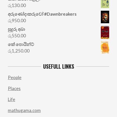
රු
130.00
අරු‍ණෝදාකරුවෝ #Dawnbreakers
රු
950.00
සුදුරු අබා
රු
550.00
කේ පොයින්ට්
රු
1,250.00
USEFULL LINKS
People
Places
Life
mathugama.com