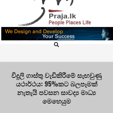
Skip
to
content
PRAJA.LK
Search
Primary
Navigation
Menu
විදුලි ගාස්තු වැඩිකිරීමේ සැඟවුණු
යථාර්ථය: 95%කට බලපෑමක්
නැතැයි පවසන සාවද්‍ය මාධ්‍ය
මෙහෙයුම