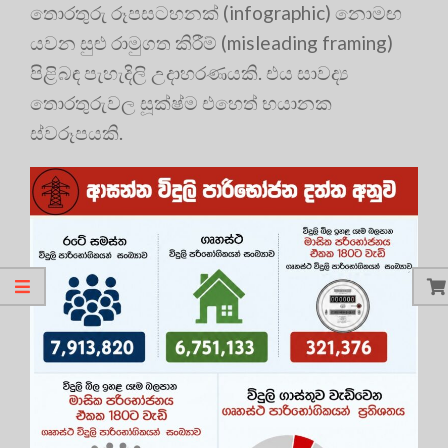
තොරතුරු රූපසටහනක් (infographic) නොමඟ
යවන සුළු රාමුගත කිරීම් (misleading framing)
පිළිබඳ පැහැදිලි උදාහරණයකි. එය සාවද්‍ය
තොරතුරුවල සූක්ෂ්ම එහෙත් භයානක
ස්වරූපයකි.