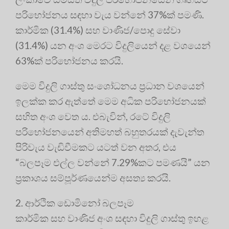
පරිභෝජනය සඳහා වැය වන්නේ 37%ක් පමණි.
කාර්මික (31.4%) සහ වාණිජ/පොදු සේවා
(31.4%) යන අංශ මෙරට විදුලියෙන් දළ වශයෙන්
63%ක් පරිභෝජනය කරයි.
මෙම විදුලි ගාස්තු සංශෝධනය ප්‍රධාන වශයෙන්
ඉලක්ක කර ඇත්තේ මෙම අධික පරිභෝජනයක්
සහිත අංශ වෙත ය. එබැවින්, රටේ විදුලි
පරිභෝජනයෙන් අතිමහත් බහුතරයක් දැවැන්ත
පිරිවැය වැඩිවීමකට යටත් වන අතර, එය
“බලපෑම එල්ල වන්නේ 7.29%කට පමණයි” යන
ප්‍රකාශය සම්පූර්ණයෙන්ම අසත්‍ය කරයි.
2. ආර්ථික ඩොමිනෝ බලපෑම
කාර්මික සහ වාණිජ අංශ සඳහා විදුලි ගාස්තු ඉහළ