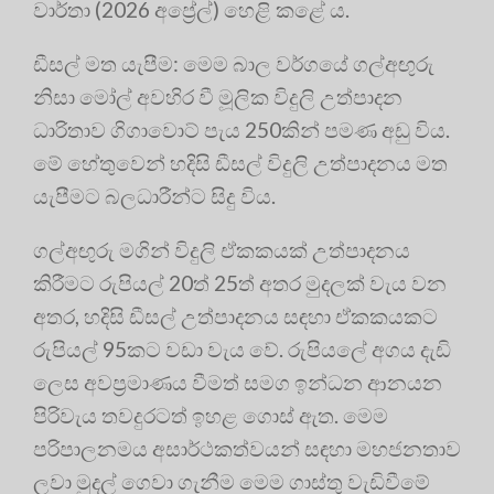
වාර්තා (2026 අප්‍රේල්) හෙළි කළේ ය.
ඩීසල් මත යැපීම: මෙම බාල වර්ගයේ ගල්අඟුරු
නිසා මෝල් අවහිර වී මූලික විදුලි උත්පාදන
ධාරිතාව ගිගාවොට් පැය 250කින් පමණ අඩු විය.
මේ හේතුවෙන් හදිසි ඩීසල් විදුලි උත්පාදනය මත
යැපීමට බලධාරීන්ට සිදු විය.
ගල්අඟුරු මගින් විදුලි ඒකකයක් උත්පාදනය
කිරීමට රුපියල් 20ත් 25ත් අතර මුදලක් වැය වන
අතර, හදිසි ඩීසල් උත්පාදනය සඳහා ඒකකයකට
රුපියල් 95කට වඩා වැය වේ. රුපියලේ අගය දැඩි
ලෙස අවප්‍රමාණය වීමත් සමග ඉන්ධන ආනයන
පිරිවැය තවදුරටත් ඉහළ ගොස් ඇත. මෙම
පරිපාලනමය අසාර්ථකත්වයන් සඳහා මහජනතාව
ලවා මුදල් ගෙවා ගැනීම මෙම ගාස්තු වැඩිවීමේ