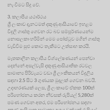
නැංවීමට සිදු වේ.
3. කලාපීය යථාර්ථය
ශ්‍රී ලංකාව දැනටමත් දකුණු ආසියාවේ ඉහළම
විදුලි ගාස්තු ගෙවන රට බව සම්පූර්ණයෙන්ම
නොසලකා හරිමින් මෙම පෝස්ටුව මගින් ගාස්තු
වැඩිවීම සුළු කොට තැකීමට උත්සාහ කරයි.
මෑතකාලීන කලාපීය විශ්ලේෂණයන් පෙන්වා
දෙන්නේ අසල්වැසි දකුණු ආසියාතික රටවල
සාමාන්‍ය පිරිවැයට වඩා ශ්‍රී ලාංකිකයන් විදුලිය
සඳහා 2.5 සිට 3 ගුණයක මුදලක් ගෙවන බවයි.
උදාහරණයක් ලෙස, ශ්‍රී ලංකාවේ ඒකක 100ක්
පරිභෝජනය කරන නිවසක් රුපියල් 5,280ක්
පමණ ගෙවන අතර, එම පරිභෝජනය සඳහා
දකුණු ආසියානු සාමාන්‍ය අගය වන්නේ රුපියල්