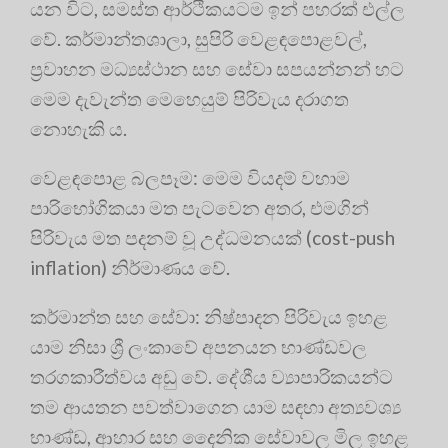
යන විට, සමස්ත ආර්ථිකයටම ඉන් පහරක් එල්ල
වේ. කර්මාන්තශාලා, සුපිරි වෙළඳපොළවල්,
ප්‍රවාහන මධ්‍යස්ථාන සහ සේවා සපයන්නන් හට
මෙම දැවැන්ත මෙහෙයුම් පිරිවැය දරාගත
නොහැකි ය.
වෙළඳපොළ බලපෑම: මෙම වියදම් වහාම
පාරිභෝගිකයා මත පැටවෙන අතර, එමගින්
පිරිවැය මත පදනම් වූ උද්ධමනයක් (cost-push
inflation) නිර්මාණය වේ.
කර්මාන්ත සහ සේවා: නිෂ්පාදන පිරිවැය ඉහළ
යාම නිසා ශ්‍රී ලංකාවේ අපනයන භාණ්ඩවල
තරගකාරීත්වය අඩු වේ. දේශීය ව්‍යාපාරිකයන්ට
තම ආයතන පවත්වාගෙන යාම සඳහා අත්‍යවශ්‍ය
භාණ්ඩ, ආහාර සහ දෛනික සේවාවල මිල ඉහළ