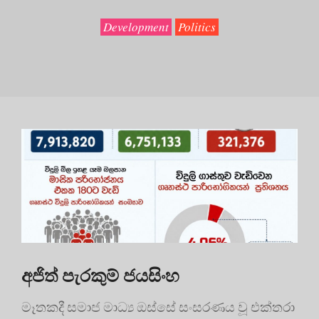
Development
Politics
අජිත් පැරකුම් ජයසිංහ
මෑතකදී සමාජ මාධ්‍ය ඔස්සේ සංසරණය වූ එක්තරා