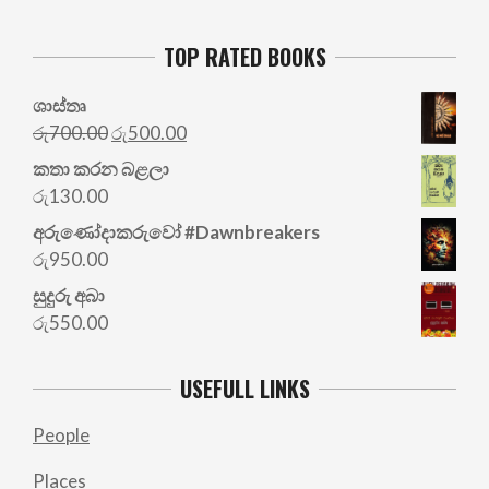
TOP RATED BOOKS
ශාස්තෘ
Original
Current
රු
700.00
රු
500.00
price
price
කතා කරන බළලා
was:
is:
රු
130.00
රු700.00.
රු500.00.
අරු‍ණෝදාකරුවෝ #Dawnbreakers
රු
950.00
සුදුරු අබා
රු
550.00
USEFULL LINKS
People
Places