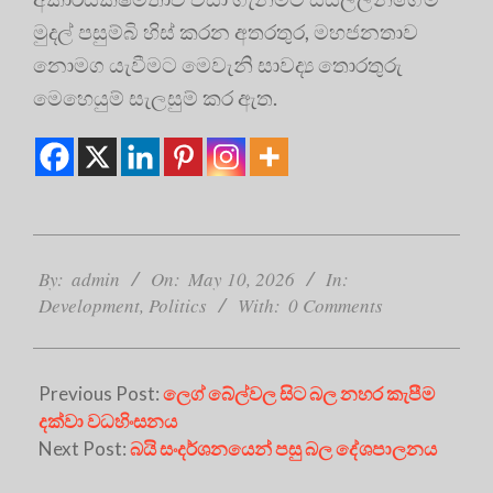
මුදල් පසුම්බි හිස් කරන අතරතුර, මහජනතාව
නොමග යැවීමට මෙවැනි සාවද්‍ය තොරතුරු
මෙහෙයුම් සැලසුම් කර ඇත.
2026-
05-
By:
admin
On:
May 10, 2026
In:
10
Development
,
Politics
With:
0 Comments
Previous Post:
ලෙග් බේල්වල සිට බල නහර කැපීම
දක්වා වධහිංසනය
Next Post:
බයි සංදර්ශනයෙන් පසු බල දේශපාලනය