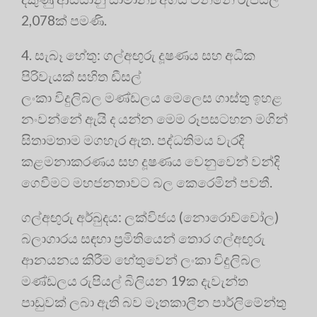
2,078ක් පමණි.
4. සැබෑ හේතු: ගල්අඟුරු දූෂණය සහ අධික
පිරිවැයක් සහිත ඩීසල්
ලංකා විදුලිබල මණ්ඩලය මෙලෙස ගාස්තු ඉහළ
නංවන්නේ ඇයි ද යන්න මෙම රූපසටහන මගින්
සිතාමතාම මගහැර ඇත. පද්ධතිමය වැරදි
කළමනාකරණය සහ දූෂණය වෙනුවෙන් වන්දි
ගෙවීමට මහජනතාවට බල කෙරෙමින් පවතී.
ගල්අඟුරු අර්බුදය: ලක්විජය (නොරොච්චෝල)
බලාගාරය සඳහා ප්‍රමිතියෙන් තොර ගල්අඟුරු
ආනයනය කිරීම හේතුවෙන් ලංකා විදුලිබල
මණ්ඩලය රුපියල් බිලියන 19ක දැවැන්ත
පාඩුවක් ලබා ඇති බව මෑතකාලීන පාර්ලිමේන්තු