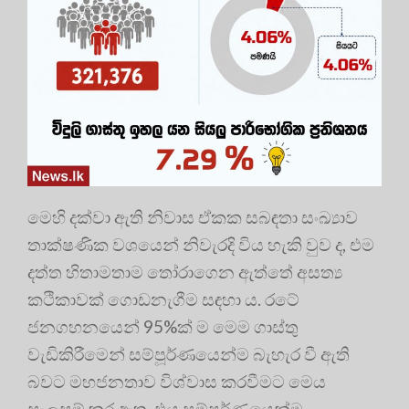
මෙහි දක්වා ඇති නිවාස ඒකක සබඳතා සංඛ්‍යාව
තාක්ෂණික වශයෙන් නිවැරදි විය හැකි වුව ද, එම
දත්ත හිතාමතාම තෝරාගෙන ඇත්තේ අසත්‍ය
කථිකාවක් ගොඩනැගීම සඳහා ය. රටේ
ජනගහනයෙන් 95%ක් ම මෙම ගාස්තු
වැඩිකිරීමෙන් සම්පූර්ණයෙන්ම බැහැර වී ඇති
බවට මහජනතාව විශ්වාස කරවීමට මෙය
සැලසුම් කර ඇත. එය සම්පූර්ණයෙන්ම