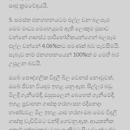
සෘජු ක්‍රමවේදයයි.
5. සමස්ත ජනගහනයටම එල්ල වන බලපෑම
මෙම මාධ්‍ය මෙහෙයුමේ ඇති ලොකුම මුසාව
වන්නේ ගෘහස්ථ පාරිභෝගිකයන්ගෙන් බලපෑම
එල්ල වන්නේ 4.06%කට පමණක් බව පැවසීමයි.
සැබෑව නම් ජනගහනයෙන් 100%ක් ම මෙහි බර
උසුලන බවයි.
ඔබේ පෞද්ගලික විදුලි බිල වෙනස් නොවූවත්,
ඔබේ ජීවන වියදම ඉහළ යනු ඇත. සිල්ලර බඩු
මිලදී ගැනීමේදී, ඔසුසලෙන් බෙහෙත් ගැනීමේදී,
ඉහළ ප්‍රවාහන ගාස්තු හරහා සහ එදිනෙදා
භාණ්ඩවල මිල ඉහළ යාම හරහා ඔබ මෙම විදුලි
ගාස්තු වැඩිවීමට වන්දි ගෙවනු ඇත. ආයතනික
අකාර්යක්ෂමතාව වසා ගැනීමට සියල්ලන්ගේම