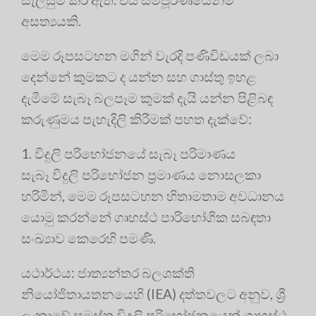
අසත්‍යයකි.
මෙම රූපසටහන මගින් වැරදි පණිවිඩයක් ලබා
දෙන්නේ කුමකට ද යන්න සහ ගාස්තු ඉහළ
දැමීමේ සැබෑ බලපෑම කුමක් දැයි යන්න පිළිබඳ
කරුණුමය පැහැදිලි කිරීමක් පහත දැක්වේ:
1. විදුලි පරිභෝජනයේ සැබෑ පරිමාණය
සැබෑ විදුලි පරිභෝජන ප්‍රමාණය නොසලකා
හරිමින්, මෙම රූපසටහන හිතාමතාම අවධානය
යොමු කරන්නේ ගෘහස්ථ පාරිභෝගික සබඳතා
සංඛ්‍යාව කෙරෙහි පමණි.
යථාර්ථය: ජාත්‍යන්තර බලශක්ති
නියෝජිතායතනයෙහි (IEA) දත්තවලට අනුව, ශ්‍රී
ලංකාවේ සමස්ත විදුලි පරිභෝජනයෙන් ගෘහස්ථ