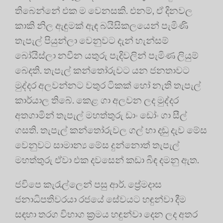
තිබෙන්නේ එක ම වෙනසකි. එනම්, ඒ දිනවල
කාකි නිල ඇඳුමක් ඇඳ බයිසිකලයෙන් පැමිණි
තැපැල් පියුන්ලා වෙනුවට දැන් හැන්සම්
බෝයිස්ලා නවීන යතුරු පැදිවලින් පැමිණ ලියුම්
බෙදති. තැපැල් කන්තෝරුවට යන ජනතාවට
මුද්දර අලවන්නට වතුර ටිකක් හෝ නැති තැපැල්
කාර්යාල තිබේ. කෙළ ගා අලවන ලද මුද්දර
අතගාමින් තැපැල් මහත්තුරු ඩාං ඩෝං ගා සීල්
ගසති. තැපැල් කන්තෝරුවල ගල් හා දඬු දැව මේස
වෙනුවට සාමාන්‍ය මේස දුන්නොත් තැපැල්
මහත්තුරු ඒවා එක දවසෙන් කඩා බිඳ දමනු ඇත.
ජවිපෙ කැරැල්ලෙන් පසු ආර්. ප්‍රේමදාස
ජනාධිපතිවරයා රජයේ සේවයට හඳුන්වා දීම
සඳහා තරග විභාග ක්‍රමය හඳුන්වා දෙන ලද අතර