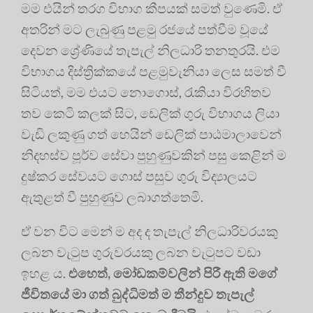
මම එයින් තරග විභාග කීපයක් සමත් වුණෙමි. ඒ
අතරින් මට ලැබුණු පළමු රජයේ පත්වීම වූයේ
දෙවන ශ්‍රේණියේ තැපැල් නිලධාරි තනතුරයි. එම
විභාගය දිස්ත්‍රික්කයේ පළමුවැනියා ලෙස සමත් වී
සිටියත්, මම එයට නොගොස්, රැකියා විරහිතව
තව කෙටි කලක් සිට, ඩෙලික් ගුරු විභාගය ලියා
වැඩි ලකුණු ගත් හෙයින් ඩෙලික් පාඨමාලාවෙන්
නිදහස්ව පූර්ව සේවා පුහුණුවකින් පසු කෙළින් ම
දුෂ්කර සේවයට ගොස් පසුව ගුරු විද්‍යාලයට
ඇතුළත් වී පුහුණුව ලබාගත්තෙමි.
ඒ වන විට මෙන් ම අද ද තැපැල් නිලධාරිවරයකු
ලබන වැටුප ගුරුවරයකු ලබන වැටුපට වඩා
ඉහළ ය.
එහෙත්, මෝඩකම්වලින් පිරී ඇති මගේ
ජීවිතයේ මා ගත් බුද්ධිමත් ම තීන්දුව තැපැල්