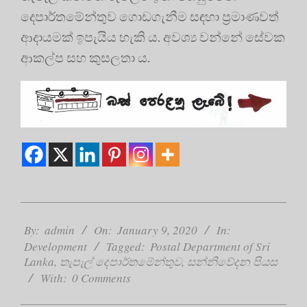
දෙපාර්තමේන්තුව ගොඩගැනීම සඳහා ප්‍රමාණවත්
ආදායමක් ඉපැයිය හැකි ය. අවශ්‍ය වන්නේ සේවක
ආකල්ප සහ කුසලතා ය.
2020-
01-
By:
admin
On:
January 9, 2020
In:
09
Development
Tagged:
Postal Department of Sri
Lanka
,
තැපැල් දෙපාර්තමේන්තුව
,
සන්නිවේදන පියස
With:
0 Comments