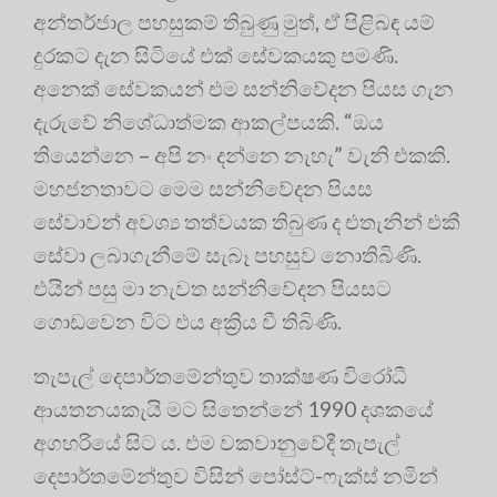
අන්තර්ජාල පහසුකම් තිබුණු මුත්, ඒ පිළිබඳ යම්
දුරකට දැන සිටියේ එක් සේවකයකු පමණි.
අනෙක් සේවකයන් එම සන්නිවේදන පියස ගැන
දැරුවේ නිශේධාත්මක ආකල්පයකි. “ඔය
තියෙන්නෙ – අපි නං දන්නෙ නැහැ” වැනි එකකි.
මහජනතාවට මෙම සන්නිවේදන පියස
සේවාවන් අවශ්‍ය තත්වයක තිබුණ ද එතැනින් එකී
සේවා ලබාගැනීමේ සැබෑ පහසුව නොතිබිණි.
එයින් පසු මා නැවත සන්නිවේදන පියසට
ගොඩවෙන විට එය අක්‍රිය වී තිබිණි.
තැපැල් දෙපාර්තමේන්තුව තාක්ෂණ විරෝධී
ආයතනයකැයි මට සිතෙන්නේ 1990 දශකයේ
අගහරියේ සිට ය. එම වකවානුවේදී තැපැල්
දෙපාර්තමේන්තුව විසින් පෝස්ට්-ෆැක්ස් නමින්