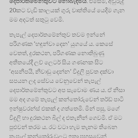
දෙපාර්තමේන්තුවට නොබැඳීමයි
. එසේම, අවුරුදු
20කට වැඩි කාලයක් ගුරු වෘත්තියේ යෙදීම ගැන
මම අදටත් සතුටු වෙමි.
තැපැල් දෙපාර්තමේන්තුව තවම ඉන්නේ
පරිගණක ‘හඳුන්වා දෙන’ යුගයේ ය. කෙසේ
වෙතත්, දුරකථන, පරිගණක නොතිබුණු
අතීතයේදී ලව් ලෙටර් සිය ගණනක සිට
‘අසනීපයි, නිවාඩු දෙන්න’ විදුලි පුවත දක්වා
සපයන ලද සේවය වෙනුවෙන් තැපැල්
දෙපාර්තමේන්තුවට අප සැවොම ණය ය. ඒ නිසා
මම අද ගමේ තැපැල් කන්තෝරුවෙන් තර්ඩ් පාටි
ඉන්ෂුවරන්ස් එකක් ද ගත්තෙමි. මින් පසු, මගේ
විදුලි හා දුරකථන බිල් ද එතැනින් ගෙවමි. ඒ මට
පුළුවන් තරම ය. රට වටා හැම තැනම තිබෙන
තැපැල් කන්තෝරුවලට ඉතා පහසුවෙන්