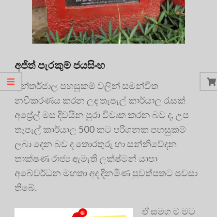
අජිත් පැරකුම් ජයසිංහ
අන්තර්ජාල පහසුකම් වලින් සමන්විත
නවීකරණය කරන ලද තැපැල් කාර්යාල රැසක්
අප්‍රේල් මස දිවයින පුරා විවෘත කරන බව ද, උප
තැපැල් කාර්යාල 500 කට පරිගනක පහසුකම්
ලබා දෙන බව ද තොරතුරු හා සන්නිවේදන
තාක්ෂණ රාජ්‍ය ඇමැති ලක්ෂ්මන් යාපා
අබේවර්ධන මහතා අද දිනමිණ පුවත්පතට පවසා
තිබේ.
ඒ සමග ම මට