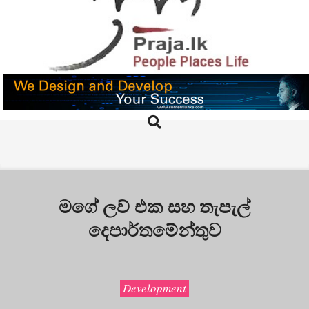
Skip
to
content
PRAJA.LK
Search
Primary
Navigation
Menu
මගේ ලව් එක සහ තැපැල්
දෙපාර්තමේන්තුව
Development