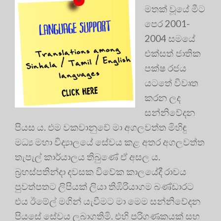
මතක් වූයේ මීට
පෙර 2001-
2004 සමයේ
එක්සත් ජාතික
පක්ෂ රජය
යටතේ විවෘත
කරන ලද
සන්නිවේදන
පියස ය. එම වකවානුවේ මා අගලවත්ත මිහිඳු
මධ්‍ය මහා විද්‍යාලයේ සේවය කළ අතර අගලවත්ත
තැපැල් කාර්යාලය තිබුණේ ඒ අසල ය.
බ්‍රහස්පතින්දා දවසක විවේක කාලයේදී රාවය
පුවත්පතට ලිපියක් ලියා තිඹිරියාගම බණ්ඩාරට
එය ඊමේල් මගින් යැවීමට මා මෙම සන්නිවේදන
පියසේ සේවය ලබාගතිමි. එහි පරිගණකයක් සහ