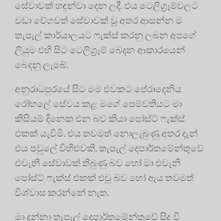
සේවාවක් හඳුන්වා දෙන ලදී. එය ටෙලිග්‍රෑම්වලට
වඩා වේගවත් සේවාවක් වූ අතර ආසන්න ම
තැපැල් කාර්යාලයට ෆැක්ස් කරනු ලබන අපගේ
ලියුම එහි සිට ටෙලිග්‍රෑම් බෙදන ආකාරයෙන්
බෙදනු ලැබේ.
අනුරාධපුරයේ සිට මම එවකට පේරාදෙනිය
රෝහලේ සේවය කළ මගේ පෙම්වතියට මා
කිසියම් දිනෙක එන බව කියා පෝස්ට් ෆැක්ස්
එකක් යැවීමි. එය තවමත් නොලැබුණු අතර දැන්
එය පවුලේ විහිළුවකි. තැපැල් දෙපාර්තමේන්තුවේ
එවැනි සේවාවක් තිබුණු බව හෝ මා එවැනි
පෝස්ට් ෆැක්ස් එකක් එවූ බව හෝ ඇය තවමත්
විශ්වාස කරන්නේ නැත.
මා දන්නා තැපැල් දෙපාර්තමේන්තුවේ සිදු වී