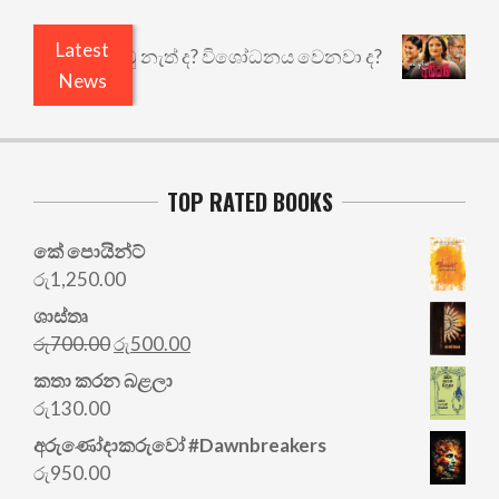
Latest
ි ඇතුළෙයි කුඩු නැත් ද? විශෝධනය වෙනවා ද?
අභිසා
News
TOP RATED BOOKS
කේ පොයින්ට්
රු
1,250.00
ශාස්තෘ
Original
Current
රු
700.00
රු
500.00
price
price
කතා කරන බළලා
was:
is:
රු
130.00
රු700.00.
රු500.00.
අරු‍ණෝදාකරුවෝ #Dawnbreakers
රු
950.00