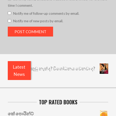
time I comment.
Notify me of follow-up comments by email.
Notify me of new posts by email.
Latest
ියෙයි ඇතුළෙයි කුඩු නැත් ද? විශෝධනය වෙනවා ද?
අ
News
TOP RATED BOOKS
කේ පොයින්ට්