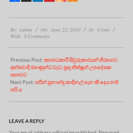
2020-
06-
By:
admin
On:
June 22, 2020
In:
Crime
With:
0 Comments
22
Previous Post:
අපරාධකාරී සිවුරුකාරයන් හිරගෙට;
අන්තවාදී මහණුන්ට වැට; ප්‍රභූ භික්ෂූන් උපදේශක
සභාවට
Next Post:
හරින් ප්‍රනාන්දු කාදිනල් ගැන කී දෙය නම්
හරි ය
LEAVE A REPLY
Your email address will not be published.
Required