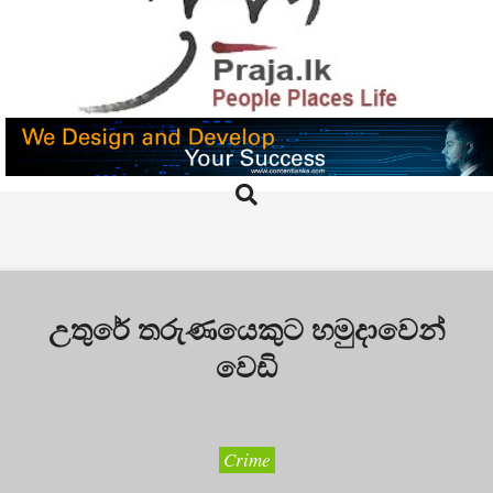
Skip
to
content
PRAJA.LK
Search
Primary
Navigation
Menu
උතුරේ තරුණයෙකුට හමුදාවෙන්
වෙඩි
Crime