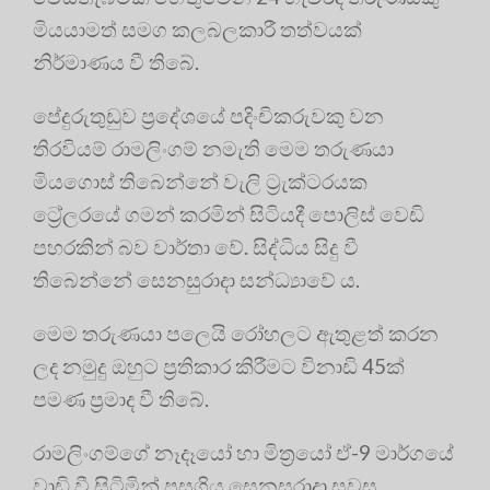
මියයාමත් සමග කලබලකාරී තත්වයක්
නිර්මාණය වී තිබේ.
පේදුරුතුඩුව ප්‍රදේශයේ පදිංචිකරුවකු වන
තිරවියම් රාමලිංගම් නමැති මෙම තරුණයා
මියගොස් තිබෙන්නේ වැලි ට්‍රැක්ටරයක
ට්‍රේලරයේ ගමන් කරමින් සිටියදී පොලිස් වෙඩි
පහරකින් බව වාර්තා වේ. සිද්ධිය සිදු වී
තිබෙන්නේ සෙනසුරාදා සන්ධ්‍යාවේ ය.
මෙම තරුණයා පලෙයි රෝහලට ඇතුළත් කරන
ලද නමුදු ඔහුට ප්‍රතිකාර කිරීමට විනාඩි 45ක්
පමණ ප්‍රමාද වී තිබේ.
රාමලිංගම්ගේ නෑදෑයෝ හා මිත්‍රයෝ ඒ-9 මාර්ගයේ
වාඩි වී සිටිමින් පසුගිය සෙනසුරාදා සවස