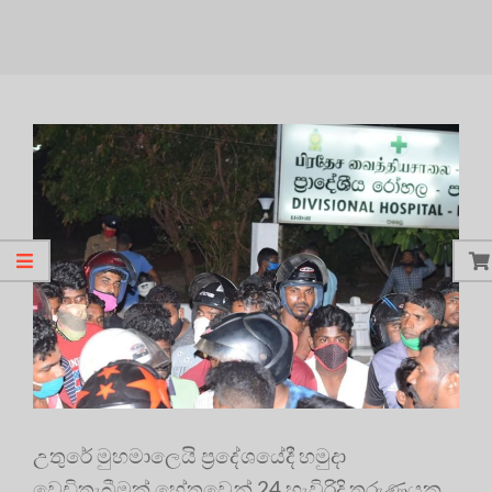
උතුරේ මුහමාලෙයි ප්‍රදේශයේදී හමුදා
වෙඩිතැබීමක් හේතුවෙන් 24 හැවිරිදි තරුණයකු