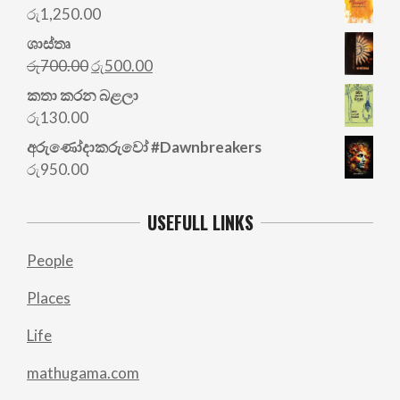
රු
1,250.00
ශාස්තෘ
Original
Current
රු
700.00
රු
500.00
price
price
කතා කරන බළලා
was:
is:
රු
130.00
රු700.00.
රු500.00.
අරු‍ණෝදාකරුවෝ #Dawnbreakers
රු
950.00
USEFULL LINKS
People
Places
Life
mathugama.com