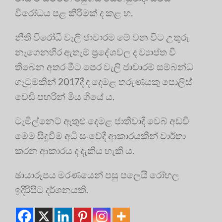
විරෝධය පළ කිරීමක් ද කළ හ.
නීති විරෝධී වැලි ජාවාරම මේ වන විට උතුරු
නැගෙනහිර ඇතැම් ප්‍රදේශවල ද ව්‍යාප්ත වී
තිබෙන අතර මීට පෙර වැලි ජාවාරම් සම්බන්ධ
ගැටුමකින් 2017දී ද දෙමළ තරුණයකු පොලිස්
වෙඩි පහරින් මිය ගියේ ය.
ටැමිල්නෙට් ඇතුළු දෙමළ ජාතිවාදී වෙබ් අඩවි
මෙම සිදුවීම අධි සංවේදී ආකාරයකින් වාර්තා
කරන ආකාරය ද දැකිය හැකි ය.
ඡායාරූපය මරණයෙන් පසු පලෙයි රෝහල
ඉදිරිපිට දර්ශනයකි.