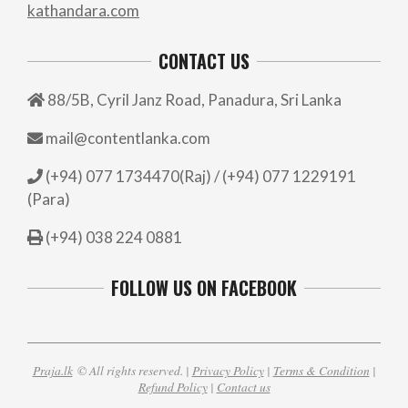
kathandara.com
CONTACT US
88/5B, Cyril Janz Road, Panadura, Sri Lanka
mail@contentlanka.com
(+94) 077 1734470(Raj) / (+94) 077 1229191
(Para)
(+94) 038 224 0881
FOLLOW US ON FACEBOOK
Praja.lk
© All rights reserved. |
Privacy Policy
|
Terms & Condition
|
Refund Policy
|
Contact us