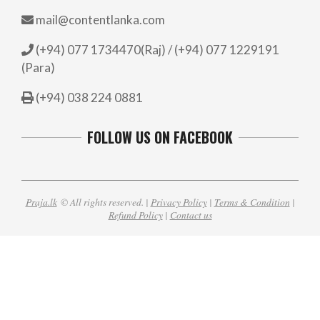
mail@contentlanka.com
(+94) 077 1734470(Raj) / (+94) 077 1229191
(Para)
(+94) 038 224 0881
FOLLOW US ON FACEBOOK
Praja.lk
© All rights reserved. |
Privacy Policy
|
Terms & Condition
|
Refund Policy
|
Contact us