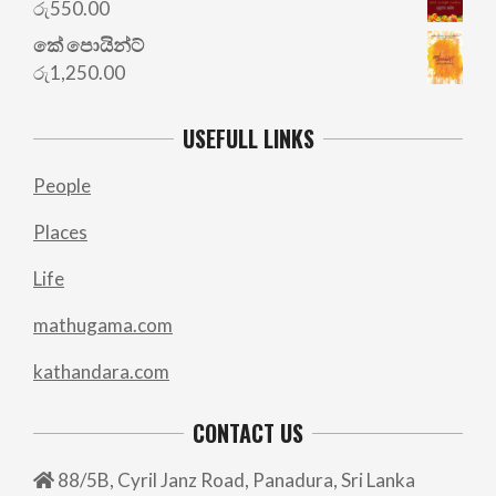
රු
550.00
කේ පොයින්ට්
රු
1,250.00
USEFULL LINKS
People
Places
Life
mathugama.com
kathandara.com
CONTACT US
88/5B, Cyril Janz Road, Panadura, Sri Lanka