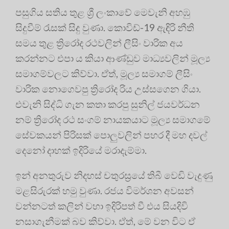
පසුගිය සතිය තුළ ශ්‍රී ලංකාවේ මෙවැනි අහඹු
සිදුවීම් රැසක් සිදු වුණා. කොවිඩ්-19 ඇඳිරි නීති
සමය තුළ ත්‍රිරෝද රථවලින් ලීසිං වාරික අය
කරන්නට එපා ය කියා ආණ්ඩුව මාධ්‍යවලින් මූල්‍ය
සමාගම්වලට කිව්වා. ඒත්, මූල්‍ය සමාගම් ලීසිං
වාරික නොගෙවපු ත්‍රිරෝද රිය උස්සගෙන ගියා.
එවැනි සිද්ධි ගැන කතා කරපු සුනිල් ජයවර්ධන
නම් ත්‍රිරෝද රථ සංගම් නායකයාට මූල්‍ය සමාගමේ
සේවකයන් පිරිසක් පොලුවලින් පහර දී මහ දවල්
දෙනෝ දාහක් ඉදිරියේ මරාදැම්මා.
ඉන් අනතුරුව නිදහස් චතුරස්‍රයේ තිබී වෙඩි වැදුණු
මළසිරුරක් හමු වුණා. රජය විමර්ශන අවසන්
වන්නටත් කලින් වහා ඉදිරිපත් වී එය සියදිවි
නසාගැනීමක් බව කිව්වා. ඒත්, මේ වන විට ඒ