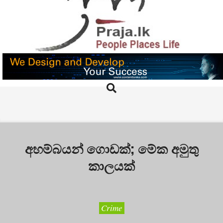
Skip
to
content
PRAJA.LK
Search
Primary
Navigation
Menu
අහම්බයන් ගොඩක්; මේක අමුතු
කාලයක්
Crime