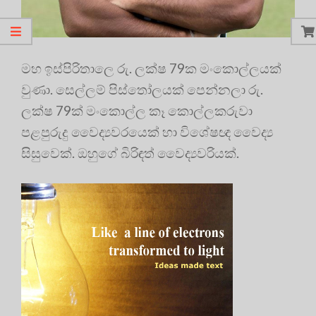
මහ ඉස්පිරිතාලෙ රු. ලක්ෂ 79ක මංකොල්ලයක්
වුණා. සෙල්ලම් පිස්තෝලයක් පෙන්නලා රු.
ලක්ෂ 79ක් මංකොල්ල කෑ කොල්ලකරුවා
පළපුරුදු වෛද්‍යවරයෙක් හා විශේෂඥ වෛද්‍ය
සිසුවෙක්. ඔහුගේ බිරිඳත් වෛද්‍යවරියක්.