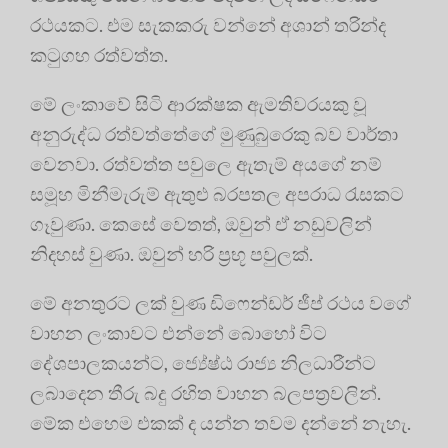
රථයකට. එම සැකකරු වන්නේ අශාන් තරින්ද
කටුගහ රත්වත්ත.
මේ ලංකාවේ සිටි ආරක්ෂක ඇමතිවරයකු වූ
අනුරුද්ධ රත්වත්තේගේ මුණුබුරෙකු බව වාර්තා
වෙනවා. රත්වත්ත පවුලෙ ඇතැම් අයගේ නම්
සමූහ මිනීමැරුම් ඇතුළු බරපතල අපරාධ රැසකට
ගෑවුණා. කෙසේ වෙතත්, ඔවුන් ඒ නඩුවලින්
නිදහස් වුණා. ඔවුන් හරි ප්‍රභූ පවුලක්.
මේ අනතුරට ලක් වුණ ඩිෆෙන්ඩර් ජීප් රථය වගේ
වාහන ලංකාවට එන්නේ බොහෝ විට
දේශපාලකයන්ට, ජ්‍යේෂ්ඨ රාජ්‍ය නිලධාරීන්ට
ලබාදෙන තීරු බදු රහිත වාහන බලපත්‍රවලින්.
මේක එහෙම එකක් ද යන්න තවම දන්නේ නැහැ.