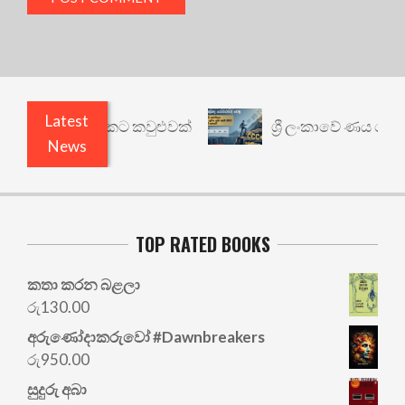
Latest
ෙනත් යථාර්ථයකට කවුළුවක්
ශ්‍රී ලංකාවේ ණය ශ්‍රේණි
News
TOP RATED BOOKS
කතා කරන බළලා
රු
130.00
අරු‍ණෝදාකරුවෝ #Dawnbreakers
රු
950.00
සුදුරු අබා