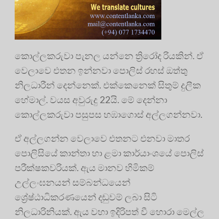
කොල්ලකරුවා පැනල යන්නෙ ත්‍රිරෝද රියකින්. ඒ
වෙලාවෙ එතන ඉන්නවා පොලිස් රහස් ඔත්තු
නිලධාරීන් දෙන්නෙක්. එක්කෙනෙක් සිතුම් දුලීක
හේමාල්. වයස අවුරුදු 22යි. මේ දෙන්නා
කොල්ලකරුවා පසුපස හඹාගොස් අල්ලගන්නවා.
ඒ අල්ලගන්න වෙලාවෙ එතනට එනවා මාතර
පොලිසියේ කාන්තා හා ළමා කාර්යාංශයේ පොලිස්
පරීක්ෂකවරියක්. ඇය මානව හිමිකම්
උල්ලංඝනයන් සම්බන්ධයෙන්
ශ්‍රේෂ්ඨාධිකරණයෙන් දඬුවම් ලබා සිටි
නිලධාරිනියක්. ඇය වහා ඉදිරිපත් වී හොරා මෙල්ල