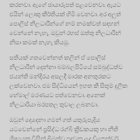
කරනවා. ඇගේ ඡායාරූපත් පළවෙනවා. ඇයට
එයින් ලොකු කීර්තියක් හිමි වෙනවා. අර අලුත්
පොලිස් නිලධාරීන්ගේ නම් නමක්වත් සඳහන්
වෙන්නේ නැහැ. ඔවුන් රහස් ඔත්තු නිලධාරීන්
නිසා කමක් නැහැ කියමු.
සතියක් ගතවෙන්නත් කලින් ඒ පොලිස්
නිලධාරීන් දෙන්නා බම්බලපිටියේ සම්බුද්ධත්ව
ජයන්ති මන්දිරය අසලදී මාරක අනතුරකට
ලක්වෙනවා. එම සිද්ධියෙන් ඉහත කී සිතුම් දුලීක
හේමාල් මරණයට පත්වෙනවා. අනෙක්
නිලධාරියා බරපතල තුවාල ලබනවා.
ඔවුන් දෙදෙනා ගමන් ගත් යතුරුපැදිය
යටවෙන්නේ ප්‍රසිද්ධ රග්බි ක්‍රීඩකයකු හා නීති
ශිෂ්‍යයකු විසින් බීමත්ව පදවන ලද ඩිෆෙන්ඩර්