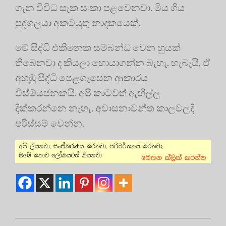
ගැන විවිධ සැක සංකා පළවෙනවා. මිය ගිය
පුද්ගලයා අකටයුතු නාදකයෙක්.
මේ සිද්ධි එකිනෙක සම්බන්ධ වෙන හුයක්
තිබෙනවා ද කියලා හොයාගන්න බැහැ. හැබැයි, ඒ
අහඹු සිද්ධි පෙළගැසෙන ආකාරය
විස්මයජනකයි. අපි කාටවත් ඇඟිල්ල
දික්කරන්නෙ නැහැ. අවාසනාවන්ත කාලවලදි
පරිස්සම් වෙන්න.
2020-