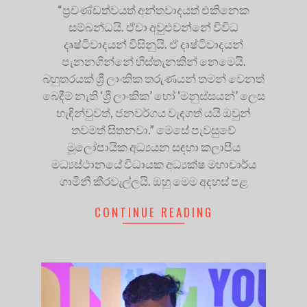
“ප්‍රචණ්ඩත්වයත් අන්තවාදයත් එකිනෙක
සම්බන්ධයි. ඒවා අවුළුවන්නේ විවිධ
දෘෂ්ටිවාදයන් විසිනුයි. ඒ දෘෂ්ටිවාදයන්
පැනනගින්නේ හිස්තැනකින් නෙමෙයි.
බහුතරයක් ශ්‍රී ලාංකික තරුණයන් තමන් වෙනත්
බෙදීම් නැති ‘ශ්‍රී ලාංකික’ හෝ ‘මනුස්සයන්’ ලෙස
හැඳින්වුවත්, ජනවර්ගය වැදගත් යයි ඔවුන්
තවමත් සිතනවා.” මෙසේ පැවසුවේ
මූලෝපායික අධ්‍යයන සඳහා කලාපීය
මධ්‍යස්ථානයේ විධායක අධ්‍යක්ෂ මහාචාර්ය
ගාමිනී කීරවැල්ලයි. ඔහු මෙම අදහස් පළ
CONTINUE READING