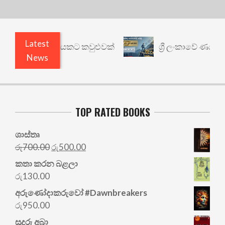
Latest
 වෙනත් යථාර්ථයකට කවුළුවක්
ශ්‍රී ලංකාවේ ණය ශ්‍ර
News
TOP RATED BOOKS
ශාස්තෘ
Original
Current
රු
700.00
රු
500.00
price
price
කතා කරන බළලා
was:
is:
රු
130.00
රු700.00.
රු500.00.
අරු‍ණෝදාකරුවෝ #Dawnbreakers
රු
950.00
සුදුරු අබා