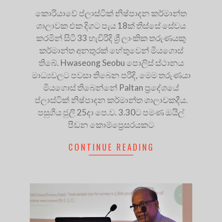
කොරියාවේ ප්ලාස්ටික් නිෂ්පාදන කර්මාන්ත
ශාලාවක එක දිගට පැය 18ක් තිස්සේ සේවය
කරමින් සිටි 33 හැවිරිදි ශ්‍රී ලාංකික තරුණයකු
කර්මාන්ත අනතුරක් හේතුවෙන් මියගොස්
තිබේ. Hwaseong Seobu පොලිස් ස්ථානය
මාධ්‍යවලට පවසා තිබෙන පරිදි, මෙම තරුණයා
මියගොස් තිබෙන්නේ Paltan ප්‍රදේශයේ
ප්ලාස්ටික් නිෂ්පාදන කර්මාන්ත ශාලාවකදීය.
පසුගිය ජුලි 25දා පෙ.ව. 3.30ට පමණ ඔයිල්
පීඩන කොම්ප්‍රෙසරයකට
CONTINUE READING