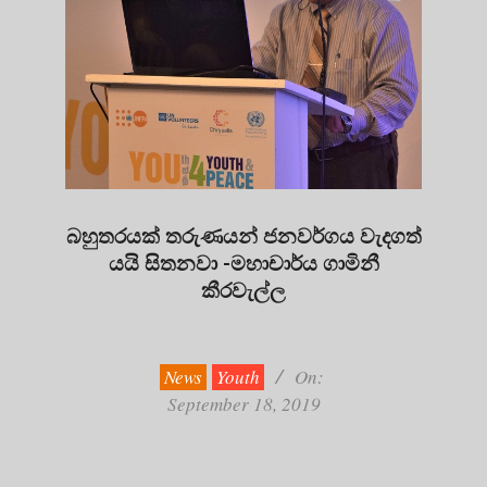
බහුතරයක් තරුණයන් ජනවර්ගය වැදගත්
යයි සිතනවා -මහාචාර්ය ගාමිනී
කීරවැල්ල
2019-
09-
18
News
Youth
On:
September 18, 2019