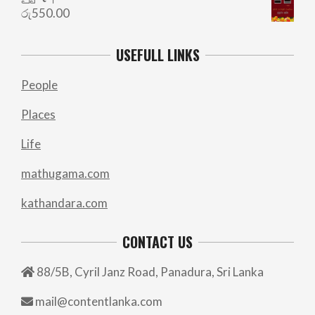
රු
550.00
USEFULL LINKS
People
Places
Life
mathugama.com
kathandara.com
CONTACT US
88/5B, Cyril Janz Road, Panadura, Sri Lanka
mail@contentlanka.com