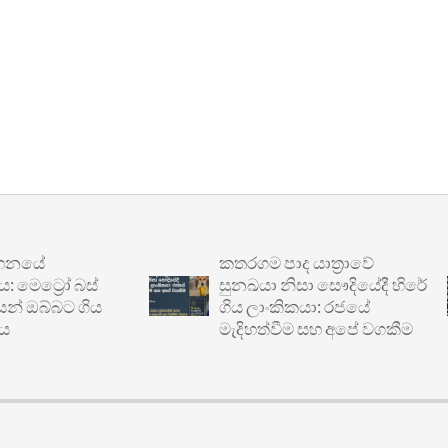
යේ
කතරගම පාද යාත්‍රාවේ
්‍රෝ බස්
සුනඛයා නිසා සෞදියේදී හිරේ
බ්බට ගිය
ගිය ලාංකිකයා: රජයේ
මැදිහත්වීම සහ අපේ වගකීම