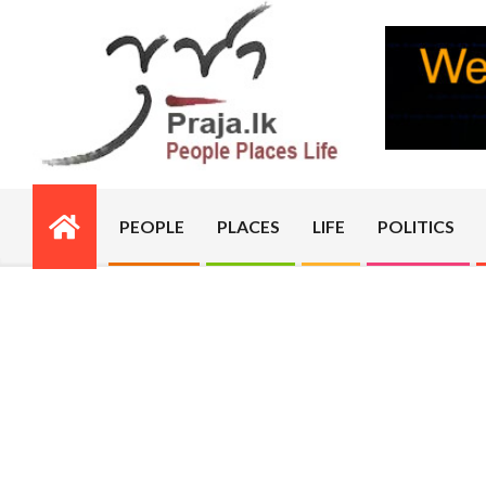
Skip
to
content
PRAJA.LK
PEOPLE
PLACES
LIFE
POLITICS
Primary
Navigation
Menu