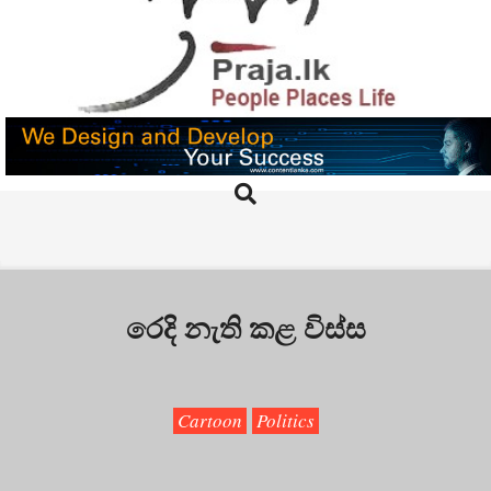
Skip
to
content
PRAJA.LK
Search
Primary
Navigation
Menu
රෙදි නැති කළ විස්ස
Cartoon
Politics