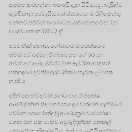
සම්මත කරගන්නා බව අපි දැන සිටියෙමු. බැසිල්ට
ඇමරිකානු පුරවැසිකමත් රැකගෙන පාර්ලිමේන්තු
එන්නට පුළුවන් සංශෝධනයක් වෙනුවෙන් ඔහු
වියදම් නොකර සිටියි ද?
එපමණක් නොව, ගෝඨාභය රාජපක්ෂට ද
තමන්ගේ දේපල තිබෙන, පුතාගේ රට හා
තමන්ගේ සැබෑ මව්රට වන ඇමරිකා එක්සත්
ජනපදයේ ද්විත්ව පුරවැසිකම නැවත ලබාගත
හැකි ය.
අදින් පසු කවදාවත් ගෝඨාභය රාජපක්ෂ
ආණ්ඩුවකින් සිදු නෙවන දෙය වන්නේ හැඟීම්බර
වෙමින් පොරොන්දු වූ ආණ්ඩුක්‍රම ව්‍යවස්ථාව
ගෙන එන එක ය. තව අවුරුද්දක්වත් යනකල්
කොරෝනා නිසා බැරි ය. ඉන් පසු ආර්ථික අර්බුදය