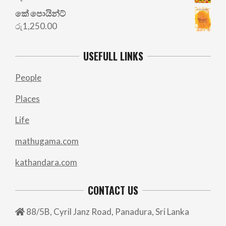
කේ පොයින්ට්
රු
1,250.00
USEFULL LINKS
People
Places
Life
mathugama.com
kathandara.com
CONTACT US
88/5B, Cyril Janz Road, Panadura, Sri Lanka