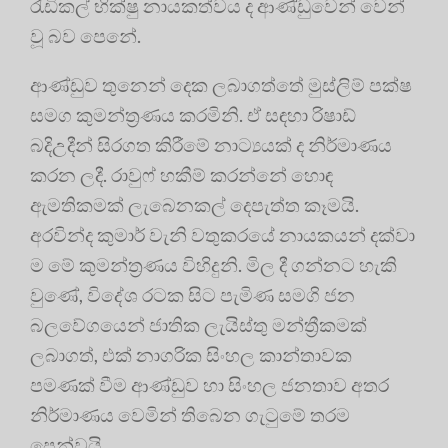
රැඩිකල් භික්ෂු නායකත්වය ද ආණ්ඩුවෙන් වෙන්
වූ බව පෙනේ.
ආණ්ඩුව තුනෙන් දෙක ලබාගත්තේ මුස්ලිම් පක්ෂ
සමග කුමන්ත්‍රණය කරමිනි. ඒ සඳහා රිෂාඩ්
බදිඋදීන් සිරගත කිරීමේ නාට්‍යයක් ද නිර්මාණය
කරන ලදී. රාවුෆ් හකීම් කරන්නේ හොඳ
ඇමතිකමක් ලැබෙනකල් දෙපැත්ත කෑමයි.
අරවින්ද කුමාර් වැනි වතුකරයේ නායකයන් දක්වා
ම මේ කුමන්ත්‍රණය විහිදුනි. මිල දී ගන්නට හැකි
වුණේ, විදේශ රටක සිට පැමිණ සමගි ජන
බලවේගයෙන් ජාතික ලැයිස්තු මන්ත්‍රීකමක්
ලබාගත්, එක් නාගරික සිංහල කාන්තාවක
පමණක් වීම ආණ්ඩුව හා සිංහල ජනතාව අතර
නිර්මාණය වෙමින් තිබෙන ගැටුමේ තරම
පෙන්වයි.