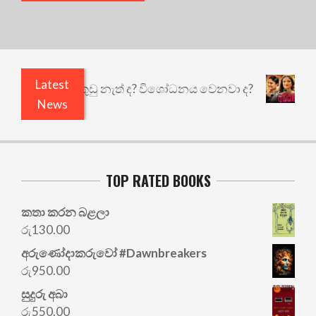
Latest
ෙයි ඇතුළෙයි කුඩු නැත් ද? විශෝධනය වෙනවා ද?
අභ
News
TOP RATED BOOKS
කතා කරන බළලා
රු
130.00
අරු‍ණෝදාකරුවෝ #Dawnbreakers
රු
950.00
සුදුරු අබා
රු
550.00