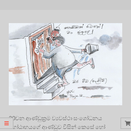
20වන ආණ්ඩුක්‍රම ව්‍යවස්ථා සංශෝධනය
ගෝඨාභයගේ ආණ්ඩුව විසින් කෙසේ හෝ