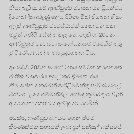
නිසා බැරි ය. මේ ආණ්ඩුවේ මහජන ජනප්‍රියත්වය
දිනෙන් දින දරුණු ලෙස පිරිහෙමින් තිබෙන නිසා
අලුත් ආණ්ඩුක්‍රම ව්‍යවස්ථාවක් ගෙන එන එක
ඔවුන්ට කිසි සේත් ම කළ නොහැකි ය. 20වන
ආණ්ඩුක්‍රම ව්‍යවස්ථා සංශෝධනයට එරෙහිව මතු
වූ විරෝධයෙන් ම එය ප්‍රදර්ශනය විය.
ආණ්ඩුව 20වන සංශෝධනය සම්මත කරගත්තේ
ජාතික ව්‍යාපාරය අවුල් කර දමමිනි. එය
නියෝජනය කරමින් පාර්ලිමේන්තු පැමිණි විමල්
වීරවංශ, උදය ගම්මන්පිල, ගෙවිඳු කුමාරතුංග වැනි
අයගේ නායකත්වය අර්බුදයට යවමිනි.
එසේම, ආණ්ඩුව බලයට ගෙන ඒමට
තීරණාත්මක සහායක් ලබා දුන් පන්සල් අක්ෂයේ