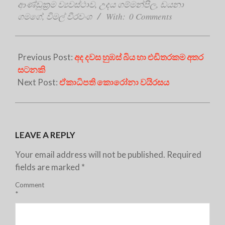
ආණ්ඩුක්‍රම ව්‍යවස්ථාව
,
උදය ගම්මන්පිල
,
ඩයනා
ගමගේ
,
විමල් වීරවංශ
With:
0 Comments
Previous Post:
අද දවස හුඹස් බිය හා එඩිතරකම අතර
සටනකි
Next Post:
ඒකාධිපති කොරෝනා වයිරසය
LEAVE A REPLY
Your email address will not be published.
Required
fields are marked
*
Comment
*