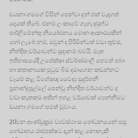
ඩයනා ගමගේ විසින් පෙන්වා දුන් එක් වැදගත්
දෙයක් තිබේ. එනම් ලංකාවේ ගැහැණුන්ට
පාර්ලිමේන්තු නියෝජනය මොන ආකාරයකින්
හෝ ලැබේ නම්, ඔවුන් ද පිරිමින්ටත් වඩා තුච්ඡ,
නින්දිත චර්යාවන්ට සූදානම් බවයි. මෑත
ඉතිහාසයේදී උපේක්ෂා ස්වර්ණමාලි හෙවත් පබා
හා කතානායක පුටුව බිම දමාගෙන කඩන්නට
වෑයම් කළ විශේෂඥ වෛද්‍ය සුදර්ශනී
ප්‍රනාන්දුපුල්ලේ පෙන්වූ නින්දිත චර්යාවන්ට ද
වඩා කැතකම අතින් ඉහළ චර්යාවක් පෙන්නීමට
ඩයනා ගමගේ සමත් වූවා ය.
20වන ආණ්ඩුක්‍රම ව්‍යවස්ථා සංශෝධනයෙන් පසු
ගෝඨාභය රාජපක්ෂට දැන් කළ නොහැකි