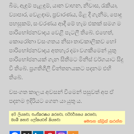
බීම, ඇඳුම් පැළඳුම්, යාන වාහන, නිවාස, රැකියා,
ව්‍යාපාර, වෙළඳාම, ප්‍රචාරණය, මිළ දී ගැනීම, පොදු
පහසුකම්, සංචරණය ආදී මේ හැම එකක් සමග ම
පාරිභෝජනවාදය වෙළී පැටලී තිබේ. එහෙත්,
කොරෝනා වසංගතය නිසා තාවකාලිකව හෝ
පාරිභෝජනවාදය අතහැර දමා වගකීමෙන් යුතු
පාරිභෝජනයක් ගැන සිතීමට මිනිස් වර්ගයාට සිදු
වී තිබේ. ප්‍රගතිශීලී චින්තනයකට පදනම එහි
තිබේ.
වසංගත කාලය අවසන් වීමෙන් පසුවත් අප ඒ
පදනම ඉදිරියට ගෙන යා යුතු ය.