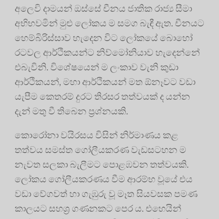
අලෙවි දාමයන් ඔස්සේ චීනය ජාතික රාජ්‍ය සීමා
අභිභවමින් මුළු ලෝකය ම සමග බැඳී ඇත. චීනයට
හෙම්බිරිස්සාව හැදෙන විට ලෝකයේ බොහෝ
රටවල ආර්ථිකයන්ට නිව්මෝනියාව හැදෙන්නේ
එබැවිනි. විශේෂයෙන් ම ලංකාව වැනි කුඩා
ආර්ථිකයන්, මහා ආර්ථිකයන් මත ඕනෑවට වඩා
යැපීම කෙතරම් දුරට තිරසර තත්වයක් ද යන්න
දැන් මතු වී තිබෙන ප්‍රශ්නයකි.
කොරෝනා වයිරසය විසින් නිර්මාණය කළ
තත්වය සමස්ත ගෝලීයකරණ වැඩසටහන ම
නැවත සලකා බැලීමට පොළඹවන තත්වයකි.
ලෝකය ගෝලීයකරණය වීම ආරම්භ වූයේ එය
වඩා වේගවත් හා ගැඹුරු වූ මෑත සියවසක පමණ
කාලයට සහශ්‍ර ගණනකට පෙර ය. එහෙයින්