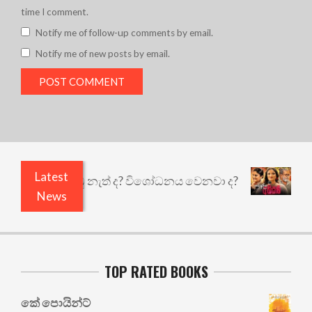
time I comment.
Notify me of follow-up comments by email.
Notify me of new posts by email.
Latest
 ඇතුළෙයි කුඩු නැත් ද? විශෝධනය වෙනවා ද?
අභිසා
News
TOP RATED BOOKS
කේ පොයින්ට්