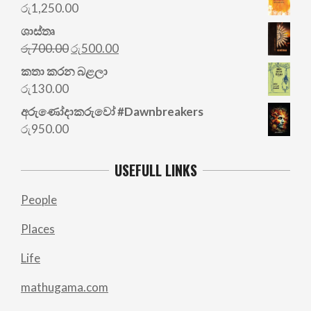
රු
1,250.00
ශාස්තෘ
Original
Current
රු
700.00
රු
500.00
price
price
කතා කරන බළලා
was:
is:
රු
130.00
රු700.00.
රු500.00.
අරු‍ණෝදාකරුවෝ #Dawnbreakers
රු
950.00
USEFULL LINKS
People
Places
Life
mathugama.com