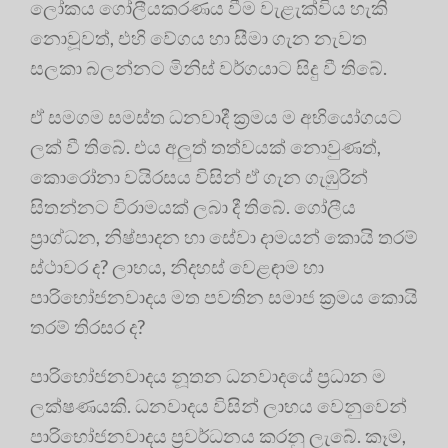
ලෝකය ගෝලීයකරණය වීම වැළැක්විය හැකි
නොවූවත්, එහි වේගය හා සීමා ගැන නැවත
සලකා බලන්නට මිනිස් වර්ගයාට සිදු වී තිබේ.
ඒ සමගම සමස්ත ධනවාදී ක්‍රමය ම අභියෝගයට
ලක් වී තිබේ. එය අලුත් තත්වයක් නොවුණත්,
කොරෝනා වයිරසය විසින් ඒ ගැන ගැඹුරින්
සිතන්නට විරාමයක් ලබා දී තිබේ. ගෝලීය
ප්‍රාග්ධන, නිෂ්පාදන හා සේවා දාමයන් කොයි තරම්
ස්ථාවර ද? ලාභය, නිදහස් වෙළඳාම හා
පාරිභෝජනවාදය මත පවතින සමාජ ක්‍රමය කොයි
තරම් තිරසර ද?
පාරිභෝජනවාදය නූතන ධනවාදයේ ප්‍රධාන ම
ලක්ෂණයකි. ධනවාදය විසින් ලාභය වෙනුවෙන්
පාරිභෝජනවාදය ප්‍රවර්ධනය කරනු ලැබේ. කෑම,