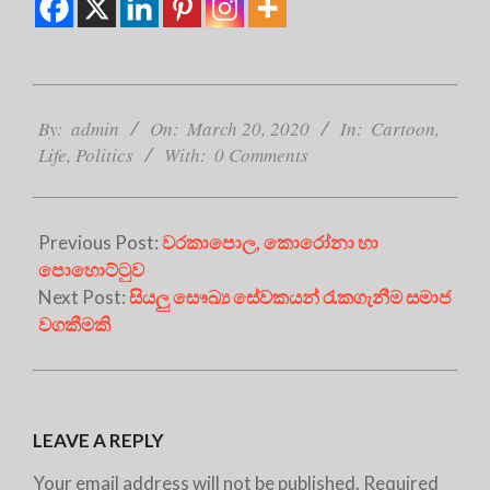
2020-
03-
By:
admin
On:
March 20, 2020
In:
Cartoon
,
20
Life
,
Politics
With:
0 Comments
Previous Post:
වරකාපොල, කොරෝනා හා
පොහොට්ටුව
Next Post:
සියලු සෞඛ්‍ය සේවකයන් රැකගැනීම සමාජ
වගකීමකි
LEAVE A REPLY
Your email address will not be published.
Required