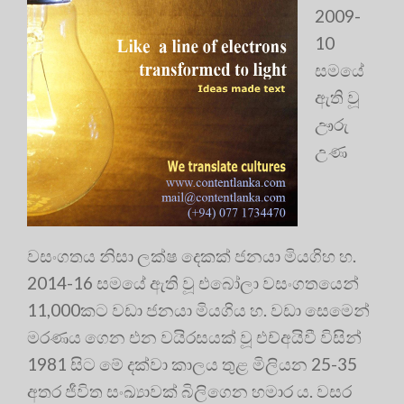
2009-
10
සමයේ
ඇති වූ
ඌරු
උණ
වසංගතය නිසා ලක්ෂ දෙකක් ජනයා මියගිහ හ.
2014-16 සමයේ ඇති වූ එබෝලා වසංගතයෙන්
11,000කට වඩා ජනයා මියගිය හ. වඩා සෙමෙන්
මරණය ගෙන එන වයිරසයක් වූ එච්අයිවී විසින්
1981 සිට මේ දක්වා කාලය තුළ මිලියන 25-35
අතර ජීවිත සංඛ්‍යාවක් බිලිගෙන හමාර ය. වසර