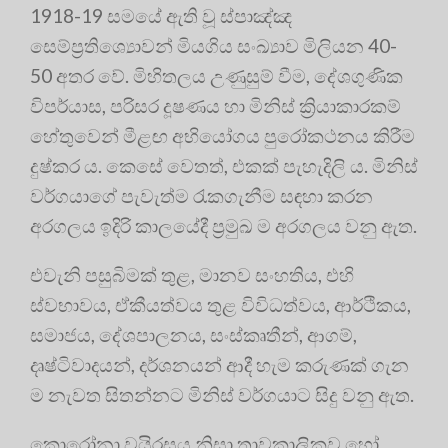
1918-19 සමයේ ඇති වූ ස්පාඤ්ඤ
සෙම්ප්‍රතිශ්‍යාෙවන් මියගිය සංඛ්‍යාව මිලියන 40-
50 අතර වේ. මිහිතලය උණුසුම් වීම, දේශගුණික
විපර්යාස, පරිසර දූෂණය හා මිනිස් ක්‍රියාකාරකම්
හේතුවෙන් මීළඟ අභියෝගය පුරෝකථනය කිරීම
දුෂ්කර ය. කෙසේ වෙතත්, එකක් පැහැදිලි ය. මිනිස්
වර්ගයාගේ පැවැත්ම රැකගැනීම සඳහා කරන
අරගලය ඉදිරි කාලයේදී ප්‍රමුඛ ම අරගලය වනු ඇත.
එවැනි පසුබිමක් තුළ, මානව සංහතිය, එහි
ස්වභාවය, ඒකීයත්වය තුළ විවිධත්වය, ආර්ථිකය,
සමාජය, දේශපාලනය, සංස්කෘතීන්, ආගම්,
දෘෂ්ටිවාදයන්, දර්ශනයන් ආදී හැම කරුණක් ගැන
ම නැවත සිතන්නට මිනිස් වර්ගයාට සිදු වනු ඇත.
කොරෝනා වයිරසය නිසා තාවකාලිකව හෝ