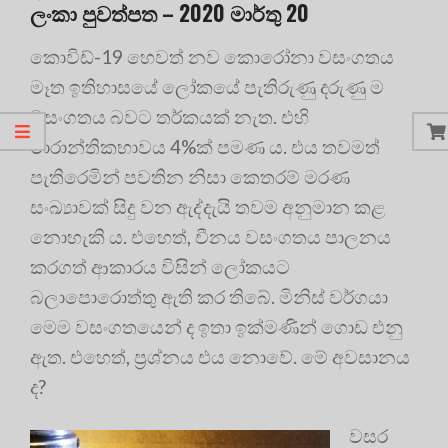
ලංකා පුවත්පත – 2020 මාර්තු 20
කොවිඩ්-19 හෙවත් නව කොරෝනා වසංගතය
මෑත ඉතිහාසයේ ලෝකයේ පැතිරුණු දරුණු ම
වසංගතය බවට තර්කයක් නැත. එහි
මාරාන්තිකභාවය 4%ක් පමණ ය. එය තවමත්
පැතිරෙමින් පවතින නිසා කෙතරම් මරණ
සංඛ්‍යාවක් සිදු වන ඇද්දැයි තවම අනුමාන කළ
නොහැකි ය. එහෙත්, චීනය වසංගතය පාලනය
කරගත් ආකාරය විසින් ලෝකයට
බලාපොරොත්තු ඇති කර තිබේ. මිනිස් වර්ගයා
මෙම වසංගතයෙන් ද ඉතා ඉක්මණින් ගොඩ එනු
ඇත. එහෙත්, ප්‍රශ්නය එය නොවේ. මේ අවසානය
ද?
වසර