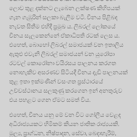
ලොව තුළ දක්නට ලැබෙන ලක්ෂණ කිහිපයක්
ගැන ගැඹුරින් සලකා බැලීම වටී. චීනය පිළිබඳ
නැවත සිතීම එහිදී ප්‍රමුඛ ය. ලිබරල් ලෝකයේ
චීනය සැලකෙන්නේ ඒකාධිපති රටක් ලෙස ය.
එහෙත්, බොහෝ ලිබරල් සමාජයක් වන ඉතාලිය
ඇතුළු එවැනි ලිබරල් සමාජයන් වන යුරෝපා
රටවල් කොරෝනා වයිරසය පාලනය කරගත
නොහැකිව අසරණව සිටියදී චීනය දැඩි පාලනයක්
තුළ ඉතා ඉක්මණින් වසංගත ප්‍රස්ථාරයේ
උච්චස්ථානය සලකුණු කරගෙන ඉන් අනතුරුව
එය පහළට ගෙන ඒමට සමත් විය.
එහෙත්, චීනය යනු මේ වන විට ගෝලීය වෙළඳ
අධිරාජ්‍යයකට හිමිකම් කියන ජාතික රාජ්‍යයකි.
මුල්‍ය, ප්‍රාග්ධන, නිෂ්පාදන, සේවා, බෙදාහැරීම්,