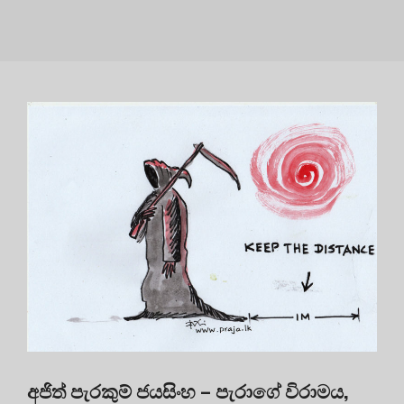
අජිත් පැරකුම් ජයසිංහ – පැරාගේ විරාමය,