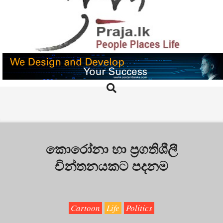
Skip
to
content
PRAJA.LK
Search
Primary
Navigation
Menu
කොරෝනා හා ප්‍රගතිශීලී
චින්තනයකට පදනම
Cartoon
Life
Politics