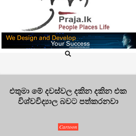
Skip
to
content
PRAJA.LK
Search
Primary
Navigation
Menu
එතුමා මේ දවස්වල දකින දකින එක
විශ්වවිද්‍යාල බවට පත්කරනවා
Cartoon