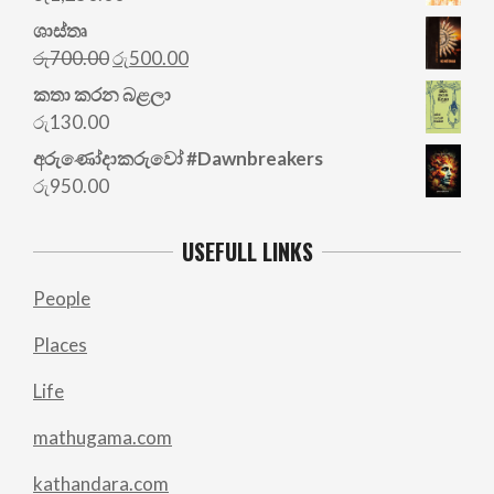
ශාස්තෘ
Original
Current
රු
700.00
රු
500.00
price
price
කතා කරන බළලා
was:
is:
රු
130.00
රු700.00.
රු500.00.
අරු‍ණෝදාකරුවෝ #Dawnbreakers
රු
950.00
USEFULL LINKS
People
Places
Life
mathugama.com
kathandara.com