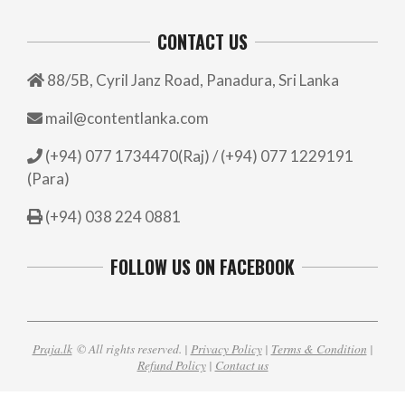
CONTACT US
88/5B, Cyril Janz Road, Panadura, Sri Lanka
mail@contentlanka.com
(+94) 077 1734470(Raj) / (+94) 077 1229191
(Para)
(+94) 038 224 0881
FOLLOW US ON FACEBOOK
Praja.lk
© All rights reserved. |
Privacy Policy
|
Terms & Condition
|
Refund Policy
|
Contact us