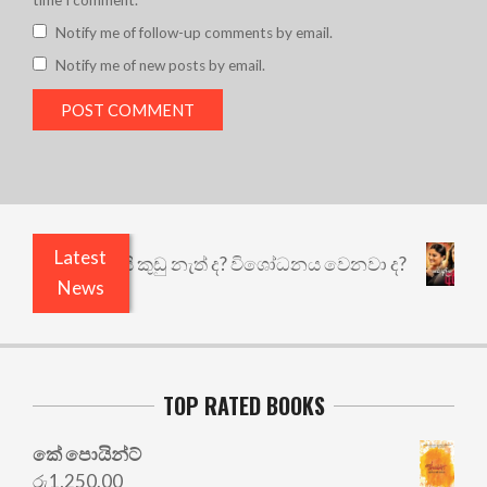
time I comment.
Notify me of follow-up comments by email.
Notify me of new posts by email.
Latest
ළියෙයි ඇතුළෙයි කුඩු නැත් ද? විශෝධනය වෙනවා ද?
News
TOP RATED BOOKS
කේ පොයින්ට්
රු
1,250.00