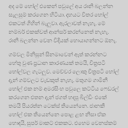
අද මේ හෝල් එකෙන් පවුලේ අය රානි බලන්න
සැලසුම් කරගෙන හිටියා. දහයට විතර හෝල්
එකටත් ගිහින් බැලුවා. ඇරලාවත් නැහැ. මේ
නම්බර් එකක්වත් ආන්සර් කරන්නෙත් නැහැ.
රානි බලන්න වෙන විදියක් හොයාගන්නට ඕනැ.
ගම්වල මිනිසුන් සිනමාවෙන් ඈත් කරන්නට
හේතු වුණ ප්‍රධාන කාරණයක් තමයි, චිත්‍රපටි
හෝල්වල ගැටලුව. මෙච්චර ලොකු චිත්‍රපටි හෝල්
දැන් ගම්වලට වැඩකුත් නැහැ. මතුගම ගාමිනී
හෝල් එක නම් අමරසිංහ පවුලෙ කට්ටිය ෆෙඩරල්
කරගෙන එතන දැන් ජගත් හදපු බිල්ඩිං එකේ
තමයි පියරත්න ටෙක්ස් තියෙන්නෙ. ජානකී
හෝල් එක තියෙන්නෙ පොළ ළඟ නිසා ඒක
හොඳයි, සුපර් මාකට් එකකට. එහෙම වෙනස්කම්