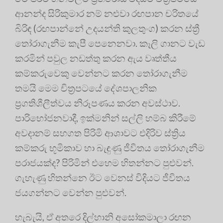
ආනන්ද සිරිකුමාර නම් නළුවා රඟපාන චරිතයේ
බිරිඳ (රඟපාන්නේ උදයන්ති කුලතුංග) කරන ස්ත්‍රී
තෝරාගැනීම කැපී පෙනෙනවා. කෑලි ගානට වැඩ
කරමින් පවුල නඩත්තු කරන ඇය වෘත්තීය
කම්කරුවෙකු වෙන්නට කරන තෝරාගැනීම
තමයි මෙම චිත්‍රපටයේ දේශපාලනික
ප්‍රගතිශීලීත්වය නිරූපණය කරන අවස්ථාව.
පාරිභෝජනවාදී, ඉක්මනින් සල්ලි හම්බ කිරීමේ
අවදානම් සහගත පිරිමි ආශාවට එදිරිව ස්ත්‍රිය
කම්කරු භූමිකාව හා බැඳුණු ජීවිතය තෝරාගැනීම
පරාජයක්ද? පිරිමින් එහෙම හිතන්නට පුළුවන්.
ගැහැණු හිතන්නෙ ඊට වෙනස් විදියට ජීවිතය
ජයගන්නට වෙන්න පුළුවන්.
හැබැයි, ඒ අතරෙ දිල්හානි අසෝකමාලා රඟන