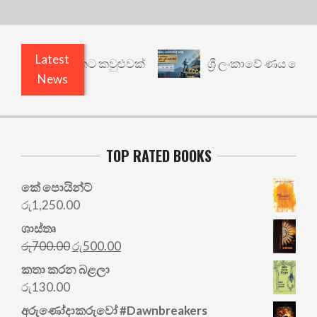
Latest
නත් යථාර්ථයකට කවුළුවක්
ශ්‍රී ලංකාවේ ණය ශ්‍රේණි
News
TOP RATED BOOKS
කේ පොයින්ට්
රු
1,250.00
ශාස්තෘ
Original
Current
රු
700.00
රු
500.00
price
price
කතා කරන බළලා
was:
is:
රු
130.00
රු700.00.
රු500.00.
අරු‍ණෝදාකරුවෝ #Dawnbreakers