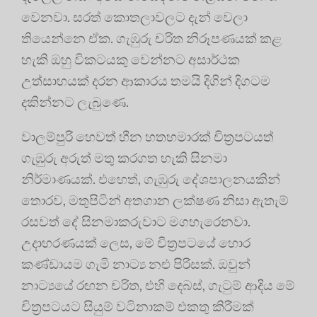
වෙනවා. සරත් කොතලාවලට දැන් වෙලා
තියෙන්නෙ ඒක. ගැඹුරු චරිත නිරූපණයක් කළ
හැකි ඔහු විකටයකු වෙන්නට අසාර්ථක
උත්සාහයක් දරන ආකාරය තමයි දිගින් දිගටම
දකින්නට ලැබුණෙ.
වාලම්පුරි හෙවත් හීන හතහමාරක් චිත්‍රපටයත්
ගැඹුරු අරුත් මතු කරගත හැකි සිනමා
නිර්මාණයක්. එහෙත්, ගැඹුරු දේශපාලනයකින්
තොරව, මතුපිටින් අතගාන ලක්ෂණ නිසා ඇතැම්
රසවත් දේ සිනමාකරුවාට මගහැරෙනවා.
උදාහරණයක් ලෙස, මේ චිත්‍රපටයේ හොර
කණ්ඩායම ගැමි නාට්‍ය නළු පිරිසක්. ඔවුන්
නාට්‍යයේ රඟන චරිත, එහි දෙබස්, ගැටුම් ආදිය මේ
චිත්‍රපටයට සියුම් වටිනාකම් එකතු කිරීමක්