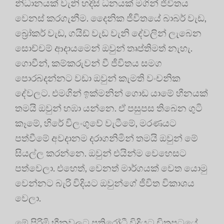
නිධානයක් වැනි හදිසි ධනයක් මගින් ජීවිතය
වෙනස් කරගැනීම. දෛනික ජීවිතයේ බාබර් වැඩ,
බ්‍රෝකර් වැඩ, ගයිඩ් වැඩ වැනි දේවලින් ලැබෙන
සොච්චම් ආදායමෙන් ඔවුන් තෘප්තිමත් නැහැ.
ගොවීන්, කම්කරුවන් වී ජීවිතය සමග
පොරබදන්නට වඩා ඔවුන් කැමති වංචනික
දේවලට. එමගින් ඉක්මනින් ගොඩ යාමේ හීනයක්
තමයි ඔවුන් හඹා යන්නෙ. ඒ පසුපස තිබෙන ගුටි
කෑමේ, හිරේ විලංගුවේ වැටීමේ, මරණයට
පත්වීමේ අවදානම දරාගනිමින් තමයි ඔවුන් මේ
සියල්ල කරන්නෙ. ඔවුන් එයින්ම වෙහෙසට
පත්වෙලා. එහෙත්, වෙනත් මාර්ගයක් වෙත යොමු
වෙන්නට බැරි විදියට ඔවුන්ගේ ජීවිත විකාශය
වෙලා.
මේ පිරිමි හීනවලට ප්‍රතිරෝධී විදියට චිත්‍රපටයේ