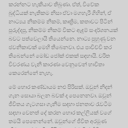
කරන්නට හැකියාව තිබුණා. ඒත්, විවේක
බුද්ධියක් නැතිකම නිසා ඒවා මගහැරී ගිහින්, ඒ
නාට්‍යය නිකම්ම නිකම්, කෘත්‍රිම, කතාවට පිටින්
පුරුද්දපු, නිකම්ම නිකම් විකට ඇඳුම් සංදර්ශනයක්
බවට පත්වෙලායි තියෙන්නෙ. නාට්‍ය පුහුණු වන
ජවනිකාවක් මෙහි තිබෙනවා. එය පාවිච්චි කර
තිබෙන්නේ මෝඩ ජෝක් එකක් සඳහායි. චරිත
විවරණය වැනි කාරණා වෙනුවෙන් භාවිතා
කෙරෙන්නේ නැහැ.
මේ හොර කණ්ඩායම නළු පිරිසක්. ඔවුන් නිදන්
ගැන සොයා බලන බවක් ද පෙනෙනවා. ඔවුන්
ජීවිතය ගැටගසා ගැනීම සඳහා ජනතාව රැවටීම
සඳහා වෙනත් දේ කරන හොර කල්ලියක් වගේ
තමයි පෙනෙන්නේ. ඔවුන්ගේ ජීවිත අරමුණ