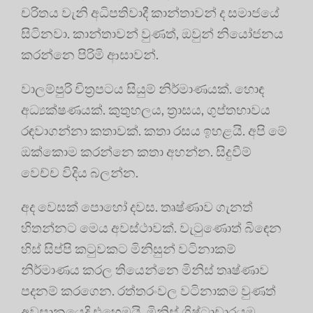
චරිතය වැනි අධිපතිවාදී කාන්තාවන් ද සමාජයේ
සිටිනවා. කාන්තාවන් වුණත්, ඔවුන් නියෝජනය
කරන්නෙ පිරිමි ආසාවන්.
වාලම්පුරි චිත්‍රපටය සියුම් නිර්මාණයක්. හොඳ
අධ්‍යක්ෂණයක්. කුතුහලය, ත්‍රාසය, ගුප්තභාවය
රඳවාගන්නා කතාවක්. කතා රසය ඉහළයි. අපි මේ
ඔක්කොම කරන්නෙ කතා අහන්න. සිදුවීම්
වෙච්ච විදිය බලන්න.
අද වෙසක් පොහෝ දවස. තෘෂ්ණාව ගැනත්
හිතන්නට මෙය අවස්ථාවක්. වැටුණොත් බිඳෙන
හිස් සිප්පි කටුවකට මිනිසුන් වටිනාකම්
නිර්මාණය කරල තියෙන්නෙ මිනිස් තෘෂ්ණාව
පදනම් කරගෙන. රත්තරංවල වටිනාකම වුණත්
අවසානයෙදි එහෙමයි. මිනිස් ශිෂ්ටාචාරයම