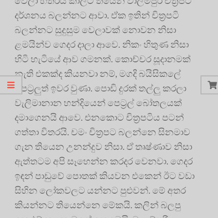
වෙලා හතරයි කාලට තියෙන වාලම්පුරි චිත්‍රපට
දර්ශනය බලන්නට ආවා. ඒක ඉතින් චිත්‍රපටි
බලන්නට සුදුසුම වෙලාවක් නොවන නිසා
ළමයින්ව ගෙදර දාලා ආවෙ. නිකං හිතුණ නිසා
හිටි හැටියේ ආව ගමනක්. කොච්චර සූදානමක්
නැති එකක්ද කියනවා නම්, මගදි බයිසිකලේ
පෙට්‍රලුත් ඉවර වුණා. පොඩි දුරක් තල්ලු කරලා
වැලිමානාන හන්දියෙන් පෙට්‍රල් බෝතලයක්
දමාගෙනයි ආවෙ. එනකොට චිත්‍රපටිය පටන්
ගත්තා විතරයි. චමං චිත්‍රපට බලන්නෙ සිනමාව
ගැන තියෙන උනන්දුව නිසා. ඒ තෘෂ්ණාව නිසා
ඇත්තටම අපි සෑහෙන්න කරදර වෙනවා. ගෙදර
ඉඳන් පාඩුවේ පොතක් කියවන එකෙන් ඊට වඩා
සිහින ලෝකවලට යන්නට පුළුවන්. මේ අතර
කියන්නට තියෙන්නෙ මේකයි. කලින් බලපු