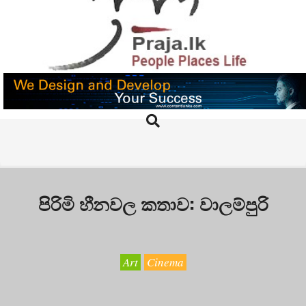
Skip
to
content
PRAJA.LK
Search
Primary
Navigation
Menu
පිරිමි හීනවල කතාව: වාලම්පුරි
Art
Cinema