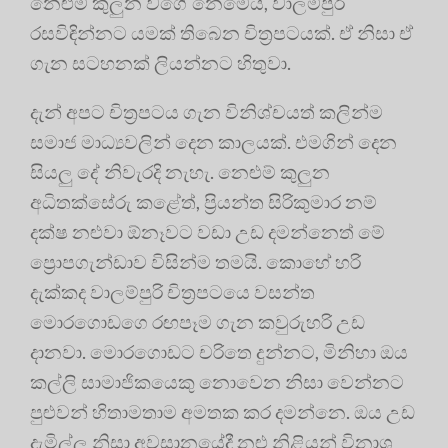
නෙළුම් කුලුන වගේ නෙමෙයි, වාලම්පුරි
රසවිඳින්නට යමක් තිබෙන චිත්‍රපටයක්. ඒ නිසා ඒ
ගැන සටහනක් ලියන්නට හිතුවා.
දැන් අපට චිත්‍රපටය ගැන විනිශ්චයත් කලින්ම
සමාජ මාධ්‍යවලින් දෙන කාලයක්. එමගින් දෙන
සියලු දේ නිවැරදි නැහැ. නෙළුම් කුලුන
අධිතක්සේරු කළේත්, ප්‍රියන්ත සිරිකුමාර නම්
දක්ෂ නළුවා ඕනෑවට වඩා උඩ දමන්නෙත් මේ
ප්‍රොපගැන්ඩාව විසින්ම තමයි. කොහේ හරි
දැක්කද වාලම්පුරි චිත්‍රපටයෙ වසන්ත
මොරගොඩගෙ රඟපෑම ගැන කවුරුහරි උඩ
දානවා. මොරගොඩට චරිතෙ දුන්නට, මිනිහා ඔය
කල්ලි සාමාජිකයෙකු නොවෙන නිසා වෙන්නට
පුළුවන් හිතාමතාම අමතක කර දමන්නෙ. ඔය උඩ
දැමිල්ල නිසා අවසානයේදී නළු නිළියන් විනාශ