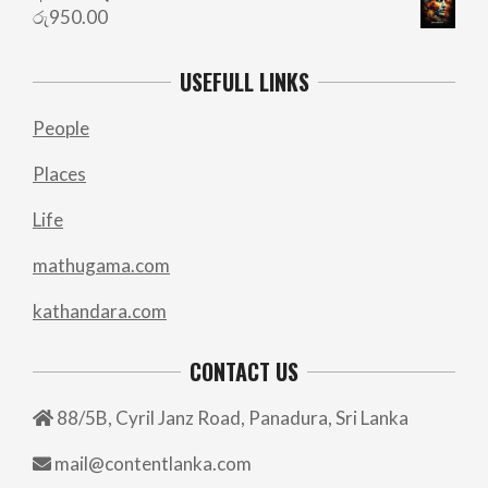
රු
950.00
USEFULL LINKS
People
Places
Life
mathugama.com
kathandara.com
CONTACT US
88/5B, Cyril Janz Road, Panadura, Sri Lanka
mail@contentlanka.com