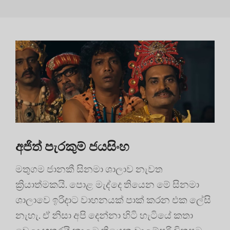
අජිත් පැරකුම් ජයසිංහ
මතුගම ජානකී සිනමා ශාලාව නැවත
ක්‍රියාත්මකයි. පොළ මැද්දෙ තියෙන මේ සිනමා
ශාලාවෙ ඉරිදාට වාහනයක් පාක් කරන එක ලේසි
නැහැ. ඒ නිසා අපි දෙන්නා හිටි හැටියේ කතා