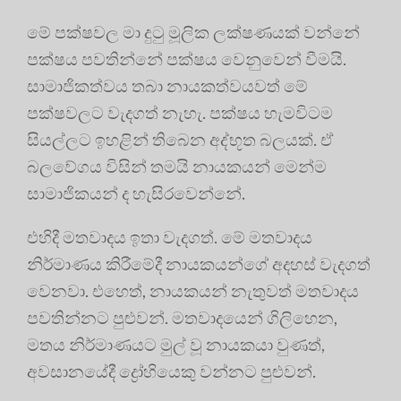
මේ පක්ෂවල මා දුටු මූලික ලක්ෂණයක් වන්නේ
පක්ෂය පවතින්නේ පක්ෂය වෙනුවෙන් වීමයි.
සාමාජිකත්වය තබා නායකත්වයවත් මේ
පක්ෂවලට වැදගත් නැහැ. පක්ෂය හැමවිටම
සියල්ලට ඉහළින් තිබෙන අද්භූත බලයක්. ඒ
බලවේගය විසින් තමයි නායකයන් මෙන්ම
සාමාජිකයන් ද හැසිරවෙන්නේ.
එහිදී මතවාදය ඉතා වැදගත්. මේ මතවාදය
නිර්මාණය කිරීමේදී නායකයන්ගේ අදහස් වැදගත්
වෙනවා. එහෙත්, නායකයන් නැතුවත් මතවාදය
පවතින්නට පුළුවන්. මතවාදයෙන් ගිලිහෙන,
මතය නිර්මාණයට මුල් වූ නායකයා වුණත්,
අවසානයේදී ද්‍රෝහියෙකු වන්නට පුළුවන්.