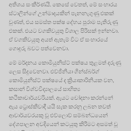
අතිශය සංකීර්ණයි. කෙසේ වෙතත්, මේ සංහාරය
ස්ටාලින්ගේ උන්මාදයකින් පැනනැගුණු එකක්
වුණත්, එය සමස්ත පක්ෂ දේහය පුරාම පැතිරුණු
එකක්. එයට වගකිවයුතු විශාල පිරිසක් ඉන්නවා.
ඒ වගකිවයුතු අයත් ඇතැම් විට ඒ සංහාරයේ
ගොදුරු බවට පත්වෙනවා.
මේ මර්දනය කොමියුනිස්ට් පක්ෂය තුළමත් දරුණු
ලෙස සිදුවෙනවා. එව්ජීනියා ගින්ස්බර්ග්
කොමියුනිස්ට් පක්ෂයේ ද ක්‍රියාකාරිනියක වන,
කසාන් විශ්වවිද්‍යාලයේ සාහිත්‍ය
කථිකාචාර්යවරියක්. ඇයට චෝදනා කරන්නේ
ඇය ට්‍රොස්කිවාදී යයි සැක කරනු ලබන තවත්
ආචාර්යවරයකු වූ එව්ලොව් සම්බන්ධයෙන්
දේශපාලන අවදියෙන් කටයුතු කිරීමට අසමත් වූ