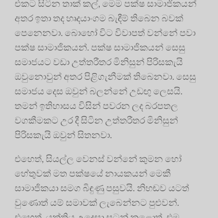
එකට සිටින තාක් කල්, මෙම පක්ෂ සාමාජිකයන්
අතර ඉතා තද හෘදයාංගම බැඳීම් තිබෙන බවක්
පෙනෙනවා. බොහෝ විට විවාපත් වන්නේ පවා
පක්ෂ සාමාජිකයන්. පක්ෂ සාමාජිකයන් සෙසු
සමාජයට වඩා උත්තරීතර මිනිසුන් පිරිසකැයි
ඔවුනොවුන් අතර පිළිගැනීමක් තිබෙනවා. සෙසු
සමාජය දෙස ඔවුන් බලන්නේ උඩඟු ලෙසයි.
තමන් ඉතිහාසය විසින් පවරන ලද බරපතල
වගකීමකට උර දී සිටින උත්තරීතර මිනිසුන්
පිරිසකැයි ඔවුන් සිතනවා.
එහෙත්, සියල්ල වෙනස් වන්නේ කුමන හෝ
හේතුවක් මත පක්ෂයේ නායකයන් මෙකී
සාමාජිකයා සමග බිඳුණු පසුවයි. නිහඬව යටත්
වුණොත් යම් සමාවක් ලැබෙන්නට පුළුවන්.
එහෙත්, යුක්තිය උදෙසා සටන් කළොත්, එම