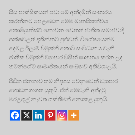
සිය පාක්ෂිකයන් පවා මේ අන්දමින් සංහාරය
කරන්නට පෙළඹෙන මෙම මානසිකත්වය
කොමියුනිස්ට් නොවන වෙනත් ජාතික සමාජවාදී
පක්ෂවලත් දකින්නට පුළුවන්. විශේෂයෙන්ම
දෙමළ ඊලාම් විමුක්ති කොටි සංවිධානය වැනි
ජාතික විමුක්ති ව්‍යාපාර විසින් ඝාතනය කරන ලද
තමන්ගේම සාමාජිකයන් සංඛ්‍යාව අතිවිශාලයි.
පීඩිත ජනතාව තම නිදහස වෙනුවෙන් ව්‍යාපාර
ගොඩනගාගත යුතුයි. ඒත් මෙවැනි අත්දුටු
මරඋගුල් නැවත ශක්තිමත් නොකළ යුතුයි.