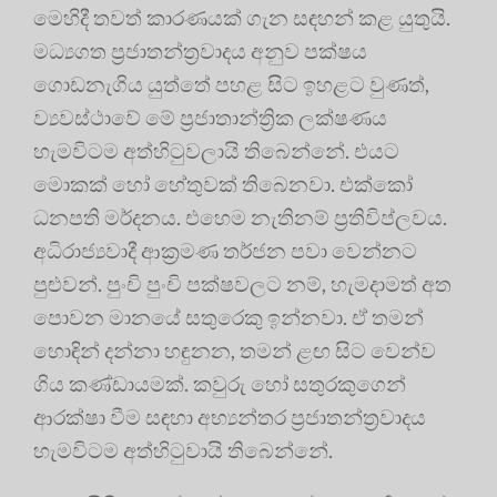
මෙහිදී තවත් කාරණයක් ගැන සඳහන් කළ යුතුයි.
මධ්‍යගත ප්‍රජාතන්ත්‍රවාදය අනුව පක්ෂය
ගොඩනැගිය යුත්තේ පහළ සිට ඉහළට වුණත්,
ව්‍යවස්ථාවේ මේ ප්‍රජාතාන්ත්‍රික ලක්ෂණය
හැමවිටම අත්හිටුවලායි තිබෙන්නේ. එයට
මොකක් හෝ හේතුවක් තිබෙනවා. එක්කෝ
ධනපති මර්දනය. එහෙම නැතිනම් ප්‍රතිවිප්ලවය.
අධිරාජ්‍යවාදී ආක්‍රමණ තර්ජන පවා වෙන්නට
පුළුවන්. පුංචි පුංචි පක්ෂවලට නම්, හැමදාමත් අත
පොවන මානයේ සතුරෙකු ඉන්නවා. ඒ තමන්
හොඳින් දන්නා හඳුනන, තමන් ළඟ සිට වෙන්ව
ගිය කණ්ඩායමක්. කවුරු හෝ සතුරකුගෙන්
ආරක්ෂා වීම සඳහා අභ්‍යන්තර ප්‍රජාතන්ත්‍රවාදය
හැමවිටම අත්හිටුවායි තිබෙන්නේ.