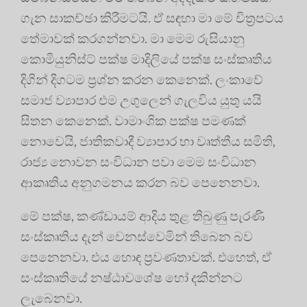
ගැන සාකච්ඡා කිරීමටයි. ඒ සඳහා මා මේ චිත්‍රපටය
තේමාවක් කරගන්නවා. මා මෙම රුසියානු
කොමියුනිස්ට් පක්ෂ මාදිලියේ පක්ෂ සංස්කෘතිය
දිගින් දිගටම ප්‍රශ්න කරන කෙනෙක්. ලංකාවේ
සමාජ ව්‍යාපාර එම උගුලෙන් ගැලවිය යුතු යයි
සිතන කෙනෙක්. වාමාංශික පක්ෂ පමණක්
නොවෙයි, ජාතිකවාදී ව්‍යාපාර හා වෘත්තීය සමිති,
රාජ්‍ය නොවන සංවිධාන පවා මෙම සංවිධාන
ආකෘතිය අනුගමනය කරන බව පෙනෙනවා.
මේ පක්ෂ, කණ්ඩායම් ආදිය තුළ තිබුණු පැරණි
සංස්කෘතිය දැන් වෙනස්වෙමින් තිබෙන බව
පෙනෙනවා. එය හොඳ ප්‍රවණතාවක්. එහෙත්, ඒ
සංස්කෘතියේ නෂ්ඨාවශේෂ හෝ දකින්නට
ලැබෙනවා.