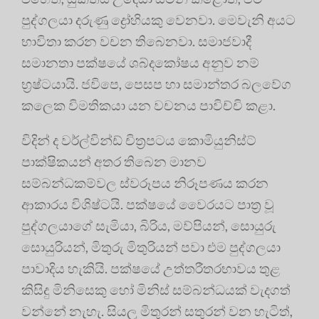
පුද්ගලයා දරුණු ද්‍රෝහියකු වෙනවා. මෙවැනි අයට
භාවිතා කරන වචන තිබෙනවා. සමාජවාදී
සමානතා පක්ෂයේ ශබ්දකෝෂය අනුව නම්
භ්‍රෂ්ටයායි. ජවිපෙ, පෙසප හා සමාන්තර බලවේග
කලෙක විමතිකයා යන වචනය පාවිච්චි කළා.
විදින් ද වර්ල්වින්ඩ් චිත්‍රපටය කොමියුනිස්ට්
පාක්ෂිකයන් අතර තිබෙන මානව
සම්බන්ධකම්වල ස්වරූපය නිරූපණය කරන
ආකාරය විශිෂ්ටයි. පක්ෂයේ වෛරයට පාත්‍ර වූ
පුද්ගලයාගේ සැමියා, බිරිය, මව්පියන්, සොයුරු
සොයුරියන්, මිතුරු මිතුරියන් පවා එම පුද්ගලයා
පාවාදිය හැකියි. පක්ෂයේ උත්තරීතරභාවය තුළ
කිසිදු මිනිසෙකු හෝ මිනිස් සම්බන්ධයක් වැදගත්
වන්නේ නැහැ. සියලු මිතුරන් සතුරන් වන හැටිත්,