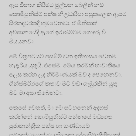
ඇය විනාශ කිරීමට මුල්වන බේලින් නම්
කොමියුනිස්ට් පක්ෂ නිලධාරියා පසුකලෙක ඇයට
සිරකඳවුරකදී හමුවෙනවා. ඒ මිනිසාත්
අවසානයේදී ඇගේ ඉරණමටම ගොදුරු වී
මියයනවා.
මේ චිත්‍රපටයට පසුබිම් වන ඉතිහාසය වෙනම
හැදෑරිය යුතුයි. එසේම, මෙය තරමක් භාවාතිෂය
ලෙස කරන ලද නිර්මාණයක් බව ද පෙනෙනවා.
ගින්ස්බර්ග්ගේ කතාව මීට වඩා ගැඹුරකින් යුතු
බව මා අසා තිබෙනවා.
කෙසේ වෙතත්, මා මේ සටහනෙන් අදහස්
කරන්නේ කොමියුනිස්ට් පන්නයේ මධ්‍යගත
ප්‍රජාතාන්ත්‍රික පක්ෂ හා කණ්ඩායම්
සම්බන්ධයෙන් මට තිබෙන අද්දැකීම් කිහිපයක්