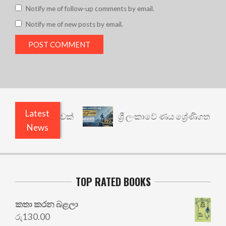
Notify me of follow-up comments by email.
Notify me of new posts by email.
Latest
්ථයකට කවුළුවක්
ශ්‍රී ලංකාවේ ණය ශ්‍රේණිගත කිරීම: 
News
TOP RATED BOOKS
කතා කරන බළලා
රු
130.00