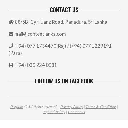
CONTACT US
88/5B, Cyril Janz Road, Panadura, Sri Lanka
mail@contentlanka.com
(+94) 077 1734470(Raj) / (+94) 077 1229191
(Para)
(+94) 038 224 0881
FOLLOW US ON FACEBOOK
Praja.lk
© All rights reserved. |
Privacy Policy
|
Terms & Condition
|
Refund Policy
|
Contact us