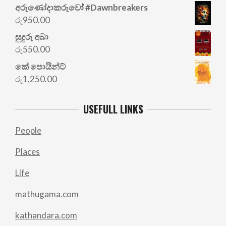
අරු‍ණෝදාකරුවෝ #Dawnbreakers
රු
950.00
සුදුරු අබා
රු
550.00
කේ පොයින්ට්
රු
1,250.00
USEFULL LINKS
People
Places
Life
mathugama.com
kathandara.com