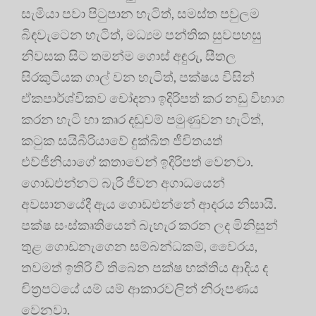
සැමියා පවා පිටුපාන හැටිත්, සමස්ත පවුලම
බිඳවැටෙන හැටිත්, මධ්‍යම පන්තික සුවපහසු
නිවසක සිට තමන්ම ගොස් අඳුරු, සීතල
සිරකුටියක ගාල් වන හැටිත්, පක්ෂය විසින්
ඒකපාර්ශ්විකව චෝදනා ඉදිරිපත් කර නඩු විභාග
කරන හැටි හා කෘර දඬුවම් පමුණුවන හැටිත්,
කටුක සයිබීරියාවේ දුක්ඛිත ජීවිතයත්
එව්ජීනියාගේ කතාවෙන් ඉදිරිපත් වෙනවා.
ගොඩඑන්නට බැරි ජීවන අගාධයෙන්
අවසානයේදී ඇය ගොඩඑන්නේ ආදරය නිසායි.
පක්ෂ සංස්කෘතියෙන් බැහැර කරන ලද මිනිසුන්
තුළ ගොඩනැගෙන සම්බන්ධකම්, වෛරය,
තවමත් ඉතිරි වී තිබෙන පක්ෂ භක්තිය ආදිය ද
චිත්‍රපටයේ යම් යම් ආකාරවලින් නිරූපණය
වෙනවා.