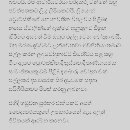
බවටයි. එම ආචාර්යවරයා වරදකරු වන්නේ ඔහු
පුවත්පතකට ලියූ ලිපියකටයි. ලියොන්
ට්‍රොට්ස්කිගේ නොනවතින විප්ලවය පිළිබඳ
න්‍යාය ස්ටාලින්ගේ දැක්මට අනුකූලව විග්‍රහ
කිරීමට අසමත් වීම ඔහුට එල්ලවෙන චෝදනාවයි.
ඔහු මරණ දඬුවමට ලක්වෙනවා. එව්ජීනියා තමාට
එල්ල කරන ලද චෝදනාවට විරෝධය පළ කළ
විට ඇයට ට්‍රොට්ස්කිවාදී ත්‍රස්තවාදී කණ්ඩායමක
සාමාජිකයකු වීම පිළිබඳ බොරු චෝදනාවක්
එල්ලකර දස වසරක සිර දඬුවමක් සඳහා
සයිබීරියාවට පිටත් කරනු ලබනවා.
එහිදී හමුවන සුළුතර ජාතියකට අයත්
වෛද්‍යවරයකුගේ උපකාරයෙන් ඇය අලුත්
ජීවිතයක් ආරම්භ කරනවා.