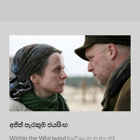
අජිත් පැරකුම් ජයසිංහ
Within the Whirlwind (සුළිසුළඟ ඇතුළත)