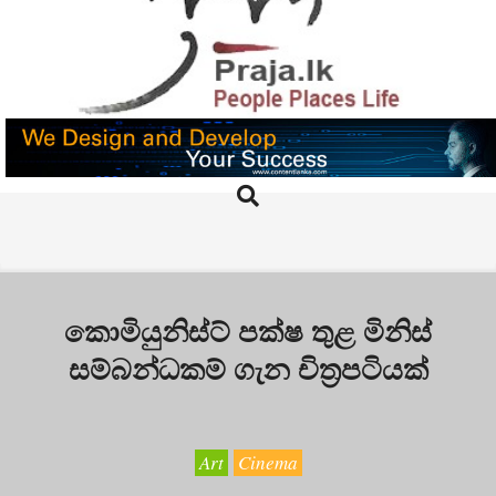
Skip
to
content
PRAJA.LK
Search
Primary
Navigation
Menu
කොමියුනිස්ට් පක්ෂ තුළ මිනිස්
සම්බන්ධකම් ගැන චිත්‍රපටියක්
Art
Cinema