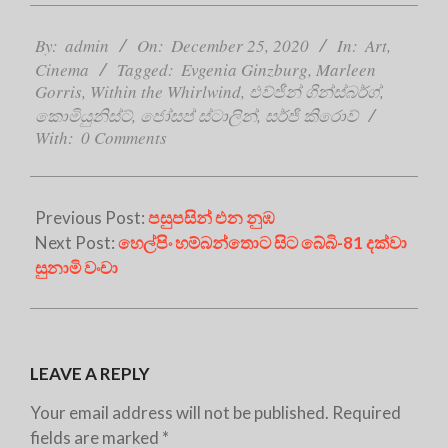
2020-
12-
By:
admin
On:
December 25, 2020
In:
Art
,
25
Cinema
Tagged:
Evgenia Ginzburg
,
Marleen
Gorris
,
Within the Whirlwind
,
එව්ජීන් ගින්ස්බර්ග්
,
කොමියුනිස්ට්
,
ජෝසප් ස්ටාලින්
,
සර්ජි කිරොව්
With:
0 Comments
Previous Post:
පසුපසින් එන නුඹ
Next Post:
හෙල්පිං හම්බන්තොට සිට බේබි-81 දක්වා
සුනාමි වංචා
LEAVE A REPLY
Your email address will not be published.
Required
fields are marked
*