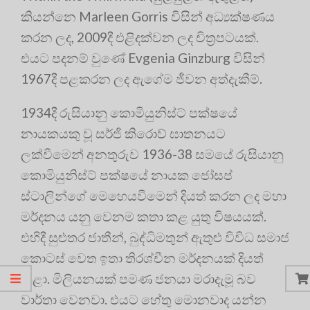
කියන්නෙ Marleen Gorris විසින් අධ්‍යක්ෂණය
කරන ලද, 2009දී එළිදක්වන ලද චිත්‍රපටයක්.
එයට පදනම් වුණේ Evgenia Ginzburg විසින්
1967දී පළකරන ලද ඇගේම ජීවන අත්දැකීම්.
1934දී රුසියානු කොමියුනිස්ට් පක්ෂයේ
නායකයකු වූ සර්ජි කිරොව් ඝාතනයට
ලක්වීමෙන් අනතුරුව 1936-38 සමයේ රුසියානු
කොමියුනිස්ට් පක්ෂයේ නායක ජෝසප්
ස්ටාලින්ගේ මෙහෙයවීමෙන් දියත් කරන ලද මහා
මර්දනය යනු වෙනම කතා කළ යුතු විෂයයක්.
එහිදී සුළුතර ජාතීන්, බුද්ධිමතුන් ඇතුළු විවිධ සමාජ
කොටස් වෙත ඉතා තිරශ්චීන මර්දනයක් දියත්
කළා. මිලියනයක් පමණ ජනයා මරාදැමූ බව
වාර්තා වෙනවා. එයට හේතු මොනවාද යන්න