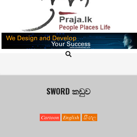
Skip
to
content
PRAJA.LK
Search
Primary
Navigation
Menu
SWORD කඩුව
Cartoon
English
සිංහල