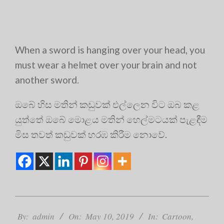
When a sword is hanging over your head, you
must wear a helmet over your brain and not
another sword.
ඔබේ හිස මතින් කඩුවක් එල්ලෙන විට ඔබ කළ
යුත්තේ ඔබේ මොළය මතින් හෙල්මටයක් පැළඳීම
මිස තවත් කඩුවක් හරඹ කිරීම නොවේ.
2019-
05-
By:
admin
On:
May 10, 2019
In:
Cartoon
,