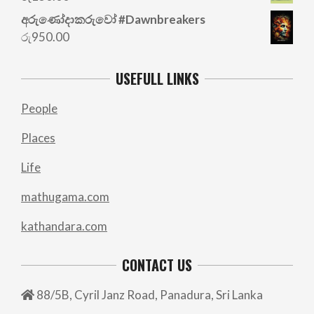
රු700.00.
රු500.00.
අරු‍ණෝදාකරුවෝ #Dawnbreakers
රු
950.00
USEFULL LINKS
People
Places
Life
mathugama.com
kathandara.com
CONTACT US
88/5B, Cyril Janz Road, Panadura, Sri Lanka