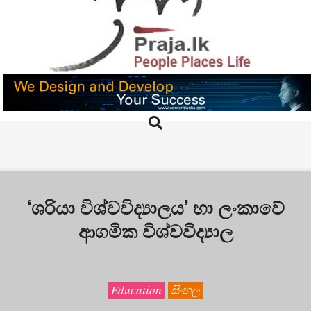
Skip
to
content
PRAJA.LK
Search
Primary
Navigation
Menu
‘ශරියා විශ්වවිද්‍යාලය’ හා ලංකාවේ
ආගමික විශ්වවිද්‍යාල
Education
සිංහල