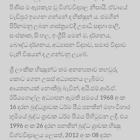
පිණිස ම ඇපකැප වූ විශ්වවිද්‍යාල නිසායි. ඒවායේ
වැඩිපුර ඉගෙන ගන්නේ ද භික්ෂූන් ය. එමගින්
පිරිනමනු ලබන ශාස්ත්‍රවේදී උපාධි සඳහා පාලි,
සංස්කෘත, සිංහල, ඉංග්‍රීසි මෙන් ම, දර්ශනය,
බෞද්ධ දර්ශනය, අධ්‍යාපන විද්‍යාව, සමාජ විද්‍යාව
වැනි විෂයන් ද උගන්වනු ලැබේ.
ශ්‍රී ලාංකික භික්‍ෂූන්ට තම අනන්‍යතාව තහවුරු
කොට ගෙන උසස් අධ්‍යාපනය ලැබීමට
ආයතනයක් නොතිබූ බැවින්, අයි.එම්.ආර්.ඒ.
ඊරියගොල්ල අධ්‍යාපන ඇමති සමයේ 1968 අංක
16 දරන බුද්ධශ්‍රාවක ධර්ම පීඨ පනතින් මහා විහාර
භූමියේ බුද්ධ ශ්‍රාවක ධර්ම පීඨය පිහිටුවන ලදී. එය
1996 අංක 26 දරන පනතින් බුද්ධ ශ්‍රාවක භික්‍ෂු
විශ්වවිද්‍යාලය ලෙසත්, 2012 අංක 08 දරන