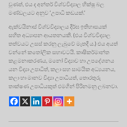
වුණත්, එය ද අන්තර් විශ්වවිද්‍යාල භික්ෂු බල
මණ්ඩලයට අනුව ‘උපාධි කඩයක්.’
ඇක්වයිනාස් විශ්වවිද්‍යාලය දීර්ඝ ඉතිහාසයක්
සහිත අධ්‍යාපන ආයතනයකි. (එය විශ්වවිද්‍යාල
තත්වයට උසස් කරනු ලැබුවේ මෑතදී ය.) එය අයත්
වන්නේ කතෝලික සභාවටයි. කෘෂිකර්මාන්ත
කළමනාකරණය, මනෝ විද්‍යාව හා උපදේශනය
යන විද්‍යා උපාධිත්, කලා සහ සාමයික අධ්‍යයනය,
කලා හා මානව විද්‍යා උපාධියත්, තොරතුරු
තාක්ෂණ උපාධියකුත් එමගින් පිරිනමනු ලබනවා.
2019-