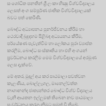
සංශෝධිත පනතින් ශ්‍රී ලංකා භික්‍ෂු විශ්වවිද්‍යාලය
ලෙසත් අංග සම්පූර්ණ ජාතික විශ්වවිද්‍යාලයක්
බවට පත් කෙරිණි.
බෞද්ධ අධ්‍යාපනය පුනර්ජීවනය කිරීම හා
ථෙරවාදී බුදුදහම පිළිබඳ අධ්‍යයනය කිරීම,
පර්යේෂණ පැවැත්වීම හා ලෝකය පුරා ව්‍යාප්ත
කරලීම, බෞද්ධ සංස්කෘතිය හා එහි අංගයන්
ප්‍රවර්ධනය කරලීම මෙම විශ්වවිද්‍යාලයේ අරමුණ
ලෙස දැක්වේ.
මේ අතර, මුදල් අය කර පාඨමාලා පවත්වන
කැලණිය, බොල්ලෑගල, මානෙල්වත්ත
නාගානන්ද ජාත්‍යන්තර බෞද්ධ විශ්ව විද්‍යාලය
වැනි ආයතන ඉල්ලුමක් තිබෙන නව පාඨමාලා
සංවර්ධනය කරගැනීමට සමත් වී තිබේ.