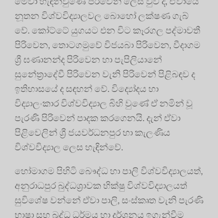
මේවා හැඳින්වුණේ පිරිවෙන් ලෙස වුව ද, ඒවායේ
නූතන විශ්වවිද්‍යාලවල බොහෝ ලක්ෂණ ගැබ්
වේ. කෝට්ටේ යුගයට එන විට කෑරගල පද්මාවතී
පිරිවෙන, තොටගමුවේ විජයබා පිරිවෙන, වීදාගම
ශ්‍රී ඝණානන්ද පිරිවෙන හා පැපිලියානේ
සුනේත්‍රාදේවී පිරිවෙන වැනි පිරිවෙන් පිළිබඳව ද
ඉතිහාසයේ ද සඳහන් වේ. විද්‍යෝදය හා
විද්‍යාලංකාර විශ්වවිද්‍යාල බිහි වුණේ ඒ නමින් වූ
පැරණි පිරිවෙන් පාදක කරගෙනයි. දැන් ඒවා
පිළිවෙලින් ශ්‍රී ජයවර්ධනපුර හා කැලණිය
විශ්වවිද්‍යාල ලෙස හැඳින්වේ.
හෝමාගම පිහිටි බෞද්ධ හා පාලි විශ්වවිද්‍යාලයත්,
අනුරාධපුර බුද්ධශ‍්‍රාවක භික්ෂු විශ්වවිද්‍යාලයත්
සුවිශේෂ වන්නේ ඒවා පාලි, සංස්කෘත වැනි පැරණි
භාෂා සහ බුද්ධ ධර්මය හා දර්ශනය ඉගැන්වීම