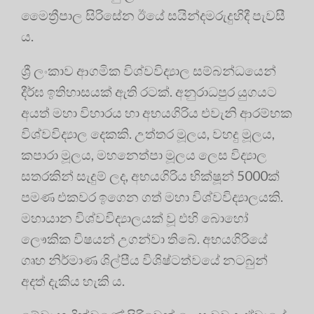
මෛත්‍රීපාල සිරිසේන ඊයේ සයින්දමරුදුහිදී පැවසී
ය.
ශ්‍රී ලංකාව ආගමික විශ්වවිද්‍යාල සම්බන්ධයෙන්
දීර්ඝ ඉතිහාසයක් ඇති රටක්. අනුරාධපුර යුගයට
අයත් මහා විහාරය හා අභයගිරිය එවැනි ආරම්භක
විශ්වවිද්‍යාල දෙකකි. උත්තර මූලය, වහදු මූලය,
කපාරා මූලය, මහනෙත්පා මූලය ලෙස විද්‍යාල
සතරකින් සැදුම් ලද, අභයගිරිය භික්ෂූන් 5000ක්
පමණ එකවර ඉගෙන ගත් මහා විශ්වවිද්‍යාලයකි.
මහායාන විශ්වවිද්‍යාලයක් වූ එහි බොහෝ
ලෞකික විෂයන් උගන්වා තිබේ. අභයගිරියේ
ගෘහ නිර්මාණ ශිල්පීය විශිෂ්ටත්වයේ නටබුන්
අදත් දැකිය හැකි ය.