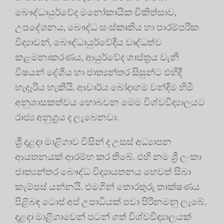
බෞද්ධායුර්වේද මනෝකායික චිකිත්සාව,
උපදේශනය, බෞද්ධ සංස්කෘතිය හා පාරම්පරික
විද්‍යාවන්, බෞද්ධායුර්වේදීය වෘද්ධත්ව
කළමනාකරණය, ආයුර්වේද ශාස්ත්‍රය වැනි
විෂයන් දේශීය හා ජාත්‍යන්තර සිසුන්ට එහිදී
හැදෑරිය හැකියි. ආචාර්ය බෝදාගම චන්දිම හිමි
අනුශාසකත්වය හොබවන මෙම විශ්වවිද්‍යාලයට
රාජ්‍ය අනුග්‍ර‍ය ද ලැබෙනවා.
ශ්‍රී දළදා මාළිගාව විසින් ද උසස් අධ්‍යාපන
ආයතනයක් ආරම්භ කර තිබේ. එහි නම ශ්‍රී ලංකා
ජාත්‍යන්තර බෞද්ධ විද්‍යායතනය හෙවත් සිබා
කැම්පස් යන්නයි. එමගින් තොරතුරු තාක්ෂණය
පිළිබඳ ටොප් අප් උපාධියක් පවා පිරිනමනු ලැබේ.
දළදා මාළිගාවෙන් පටන් ගත් විශ්වවිද්‍යාලයක්