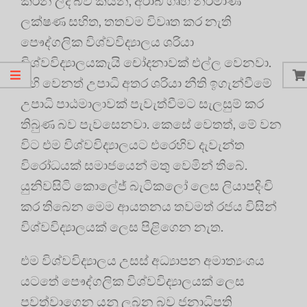
කරන ලද බව කියන, අරාබි ගෘහ නිර්මාණ
ලක්ෂණ සහිත, තතවම විවෘත කර නැති
පෞද්ගලික විශ්වවිද්‍යාලය ශරියා
විශ්වවිද්‍යාලයකැයි චෝදනාවක් එල්ල වෙනවා.
එහි වෙනත් උපාධි අතර ශරියා නීති ඉගැන්වීමේ
උපාධි පාඨමාලාවක් පැවැත්වීමට සැලසුම් කර
තිබුණ බව පැවසෙනවා. කෙසේ වෙතත්, මේ වන
විට එම විශ්වවිද්‍යාලයට එරෙහිව දැවැන්ත
විරෝධයක් සමාජයෙන් මතු වෙමින් තිබේ.
යුනිවසිටි කොලේජ් බැටිකලෝ ලෙස ලියාපදිංචි
කර තිබෙන මෙම ආයතනය තවමත් රජය විසින්
විශ්වවිද්‍යාලයක් ලෙස පිළිගෙන නැත.
එම විශ්වවිද්‍යාලය උසස් අධ්‍යාපන අමාත්‍යංශය
යටතේ පෞද්ගලික විශ්වවිද්‍යාලයක් ලෙස
පවත්වාගෙන යනු ලබන බව ජනාධිපති