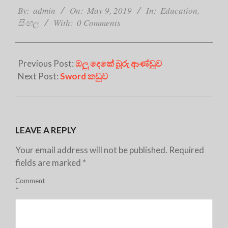
05-
By:
admin
On:
May 9, 2019
In:
Education
,
09
සිංහල
With:
0 Comments
Previous Post:
ඔලු දෙකේ බූරු ආණ්ඩුව
Next Post:
Sword කඩුව
LEAVE A REPLY
Your email address will not be published.
Required
fields are marked
*
Comment
*