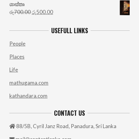
ශාස්තෘ
Original
Current
රු
700.00
රු
500.00
price
price
was:
is:
USEFULL LINKS
රු700.00.
රු500.00.
People
Places
Life
mathugama.com
kathandara.com
CONTACT US
88/5B, Cyril Janz Road, Panadura, Sri Lanka