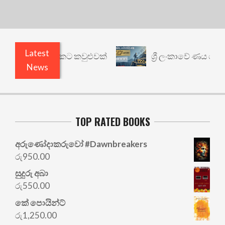
Latest
ෙනත් යථාර්ථයකට කවුළුවක්
ශ්‍රී ලංකාවේ ණය ශ්‍රේණි
News
TOP RATED BOOKS
අරු‍ණෝදාකරුවෝ #Dawnbreakers
රු
950.00
සුදුරු අබා
රු
550.00
කේ පොයින්ට්
රු
1,250.00