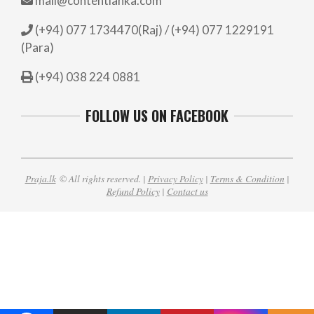
mail@contentlanka.com
(+94) 077 1734470(Raj) / (+94) 077 1229191
(Para)
(+94) 038 224 0881
FOLLOW US ON FACEBOOK
Praja.lk
© All rights reserved. |
Privacy Policy
|
Terms & Condition
|
Refund Policy
|
Contact us