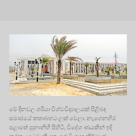
මේ දිනවල ශරියා විශ්වවිද්‍යාලයක් පිළිබඳ
සමාජයේ කතාබහට ලක් වෙලා. නැගෙනහිර
පළාතේ පුනානිහි පිහිටි, විදේශ ණයකින් ඉදි