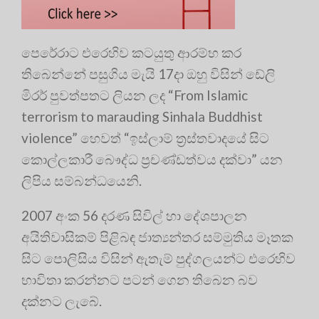
පෙරේරාට එරෙහිව කටයුතු ආරම්භ කර
තිබෙන්නේ පසුගිය මැයි 17දා ඔහු විසින් ඩේලි
මිරර් පුවත්පතට ලියන ලද “From Islamic
terrorism to marauding Sinhala Buddhist
violence” හෙවත් “ඉස්ලාම් ත්‍රස්තවාදයේ සිට
කොල්ලකාරී බෞද්ධ ප්‍රචණ්ඩත්වය දක්වා” යන
ලිපිය සම්බන්ධයෙනි.
2007 අංක 56 දරණ සිවිල් හා දේශපාලන
අයිතිවාසිකම් පිළිබඳ ජාත්‍යන්තර සම්මුතිය මෑතක
සිට පොලිසිය විසින් ඇතැම් පුද්ගලයන්ට එරෙහිව
භාවිතා කරන්නට පටන් ගෙන තිබෙන බව
දක්නට ලැබේ.