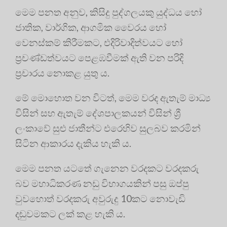
මෙම පනත අනුව, කිසිදු පුද්ගලයකු යුද්ධය හෝ
ජාතික, වාර්ගික, ආගමික වෛරය හෝ
වෙනස්කම් කිරීමකට, එදිරිවාදිත්වයට හෝ
ප්‍රචණ්ඩත්වයට පෙළඹවීමක් ඇති වන පරිදි
ප්‍රචාරය නොකළ යුතු ය.
මේ මොහොත වන විටත්, මෙම වරද ඇතැම් මාධ්‍ය
විසින් සහ ඇතැම් දේශපාලකයන් විසින් ශ්‍රී
ලංකාවේ සුළු ජාතීන්ට එරෙහිව සුලබව කරමින්
සිටින ආකාරය දැකිය හැකි ය.
මෙම පනත යටතේ ගැනෙන වරදකට වරදකරු
බව මහාධිකරණ නඩු විභාගයකින් පසු ඔප්පු
වුවහොත් වරදකරු අවුරුදු 10කට නොවැඩි
දඬුවමකට ලක් කළ හැකි ය.