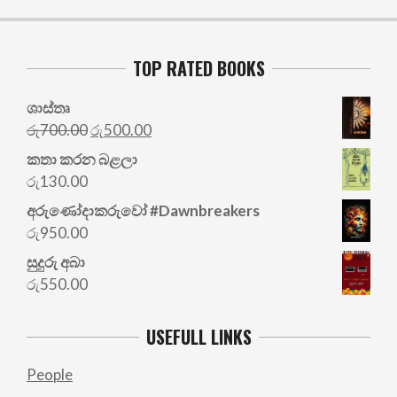
TOP RATED BOOKS
ශාස්තෘ
Original
Current
රු
700.00
රු
500.00
price
price
කතා කරන බළලා
was:
is:
රු
130.00
රු700.00.
රු500.00.
අරු‍ණෝදාකරුවෝ #Dawnbreakers
රු
950.00
සුදුරු අබා
රු
550.00
USEFULL LINKS
People