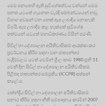
මෙම පනතෙහි ඇති සුවිශේෂත්වය වන්නේ මෙම
පනත යටතේ ගැනෙන වැරදි සම්බන්ධයෙන් නඩු
විභාග අවසන් වන තෙක් ඇප ලබාදිය නොහැකි
වීමයි. ඇප ලබාදීම කළ හැක්කේ සුවිශේෂ
තත්වයන් යටතේ මහාධිකරණය විසින් පමණි.
සිවිල් හා දේශපාලන අයිතිවාසිකම් ආරක්ෂා කර
ප‍්‍ර‍වර්ධනය කිරීම සඳහා වන ජාත්‍යන්තර
බැඳීම්වලට යටත් වෙමින් ශ්‍රී ලංකාව 1980 ජූනි 11
වෙනි දින සිවිල් හා දේශපාලන අයිතිවාසිකම්
පිළිබඳ ජාත්‍යන්තර සම්මුතිය (ICCPR) අත්සන්
කළේ ය.
කේන්ද්‍රීය සිවිල් හා දේශපාලන අයිතිවාසිකම්
සනාථ කිරිම සඳහා නීති සම්පාදනය කරමින් 2007