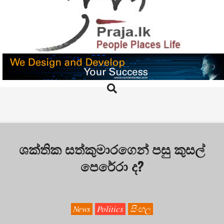
Skip
to
content
PRAJA.LK
Search
Primary
Navigation
Menu
ශක්තික සත්කුමාරගෙන් පසු කුසල්
පෙරේරා ද?
News
Politics
සිංහල