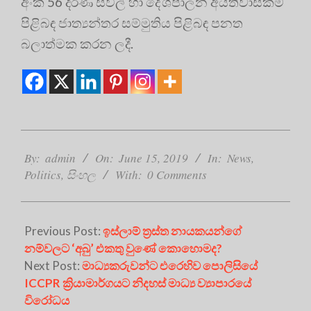
අංක 56 දරණ සිවිල් හා දේශපාලන අයිතිවාසිකම්
පිළිබඳ ජාත්‍යන්තර සම්මුතිය පිළිබඳ පනත
බලාත්මක කරන ලදී.
2019-
06-
By:
admin
On:
June 15, 2019
In:
News
,
15
Politics
,
සිංහල
With:
0 Comments
Previous Post:
ඉස්ලාම් ත්‍රස්ත නායකයන්ගේ
නම්වලට ‘අබු’ එකතු වුණේ කොහොමද?
Next Post:
මාධ්‍යකරුවන්ට එරෙහිව පොලිසියේ
ICCPR ක්‍රියාමාර්ගයට නිදහස් මාධ්‍ය ව්‍යාපාරයේ
විරෝධය