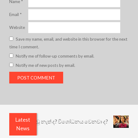
Name
*
Email
*
Website
Save my name, email, and website in this browser for the next
time I comment.
Notify me of follow-up comments by email.
Notify me of new posts by email.
Latest
යි ඇතුළෙයි කුඩු නැත් ද? විශෝධනය වෙනවා ද?
අභිස
News