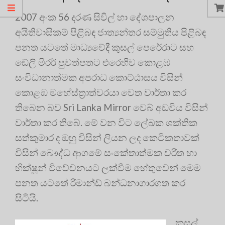
2007 අංක 56 දරණ සිවිල් හා දේශපාලන
අයිතිවාසිකම් පිළිබඳ ජාත්‍යන්තර සම්මුතිය පිළිබඳ
පනත යටතේ මාධ්‍යවේදී කුසල් පෙරේරාට සහ
ඩේලි මිරර් පුවත්පතට එරෙහිව කොළඹ
සංවිධානාත්මක අපරාධ කොට්ඨාසය විසින්
කොළඹ මහේස්ත්‍රාත්වරයා වෙත වාර්තා කර
තිබෙන බව Sri Lanka Mirror වෙබ් අඩවිය විසින්
වාර්තා කර තිබේ. මේ වන විට ලේඛක ශක්තික
සත්කුමාර ද ඔහු විසින් ලියන ලද කෙටිකතාවක්
විසින් බෞද්ධ ආගමේ සංකේතාත්මක චරිත හා
භික්ෂූන් විවේචනයට ලක්වීම හේතුවෙන් මෙම
පනත යටතේ රිමාන්ඩ් බන්ධනාගාරගත කර
සිටියි.
කුසල්