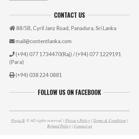
CONTACT US
88/5B, Cyril Janz Road, Panadura, Sri Lanka
mail@contentlanka.com
(+94) 077 1734470(Raj) / (+94) 077 1229191
(Para)
(+94) 038 224 0881
FOLLOW US ON FACEBOOK
Praja.lk
© All rights reserved. |
Privacy Policy
|
Terms & Condition
|
Refund Policy
|
Contact us