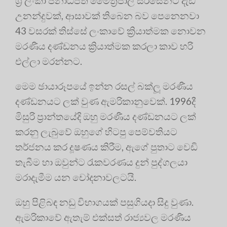
ශ්‍රී ලංකා ජනාධිපති මෛත්‍රීපාල සිරිසේනට දැඩි
උනන්දුවක්, ආසාවක් තිබෙන බව පෙනෙනවා
43 වසරක් තිස්සේ ලංකාවේ ක්‍රියාත්මක නොවන
මරණීය දණ්ඩනය ක්‍රියාත්මක කරලා කාව හරි
එල්ලා මරන්නට.
මෙම ඡායාරූපයේ ඉන්න රසල් බක්ලූ මරණීය
දණ්ඩනයට ලක් වුණ ඇමරිකානුවෙක්. 1996දී
මිසුරි ප්‍රාන්තයේදි ඔහු මරණීය දණ්ඩනයට ලක්
කරනු ලැබුවේ ඔහුගේ හිටපු පෙම්වතියට
තර්ජනය කර දූෂණය කිරීම, ඇගේ පුතාට වෙඩි
තැබීම හා ඔවුන්ට රැකවරණය දුන් පුද්ගලයා
මරාදැමීම යන චෝදනාවලටයි.
ඔහු පිළිබඳ නඩු විභාගයක් පසුගියදා සිදු වුණා.
ඇමරිකාවේ ඇතැම් එක්සත් රාජ්‍යවල මරණීය