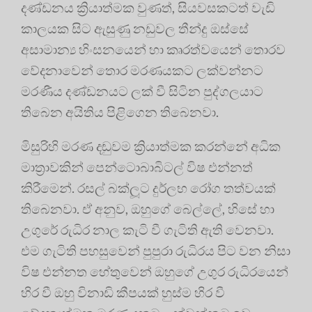
දණ්ඩනය ක්‍රියාත්මක වුණත්, සියවසකටත් වැඩි
කාලයක සිට ඇසුණු නඩුවල තීන්දු ඔස්සේ
අසාමාන්‍ය හිංසනයෙන් හා කෘරත්වයෙන් තොරව
වේදනාවෙන් තොර මරණයකට ලක්වන්නට
මරණීය දණ්ඩනයට ලක් වී සිටින පුද්ගලයාට
තිබෙන අයිතිය පිළිගෙන තිබෙනවා.
මිසුරිහි මරණ දඬුවම ක්‍රියාත්මක කරන්නේ අධික
මාත්‍රාවකින් පෙන්ටොබාබිටල් විෂ එන්නත්
කිරීමෙන්. රසල් බක්ලූට දුර්ලභ රෝග තත්වයක්
තිබෙනවා. ඒ අනුව, ඔහුගේ බෙල්ලේ, හිසේ හා
උගුරේ රුධිර නාල කැටි වී ගැටිති ඇති වෙනවා.
එම ගැටිති පහසුවෙන් පුපුරා රුධිරය පිට වන නිසා
විෂ එන්නත හේතුවෙන් ඔහුගේ උගුර රුධිරයෙන්
හිර වී ඔහු විනාඩි කීපයක් හුස්ම හිර වී