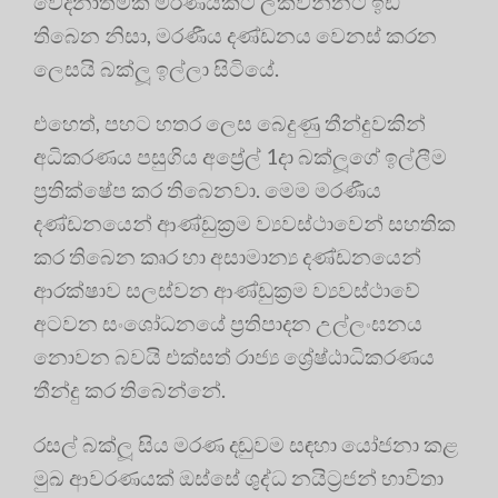
වේදනාත්මක මරණයකට ලක්වන්නට ඉඩ
තිබෙන නිසා, මරණීය දණ්ඩනය වෙනස් කරන
ලෙසයි බක්ලූ ඉල්ලා සිටියේ.
එහෙත්, පහට හතර ලෙස බෙදුණු තීන්දුවකින්
අධිකරණය පසුගිය අප්‍රේල් 1දා බක්ලූගේ ඉල්ලීම
ප්‍රතික්ෂේප කර තිබෙනවා. මෙම මරණීය
දණ්ඩනයෙන් ආණ්ඩුක්‍රම ව්‍යවස්ථාවෙන් සහතික
කර තිබෙන කෘර හා අසාමාන්‍ය දණ්ඩනයෙන්
ආරක්ෂාව සලස්වන ආණ්ඩුක්‍රම ව්‍යවස්ථාවේ
අටවන සංශෝධනයේ ප්‍රතිපාදන උල්ලංඝනය
නොවන බවයි එක්සත් රාජ්‍ය ශ්‍රේෂ්ඨාධිකරණය
තීන්දු කර තිබෙන්නේ.
රසල් බක්ලූ සිය මරණ දඬුවම සඳහා යෝජනා කළ
මුඛ ආවරණයක් ඔස්සේ ශුද්ධ නයිට්‍රජන් භාවිතා