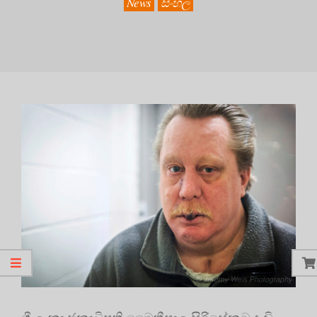
News
සිංහල