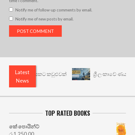
time I comment.
Notify me of follow-up comments by email.
Notify me of new posts by email.
Latest
වෙනත් යථාර්ථයකට කවුළුවක්
ශ්‍රී ලංකාවේ ණය ශ්‍රේණ
News
TOP RATED BOOKS
කේ පොයින්ට්
රු
1,250.00