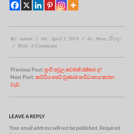
2019-
04-
By:
admin
On:
April 3, 2019
In:
News
,
සිංහල
03
With:
0 Comments
Previous Post:
පුංචි පවුල තවමත් රත්තරං ද?
Next Post:
කට්ටිය සෙට් වුණාම සංවිධානය කරන
වැඩ
LEAVE A REPLY
Your email address will not be published.
Required