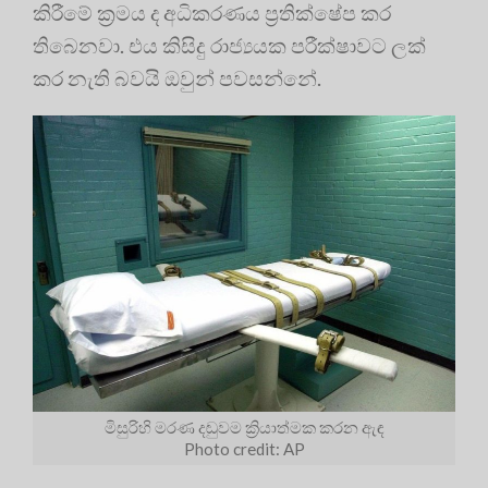
කිරීමේ ක්‍රමය ද අධිකරණය ප්‍රතික්ෂේප කර
තිබෙනවා. එය කිසිදු රාජ්‍යයක පරීක්ෂාවට ලක්
කර නැති බවයි ඔවුන් පවසන්නේ.
මිසුරිහි මරණ දඬුවම ක්‍රියාත්මක කරන ඇඳ
Photo credit: AP