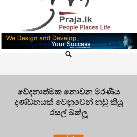
Skip
to
content
PRAJA.LK
Search
Primary
Navigation
Menu
වේදනාත්මක නොවන මරණීය
දණ්ඩනයක් වෙනුවෙන් නඩු කියූ
රසල් බක්ලූ