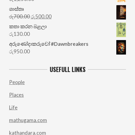
ශාස්තෘ
Original
Current
රු
700.00
රු
500.00
price
price
කතා කරන බළලා
was:
is:
රු
130.00
රු700.00.
රු500.00.
අරු‍ණෝදාකරුවෝ #Dawnbreakers
රු
950.00
USEFULL LINKS
People
Places
Life
mathugama.com
kathandara.com