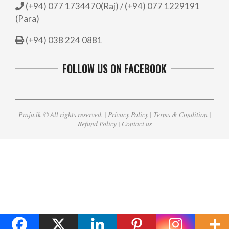
(+94) 077 1734470(Raj) / (+94) 077 1229191
(Para)
(+94) 038 224 0881
FOLLOW US ON FACEBOOK
Praja.lk
© All rights reserved. |
Privacy Policy
|
Terms & Condition
|
Refund Policy
|
Contact us