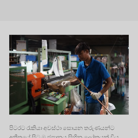
පිටරට රැකියා අවස්ථා සොයන තරුණයන්ට
අතීතයේ සිට ම ජපානය සිහින ලෝකයක් විය.