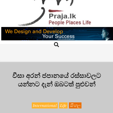
Skip
to
content
PRAJA.LK
Search
Primary
Navigation
Menu
වීසා අරන් ජපානයේ රස්සාවලට
යන්නට දැන් ඔබටත් පුළුවන්
International
Life
සිංහල