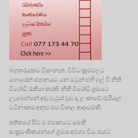
බහුතරයකට වීසා නැත. විවිධ ක්‍රමවලට
හොරෙන් ජපානයට යන ඔවුන් එහි ගල් වී නීති
විරෝධී රැකියා කරති. නීති විරෝධී ශ්‍රමයට
ලැබෙන්නේ අඩු වැටුප් වුව ද, ලංකාවේ රුපියල්
වටිනාකම අනුව එය විශාල ආදායමකි.
අතීතයේ සිට ම ජපානයට මෙකී
සංක්‍රමණිකයන්ගේ ශ්‍රමය අවශ්‍ය විය. එයට