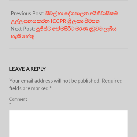
Previous Post:
සිවිල් හා දේශපාලන අයිතිවාසිකම්
උල්ලංඝනය කරන ICCPR ශ්‍රී ලංකා පිටපත
Next Post:
පූජිත්ට හේමසිරිට මරණ දඬුවම ලැබිය
හැකි හේතු
LEAVE A REPLY
Your email address will not be published.
Required
fields are marked
*
Comment
*