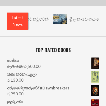
Latest
නත් යථාර්ථයකට කවුළුවක්
ශ්‍රී ලංකාවේ ණය ශ්‍රේණිග
News
TOP RATED BOOKS
ශාස්තෘ
Original
Current
රු
700.00
රු
500.00
price
price
කතා කරන බළලා
was:
is:
රු
130.00
රු700.00.
රු500.00.
අරු‍ණෝදාකරුවෝ #Dawnbreakers
රු
950.00
සුදුරු අබා