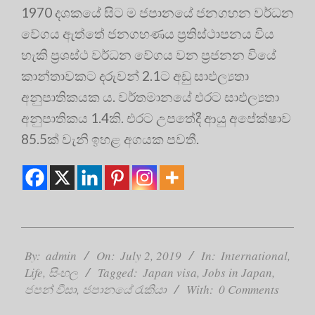
1970 දශකයේ සිට ම ජපානයේ ජනගහන වර්ධන
වේගය ඇත්තේ ජනගහණය ප්‍රතිස්ථාපනය විය
හැකි ප්‍රශස්ථ වර්ධන වේගය වන ප්‍රජනන වියේ
කාන්තාවකට දරුවන් 2.1ට අඩු සාඵල්‍යතා
අනුපාතිකයක ය. වර්තමානයේ එරට සාඵල්‍යතා
අනුපාතිකය 1.4කි. එරට උපතේදී ආයු අපේක්ෂාව
85.5ක් වැනි ඉහළ අගයක පවතී.
2019-
07-
By:
admin
On:
July 2, 2019
In:
International
,
02
Life
,
සිංහල
Tagged:
Japan visa
,
Jobs in Japan
,
ජපන් වීසා
,
ජපානයේ රැකියා
With:
0 Comments