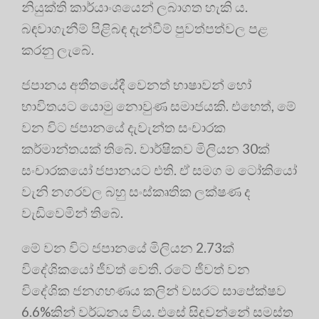
නියුක්ති කාර්යාංශයෙන් ලබාගත හැකි ය.
බඳවාගැනීම් පිළිබඳ දැන්වීම් පුවත්පත්වල පළ
කරනු ලැබේ.
ජපානය අතීතයේදී වෙනත් භාෂාවන් හෝ
භාවිතයට යොමු නොවුණ සමාජයකි. එහෙත්, මේ
වන විට ජපානයේ දැවැන්ත සංචාරක
කර්මාන්තයක් තිබේ. වාර්ෂිකව මිලියන 30ක්
සංචාරකයෝ ජපානයට එති. ඒ සමග ම ටෝකියෝ
වැනි නගරවල බහු සංස්කෘතික ලක්ෂණ ද
වැඩිවෙමින් තිබේ.
මේ වන විට ජපානයේ මිලියන 2.73ක්
විදේශිකයෝ ජීවත් වෙති. රටේ ජීවත් වන
විදේශික ජනගහණය කලින් වසරට සාපේක්ෂව
6.6%කින් වර්ධනය විය. එසේ සිදුවන්නේ සමස්ත