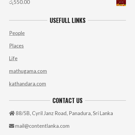
රු
550.00
USEFULL LINKS
People
Places
Life
mathugama.com
kathandara.com
CONTACT US
88/5B, Cyril Janz Road, Panadura, Sri Lanka
mail@contentlanka.com