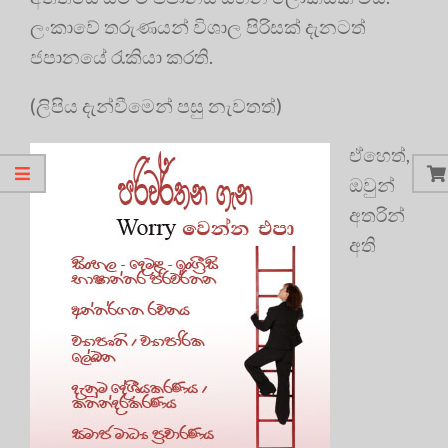
ලංකාවේ තරුණයන් විශාල පිරිසක් දැනටත්
ජපානයේ රැකියා කරති.
(ලිපිය දැන්වීමෙන් පසු නැවතත්)
ඒහෙත්,
ඔවුන්
අතරින්
අති