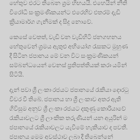
හේතුව එරට තිබෙන ශ්‍රම හිඟයයි. එහෙයින් නීති
විරෝධී සංක්‍රමණිකයන්ට එරෙහිව එතරම් දැඩි
ක්‍රියාමාර්ග ගැනීමක් ද සිදු නොවේ.
කෙසේ වෙතත්, වැඩි වන වැඩිහිටි ජනගහනය
හේතුවෙන් ශ්‍රමය ඇතුළු අභියෝග රැසකට මුහුණ
දී සිටින ජපානය මේ වන විට සංක්‍රමණිකයන්
සම්බන්ධයෙන් වෙනස් ප්‍රතිපත්තියක් කරා යමින්
සිටියි.
දැන් පවා ශ්‍රී ලංකා රජයට ජපානයේ රැකියා දොරටු
විවර වී තිබේ. ජපානය හා ශ්‍රී ලංකාව අතර ඇති
ගිවිසුම අනුව ශ්‍රී ලංකා රජයට දකුණු කොරියාවේ
රැකියාවලට ශ්‍රී ලාංකික තරුණියන් යන අයුරින් ම
ජපානයේ රැකියාවලට යැවීමේ හැකියාව ද පවතී.
ජපානය මෙම අවස්ථාව ලබා දී තිබෙන්නේ