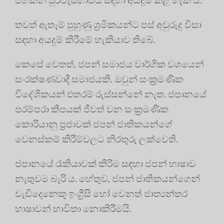
තවත් ඇතැම් පුහුණු ශ්‍රමිකයන්ට පස් අවුරුදු වීසා
සඳහා අයදුම් කිරීමේ හැකියාව තිබේ.
කෙසේ වෙතත්, ජපන් සමාජය වාර්ගික වශයෙන්
සංරක්ෂණවාදී සමාජයකි. ඔවුන් සංක්‍රමණික
විදේශිකයන් එතරම් රුස්සන්නේ නැත. ජපානයේ
පරම්පරා කීපයක් ජීවත් වන සංක්‍රමණික
කොරියානු ප්‍රජාවක් ජපන් ජාතිකයන්ගේ
වෙනස්කම් කිරීම්වලට නිරතුරු ලක්වෙති.
ජපානයේ රැකියාවක් කිරීම සඳහා ජපන් භාෂාව
නැතුවම බැරි ය. හේතුව, ජපන් ජාතිකයන්ගෙන්
වැඩිදෙනෙකු ඉංග්‍රීසි හෝ වෙනත් ජාත්‍යන්තර
භාෂාවන් භාවිතා නොකිරීමයි.