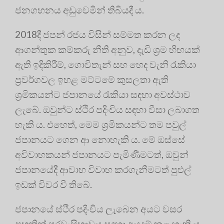
ජනගහනය අඩුවෙමින් තිබියදී ය.
2018දී ජපන් රජය විසින් සම්මත කරන ලද
ආගන්තුක කම්කරු නීති අනුව, දැඩි ශ්‍රම හිඟයක්
ඇති ඉදිකිරීම්, ගොවිතැන් සහ හෙද වැනි රැකියා
ප්‍රවර්ගවල ඉහළ මට්ටමේ කුසලතා ඇති
ශ්‍රමිකයන්ට ජපානයේ රැකියා සඳහා අවස්ථාව
ලැබේ. ඔවුන්ට ස්ථිර පදිංචිය සඳහා වීසා ලබාගත
හැකි ය. එහෙත්, මෙම ශ්‍රමිකයන්ට තම පවුල්
ජපානයට ගෙන ආ නොහැකි ය. මේ ඔස්සේ
අවිවාහකයන් ජපානයට පැමිණීමටත්, ඔවුන්
ජපානයේදී ආවාහ විවාහ කරගැනීමටත් පුළුල්
ඉඩක් විවර වී තිබේ.
ජපානයේ ස්ථිර පදිංචිය ලැබෙන අයට වසර
පහකින් පුරවැසිභාවය සඳහා අයදුම් කළ හැකි ය.