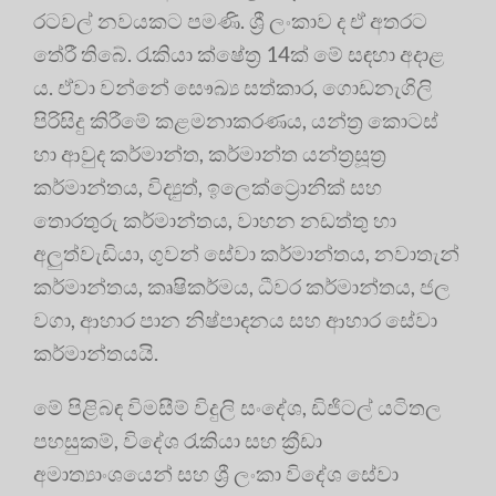
රටවල් නවයකට පමණි. ශ්‍රී ලංකාව ද ඒ අතරට
තේරී තිබේ. රැකියා ක්ෂේත්‍ර 14ක් මේ සඳහා අදාළ
ය. ඒවා වන්නේ සෞඛ්‍ය සත්කාර, ගොඩනැගිලි
පිරිසිදු කිරීමේ කළමනාකරණය, යන්ත්‍ර කොටස්
හා ආවුද කර්මාන්ත, කර්මාන්ත යන්ත්‍රසූත්‍ර
කර්මාන්තය, විද්‍යුත්, ඉලෙක්ට්‍රොනික් සහ
තොරතුරු කර්මාන්තය, වාහන නඩත්තු හා
අලුත්වැඩියා, ගුවන් සේවා කර්මාන්තය, නවාතැන්
කර්මාන්තය, කෘෂිකර්මය, ධීවර කර්මාන්තය, ජල
වගා, ආහාර පාන නිෂ්පාදනය සහ ආහාර සේවා
කර්මාන්තයයි.
මේ පිළිබඳ විමසීම් විදුලි සංදේශ, ඩිජිටල් යටිතල
පහසුකම්, විදේශ රැකියා සහ ක්‍රීඩා
අමාත්‍යාංශයෙන් සහ ශ්‍රී ලංකා විදේශ සේවා