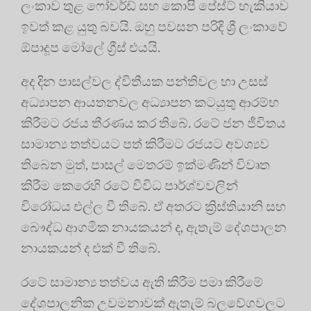
ලංකාව තුළ ෆෝවර්ඩ් සහ කොපි පේස්ට් හැකියාව
ඉවත් කළ යුතු බවයි. ඔහු පවසන පරිදි ශ්‍රී ලංකාවේ
ඕපාදූප මෝලේ ග්‍රීස් එයයි.
අද දින පාසල්වල ද්විතීයක පන්තිවල හා උසස්
අධ්‍යාපන ආයතනවල අධ්‍යාපන කටයුතු ආරම්භ
කිරීමට රජය තීරණය කර තිබේ. රටේ ජන ජීවිතය
සාමාන්‍ය තත්වයට පත් කිරීමට රජයට අවශ්‍යව
තිබෙන මුත්, පාසල් මෙතරම් ඉක්මණින් විවෘත
කිරීම කෙරෙහි රටේ විවිධ පාර්ශ්වවලින්
විරෝධය එල්ල වී තිබේ. ඒ අතරට ක්‍රිස්තියානි සහ
බෞද්ධ ආගමික නායකයන් ද, ඇතැම් දේශපාලන
නායකයන් ද එක් වී තිබේ.
රටේ සාමාන්‍ය තත්වය ඇති කිරීම පමා කිරීමේ
දේශපාලනික උවමනාවක් ඇතැම් බලවේගවලට