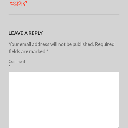
කවුරු ද?
LEAVE A REPLY
Your email address will not be published.
Required
fields are marked
*
Comment
*