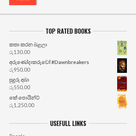
TOP RATED BOOKS
කතා කරන බළලා
රු
130.00
අරු‍ණෝදාකරුවෝ #Dawnbreakers
රු
950.00
සුදුරු අබා
රු
550.00
කේ පොයින්ට්
රු
1,250.00
USEFULL LINKS