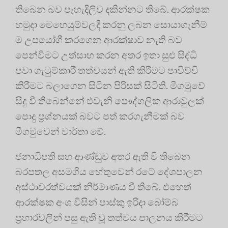
තිබෙන බව පැහැදිලිව දකින්නට තිබේ. ආරක්ෂක
හමුදා මෙහෙයුම්වලදී කරනු ලබන සොයාගැනීම්
ම උපයෝගී කරගෙන ආරක්ෂාව නැති බව
පෙන්වීමට උත්සාහ කරන අතර ඉතා සුළු සිද්ධි
පවා ගැටුම්කාරී තත්වයන් ඇති කිරීමට පාවිච්චි
කිරීමට බලාගෙන සිටින පිරිසක් සිටිති. මීගමුවේ
සිදු වී තිබෙන්නේ එවැනි පෞද්ගලික ආරාවුලක්
පොදු ප්‍රශ්නයක් බවට පත් කරගැනීමක් බව
මීගමුවෙන් වාර්තා වේ.
ජනාධිපති සහ ආණ්ඩුව අතර ඇති වී තිබෙන
බරපතල අසමගිය හේතුවෙන් රටේ දේශපාලන
අස්ථාවරත්වයක් නිර්මාණය වී තිබේ. එහෙත්
ආරක්ෂක අංශ විසින් පාස්කු ඉරිදා බෝම්බ
ප්‍රහාරවලින් පසු ඇති වූ තත්වය පාලනය කිරීමට