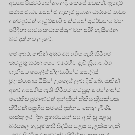
අවශ්‍ය පියවර ගන්නා ලදී. කෙසේ වෙතත්, ඇතැම්
සමාජ මාධ්‍ය මෙන් ම ඇතැම් ප්‍රධාන ධාරාවේ මාධ්‍ය
ද තවදුරටත් ගැටුම්කාරී තත්වයන් ප්‍රවර්ධනය වන
පරිදි හා සාමය කඩාකප්පල් වන පරිදි හැසිරෙන
බව දක්නට ලැබේ.
මේ අතර, ජාතීන් අතර අසමගිය ඇති කිරීමට
කටයුතු කරන අයට එරෙහිව දැඩි ක්‍රියාමාර්ග
ගැනීමට පොලිස් නිලධාරීන්ට පොලිස්
මූලස්ථානය විසින් උපදෙස් ලබා දී තිබේ. ජාතීන්
අතර අසමගිය ඇති කිරීමට කටයුතු කරන්නන්ට
එරෙහිව ප්‍රමාණවත් අන්දමින් නීතිය ක්‍රියාත්මක
කිරීමක් පසුගිය සමයේ දක්නට නොලැබිණි.
පාස්කු ඉරු දින ප්‍රහාරයෙන් පසු ඇති වූ පළමු
බරපතල ගැටුම්කාරී සිද්ධිය ලෙස සැලකිය හැකි
මෙම සිද්ධියට සම්බන්ධ පිරිස් එකෙකු නෑර