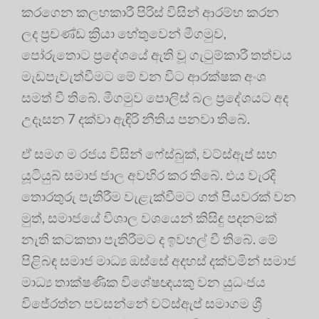
කරගෙන කලහකාරී පිරිස් විසින් ආරම්භ කරන
ලද ප්‍රචණ්ඩ ක්‍රියා හේතුවෙන් මීගමුව,
පෝරුතොට ප්‍රදේශයේ ඇති වූ ගැටුම්කාරී තත්වය
මැඩපැවැත්වීමට මේ වන විට ආරක්ෂක අංශ
සමත් වී තිබේ. මීගමුව පොලිස් බල ප්‍රදේශයට අද
උදෑසන 7 දක්වා ඇඳිරි නීතිය පනවා තිබේ.
ඒ සමග ම රජය විසින් ෆේස්බුක්, වට්ස්ඇප් සහ
යූටියුබ් සමාජ ජාල අවහිර කර තිබේ. එය වැරදි
තොරතුරු පැතිරීම වැළැක්වීමට ගත් පියවරක් වන
මුත්, සමාජයේ විශාල වශයෙන් කිසිදු පදනමක්
නැති කටකතා පැතිරීමට ද ඉවහල් වී තිබේ. මේ
පිළිබඳ සමාජ මාධ්‍ය ඔස්සේ අදහස් දක්වමින් සමාජ
මාධ්‍ය තාක්ෂණික විශේෂඥයකු වන යුධංජය
විජේරත්න පවසන්නේ වට්ස්ඇප් සමාගම ශ්‍රී