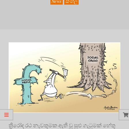
News
සිංහල
ත්‍රිරෝද රථ නැවතුමක ඇති වූ සුළු ගැටුමක් හේතු