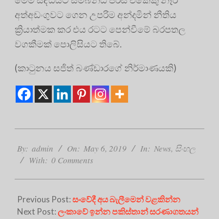
අත්අඩංගුවට ගෙන උපරිම අන්දමින් නීතිය
ක්‍රියාත්මක කර එය රටට පෙන්වීමේ බරපතල
වගකීමක් පොලිසියට තිබේ.
(කාටුනය සජිත් බණ්ඩාරගේ නිර්මාණයකි)
2019-
05-
By:
admin
On:
May 6, 2019
In:
News
,
සිංහල
06
With:
0 Comments
Previous Post:
සංවේදී අය බැලීමෙන් වළකින්න
Next Post:
ලංකාවේ ඉන්න පකිස්තාන් සරණාගතයන්