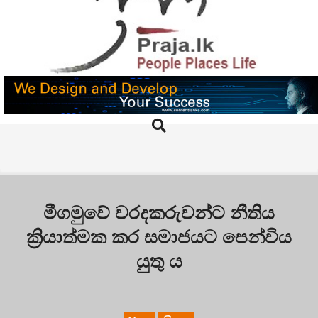
Skip
to
content
PRAJA.LK
Search
Primary
Navigation
Menu
මීගමුවේ වරදකරුවන්ට නීතිය
ක්‍රියාත්මක කර සමාජයට පෙන්විය
යුතු ය