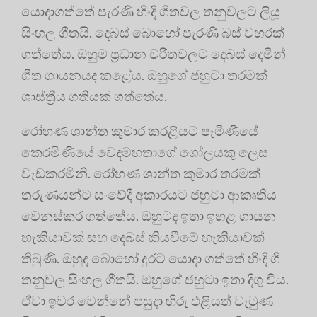
යොදාගත්තේ පැරණි හිංදි ගීතවල තනුවලට ලියූ
සිංහල ගීතයි. දෙබස් බොහෝ පැරණි බස් වහරක්
ගත්තේය. ඔහුම ප්‍රධාන චරිතවලට දෙබස් දෙමින්
ගීත ගායනයද කළේය. ඔහුගේ ජහුටා තරමක්
ශාස්ත්‍රීය ගතියක් ගත්තේය.
රෝහණ ශාන්ත කුමාර කරළියට පැමිණියේ
කෙරමිණියේ වෙදමහතාගේ ගෝලයකු ලෙස
වැඩකරමිනි. රෝහණ ශාන්ත කුමාර තරමක්
තරුණයන්ට සංවේදී අකාරයට ජහුටා ආකෘතිය
වෙනස්කර ගත්තේය. ඔහුටද ඉතා ඉහළ ගායන
හැකියාවක් සහ දෙබස් කියවීමේ හැකියාවක්
තිබුණි. ඔහුද බොහෝ දුරට යොදා ගත්තේ හිංදි ගී
තනුවල සිංහල ගීතයි. ඔහුගේ ජහුටා ඉතා දිගු විය.
ඒවා ඉවර වෙන්නේ පසුදා හිරු එළියත් වැටුණ