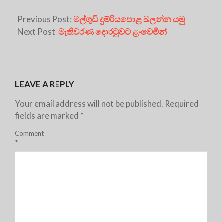
Previous Post:
මල්ගුඩි දුම්රියපොළ බලන්න යමු
Next Post:
මැතිවරණ දොරටුවට ළංවෙමින්
LEAVE A REPLY
Your email address will not be published.
Required
fields are marked
*
Comment
*