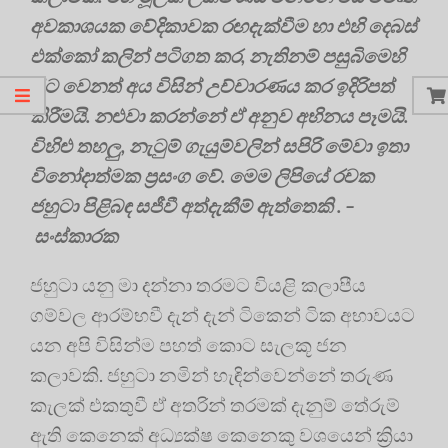
අවකාශයක වේදිකාවක රඟදැක්වීම හා එහි දෙබස්
එක්කෝ කලින් පටිගත කර, නැතිනම් පසුබිමෙහි
සිට වෙනත් අය විසින් උච්චාරණය කර ඉදිරිපත්
කිරීමයි. නළුවා කරන්නේ ඒ අනුව අභිනය පෑමයි.
විහිළු තහලු, නැටුම් ගැයුම්වලින් සපිරි මේවා ඉතා
විනෝදාත්මක ප්‍රසංග වේ. මෙම ලිපියේ රචක
ජහුටා පිළිබඳ සජීවී අත්දැකීම් ඇත්තෙකි . –
සංස්කාරක
ජහුටා යනු මා දන්නා තරමට වියළි කලාපීය
ගම්වල ආරම්භවී දැන් දැන් ටිකෙන් ටික අභාවයට
යන අපි විසින්ම පහත් කොට සැලකූ ජන
කලාවකි. ජහුටා නමින් හැඳින්වෙන්නේ තරුණ
කැලක් එකතුවී ඒ අතරින් තරමක් දැනුම් තේරුම්
ඇති කෙනෙක් අධ්‍යක්ෂ කෙනෙකු වශයෙන් ක්‍රියා