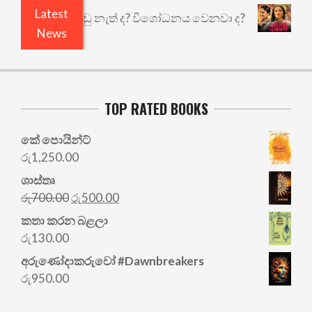
Latest
යි ඇතුළෙයි කුඩු නැත් ද? විශෝධනය වෙනවා ද?
අභිස
News
TOP RATED BOOKS
කේ පොයින්ට්
රු
1,250.00
ශාස්තෘ
Original
Current
රු
700.00
රු
500.00
price
price
කතා කරන බළලා
was:
is:
රු
130.00
රු700.00.
රු500.00.
අරු‍ණෝදාකරුවෝ #Dawnbreakers
රු
950.00