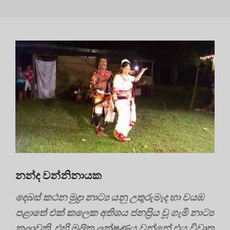
නන්ද වන්නිනායක
දෙබස් කථන මුද්‍රා නාට්‍ය යනු උතුරුමැද හා වයඹ
පළාතේ එක් කලෙක අතිශය ජනප්‍රිය වූ ගැමි නාට්‍ය
කලාවකි. එහි මූලික ලක්ෂණය වන්නේ එය විවෘත