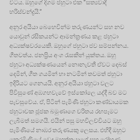
විටය. ඔහුගේ දිගම ජහුටා එක “සත්‍යවාදී
හරිස්චන්ද්‍රයි.”
අනුර අයියා බෙහෙවින්ම තරුණයන්ට සහ නව
යොවුන් රසිකයන්ට ආමන්ත්‍රණය කළ ජහුටා
අධ්‍යක්ෂවරයෙකි. ඔහුගේ ජහුටා ජව සම්පන්නය.
ගීතවත්ය. ජනප්‍රිය අංග රැසකින් යුක්තය. ඔහු
ජහුටා අධ්‍යක්ෂණයෙන් නොනැවතී ඒවට දෙබස්
දෙමින්, ගීත ගයමින් හා නටමින් තවමත් ජහුටා
ඉදිරියට ගෙනයයි. අනුර අයියා ජහුටා වලට
පිවිසුණේ අඹගහවැවේ ඉස්කෝලෙ යද්දී බව මට
පැවසුවේය. ඒ, පිටින් පැමිණි ජහුටා කණ්ඩායමක
ජහුටාවක ජූජක බමුණාගෙ චරිතය රඟපෑමට
ලැබීමත් සමගයි. එයින් පසු මහවිලච්චියට ඔහු
පැමිණියේ නාඹර තරුණයකු ලෙසය. එහිදී ඔහුට
කෙරමිණියේ වෙද මහත්තයාගේ සහ රෝහණ