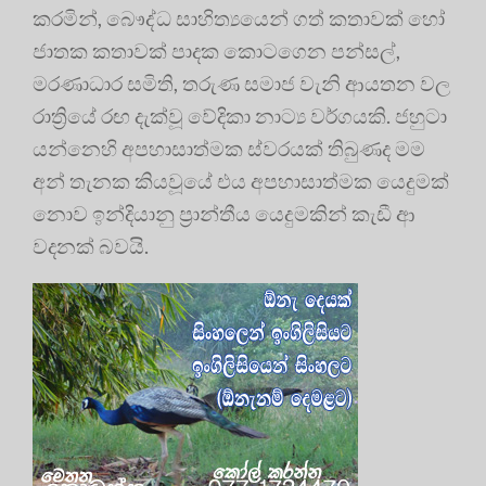
කරමින්, බෞද්ධ සාහිත්‍යයෙන් ගත් කතාවක් හෝ
ජාතක කතාවක් පාදක කොටගෙන පන්සල්,
මරණාධාර සමිති, තරුණ සමාජ වැනි ආයතන වල
රාත්‍රියේ රඟ දැක්වූ වේදිකා නාට්‍ය වර්ගයකි. ජහුටා
යන්නෙහි අපහාසාත්මක ස්වරයක් තිබුණද මම
අන් තැනක කියවූයේ එය අපහාසාත්මක යෙදුමක්
නොව ඉන්දියානු ප්‍රාන්තීය යෙදුමකින් කැඩී ආ
වදනක් බවයි.