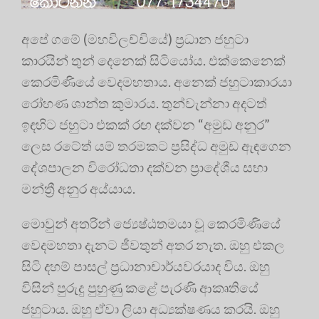
අපේ ගමේ (මහවිලච්චියේ) ප්‍රධාන ජහුටා
කාරයින් තුන් දෙනෙක් සිටියෝය. එක්කෙනෙක්
කෙරමිණියේ වෙදමහතාය. අනෙක් ජහුටාකාරයා
රෝහණ ශාන්ත කුමාරය. තුන්වැන්නා අදටත්
ඉඳහිට ජහුටා එකක් රඟ දක්වන “අමුඩ අනුර”
ලෙස රටේත් යම් තරමකට ප්‍රසිද්ධ අමුඩ ඇඳගෙන
දේශපාලන විරෝධතා දක්වන ප්‍රාදේශීය සභා
මන්ත්‍රී අනුර අය්යාය.
මොවුන් අතරින් ජ්‍යෙෂ්ඨතමයා වූ කෙරමිණියේ
වෙදමහතා දැනට ජීවතුන් අතර නැත. ඔහු එකල
සිටි දහම් පාසල් ප්‍රධානාචාර්යවරයාද විය. ඔහු
විසින් පුරුදු පුහුණු කළේ පැරණි ආකෘතියේ
ජහුටාය. ඔහු ඒවා ලියා අධ්‍යක්ෂණය කරයි. ඔහු