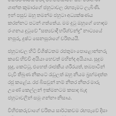
ශාන්ත කුමාරගේ ජහුටාවල රඟපෑමට ලැබිණි.
ඉන් පසුව ඔහු තමන්ම ජහුටා අධ්‍යක්ෂණය
කරන්නට පටන් ගත්තේය. මම දුටු ඔහුගේ හොඳම
රංගනය දුටුවේ “සත්‍යවාදී හරිශ්චන්ද්‍ර” නාට්‍යයේ
නපුරු, දුෂ්ට සෙනසුරාගේ චරිතයයි.
ජහුටාවල හිටි විශිෂ්ටතම රජතුමා පොළොන්නරු
කඩේ හිච්චි අයියා හෙවත් මහින්ද අයියාය. සුදුම
සුදු, කෙට්ටු, එහෙත් රාජකීය ශරීරයත්, තඹපාටින්
වැවී තිබුණ නිකටේ රැවුලත් ඔහු නියම බ්‍රහ්මදත්ත
රජු කළේය. රජ බිසවුන් නම් නිතර නිතර මාරු
උණේ කෙල්ලන් ඉක්මනටම කසාද බැඳ
ජහුටාවලින් සමු ගන්නා නිසාය.
විහිළුකරුවාගේ චරිතය සාර්ථකවම රඟපෑවේ දිසා