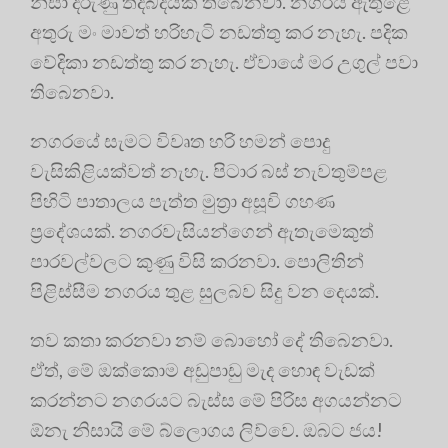
නිසා දරුණු තදබදයක් තිබෙනවා. නගරය ඇතුළේ
අතුරු මං මාවත් හරිහැටි නඩත්තු කර නැහැ. පදික
වේදිකා නඩත්තු කර නැහැ. ඒවායේ මර උගුල් පවා
තිබෙනවා.
නගරයේ සැමට විවෘත හරි හමන් පොදු
වැසිකිළියක්වත් නැහැ. පිටාර බස් නැවතුම්පළ
පිහිටි පාතාලය පැත්ත මුත්‍රා අසූචි ගහණ
ප්‍රදේශයක්. නගරවැසියන්ගෙන් ඇතැමෙකුත්
පාරවල්වලට කුණු විසි කරනවා. පොලිතින්
පිළිස්සීම නගරය තුළ සුලබව සිදු වන දෙයක්.
තව කතා කරනවා නම් බොහෝ දේ තිබෙනවා.
ඒත්, මේ ඔක්කොම අඩුපාඩු මැද හොඳ වැඩක්
කරන්නට නගරයට බැස්ස මේ පිරිස අගයන්නට
ඕනැ නිසායි මේ බ්ලොගය ලිව්වෙ. ඔබට ජය!