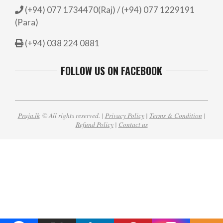
(+94) 077 1734470(Raj) / (+94) 077 1229191
(Para)
(+94) 038 224 0881
FOLLOW US ON FACEBOOK
Praja.lk
© All rights reserved. |
Privacy Policy
|
Terms & Condition
|
Refund Policy
|
Contact us