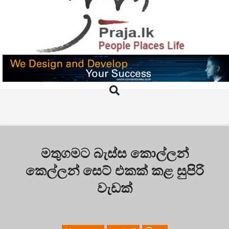
Skip
to
content
PRAJA.LK
Search
Primary
Navigation
Menu
මතුගමට බැස්ස කොල්ලන්
කෙල්ලන් සෙට් එකක් කළ සුපිරි
වැඩක්