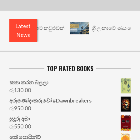
Latest
 යථාර්ථයකට කවුළුවක්
ශ්‍රී ලංකාවේ ණය ශ්‍රේණිගත ක
News
TOP RATED BOOKS
කතා කරන බළලා
රු
130.00
අරු‍ණෝදාකරුවෝ #Dawnbreakers
රු
950.00
සුදුරු අබා
රු
550.00
කේ පොයින්ට්