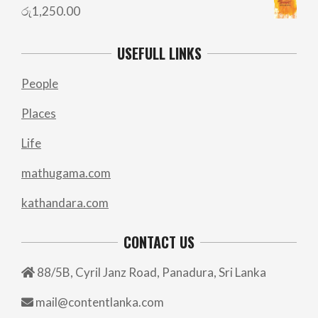
රු
1,250.00
USEFULL LINKS
People
Places
Life
mathugama.com
kathandara.com
CONTACT US
88/5B, Cyril Janz Road, Panadura, Sri Lanka
mail@contentlanka.com