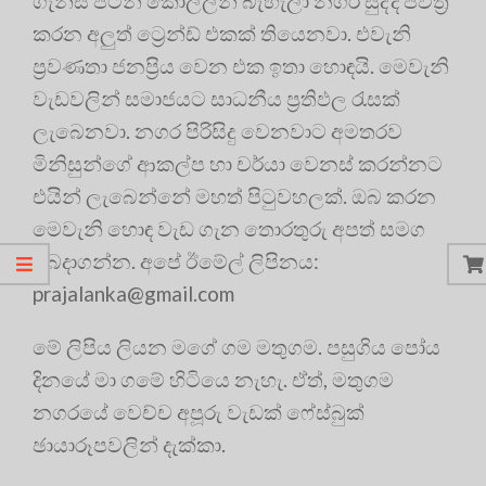
ගැන්සි පිටින් කොල්ලන් බැහැලා නගර සුද්ද පවිත්‍ර‍
කරන අලුත් ට්‍රෙන්ඩ් එකක් තියෙනවා. එවැනි
ප්‍ර‍වණතා ජනප්‍රිය වෙන එක ඉතා හොඳයි. මෙවැනි
වැඩවලින් සමාජයට සාධනීය ප්‍ර‍තිඵල රැසක්
ලැබෙනවා. නගර පිරිසිදු වෙනවාට අමතරව
මිනිසුන්ගේ ආකල්ප හා චර්යා වෙනස් කරන්නට
එයින් ලැබෙන්නේ මහත් පිටුවහලක්. ඔබ කරන
මෙවැනි හොඳ වැඩ ගැන තොරතුරු අපත් සමග
බෙදාගන්න. අපේ ඊමේල් ලිපිනය:
prajalanka@gmail.com
මේ ලිපිය ලියන මගේ ගම මතුගම. පසුගිය පෝය
දිනයේ මා ගමේ හිටියෙ නැහැ. ඒත්, මතුගම
නගරයේ වෙච්ච අපූරු වැඩක් ෆේස්බුක්
ඡායාරූපවලින් දැක්කා.