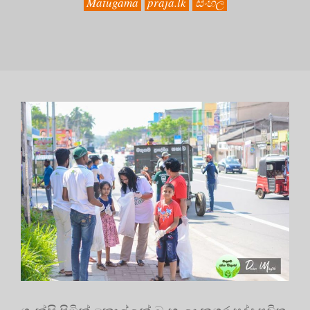
Matugama
praja.lk
සිංහල