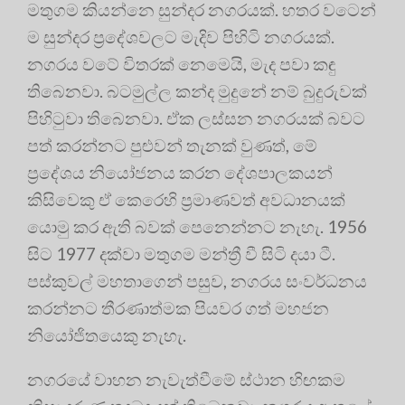
මතුගම කියන්නෙ සුන්දර නගරයක්. හතර වටෙන්
ම සුන්දර ප්‍රදේශවලට මැදිව පිහිටි නගරයක්.
නගරය වටේ විතරක් නෙමෙයි, මැද පවා කඳු
තිබෙනවා. බටමුල්ල කන්ද මුදුනේ නම් බුදුරුවක්
පිහිටුවා තිබෙනවා. ඒක ලස්සන නගරයක් බවට
පත් කරන්නට පුළුවන් තැනක් වුණත්, මේ
ප්‍රදේශය නියෝජනය කරන දේශපාලකයන්
කිසිවෙකු ඒ කෙරෙහි ප්‍ර‍මාණවත් අවධානයක්
යොමු කර ඇති බවක් පෙනෙන්නට නැහැ. 1956
සිට 1977 දක්වා මතුගම මන්ත්‍රී වී සිටි දයා ටී.
පස්කුවල් මහතාගෙන් පසුව, නගරය සංවර්ධනය
කරන්නට තීරණාත්මක පියවර ගත් මහජන
නියෝජිතයෙකු නැහැ.
නගරයේ වාහන නැවැත්වීමේ ස්ථාන හිඟකම