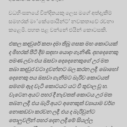
වධහිංසනයේ වින්දිතයකු ලෙස මගේ අත්දැකීම්
සමහරක් මා ‘කේපොයින්ට්’ නවකතාවේ රචනා
කළෙමි. පහත පළ වන්නේ එයින් කොටසකි.
එකල කඳවුරේ කපා දමා තිබූ ගසක මහ කොටයක්
ද මීහරක් පීටී දීම සඳහා යොදා ගැනිණි. දහදෙනෙකු
පමණ ලවා එය ඔසවා දෙදෙනෙකුගේ උර මත
තබා කඳවුර වටා දුවන්නට බල කරන ලදී. බොහෝ
දෙනෙකු පය ඔසවා ගැනීමට බැරිව කොටයත්
සමගම ඇද වැටී කොටයට යට වී තුවාල වූ හ.
වැටෙන අයට පහර දී නැවතත් කොටය උර මත
තබන ලදී. එය බැරි අයට අනෙකුත් ව්‍යායාම වර්ග
නොකඩවා කරවන ලදී. එය ද බැරිවුන්ට
පොලුවලින් පහර දෙන ලදී.මේ සියල්ල