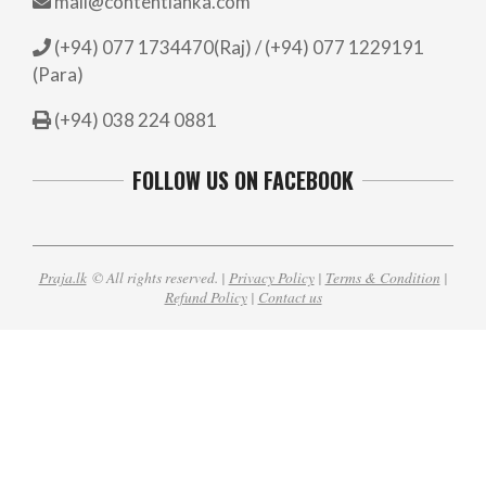
mail@contentlanka.com
(+94) 077 1734470(Raj) / (+94) 077 1229191
(Para)
(+94) 038 224 0881
FOLLOW US ON FACEBOOK
Praja.lk
© All rights reserved. |
Privacy Policy
|
Terms & Condition
|
Refund Policy
|
Contact us