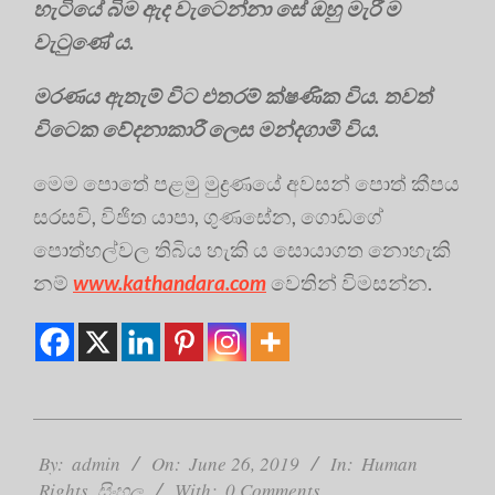
හැටියේ බිම ඇද වැටෙන්නා සේ ඔහු මැරී ම
වැටුණේ ය.
මරණය ඇතැම් විට එතරම් ක්ෂණික විය. තවත්
විටෙක වේදනාකාරී ලෙස මන්දගාමී විය.
මෙම පොතේ පළමු මුද්‍ර‍ණයේ අවසන් පොත් කීපය
සරසවි, විජිත යාපා, ගුණසේන, ගොඩගේ
පොත්හල්වල තිබිය හැකි ය සොයාගත නොහැකි
නම්
www.kathandara.com
වෙතින් විමසන්න.
2019-
06-
By:
admin
On:
June 26, 2019
In:
Human
26
Rights
,
සිංහල
With:
0 Comments