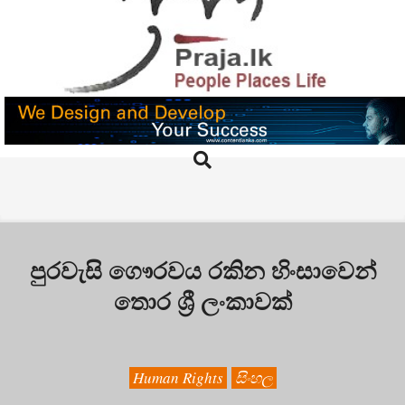
Skip
to
content
PRAJA.LK
Search
Primary
Navigation
Menu
පුරවැසි ගෞරවය රකින හිංසාවෙන්
තොර ශ්‍රී ලංකාවක්
Human Rights
සිංහල