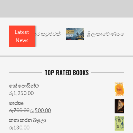
Latest
නත් යථාර්ථයකට කවුළුවක්
ශ්‍රී ලංකාවේ ණය ශ්‍රේණිග
News
TOP RATED BOOKS
කේ පොයින්ට්
රු
1,250.00
ශාස්තෘ
Original
Current
රු
700.00
රු
500.00
price
price
කතා කරන බළලා
was:
is:
රු
130.00
රු700.00.
රු500.00.