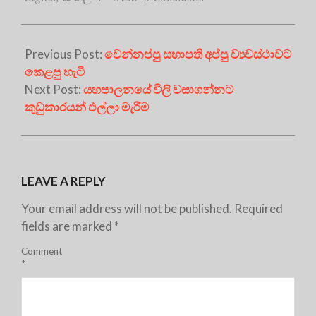
Previous Post:
වෙන්නප්පු සභාපති අප්පු ව්‍යවස්ථාවට
කෙළපු හැටි
Next Post:
යහපාලනයේ විලි වසාගන්නට
කුඩුකාරයන් එල්ලා මැරීම
LEAVE A REPLY
Your email address will not be published.
Required
fields are marked
*
Comment
*