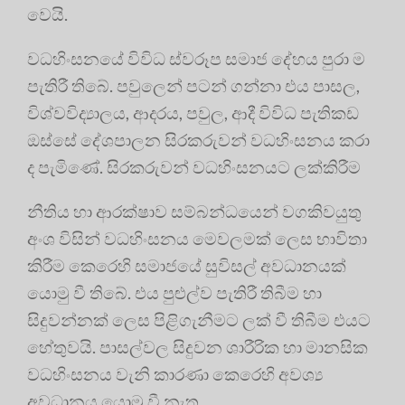
වෙයි.
වධහිංසනයේ විවිධ ස්වරූප සමාජ දේහය පුරා ම
පැතිරී තිබේ. පවුලෙන් පටන් ගන්නා එය පාසල,
විශ්වවිද්‍යාලය, ආදරය, පවුල, ආදී විවිධ පැතිකඩ
ඔස්සේ දේශපාලන සිරකරුවන් වධහිංසනය කරා
ද පැමිණේ. සිරකරුවන් වධහිංසනයට ලක්කිරීම
නීතිය හා ආරක්ෂාව සම්බන්ධයෙන් වගකිවයුතු
අංශ විසින් වධහිංසනය මෙවලමක් ලෙස භාවිතා
කිරීම කෙරෙහි සමාජයේ සුවිසල් අවධානයක්
යොමු වී තිබේ. එය පුළුල්ව පැතිරී තිබීම හා
සිදුවන්නක් ලෙස පිළිගැනීමට ලක් වී තිබීම එයට
හේතුවයි. පාසල්වල සිදුවන ශාරීරික හා මානසික
වධහිංසනය වැනි කාරණා කෙරෙහි අවශ්‍ය
අවධානය යොමු වී නැත.