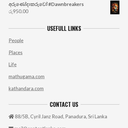
අරු‍ණෝදාකරුවෝ #Dawnbreakers
රු
950.00
USEFULL LINKS
People
Places
Life
mathugama.com
kathandara.com
CONTACT US
88/5B, Cyril Janz Road, Panadura, Sri Lanka