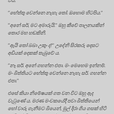
විය.
‘‘හේත්තු වෙන්නෙ නැහැ තෝ. ඔහොම හිටපිය.’’
‘‘අනේ සර්, මට අමාරුයි.’’ ඔහු කීවේ පාලනයකින්
තොර මහ හඬකිනි.
‘‘ඇයි තෝ බබා උකුං ද?’’ උදේනි සිරකරු දෙසට
අඩියක් දෙකක් තැබුවේ ය.
‘‘නෑ සර්. අනේ ගහන්න එපා. මං මෙහෙම ඉන්නම්.
මං බිත්තියට හේත්තු වෙන්නෙ නැහැ සර්. ගහන්න
එපා.’’
එසේ කියා නිමේෂයක් ගත වන විට ඔහු ඇද
වැටුණේ ය. මරණ මංචකයේදී පවා බිත්තියෙන්
හෝ වාරු ගැනීමට බියෙන්, මුල් දිරා ගිය ගසක් හිටි