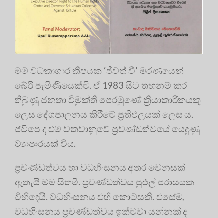
මම වධකාගාර කීපයක ‘ජීවත් වී’ මරණයෙන්
බේරී පැමිණියෙක්මි. ඒ 1983 සිට තහනම් කර
තිබුණු ජනතා විමුක්ති පෙරමුණේ ක්‍රියාකාරිකයකු
ලෙස දේශපාලනය කිරීමේ ප්‍ර‍තිඵලයක් ලෙස ය.
ජවිපෙ ද එම වකවානුවේ ප්‍ර‍චණ්ඩත්වයේ යෙදුණු
ව්‍යාපාරයක් විය.
ප්‍ර‍චණ්ඩත්වය හා වධහිංසනය අතර වෙනසක්
ඇතැයි මම සිතමි. ප්‍ර‍චණ්ඩත්වය පුළුල් පරාසයක
විහිදෙයි. වධහිංසනය එහි කොටසකි. එසේම,
වධහිංසනය ප්‍ර‍චණ්ඩත්වය ඉක්මවා යන්නක් ද