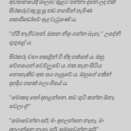
අවසානයේදී ශාලාව තුළට පන්නා දමන ලද එක්
සිරකරුවකු සූ සූ හඬ නගමින් පැමිණ
කොරිඩෝවේ ඇද වැටුණේ ය.
‘‘ඒයි නැගිටපන්. ඔතන නිදා ගන්න බැහැ ’’ උදේනි
ගුගුළේ ය.
සිරකරු වහා කෙළින් වී හිඳ ගත්තේ ය. ඔහු
වේගයෙන් වෙව්ලූවේ ය. එක තැන සිටිය
නොහැකිව අත පය ගැසුවේ ය. ඔහුගේ ගතින්
දහදිය ගඟක් ගලා ගියේ ය.
‘‘මොකද තෝ දඟළන්නෙ. තව ගුටි කන්න ඕනැ
වෙලා ද?’’
‘‘සමාවෙන්න සර්, මං දඟලන්නෙ නැහැ. මං
දඟලන්නෙ නැහැ සර්. සමාවෙන්න සර්.’’