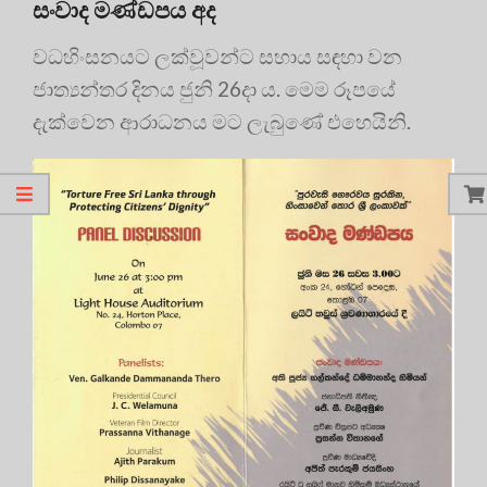
සංවාද මණ්ඩපය අද
වධහිංසනයට ලක්වූවන්ට සහාය සඳහා වන
ජාත්‍යන්තර දිනය ජුනි 26දා ය. මෙම රූපයේ
දැක්වෙන ආරාධනය මට ලැබුණේ එහෙයිනි.