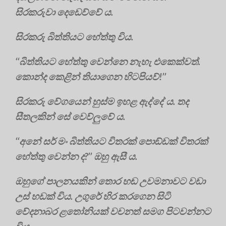
සිරකරුවා දෙඩෙව්වේ ය.
සිරකරු බිත්තියට හේත්තු විය.
‘‘බිත්තියට හේත්තු වෙන්නෙ නැහැ එකෙක්වත්.
කොන්ද කෙළින් තියාගෙන හිටපියව්!’’
සිරකරු වේගයෙන් හුස්ම ඉහළ ඇද්දේ ය. තද
සීතලකින් සේ වෙව්ලුවේ ය.
‘‘අනේ සර් මං බිත්තියට විතරක් පොඞ්ඩක් විතරක්
හේත්තු වෙන්න ද?’’ ඔහු ඇසී ය.
ඔහුගේ පාලනයකින් තොර හඬ උවමනාවට වඩා
උස් හඩක් විය. උගුරේ හිර කරගෙන සිටි
වේදනාබර ළතෝනියක් වචනත් සමග පිටවන්නට