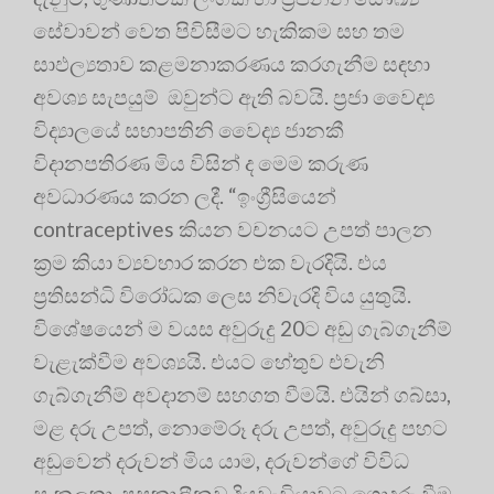
සේවාවන් වෙත පිවිසීමට හැකිකම සහ තම
සාඵල්‍යතාව කළමනාකරණය කරගැනීම සඳහා
අවශ්‍ය සැපයුම් ඔවුන්ට ඇති බවයි. ප්‍ර‍ජා වෛද්‍ය
විද්‍යාලයේ සභාපතිනි වෛද්‍ය ජානකී
විදානපතිරණ මිය විසින් ද මෙම කරුණ
අවධාරණය කරන ලදී. “ඉංග්‍රීසියෙන්
contraceptives කියන වචනයට උපත් පාලන
ක්‍රම කියා ව්‍යවහාර කරන එක වැරදියි. එය
ප්‍රතිසන්ධි විරෝධක ලෙස නිවැරදි විය යුතුයි.
විශේෂයෙන් ම වයස අවුරුදු 20ට අඩු ගැබ්ගැනීම්
වැළැක්වීම අවශ්‍යයි. එයට හේතුව එවැනි
ගැබ්ගැනීම් අවදානම් සහගත වීමයි. එයින් ගබ්සා,
මළ දරු උපත්, නොමේරූ දරු උපත්, අවුරුදු පහට
අඩුවෙන් දරුවන් මිය යාම, දරුවන්ගේ විවිධ
සංකුලතා, පසුකාලීනව දියවැඩියාවට ගොදුරු වීම