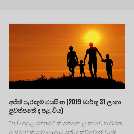
අජිත් පැරකුම් ජයසිංහ (2019 මාර්තු 31 ලංකා
පුවත්පතේ ද පළ විය)
“පුංචි පවුල රත්තරං” කියන්නෙ ලංකාවෙ සාර්ථක
ම සමාජ ක්‍රියාමාලා පාඨයක් ය කිව්වොත් වැරදි