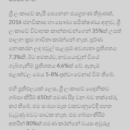
ශ්‍රී ලංකාවේ කැපී පෙනෙන ජයග්‍ර‍හණ තිබුණත්,
2016 ජනවිකාස හා සෞඛ්‍ය සමීක්ෂණය අනුව, ශ්‍රී
ලංකාවේ විවාහක කාන්තාවන්ගෙන් 35%ක් උපත්
පාලන ක්‍ර‍ම භාවිතා කරන්නේ නැත. පූර්ණ
නොකරන ලද පවුල් සැලසුම් අවශ්‍යතා ප්‍ර‍තිශතය
7.3%කි. ඊට අමතරව, නවයොවුන් වියේ
ගැබ්ගැනීම් ප්‍ර‍තිශතය 4.6%ක් වේ. ඇතැම්
පළාත්වල මෙය 5-8% දක්වා වෙනස් වීම් තිබේ.
එහි ප්‍ර‍තිඵලයක් ලෙස, ශ්‍රී ලංකාවේ දෛනිකව
ගබ්සා කිරීම් 650ක් පමණ සිදු වන බව තක්සේරු
කර තිබේ. එම සංඛ්‍යා මෑත වකවානුවේදී පහත
වැටුණු බවට සාධක නැත. එම ගබ්සා කිරීම්
අතරින් 80%ක් පමණ කරන්නේ වයස අවුරුදු