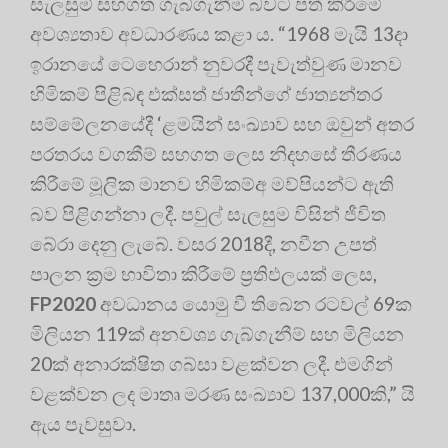
සැලසුම් සහගත ගැබ්ගැනීම් බවට පත් කිරීමේ
අවශ්‍යතාව අවධාරණය කළා ය. “1968 මැයි 13දා
ඉරානයේ ටෙහෙරාන් නුවරදී පැවැත්වුණ මානව
හිමිකම් පිළිබඳ එක්සත් ජාතීන්ගේ ජාත්‍යන්තර
සම්මේලනයේදී ‘ළමයින් සංඛ්‍යාව සහ ඔවුන් අතර
පරතරය වගකීම් සහගත ලෙස නිදහසේ තීරණය
කිරීමේ මූලික මානව හිමිකම්අ මව්පියන්ට ඇති
බව පිළිගන්නා ලදී. පවුල් සැලසුම විසින් ජීවිත
බේරා දෙනු ලැබේ. වසර 2018දී, නවීන උපත්
පාලන ක්‍ර‍ම භාවිතා කිරීමේ ප්‍ර‍තිඵලයක් ලෙස,
FP2020
අවධානය යොමු වී තිබෙන රටවල් 69ක
මිලියන 119ක් අනවශ්‍ය ගැබ්ගැනීම් සහ මිලියන
20ක් අනාරක්ෂිත ගබ්සා වළක්වන ලදී. එමගින්
වළක්වන ලද මාතෘ මරණ සංඛ්‍යාව 137,000කි,” යි
ඇය පැවසුවා.