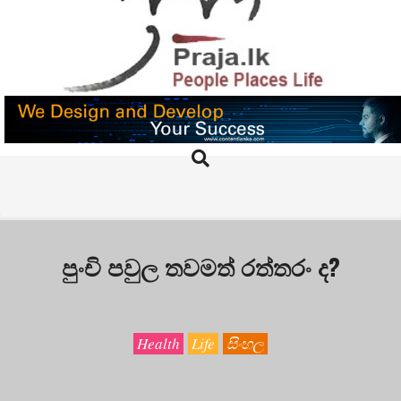
Skip
to
content
PRAJA.LK
Search
Primary
Navigation
Menu
පුංචි පවුල තවමත් රත්තරං ද?
Health
Life
සිංහල