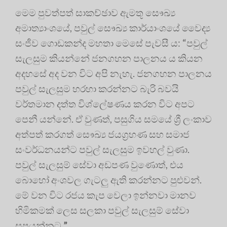
මෙම පුවත්පත් සාකච්ඡාව ඇමතූ සෞඛ්‍ය
අමාත්‍යාංශයේ, පවුල් සෞඛ්‍ය කාර්යාංශයේ වෛද්‍ය
සංජීව ගොඩකන්ද මහතා මෙසේ පැවසී ය: “පවුල්
සැලසුම කියන්නේ ජනගහන පාලනය ය කියන
අදහසේ අද වන විට අපි නැහැ. ජනගහන පාලනය
පවුල් සැලසුම හරහා කරන්නට බැරි බවයි
වර්තමාන දත්ත විශ්ලේෂණය කරන විට අපට
පෙනී යන්නේ. ඒ වුණත්, පසුගිය සමයේ ශ්‍රී ලංකාව
අත්පත් කරගත් සෞඛ්‍ය ජයග්‍රහණ සහ සමාජ
සංවර්ධනයන්ට පවුල් සැලසුම ඉවහල් වුණා.
පවුල් සැලසුම් සේවා අඩපණ වුණොත්, එය
බොහෝ අංශවල ගැටලු ඇති කරන්නට පුළුවන්.
මේ වන විට රජය කැප වෙලා ඉන්නවා මානව
හිමිකමක් ලෙස සලකා පවුල් සැලසුම් සේවා
සපයන්නට.
”