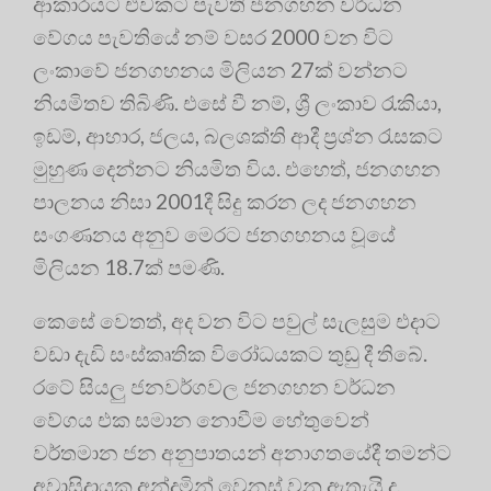
ආකාරයට එවකට පැවති ජනගහන වර්ධන
වේගය පැවතියේ නම් වසර 2000 වන විට
ලංකාවේ ජනගහනය මිලියන 27ක් වන්නට
නියමිතව තිබිණි. එසේ වී නම්, ශ්‍රී ලංකාව රැකියා,
ඉඩම්, ආහාර, ජලය, බලශක්ති ආදී ප්‍ර‍ශ්න රැසකට
මුහුණ දෙන්නට නියමිත විය. එහෙත්, ජනගහන
පාලනය නිසා 2001දී සිදු කරන ලද ජනගහන
සංගණනය අනුව මෙරට ජනගහනය වූයේ
මිලියන 18.7ක් පමණි.
කෙසේ වෙතත්, අද වන විට පවුල් සැලසුම එදාට
වඩා දැඩි සංස්කෘතික විරෝධයකට තුඩු දී තිබේ.
රටේ සියලු ජනවර්ගවල ජනගහන වර්ධන
වේගය එක සමාන නොවීම හේතුවෙන්
වර්තමාන ජන අනුපාතයන් අනාගතයේදී තමන්ට
අවාසිදායක අන්දමින් වෙනස් වනු ඇතැයි ද,