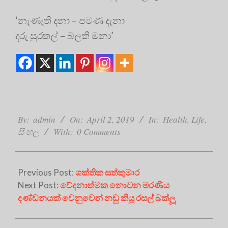
‘නැණැති දනා – පමණ දැනා
දරු සුරතල් – බලති මනා’
2019-
04-
By:
admin
On:
April 2, 2019
In:
Health
,
Life
,
02
සිංහල
With:
0 Comments
Previous Post:
ශක්තික සත්කුමාර
Next Post:
වේදනාත්මක නොවන මරණීය
දණ්ඩනයක් වෙනුවෙන් නඩු කියූ රසල් බක්ලූ