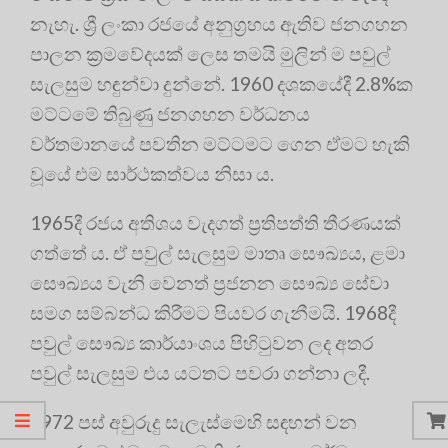
නැහැ. ශ්‍රී ලංකා රජයේ අනුග්‍ර‍හය ඇතිව ජනගහන
පාලන ක්‍ර‍මවේදයක් ලෙස තමයි මුලින් ම පවුල්
සැලසුම හඳුන්වා දුන්නේ. 1960 දශකයේදී 2.8%ක
මට්ටමේ තිබුණු ජනගහන වර්ධනය
වර්තමානයේ පවතින මට්ටමට ගෙන ඒමට හැකි
වූයේ එම සාර්ථකත්වය නිසා ය.
1965දී රජය අතිශය වැදගත් ප්‍ර‍තිපත්ති තීරණයක්
ගත්තේ ය. ඒ පවුල් සැලසුම මාතෘ සෞඛ්‍යය, ළමා
සෞඛ්‍යය වැනි වෙනත් ප්‍ර‍ජනන සෞඛ්‍ය සේවා
සමග සම්බන්ධ කිරීමට පියවර ගැනීමයි. 1968දී
පවුල් සෞඛ්‍ය කාර්යාංශය පිහිටුවන ලද අතර
පවුල් සැලසුම එය යටතට පවරා ගන්නා ලදී.
1972 පස් අවුරුදු සැලැස්මෙහි සඳහන් වන