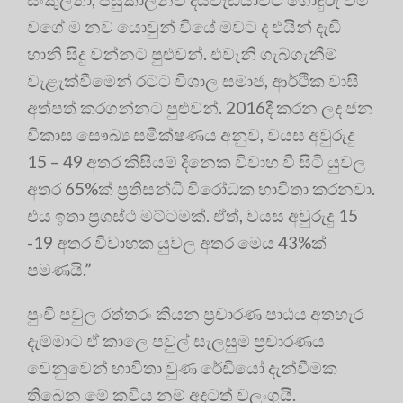
වගේ ම නව යොවුන් වියේ මවට ද එයින් දැඩි
හානි සිදු වන්නට පුළුවන්. එවැනි ගැබ්ගැනීම්
වැළැක්වීමෙන් රටට විශාල සමාජ, ආර්ථික වාසි
අත්පත් කරගන්නට පුළුවන්. 2016දී කරන ලද ජන
විකාස සෞඛ්‍ය සමීක්ෂණය අනුව, වයස අවුරුදු
15 – 49 අතර කිසියම් දිනෙක විවාහ වී සිටි යුවල
අතර 65%ක් ප්‍රතිසන්ධි විරෝධක භාවිතා කරනවා.
එය ඉතා ප්‍රශස්ථ මට්ටමක්. ඒත්, වයස අවුරුදු 15
-19 අතර විවාහක යුවල අතර මෙය 43%ක්
පමණයි.”
පුංචි පවුල රත්තරං කියන ප්‍රචාරණ පාඨය අතහැර
දැම්මාට ඒ කාලෙ පවුල් සැලසුම ප්‍රචාරණය
වෙනුවෙන් භාවිතා වුණ රේඩියෝ දැන්වීමක
තිබෙන මේ කවිය නම් අදටත් වලංගුයි.