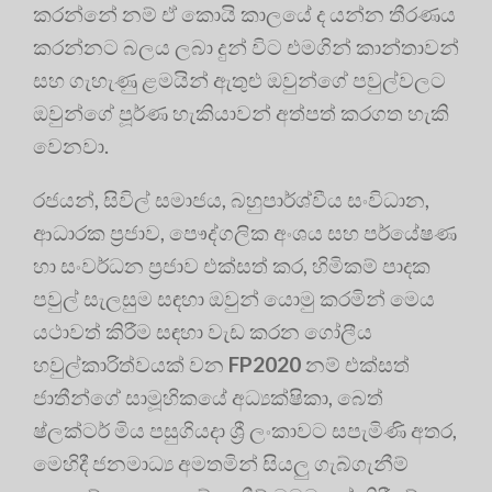
කරන්නේ නම් ඒ කොයි කාලයේ ද යන්න තීරණය
කරන්නට බලය ලබා දුන් විට එමගින් කාන්තාවන්
සහ ගැහැණු ළමයින් ඇතුළු ඔවුන්ගේ පවුල්වලට
ඔවුන්ගේ පූර්ණ හැකියාවන් අත්පත් කරගත හැකි
වෙනවා.
රජයන්, සිවිල් සමාජය, බහුපාර්ශ්වීය සංවිධාන,
ආධාරක ප්‍ර‍ජාව, පෞද්ගලික අංශය සහ පර්යේෂණ
හා සංවර්ධන ප්‍රජාව එක්සත් කර, හිමිකම් පාදක
පවුල් සැලසුම සඳහා ඔවුන් යොමු කරමින් මෙය
යථාවත් කිරීම සඳහා වැඩ කරන ගෝලීය
හවුල්කාරිත්වයක් වන
FP2020
නම් එක්සත්
ජාතීන්ගේ සාමූහිකයේ අධ්‍යක්ෂිකා, බෙත්
ෂ්ලක්ටර් මිය පසුගියදා ශ්‍රී ලංකාවට සපැමිණි අතර,
මෙහිදී ජනමාධ්‍ය අමතමින් සියලු ගැබ්ගැනීම්