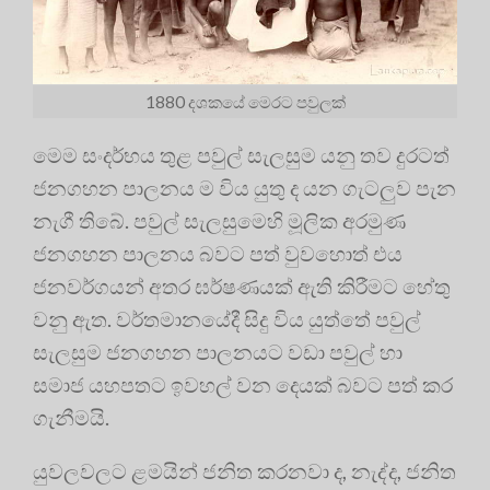
1880 දශකයේ මෙරට පවුලක්
මෙම සංදර්භය තුළ පවුල් සැලසුම යනු තව දුරටත්
ජනගහන පාලනය ම විය යුතු ද යන ගැටලුව පැන
නැගී තිබේ. පවුල් සැලසුමෙහි මූලික අරමුණ
ජනගහන පාලනය බවට පත් වුවහොත් එය
ජනවර්ගයන් අතර ඝර්ෂණයක් ඇති කිරීමට හේතු
වනු ඇත. වර්තමානයේදී සිදු විය යුත්තේ පවුල්
සැලසුම ජනගහන පාලනයට වඩා පවුල් හා
සමාජ යහපතට ඉවහල් වන දෙයක් බවට පත් කර
ගැනීමයි.
යුවලවලට ළමයින් ජනිත කරනවා ද, නැද්ද, ජනිත