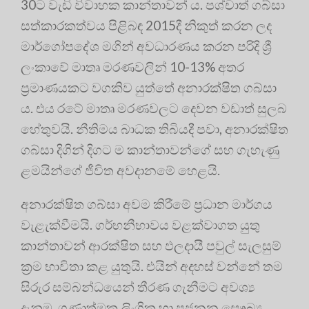
30ට වැඩි විවාහක කාන්තාවන් ය. පශ්චාත් ගබ්සා
සත්කාරකත්වය පිළිබඳ 2015දී නිකුත් කරන ලද
මාර්ගෝපදේශ මගින් අවධාරණය කරන පරිදි ශ්‍රී
ලංකාවේ මාතෘ මරණවලින් 10-13% අතර
ප්‍ර‍මාණයකට වගකිව යුත්තේ අනාරක්ෂිත ගබ්සා
ය. එය රටේ මාතෘ මරණවලට දෙවන වඩාත් සුලබ
හේතුවයි. නීතිමය බාධක තිබියදී පවා, අනාරක්ෂිත
ගබ්සා දිගින් දිගට ම කාන්තාවන්ගේ සහ ගැහැණු
ළමයින්ගේ ජීවිත අවදානමේ හෙළයි.
අනාරක්ෂිත ගබ්සා අවම කිරීමේ ප්‍ර‍ධාන මාර්ගය
වැළැක්වීමයි. ගර්භනීභාවය වළක්වාගත යුතු
කාන්තාවන් ආරක්ෂිත සහ ඵලදායී පවුල් සැලසුම්
ක්‍ර‍ම භාවිතා කළ යුතුයි. එයින් අදහස් වන්නේ තම
සිරුර සම්බන්ධයෙන් තීරණ ගැනීමට අවශ්‍ය
දැනුම, ගුණාත්මක ලිංගික හා ප්‍ර‍ජනන සෞඛ්‍ය