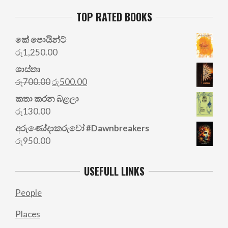
TOP RATED BOOKS
කේ පොයින්ට්
රු
1,250.00
ශාස්තෘ
Original
Current
රු
700.00
රු
500.00
price
price
කතා කරන බළලා
was:
is:
රු
130.00
රු700.00.
රු500.00.
අරු‍ණෝදාකරුවෝ #Dawnbreakers
රු
950.00
USEFULL LINKS
People
Places