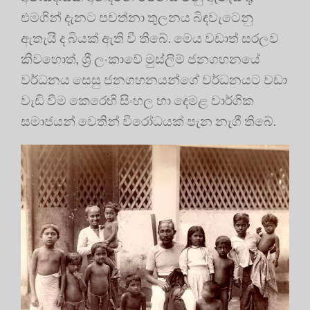
එමගින් දැනට පවත්නා තුලනය බිඳවැටෙනු
ඇතැයි ද බියක් ඇති වී තිබේ. මෙය වඩාත් සරලව
කිවහොත්, ශ්‍රී ලංකාවේ මුස්ලිම් ජනගහනයේ
වර්ධනය සෙසු ජනගහනයන්ගේ වර්ධනයට වඩා
වැඩි වීම කෙරෙහි සිංහල හා දෙමළ වාර්ගික
සමාජයන් වෙතින් විරෝධයක් පැන නැගී තිබේ.