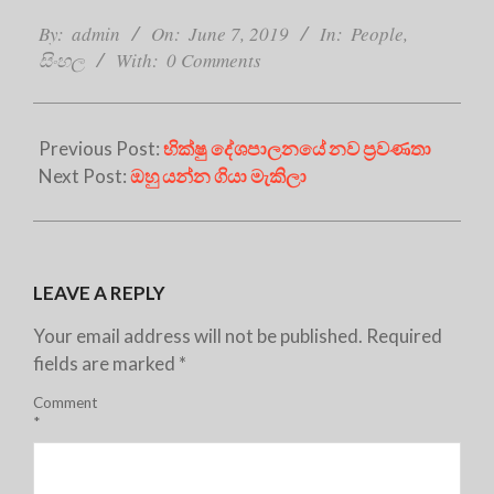
2019-
06-
By:
admin
On:
June 7, 2019
In:
People
,
07
සිංහල
With:
0 Comments
Previous Post:
භික්ෂු දේශපාලනයේ නව ප්‍රවණතා
Next Post:
ඔහු යන්න ගියා මැකිලා
LEAVE A REPLY
Your email address will not be published.
Required
fields are marked
*
Comment
*