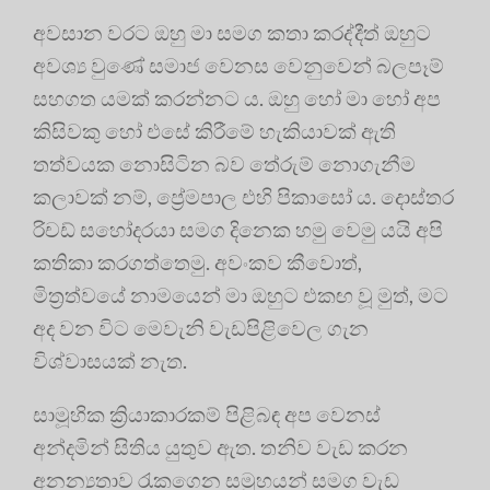
අවසාන වරට ඔහු මා සමග කතා කරද්දීත් ඔහුට
අවශ්‍ය වුණේ සමාජ වෙනස වෙනුවෙන් බලපෑම්
සහගත යමක් කරන්නට ය. ඔහු හෝ මා හෝ අප
කිසිවකු හෝ එසේ කිරීමේ හැකියාවක් ඇති
තත්වයක නොසිටින බව තේරුම් නොගැනීම
කලාවක් නම්, ප්‍රේමපාල එහි පිකාසෝ ය. දොස්තර
රිචඩ් සහෝදරයා සමග දිනෙක හමු වෙමු යයි අපි
කතිකා කරගත්තෙමු. අවංකව කීවොත්,
මිත්‍රත්වයේ නාමයෙන් මා ඔහුට එකඟ වූ මුත්, මට
අද වන විට මෙවැනි වැඩපිළිවෙල ගැන
විශ්වාසයක් නැත.
සාමූහික ක්‍රියාකාරකම් පිළිබඳ අප වෙනස්
අන්දමින් සිතිය යුතුව ඇත. තනිව වැඩ කරන
අනන්‍යතාව රැකගෙන සමූහයන් සමග වැඩ