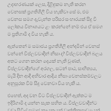
උදාහරණයක් ලෙස, දිළිඳුකම නැති කරන
වෙනසක් ප්‍රගතිශීලී විය හැකිවා සේ ම, එම
වෙනස සමග දැවැන්ත පරිසර සංහාරයක් සිදු වී
ලෝකය විනාශයට ළං කරන්නේ නම් එය ඒ සමග
ම ප්‍රතිගාමී ද විය හැකි ය.
ඇත්තෙන් ම සමාජය ප්‍රගතිශීලී අන්දමින් වෙනස්
වන්නේ විප්ලවවාදීන් නිසා ද? විප්ලවවාදීන් බලය
අතට ගෙන කරන දෙයක් නැති වුණත්,
විප්ලවවාදීන්ගේ අරගල, සටන් පාඨ, සාහිත්‍යය,
මැයි දින ආදී අභිචාර ආදිය නිසා වෙනස්කම්වලට
අනුපූරක වීම් සිදු වෙනවා විය හැකි ය.
එහෙත්, අද වන විට විප්ලවවාදීන් ඇත්තට ම
ඉදිරිගාමී ද යන්න සැක සහිත ය. විප්ලවවාදීන්ට
වඩා සිවිල් සමාජ නායකයන් වෘත්තිකභාවයෙන්,