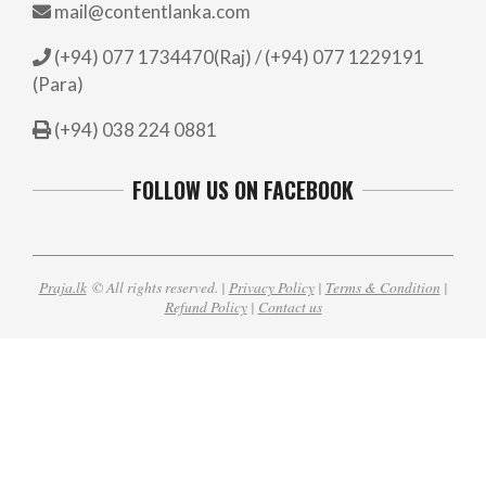
mail@contentlanka.com
(+94) 077 1734470(Raj) / (+94) 077 1229191
(Para)
(+94) 038 224 0881
FOLLOW US ON FACEBOOK
Praja.lk
© All rights reserved. |
Privacy Policy
|
Terms & Condition
|
Refund Policy
|
Contact us