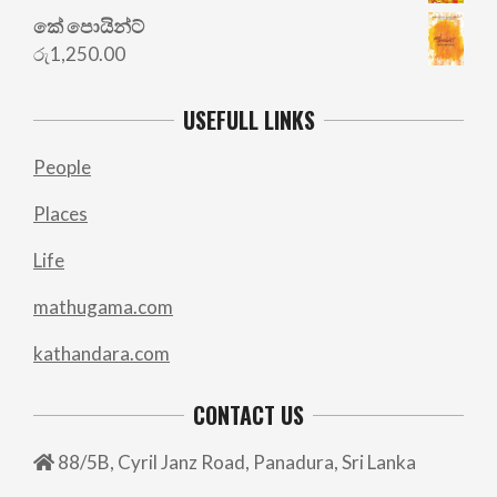
කේ පොයින්ට්
රු
1,250.00
USEFULL LINKS
People
Places
Life
mathugama.com
kathandara.com
CONTACT US
88/5B, Cyril Janz Road, Panadura, Sri Lanka