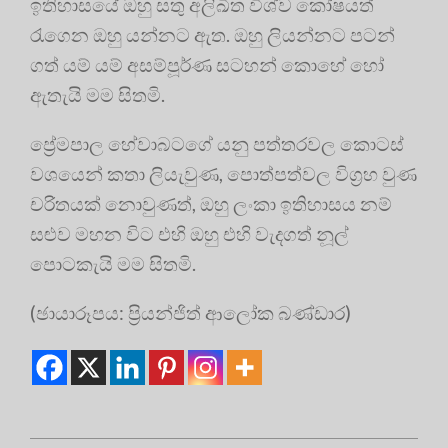
ඉතිහාසයේ ඔහු සතු අලිඛිත විශ්ව කෝෂයත්
රැගෙන ඔහු යන්නට ඇත. ඔහු ලියන්නට පටන්
ගත් යම් යම් අසම්පූර්ණ සටහන් කොහේ හෝ
ඇතැයි මම සිතමි.
ප්‍රේමපාල හේවාබටගේ යනු පත්තරවල කොටස්
වශයෙන් කතා ලියැවුණ, පොත්පත්වල විග්‍රහ වුණ
චරිතයක් නොවුණත්, ඔහු ලංකා ඉතිහාසය නම්
සළුව මහන විට එහි ඔහු එහි වැදගත් නූල්
පොටකැයි මම සිතමි.
(ඡායාරූපය: ප්‍රියන්ජිත් ආලෝක බණ්ඩාර)