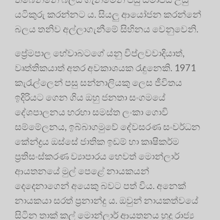
යටිකුරු කරන්නට ය. සියලු ආයෝජන කරන්නේ
බලය තනිව අල්ලාගැනීමේ සිහිනය වෙනුවෙනි.
ප්‍රේමපාල හේවාබටගේ යනු විප්ලවවාදියාත්,
වෘත්තිකයාත් අතර අවකාශයක රැඳුනෙකි. 1971
කැරැල්ලෙන් පසු සන්නාලියකු ලෙස ජීවිතය
ඉදිරියට ගෙන ගිය ඔහු ජනතා සංගමයේ
දේශපාලනය හරහා සමස්ත ලංකා ගොවි
සම්මේලනය, ඉබ්බාගමුවේ දේවසරණ සංවර්ධන
කේන්ද්‍රය ඔස්සේ ජාතික ඉඩම් හා කෘෂිකර්ම
ප්‍රතිසංස්කරණ ව්‍යාපාරය හෙවත් මොන්ලාර්
ආයතනයේ මුල් පෙළේ නායකයන්
දෙදෙනාගෙන් අයෙකු බවට පත් විය. අනෙක්
නායකයා සරත් ප්‍රනාන්දු ය. ඔවුන් නායකත්වයේ
සිටින තාක් කල් මොන්ලාර් ආයතනය හුදු රාජ්‍ය