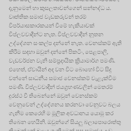
දැනුමෙන් හා කුසලතාවන්ගෙන් සන්නද්ධ ය.
වෘත්තික සමාජ වැඩකරුවන් තරම්
විපර්යාසකාරකයන් වීමේ හැකියාවක්
විප්ලවවාදීන්ට නැත. විප්ලවවාදීන් නූතන
උද්දේශන සංකල්ප දන්නේ නැත. වෙනස්කම් ඇති
කිරීම සඳහා ඔවුන් දන්නේ පිකටිං, පෙළපාලි,
වැඩවර්ජන වැනි සම්ප්‍රදායික ක්‍රියාමාර්ග පමණි.
එහෙත්, ඒවායින් අද වන විට බොහෝ විට සිදු
වන්නේ සාධනීය සමාජ වෙනස්කම් වැළැක්වීම
පමණි. විප්ලවවාදීන් ජයග්‍රහණවලින් මෙතරම්
දුරස්ථ වී තිබෙන්නේ ඔවුන් වෙනස්කම්
වෙනුවෙන් උද්දේශනය කරනවා වෙනුවට බලය
ගැනීම කෙරෙහි ම මූලික අවධානය යොමු කර
තිබෙන හෙයිනි. ඔවුන්ගේ සියලු බලාපොරොත්තු
තිබෙන්නේ බලය ගැනීමෙන් පසු සමාජය උඩු