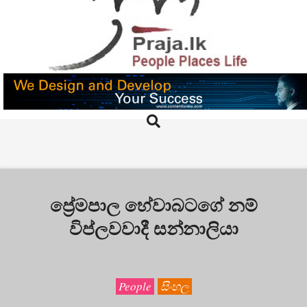
Skip
to
content
PRAJA.LK
Search
Primary
Navigation
Menu
ප්‍රේමපාල හේවාබටගේ නම්
විප්ලවවාදී සන්නාලියා
People
සිංහල