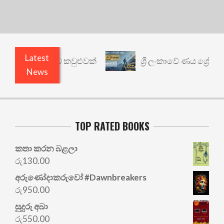
Latest
 යථාර්ථයකට කවුළුවක්
ශ්‍රී ලංකාවේ ණය ශ්‍රේණිගත ක
News
TOP RATED BOOKS
කතා කරන බළලා
රු
130.00
අරු‍ණෝදාකරුවෝ #Dawnbreakers
රු
950.00
සුදුරු අබා
රු
550.00