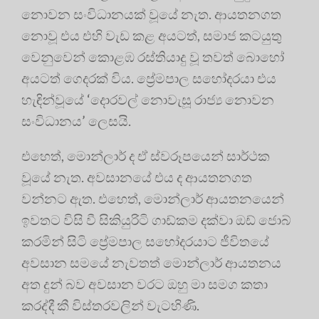
නොවන සංවිධානයක් වූයේ නැත. ආයතනගත
නොවූ එය එහි වැඩ කළ අයටත්, සමාජ කටයුතු
වෙනුවෙන් කොළඹ රස්තියාදු වූ තවත් බොහෝ
අයටත් ගෙදරක් විය. ප්‍රේමපාල සහෝදරයා එය
හැඳින්වූයේ ‘දොරවල් නොවැසූ රාජ්‍ය නොවන
සංවිධානය’ ලෙසයි.
එහෙත්, මොන්ලාර් ද ඒ ස්වරූපයෙන් සාර්ථක
වූයේ නැත. අවසානයේ එය ද ආයතනගත
වන්නට ඇත. එහෙත්, මොන්ලාර් ආයතනයෙන්
ඉවතට විසි වී සිකියුරිටි ගාඩ්කම දක්වා ඔඩ් ජොබ්
කරමින් සිටි ප්‍රේමපාල සහෝදරයාට ජීවිතයේ
අවසාන සමයේ නැවතත් මොන්ලාර් ආයතනය
අත දුන් බව අවසාන වරට ඔහු මා සමග කතා
කරද්දී කී විස්තරවලින් වැටහිණි.