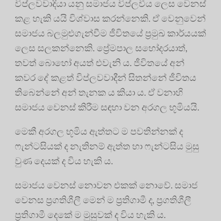
විප්ලවවාදියා යනු සමාජය විප්ලවීය ලෙස වෙනස්
කළ හැකි යයි විශ්වාස කරන්නෙකි. ඒ වෙනුවෙන්
සමාජය බලමුළුගැන්වීම ජීවිතයේ ප්‍රමුඛ කාර්යයක්
ලෙස සලකන්නෙකි. ප්‍රේමපාල සහෝදරයාත්,
තවත් බොහෝ අයත් එවැනි ය. ජීවිතයේ අන්
කවර දේ කළත් විප්ලවවාදීන් සිතන්නේ ජීවිතය
තිබෙන්නේ අන් තැනක ය කියා ය. ඒ වනාහි
සමාජය වෙනස් කිරීම සඳහා වන අරගල භූමියයි.
මෙකී අරගල භූමිය ඇත්තට ම පවතින්නක් ද
ෆැන්ටසියක් ද නැතිනම් ඇත්ත හා ෆැන්ටසිය මුසු
වුණ දෙයක් ද විය හැකි ය.
සමාජය වෙනස් නොවන එකක් නොවේ. සමාජ
වෙනස ප්‍රගතිශීලී මෙන් ම ප්‍රතිගාමී ද, ප්‍රගතිශීලී
ප්‍රතිගාමී දෙකේ ම මුසුවක් ද විය හැකි ය.