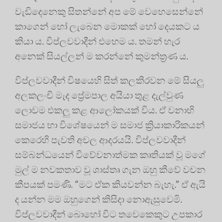
වැඩිදෙනෙකු සිතන්නේ අප මේ වෙහෙසෙන්නේ
කාගෙන් හෝ ලැබෙන මොකක් හෝ දෙයකට ය
කියා ය. විප්ලවවාදීන් එහෙම ය. තමන් හැර
අනෙක් සියල්ලන් ම කරන්නේ කුමන්ත්‍රණ ය.
විප්ලවවාදීන් විෂයෙහි සිත් කලකිරවන මේ සියලු
අලකලංචි මැද ප්‍රේමපාල අයියා තුළ දැල්වුණ
ලොවම එකලු කළ ආලෝකයක් විය. ඒ වනාහි
සමාජය හා විශේෂයෙන් ම සමාජ ක්‍රියාකාරිකයන්
කෙරෙහි පැවති අචල ආදරයයි. විප්ලවවාදීන්
සම්බන්ධයෙන් විවේචනාත්මක කෘතියක් වූ මගේ
මුල් ම නවකතාව වූ ශාස්තෘ ගැන ඔහු කීවේ වචන
කීපයක් පමණි. “මට ඒක කියවන්න බැහැ.” ඒ ඇයි
ද යන්න මම ඔහුගෙන් කිසිදා නොඇසුවෙමි.
විප්ලවවාදීන් බොහෝ විට තවෙකෙකුට උපකාර