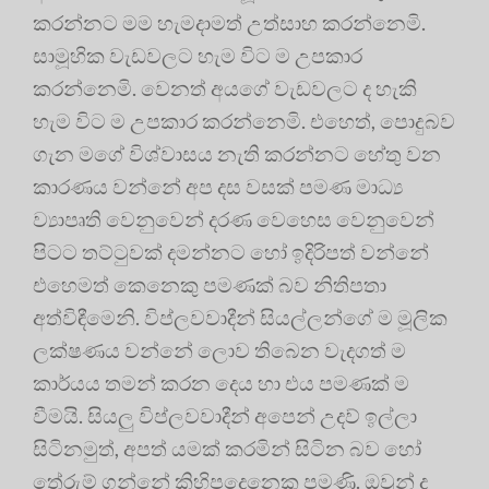
කරන්නට මම හැමදාමත් උත්සාහ කරන්නෙමි.
සාමූහික වැඩවලට හැම විට ම උපකාර
කරන්නෙමි. වෙනත් අයගේ වැඩවලට ද හැකි
හැම විට ම උපකාර කරන්නෙමි. එහෙත්, පොදුබව
ගැන මගේ විශ්වාසය නැති කරන්නට හේතු වන
කාරණය වන්නේ අප දස වසක් පමණ මාධ්‍ය
ව්‍යාපෘති වෙනුවෙන් දරණ වෙහෙස වෙනුවෙන්
පිටට තට්ටුවක් දමන්නට හෝ ඉදිරිපත් වන්නේ
එහෙමත් කෙනෙකු පමණක් බව නිතිපතා
අත්විඳීමෙනි. විප්ලවවාදීන් සියල්ලන්ගේ ම මූලික
ලක්ෂණය වන්නේ ලොව තිබෙන වැදගත් ම
කාර්යය තමන් කරන දෙය හා එය පමණක් ම
වීමයි. සියලු විප්ලවවාදීන් අපෙන් උදව් ඉල්ලා
සිටිනමුත්, අපත් යමක් කරමින් සිටින බව හෝ
තේරුම් ගන්නේ කිහිපදෙනෙකු පමණි. ඔවුන් ද