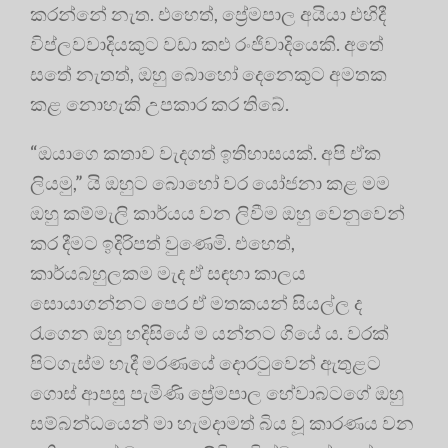
කරන්නේ නැත. එහෙත්, ප්‍රේමපාල අයියා එහිදී
විප්ලවවාදියකුට වඩා කළු රංජිවාදියෙකි. අතේ
සතේ නැතත්, ඔහු බොහෝ දෙනෙකුට අමතක
කළ නොහැකි උපකාර කර තිබේ.
“ඔයාගෙ කතාව වැදගත් ඉතිහාසයක්. අපි ඒක
ලියමු,” යි ඔහුට බොහෝ වර යෝජනා කළ මම
ඔහු කම්මැලි කාර්යය වන ලිවීම ඔහු වෙනුවෙන්
කර දීමට ඉදිරිපත් වුණෙමි. එහෙත්,
කාර්යබහුලකම මැද ඒ සඳහා කාලය
සොයාගන්නට පෙර ඒ මතකයන් සියල්ල ද
රැගෙන ඔහු හදිසියේ ම යන්නට ගියේ ය. වරක්
පිටගැස්ම හැදී මරණයේ දොරටුවෙන් ඇතුළට
ගොස් ආපසු පැමිණි ප්‍රේමපාල හේවාබටගේ ඔහු
සම්බන්ධයෙන් මා හැමදාමත් බිය වූ කාරණය වන