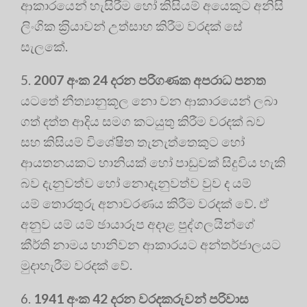
ආකාරයෙන් හැසිරීම හෝ කිසියම් අයෙකුට අනිසි
ලිංගික ක‍්‍රියාවන් උත්සාහ කිරීම වරදක් සේ
සැලකේ.
5.
2007 අංක 24 දරන පරිගණක අපරාධ පනත
යටතේ නීත්‍යානුකූල නො වන ආකාරයෙන් ලබා
ගත් දත්ත ආදිය සමග කටයුතු කිරීම වරදක් බව
සහ කිසියම් විශේෂිත තැනැත්තෙකුට හෝ
ආයතනයකට හානියක් හෝ පාඩුවක් සිදුවිය හැකි
බව දැනුවත්ව හෝ නොදැනුවත්ව වුව ද යම්
යම් තොරතුරු අනාවරණය කිරීම වරදක් වේ. ඒ
අනුව යම් යම් ඡායාරූප අදාළ පුද්ගලයින්ගේ
කීර්ති නාමය හානිවන ආකාරයට අන්තර්ජාලයට
මුදාහැරීම වරදක් වේ.
6.
1941 අංක 42 දරන වරදකරුවන් පරිවාස