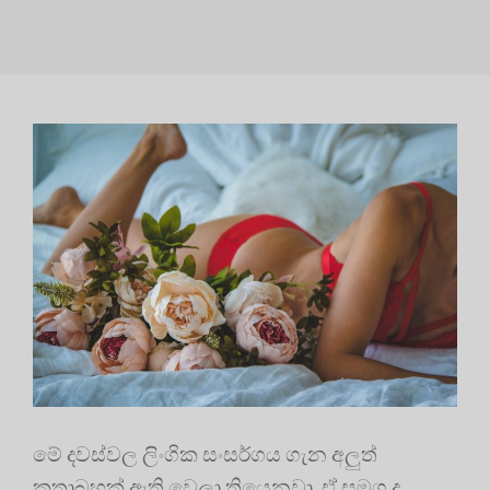
මේ දවස්වල ලිංගික සංසර්ගය ගැන අලුත්
කතාබහක් ඇති වෙලා තියෙනවා. ඒ සමග ද