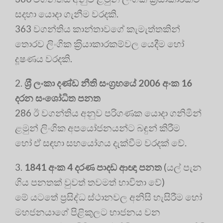
සදහා යොදා ගැනීම වරදකි.
363 වගන්තිය කාන්තාවගේ කැමැත්තකින්
තොරව ලිංගික ක‍්‍රියාකාරකම්වල යෙදීම හෝ
දූෂණය වරදකි.
2.
ශ‍්‍රී ලංකා දණ්ඩ නීති සංග‍්‍රහයේ 2006 අංක 16
දරන සංශෝධිත පනත
286 ඊ වගන්තිය අනුව පරිගණක යොදා ගනිමින්
ළමුන් ලිංගික අපයෝජනයන්ට බඳුන් කිරීම
හෝ ඒ සඳහා සහයෝගය දැක්වීම වරදක් වේ.
3.
1841 අංක 4 දරණ පාදඩ ආඥා පනත
(යල් පැන
ගිය පනතක් වුවත් තවමත් භාවිතා වේ)
මේ යටතේ ප‍්‍රසිද්ධ ස්ථානවල අනිසි හැසිරීම හෝ
මහජනයාගේ පිළිකුලට භාජනය වන