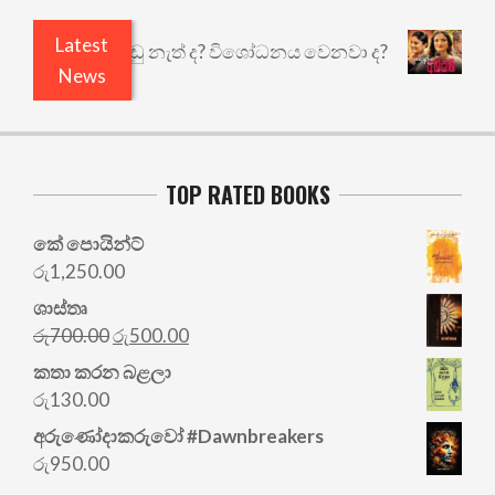
Latest
යි ඇතුළෙයි කුඩු නැත් ද? විශෝධනය වෙනවා ද?
අභිස
News
TOP RATED BOOKS
කේ පොයින්ට්
රු
1,250.00
ශාස්තෘ
Original
Current
රු
700.00
රු
500.00
price
price
කතා කරන බළලා
was:
is:
රු
130.00
රු700.00.
රු500.00.
අරු‍ණෝදාකරුවෝ #Dawnbreakers
රු
950.00