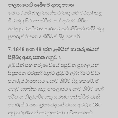
පාලනයෙහි තැබීමේ ආඥා පනත
මේ යටතේ බාල වයස්කරුවකු යම් වරදක් කළ
විට ඔහු සිරගත කිරීම හෝ දඩුවම් කිරීම
වෙනුවට පරිවාස භාරයට පත් කිරීමත් එහිදී ඔහු
පුනරුත්ථාපනය කිරීමත් සිදු කෙරේ.
7.
1848 අංක 48 දරන ළමයින් හා තරුණයන්
පිළිබද ආඥා පනත
අනුව ද
ළමයින් සහ තරුණ වියේ පසුවන පුද්ගලයන්
සිදුකරන වරදකදී ඔහුට දඬුවම් ලබා දීමට වඩා
පුනරුත්ථාපනයට යොමු කිරීම සිදු කෙරේ. ඒ
අනුව සහතික කළ පාසලකට යොමු කිරීම හෝ
පරිවාස නිලධාරියෙකු යටතට පත් කිරීම වැනි
පුනරුත්ථාපන ක‍්‍රමවේදයක් වයස අවුරුදු 18ට
අඩු තරුණයන් වෙනුවෙන් භාවිත කෙරේ.