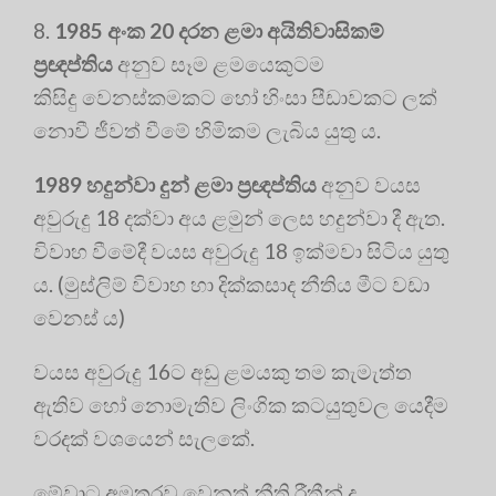
8.
1985 අංක 20 දරන ළමා අයිතිවාසිකම්
ප‍්‍රඥප්තිය
අනුව සෑම ළමයෙකුටම
කිසිදු වෙනස්කමකට හෝ හිංසා පීඩාවකට ලක්
නොවී ජීවත් වීමේ හිමිකම ලැබිය යුතු ය.
1989 හදුන්වා දුන් ළමා ප‍්‍රඥප්තිය
අනුව වයස
අවුරුදු 18 දක්වා අය ළමුන් ලෙස හදුන්වා දී ඇත.
විවාහ වීමේදී වයස අවුරුදු 18 ඉක්මවා සිටිය යුතු
ය. (මුස්ලිම් විවාහ හා දික්කසාද නීතිය මීට වඩා
වෙනස් ය)
වයස අවුරුදු 16ට අඩු ළමයකු තම කැමැත්ත
ඇතිව හෝ නොමැතිව ලිංගික කටයුතුවල යෙදීම
වරදක් වශයෙන් සැලකේ.
මේවාට අමතරව වෙනත් නීති රීතීන් ද