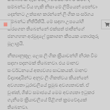
සම්බන්ධ විය හැකි නිසා මේ ලිපියෙන් පෙන්වා
දෙන්නට උත්සාහ කරන්නේ ලිංගික සංසර්ගය
සම්බන්ධ නීතිරීතියි. මේ සඳහා උපයෝගී
කරගෙන තිබෙන්නේ එක්සත් ජාතීන්ගේ
ජනගහන අරමුදලේ ප්‍ර‍කාශන කීපයක තොරතුරු
මූලාශ්‍ර‍යි.
නීත්‍යානුකූල ලෙස ලිංගික ක‍්‍රියාවන්හි නිරත වීම
සදහා පදනමක් තිබෙනවා. එය මානව
සංවර්ධනයේ අත්‍යවශ්‍ය සාධකයක්. මානව
විද්‍යාඥයින්ට අනුව ලිංගිකත්වය කියන්නේ
අවශ්‍යතා ධූරාවලියේ ප‍්‍රමුඛ අවශ්‍යතාවක්. ඒ
වුණත්, ශිෂ්ට සමාජයේ මෙම අවශ්‍යතා ඉටුකර
ගැනීමේ ක‍්‍රියාවලියේ පිළිගත් ක‍්‍රමවේදයක්
තිබෙනවා.