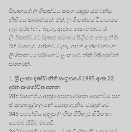
විවාහයත් ලිංගිකත්වය සමග ඍජුව සම්බන්ධ
නීතිමය කාරණයක්. ඒත්, ලිංගිකත්වය විවාහයට
ලඝු කරන්නට බැහැ. ආදරය පදනම් කරගත්
ලිංගිකත්වයට වුණත් සමාජය පිළිගත් පොදු නීති
රීති මගහැර යන්නට බැහැ. පහත දැක්වෙන්නේ
ලිංගිකත්වය සම්බන්ධ ලංකාවේ නීති රීති අතරින්
සමහරක්.
1.
ශ‍්‍රී ලංකා දණ්ඩ නීති සංග‍්‍රහයේ 1995 අංක 22
දරන සංශෝධිත පනත
286 වගන්තිය අනුව අසභ්‍ය දර්ශන පෙන්වීම සහ
ඒ සඳහා පුද්ගලයන් යොදා ගැනීම වරදක් වේ.
345 වගන්තිය අනුව ලිංගික හිරිහැර කිරිම හා
අතවර කිරීම වරදකි.
360 වගන්තිය අනුව ළමුන් ලිංගික ක‍්‍රියාකාරකම්