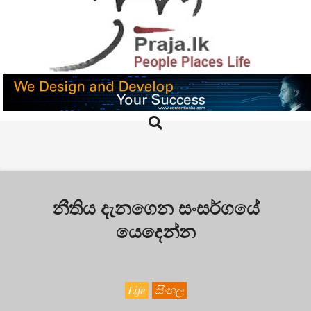
Skip
to
content
PRAJA.LK
Search
Primary
Navigation
Menu
නීතිය දැනගෙන සංසර්ගයේ
යෙදෙන්න
Life
සිංහල