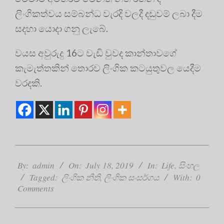
ලිංගිකත්වය සම්බන්ධ වැරදි වලදී දඩුවම් ලබා දීම
සදහා යොදා ගනු ලැබේ.
වයස අවුරුදු 16ට වැඩි වුවද කාන්තාවගේ
කැමැත්තකින් තොරව ලිංගික කටයුතුවල යෙදීම
වරදකි.
2019-
07-
By:
admin
On:
July 18, 2019
In:
Life
,
සිංහල
18
Tagged:
ලිංගික නීති
,
ලිංගික සංසර්ගය
With:
0
Comments