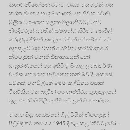
ආහාර පරිභෝජන රටාව, වෘක්‍ෂ මත ඔවුන් ගත
කරන ජීවිතය හා ඉබාගාතේ යන ජීවන රටාව
මුලික වශයෙන් සලකා බලා නිට්ටෑවන්ව
නියදිවරුන් සමඟින් සම්බන්ධ කිරීමට නෙවිල්
කරුණු ඉදිරිපත් කළේය. ඔවුන්ගේ සම්භවයට
අනුකූලව ඔහු විසින් යෝජනා කර සිටිනුයේ
නිට්ටෑවන් වනාහි විනාශයෙන් හෝ
සංක‍්‍රමණයෙන් පසු ඉතිරි වූ සිංහල ලම්බකර්ණ
වංශිකයන්ගෙන් පැවතෙන්නන් බවයි. කෙසේ
වෙතත්, නෙවිල්ගේ මෙම කල්පිතය වඩාත්
විතර්කීය වන බැවින් එය ශාස්තී‍්‍රය ගුරුකුලයන්
තුළ එතරම්ම පිළිගැනීමකට ලක් ව නොමැත.
මානව විද්‍යාඥ ඔස්මන් හිල් විසින් නිට්ටෑවුන්
පිළිබඳ තම න්‍යායය 1945 දී පළ කළ ‘නිට්ටෑවෝ –