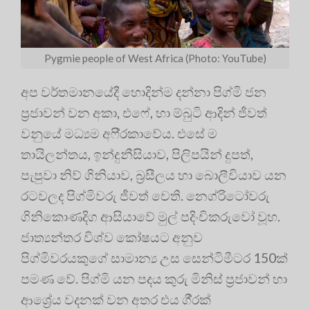
Pygmie people of West Africa (Photo: YouTube)
අප වර්තමානයේදී හොදින්ම දන්නා පිග්මි ජන
ප‍්‍රජාවන් වන අකා, එෆේ, හා ම්බුටි ආදින් ජීවත්
වනුයේ මධ්‍යම අෆි‍්‍රකාවේය. එසේ ම
තායිලන්තය, ඉන්දුනීසියාව, පිලිපයින් දුපත්,
පැපුවා නිව් ගිනියාව, බ‍්‍රසීලය හා බොලීවියාව යන
රටවලද පිග්මිවරු ජීවත් වෙති. නෙග්රිටෝවරු
ගිනිකොණදිග ආසියාවේ මුල් පදිංචිකරුවෝ වූහ.
ජාත්‍යන්තර විශ්ව කෝෂයට අනුව
පිග්මිවරයකුගේ සාමාන්‍ය උස සෙන්ටිමීටර 150ක්
පමණ වේ. පිග්මි යන පදය කුරු මිනිස් ප‍්‍රජාවන් හා
ආශ්‍රේය වදනක් වන අතර එය ගී‍්‍රක්