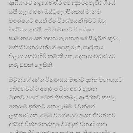
ආසියාවේ නැගෙනහිර පෙදෙසටද පැතිර ගියේ
යයි සැලකෙන ඔස්ට‍්‍රලෝපිතකස් මානව
විශේෂයට අයත් ජීවි විශේෂයක් බවට ඔහු
විශ්වාස කරයි. මෙම මානව විශේෂය
සාමාන්‍යයෙන් හඳුනා ගැනෙනුයේ සිරුරින් කුඩා,
මිනිස් වානරයන්ගේ පෙනුමැති, සෘජු කය
විලාසයකට හිමි කම් කියන, දෙපා සංචරණයට
හුරු වුවන් ලෙසිනි.
ඔවුන්ගේ දන්ත වින්‍යාසය මානව දන්ත විනාසයට
බෙහෙවින්ම අනුරූප වන අතර නූතන
මානවයාගේ මෙන් හිස් කබල ආශි‍්‍රතව කපාල
නෙරුම් දක්නට නොලැබීම ඔවුන්ගේ
ලක්ෂණයකි. මෙම විශේෂයට අයත් ජීවින් තව
දුරටත් විස්තර කරනුයේ ඔවුන් වනාහි ගුහා
ආශි‍්‍රත ජීවිතයක් ගත කරන, තැනිතලා භූමීවල