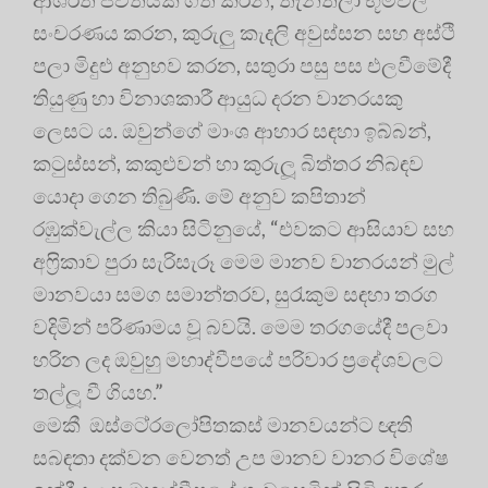
සංචරණය කරන, කුරුලු කැදලි අවුස්සන සහ අස්ථි
පලා මිදුළු අනුභව කරන, සතුරා පසු පස එලවීමේදී
තියුණු හා විනාශකාරී ආයුධ දරන වානරයකු
ලෙසට ය. ඔවුන්ගේ මාංශ ආහාර සඳහා ඉබ්බන්,
කටුස්සන්, කකුළුවන් හා කුරුලූ බිත්තර නිබඳව
යොදා ගෙන තිබුණි. මේ අනුව කපිතාන්
රඹුක්වැල්ල කියා සිටිනුයේ, “එවකට ආසියාව සහ
අෆ‍්‍රිකාව පුරා සැරිසැරූ මෙම මානව වානරයන් මුල්
මානවයා සමග සමාන්තරව, සුරැකුම සඳහා තරග
වදිමින් පරිණාමය වූ බවයි. මෙම තරගයේදී පලවා
හරින ලද ඔවුහු මහාද්වීපයේ පරිවාර ප‍්‍රදේශවලට
තල්ලූ වී ගියහ.”
මෙකී ඔස්ටෙ‍්‍රලෝපිතකස් මානවයන්ට ඥති
සබඳතා දක්වන වෙනත් උප මානව වානර විශේෂ