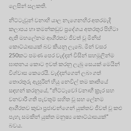
ලෙසින් සලකති.
නිට්ටෑවුන් වනාහි යාල නැගෙනහිර අතරමැදි
කලාපය හා තමන්කඩුව ප‍්‍රදේශය අතරතුර පිහිටා
ඇති මහලේනම ආශි‍්‍රතව ජීවත් වූ මිනිස්
කොට්ඨාසයක් බව කියනු ලැබේ. මින් වසර
250කට පමණ පෙර වැද්දන් විසින් සහමුලින්ම
ඝාතනය කොට ඉවත් කරනු ලැබු සෙයක් මෙයින්
විශ්වාස කෙරෙයි. වැද්දන්ගෙන් ලබා ගත්
තොරතුරු ඇසුරින් හියු නෙවිල් තම කෘතියේ
සඳහන් කරනුයේ, “නිට්ටෑවෝ වනාහී ක‍්‍රෑර සහ
වනචාරී ගති පැවතුම් සහිත වූ සහ ලේනම
ආශි‍්‍රතව කුඩා ප‍්‍රජාවන්ගෙන් යුක්තව ජීවත් වූ කළු
පැහැ සමකින් යුක්ත මනුෂ්‍ය කොට්ඨාසයක්”
බවය.