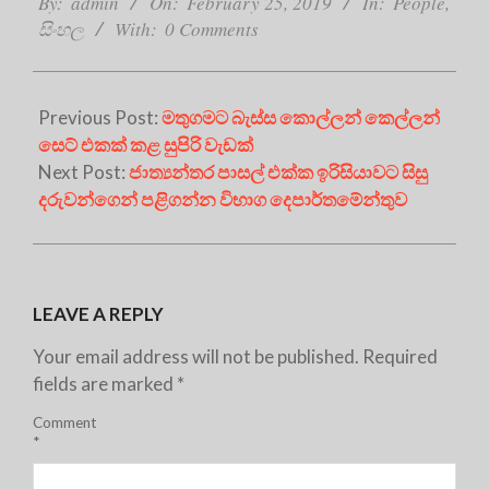
By:
admin
On:
February 25, 2019
In:
People
,
25
සිංහල
With:
0 Comments
Previous Post:
මතුගමට බැස්ස කොල්ලන් කෙල්ලන්
සෙට් එකක් කළ සුපිරි වැඩක්
Next Post:
ජාත්‍යන්තර පාසල් එක්ක ඉරිසියාවට සිසු
දරුවන්ගෙන් පළිගන්න විභාග දෙපාර්තමේන්තුව
LEAVE A REPLY
Your email address will not be published.
Required
fields are marked
*
Comment
*