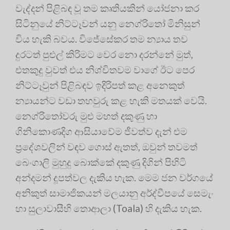
වැද්දන් පිළිබඳ වූ තම කෘතියකින් යෝජනා කර
සිටිනුයේ නිට්ටෑවන් යනු නෙග්රිතෝ මිනිසුන්
විය හැකි බවය. විජේසේකර තම න්‍යාය තව
දුරටත් පුළුල් කිරිමට වෙර නො දරන්නේ මුත්,
එතකුදු වුවත් එය නිශ්චිතවම වාගේ ඊට පෙර
නිට්ටෑවුන් පිළිබඳව ඉදිරිපත් කළ අනෙකුත්
න්‍යායන්ට වඩා තහවුරු කළ හැකි මතයක් වෙයි.
නෙග්රිතෝවරු මුළු මහත් දකුණු හා
ගිනිකොණදිග ආසියාවේම ජීවත්ව දැන් එම
ප‍්‍රදේශවලින් වඳව ගොස් ඇතත්, ඔවුන් තවමත්
බෙංගාලි මුහුදු බොක්කේ දකුණු දිගින් පිහිටි
අන්දමන් දූපත්වල දැකිය හැක. මෙම ජන වර්ගයේ
අනිකුත් සාමාජිකයන් මලයානු අර්ද්වීපයේ සෙමැං
හා සුලාවාසීහි තොආලා (Toala) හි දැකිය හැක.