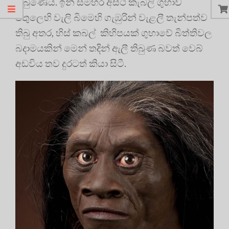
තිබුණේය. ඉන් සමහර අස්ථි කැබලි ගුහාව
පතුලෙහි වැලි බිමෙහි ගැඹුරින් වැළලී තැන්පත්ව
තිබු අතර, හිස් කබල් කිහිපයක් ගුහාවේ බිත්තිවල
බදාමයකින් මෙන් තදින් ඇලී තිබුණ බවත් වෙබ්
අඩවිය තව දුරටත් කියා සිටී.