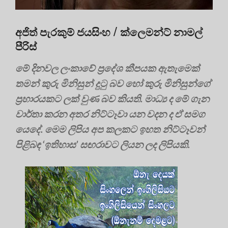
අජිත් පැරකුම් ජයසිංහ / ක්ලෙමන්ට් නාමල්
පීරිස්
මේ දිනවල ලංකාවේ ප්‍රදේශ කීපයක ඇතැමෙක්
තමන් කුරු මිනිසුන් දුටු බව හෝ කුරු මිනිසුන්ගේ
ප්‍රහාරයකට ලක් වුණ බව කියති. මාධ්‍ය ද මේ ගැන
වාර්තා කරන අතර නිට්ටෑවා යන වදන ද ඒ සමග
යෙදේ. මෙම ලිපිය අප කලකට ඉහත නිට්ටෑවන්
පිළිබඳ ‘ඉතිහාස’ සඟරාවට ලියන ලද ලිපියකි.