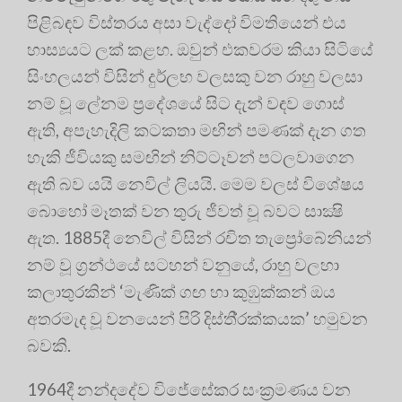
පිළිබඳව විස්තරය අසා වැද්දෝ විමතියෙන් එය
හාස්‍යයට ලක් කළහ. ඔවුන් එකවරම කියා සිටියේ
සිංහලයන් විසින් දුර්ලභ වලසකු වන රාහු වලසා
නම් වූ ලේනම ප‍්‍රදේශයේ සිට දැන් වඳව ගොස්
ඇති, අපැහැදිලි කටකතා මඟින් පමණක් දැන ගත
හැකි ජීවියකු සමඟින් නිට්ටෑවන් පටලවාගෙන
ඇති බව යයි නෙවිල් ලියයි. මෙම වලස් විශේෂය
බොහෝ මෑතක් වන තුරු ජීවත් වූ බවට සාක්‍ෂි
ඇත. 1885දී නෙවිල් විසින් රචිත තැප්‍රෝබේනියන්
නම් වූ ග‍්‍රන්ථයේ සටහන් වනුයේ, රාහු වලහා
කලාතුරකින් ‘මැණික් ගඟ හා කුඹුක්කන් ඔය
අතරමැද වූ වනයෙන් පිරි දිස්ති‍්‍රක්කයක’ හමුවන
බවකි.
1964දී නන්දදේව විජේසේකර සංක‍්‍රමණය වන