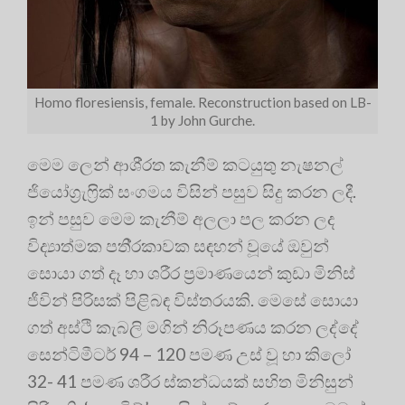
Homo floresiensis, female. Reconstruction based on LB-
1 by John Gurche.
මෙම ලෙන් ආශි‍්‍රත කැනීම් කටයුතු නැෂනල්
ජියෝග‍්‍රැෆ‍්‍රික් සංගමය විසින් පසුව සිදු කරන ලදී.
ඉන් පසුව මෙම කැනීම් අලලා පල කරන ලද
විද්‍යාත්මක පති‍්‍රකාවක සඳහන් වූයේ ඔවුන්
සොයා ගත් දෑ හා ශරීර ප‍්‍රමාණයෙන් කුඩා මිනිස්
ජීවින් පිරිසක් පිළිබඳ විස්තරයකි. මෙසේ සොයා
ගත් අස්ථි කැබලි මගින් නිරූපණය කරන ලද්දේ
සෙන්ටිමීටර් 94 – 120 පමණ උස් වූ හා කිලෝ
32- 41 පමණ ශරීර ස්කන්ධයක් සහිත මිනිසුන්