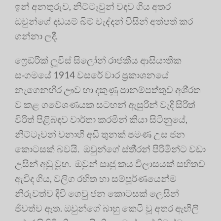
ඉන් අනතුරුව, නිට්ටෑවුන් වඳව ගිය අතර
ඔවුන්ගේ දඩයම් බිම් වැද්දන් විසින් අත්පත් කර
ගන්නා ලදී.
ෆ්‍රෙඞ්රික් ලූවිස් සිලෝන් රාජකීය ආසියාතික
සංගමයේ 1914 වසරේ වාර ප‍්‍රකාශනයේ
නැගෙනහිර ඌව හා දකුණු පානම්පත්තුව අශි‍්‍රත
ව කළ ගවේශණයක සටහන් ඇසුරින් වැදි සිරිත්
විරිත් පිළිබඳව වාර්තා කරමින් කියා සිටිනුයේ,
නිට්ටෑවන් වනාහි අඩි තුනක් පමණ උස ජන
කොටසක් බවයි. ඔවුන්ගේ ස්තී‍්‍රන් පිරිමින්ට වඩා
උසින් අඩු වූහ. ඔවුන් සෘජු කය විලාසයක් සහිතව
ඇවිද ගිය, වලිග රහිත හා සම්පූර්ණයෙන්ම
නිරුවත්ව දිවි ගෙවු ජන කොටසක් ලෙසින්
ජීවත්ව ඇත. ඔවුන්ගේ බාහු කෙටි වූ අතර ඇඟිලි