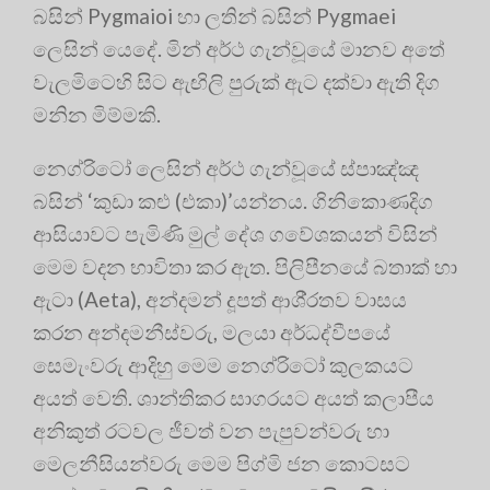
බසින් Pygmaioi හා ලතින් බසින් Pygmaei
ලෙසින් යෙදේ. මින් අර්ථ ගැන්වූයේ මානව අතේ
වැලමිටෙහි සිට ඇඟිලි පුරුක් ඇට දක්වා ඇති දිග
මනින මිම්මකි.
නෙග්රිටෝ ලෙසින් අර්ථ ගැන්වූයේ ස්පාඤ්ඤ
බසින් ‘කුඩා කළු (එකා)’යන්නය. ගිනිකොණදිග
ආසියාවට පැමිණි මුල් දේශ ගවේශකයන් විසින්
මෙම වදන භාවිතා කර ඇත. පිලිපීනයේ බතාක් හා
ඇටා (Aeta), අන්දමන් දූපත් ආශි‍්‍රතව වාසය
කරන අන්දමනීස්වරු, මලයා අර්ධද්වීපයේ
සෙමැංවරු ආදිහු මෙම නෙග්රිටෝ කුලකයට
අයත් වෙති. ශාන්තිකර සාගරයට අයත් කලාපීය
අනිකුත් රටවල ජීවත් වන පැපුවන්වරු හා
මෙලනීසියන්වරු මෙම පිග්මි ජන කොටසට