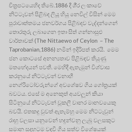
චිත‍්‍රපටයෙහිද තිබේ.1886 දී ශී‍්‍ර ලංකාවේ
නිට්ටෑවන් පිළිබඳ ලියූ හියු නෙවිල් විසින් මෙම
පුරාවෘත්තමය ජනවර්ගය පිළිබඳව වැද්දන්ගෙන්
තොරතුරු ලබාගෙන ඉතා සිත් ගන්නාසුළු
වාර්තාවක් (The Nittaewo of Ceylon – The
Taprobanian,1886) නමින් ඉදිරිපත් කරයි. මෙම
ජන කොටසේ අනන්‍යතාව පිළිබඳව තියුණු
මතභේදයන් පවතී. මෙහිදී ඇතැමුන් විශ්වාස
කරනුයේ නිට්ටෑවන් වනාහී
නෙග්රිටෝවරුන්ගේ අවශේෂව ගිය ගෝත‍්‍රයක්
බවටය. එසේ ම අනෙකුත් අයවලූන් කියා
සිටිනුයේ නිට්ටෑවන් වූකලී වානර මානවයෙකු
බවයි. එතකදු වුවත් ඇතැම්හු මෙම නිට්ටෑවුන්
රාහු වලසා යනුවෙන් හඳුන්වනු ලැබු වලසකුට
සමාන සදහටම වඳවී ගිය සත්ව විශේෂයක්