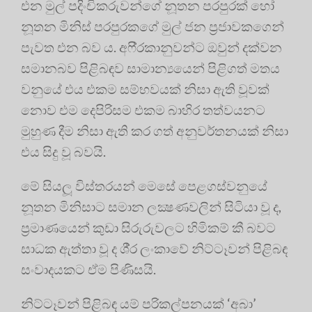
එන මුල් පදිංචිකරුවන්ගේ නූතන පරපුරක් හෝ
නූතන මිනිස් පරපුරකගේ මුල් ජන ප‍්‍රජාවකගෙන්
පැවත එන බව ය. අෆි‍්‍රකානුවන්ට ඔවුන් දක්වන
සමානබව පිළිබඳව සාමාන්‍යයෙන් පිළිගත් මතය
වනුයේ එය එකම සම්භවයක් නිසා ඇති වූවක්
නොව එම දෙපිරිසම එකම බාහිර තත්වයනට
මුහුණ දීම නිසා ඇති කර ගත් අනුවර්තනයක් නිසා
එය සිදු වූ බවයි.
මේ සියලූ විස්තරයන් මෙසේ පෙළගස්වනුයේ
නූතන මිනිසාට සමාන ලක්‍ෂණවලින් සිටියා වූ ද,
ප‍්‍රමාණයෙන් කුඩා සිරුරුවලට හිමිකම් කී බවට
සාධක ඇත්තා වූ ද ශී‍්‍ර ලංකාවේ නිට්ටෑවන් පිළිබඳ
සංවාදයකට ඒම පිණිසයි.
නිට්ටෑවන් පිළිබඳ යම් පරිකල්පනයක් ‘අබා’