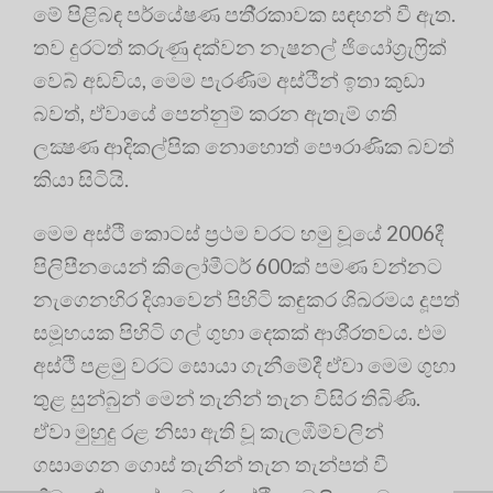
මේ පිළිබඳ පර්යේෂණ පති‍්‍රකාවක සඳහන් වී ඇත.
තව දුරටත් කරුණු දක්වන නැෂනල් ජියෝග‍්‍රැෆ‍්‍රික්
වෙබ් අඩවිය, මෙම පැරණිම අස්ථීන් ඉතා කුඩා
බවත්, ඒවායේ පෙන්නුම් කරන ඇතැම් ගති
ලක්‍ෂණ ආදිකල්පික නොහොත් පෞරාණික බවත්
කියා සිටියි.
මෙම අස්ථි කොටස් ප‍්‍රථම වරට හමු වූයේ 2006දී
පිලිපීනයෙන් කිලෝමීටර් 600ක් පමණ වන්නට
නැගෙනහිර දිශාවෙන් පිහිටි කඳුකර ශිඛරමය දූපත්
සමූහයක පිහිටි ගල් ගුහා දෙකක් ආශි‍්‍රතවය. එම
අස්ථි පළමු වරට සොයා ගැනීමේදී ඒවා මෙම ගුහා
තුළ සුන්බුන් මෙන් තැනින් තැන විසිර තිබිණි.
ඒවා මුහුදු රළ නිසා ඇති වූ කැලඹීම්වලින්
ගසාගෙන ගොස් තැනින් තැන තැන්පත් වී