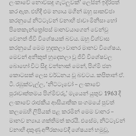
ලංකාවේ නොවිසඳු ගැටලුවක්’ ලෙසින් ඉදිරිපත්
කර ඇත. එහිදී එම න්‍යාය මගින් ඔහු සාකච්ජා
කරනුයේ නිට්ටෑවන් වනාහි ජාවා මිනිසා හෝ
පිතෙකැන්ත්‍රෝපස් මානවයාගෙන් වෙන්වු
වෙනත් ජීවි විශේෂයක් බවය. ඔහු විශ්වාස
කරනුයේ මෙම හුදකලා වානර මානව විශේෂය,
මෙවන් අනිකුත් හුදෙකලා වූ ජිවී විශේෂවල
බොහෝ විට සිදු වන්නාක් මෙන්, පිග්මි ජන
කොටසක් ලෙස වර්ධනය වූ බවටය. කපිතාන් ඒ.
ටී. රඹුක්වැල්ල, ‘නිට්ටෑවෝ – ලංකාවේ
පුරාවෘත්තමය පිග්මිවරු,’ මැයෙන් යුතුව 1963 දී
ලංකාවේ රාජකීය ආසියාතික සංගමයේ පුවත්
කලඹෙහි ලිපියක් පළ කරමින් මෙම වානර –
මානව න්‍යාය ශක්තිමත් කරයි. එසේම, නිට්ටෑවන්
වනාහි දකුණු අෆි‍්‍රකාවේදී ශේෂයන් හමුවූ,