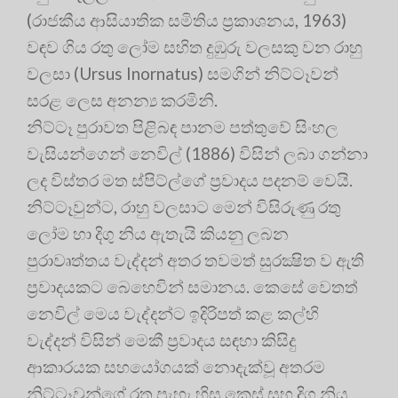
(රාජකීය ආසියාතික සමිතිය ප‍්‍රකාශනය, 1963)
වඳව ගිය රතු ලෝම සහිත දුඹුරු වලසකු වන රාහු
වලසා (Ursus Inornatus) සමගින් නිට්ටෑවන්
සරළ ලෙස අනන්‍ය කරමිනි.
නිට්ටෑ පුරාවත පිළිබඳ පානම පත්තුවේ සිංහල
වැසියන්ගෙන් නෙවිල් (1886) විසින් ලබා ගන්නා
ලද විස්තර මත ස්පිට්ල්ගේ ප‍්‍රවාදය පදනම් වෙයි.
නිට්ටෑවුන්ට, රාහු වලසාට මෙන් විසිරුණු රතු
ලෝම හා දිගු නිය ඇතැයි කියනු ලබන
පුරාවෘත්තය වැද්දන් අතර තවමත් සුරක්‍ෂිත ව ඇති
ප‍්‍රවාදයකට බෙහෙවින් සමානය. කෙසේ වෙතත්
නෙවිල් මෙය වැද්දන්ට ඉදිරිපත් කළ කල්හි
වැද්දන් විසින් මෙකී ප‍්‍රවාදය සඳහා කිසිදු
ආකාරයක සහයෝගයක් නොදැක්වූ අතරම
නිට්ටෑවුන්ගේ රතු පැහැ හිස කෙස් සහ දිගු නිය