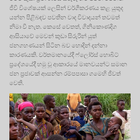
ජීවි විශේෂයක් ලෙසින් වර්ගීකරණය කළ යුතුද
යන්න පිළිබඳව පවතින වාද විවාදයන් තවමත්
නිමා වී නැත. කෙසේ වෙතත්, ගිනිකොණදිග
ආසියාවේ මෙවන් කුඩා සිරුරින් යුත්
ජනගහණයන් සිටින බව හොදින් දන්නා
කාරණයකි. වර්තමානයේදී ෆ්ලෝර්ස් හොබිට්
ප‍්‍රදේශයේදී හමු වූ ආකාරයේ මානවයන්ට සමාන
ජන ප‍්‍රජාවක් ආසන්න රම්පපාසා ගමෙහි ජීවත්
වෙති.