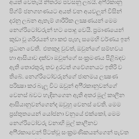
අයත් වෙතැයි නිතරම පවසනු ලබයි. අෆි‍්‍රකානු
පිග්මි ජනගහණයට අයත් වන අයවලූන් විසින්
දරනු ලබන ඇතැම් ශාරීරික ලක්‍ෂණයන් මෙම
නෙග්රිටෝවරුන් හට පොදු වෙයි. ප‍්‍රමාණයෙන්
කුඩා වූ ශරීරයන් හා කළු පැහැ සමෙහි වර්ණය ඉන්
ප‍්‍රධාන වෙති. එතකුදු වුවත්, ඔවුන්ගේ සම්භවය
හා ආසියාව දක්වා ඔවුන්ගේ සංක‍්‍රමණය පිළිබඳව
ඇති තොරතුරු තව දුරටත් ගවේශනයට ඉතිරි ව
තිබේ. නෙග්රිටෝවරුන්ගේ ජානමය ලක්‍ෂණ
පරික්‍ෂා කර බැලූ විට ඔවුන් අෆි‍්‍රකානුවන්ගේ
වෙනස් බවට හැඳිනගෙන ඇති අතර මුල් කාලීන
ආසියානුවන්ගෙන්ද ඔවුහු වෙනස් වෙති. මෙම
ප‍්‍රස්තුතයෙන් යෝජනා වනුයේ එක්කෝ, මෙම
නෙග්රිටෝවරු වනාහි මුල් කාලීනව
අෆි‍්‍රකාවෙන් පිටත්වූ සංක‍්‍රමණිකයන්ගෙන් පැවත