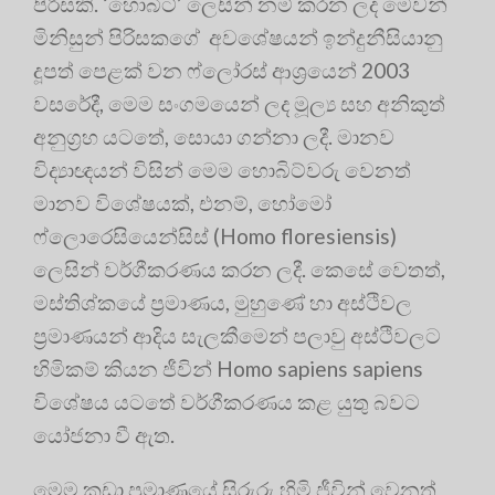
පිරිසකි. ‘හොබිට්’ ලෙසින් නම් කරන ලද මෙවන්
මිනිසුන් පිරිසකගේ අවශේෂයන් ඉන්දුනීසියානු
දූපත් පෙළක් වන ෆ්ලෝරස් ආශ‍්‍රයෙන් 2003
වසරේදී, මෙම සංගමයෙන් ලද මූල්‍ය සහ අනිකුත්
අනුග‍්‍රහ යටතේ, සොයා ගන්නා ලදී. මානව
විද්‍යාඥයන් විසින් මෙම හොබිට්වරු වෙනත්
මානව විශේෂයක්, එනම්, හෝමෝ
ෆ්ලොරෙසියෙන්සිස් (Homo floresiensis)
ලෙසින් වර්ගීකරණය කරන ලදී. කෙසේ වෙතත්,
මස්තිශ්කයේ ප‍්‍රමාණය, මුහුණේ හා අස්ථිවල
ප‍්‍රමාණයන් ආදිය සැලකීමෙන් පලාවු අස්ථිවලට
හිමිකම් කියන ජීවින් Homo sapiens sapiens
විශේෂය යටතේ වර්ගීකරණය කළ යුතු බවට
යෝජනා වී ඇත.
මෙම කුඩා ප‍්‍රමාණයේ සිරුරු හිමි ජීවින් වෙනත්