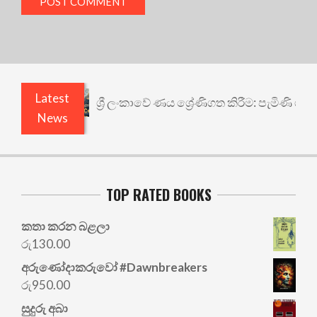
Latest
ශ්‍රී ලංකාවේ ණය ශ්‍රේණිගත කිරීම: පැමිණි ගමන අගයන අත
News
TOP RATED BOOKS
කතා කරන බළලා
රු
130.00
අරු‍ණෝදාකරුවෝ #Dawnbreakers
රු
950.00
සුදුරු අබා