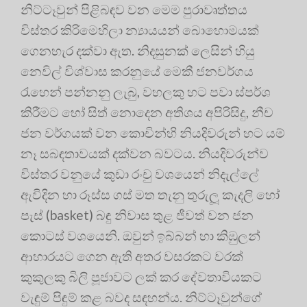
නිට්ටෑවුන් පිළිබඳව වන මෙම පුරාවෘත්තය
විස්තර කිරිමෙහිලා න්‍යායයන් බොහොමයක්
ගෙනහැර දක්වා ඇත. නිදසුනක් ලෙසින් හියු
නෙවිල් විශ්වාස කරනුයේ මෙකී ජනවර්ගය
රැහෙන් පන්නනු ලැබු, වහලකු හට පවා ස්පර්ශ
කිරීමට හෝ සිත් නොදෙන අතිශය අපිරිසිදු, නීච
ජන වර්ගයක් වන කොචින්හි නියදිවරුන් හට යම්
නෑ සබඳතාවයක් දක්වන බවටය. නියදිවරුන්ව
විස්තර වනුයේ කුඩා රංචු වශයෙන් නිදැල්ලේ
ඇවිදින හා රූස්ස ගස් මත තැනු තුරුලූ කැදලි හෝ
පැස් (basket) බඳු නිවාස තුළ ජීවත් වන ජන
කොටස් වශයෙනි. ඔවුන් ඉබ්බන් හා කිඹුලන්
ආහාරයට ගෙන ඇති අතර වසරකට වරක්
කුකුලකු බිලි පූජාවට ලක් කර දේවතාවියකට
වැඳුම් පිඳුම් කළ බවද සඳහන්ය. නිට්ටෑවුන්ගේ