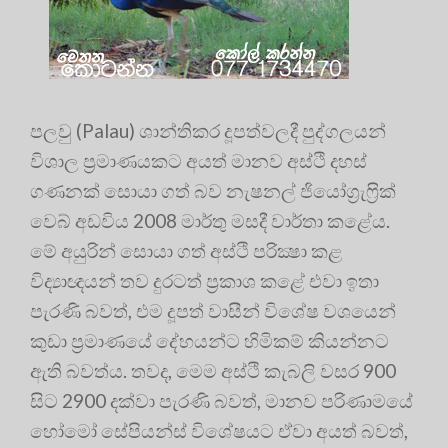
පලවු (Palau) ශාන්තිකර දූපත්වලදී පුද්ගලයන්
විශාල ප‍්‍රමාණයකට අයත් මානව අස්ථි දහස්
ගණනක් සොයා ගත් බව නැෂනල් ජියෝග‍්‍රැෆ‍්‍රික්
වෙබ් අඩවිය 2008 මාර්තු මසදී වාර්තා කළේය.
මේ අයුරින් සොයා ගත් අස්ථි පරික්‍ෂා කළ
විද්‍යාඥයන් තව දුරටත් ප‍්‍රකාශ කළේ එවා ඉතා
පැරණි බවත්, එම දූපත් වාසීන් විශේෂ වශයෙන්
කුඩා ප‍්‍රමාණයේ දේහයන්ට හිමිකම් කියන්නට
ඇති බවත්ය. තවද, මෙම අස්ථි කැබලි වසර 900
සිට 2900 දක්වා පැරණි බවත්, මානව පරිණාමයේ
හෝමෝ සේපියන්ස් විශේෂයට ඒවා අයත් බවත්,