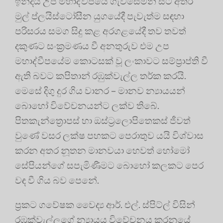
ඉන්දීය උප මහාද්වීපයේ ගැවසෙමින් සිටි අතර
මුල් ප්ලයිස්ටෝසීන යුගයේදී පැවැත්ම සඳහා
පරිසරය සමග සිදු කළ අරගළයේදී තව තවත්
දකුණට සංක‍්‍රමණය වී අනතුරුව එම උප
මහාද්වීපයේම කොටසක් වූ ලංකාවට සම්ප‍්‍රාප්ති වී
ඇති බවට කපිතාන් රඹුක්වැල්ල තර්ක කරයි.
මෙසේ දිගු දුර ගිය වානර – මානව න්‍යායයන්
බොහෝ විවේචනයන්ට ලක්ව තිබේ.
පිතකැන්ත්‍රොපස් හා ඔස්ට‍්‍රලොපිතෙකස් ජීවත්
වුණේ වසර ලක්ෂ පහකට පෙරාතුව යයි විශ්වාස
කරන අතර නූතන මානවයා හෙවත් හෝමෝ
සේපියන්ගේ සපැමිණීමට බොහෝ කලකට පෙර
වඳ වී ගිය බව පෙනේ.
ප‍්‍රකට ගවේෂක වෛද්‍ය ආර්. එල්. ස්පිට්ල් විසින්
රඹුක්වැල්ලගේ න්‍යායය විවේචනය කරනුයේ