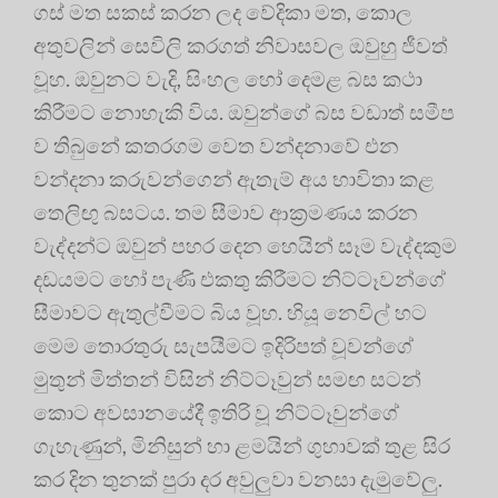
ගස් මත සකස් කරන ලද වේදිකා මත, කොල
අතුවලින් සෙවිලි කරගත් නිවාසවල ඔවුහු ජීවත්
වූහ. ඔවුනට වැදි, සිංහල හෝ දෙමළ බස කථා
කිරීමට නොහැකි විය. ඔවුන්ගේ බස වඩාත් සමීප
ව තිබුනේ කතරගම වෙත වන්දනාවේ එන
වන්දනා කරුවන්ගෙන් ඇතැම් අය භාවිතා කළ
තෙලිඟු බසටය. තම සීමාව ආක‍්‍රමණය කරන
වැද්දන්ට ඔවුන් පහර දෙන හෙයින් සෑම වැද්දකුම
දඩයමට හෝ පැණි එකතු කිරීමට නිට්ටෑවන්ගේ
සීමාවට ඇතුල්වීමට බිය වූහ. හියූ නෙවිල් හට
මෙම තොරතුරු සැපයීමට ඉදිරිපත් වූවන්ගේ
මුතුන් මිත්තන් විසින් නිට්ටෑවුන් සමඟ සටන්
කොට අවසානයේදී ඉතිරි වූ නිට්ටෑවුන්ගේ
ගැහැණුන්, මිනිසුන් හා ළමයින් ගුහාවක් තුළ සිර
කර දින තුනක් පුරා දර අවුලුවා වනසා දැමුවේලු.