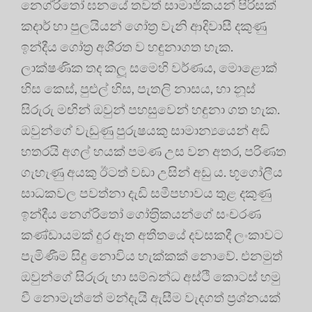
නෙග්රිතෝ ඝනයේ තවත් සාමාජිකයන් පිරිසක්
කදාර් හා පුලයියන් ගෝත‍්‍ර වැනි ආදිවාසී දකුණු
ඉන්දීය ගෝත‍්‍ර අශි‍්‍රත ව හඳුනාගත හැක.
ලාක්ෂණික තද කලූ සමෙහි වර්ණය, මොළොක්
හිස කෙස්, පුළුල් හිස, පැතලි නාසය, හා නූස්
සිරුරු මඟින් ඔවුන් පහසුවෙන් හඳුනා ගත හැක.
ඔවුන්ගේ වැඩුණු පුරුෂයකු සාමාන්‍යයෙන් අඩි
හතරයි අගල් හයක් පමණ උස වන අතර, පරිණත
ගැහැණු අයකු ඊටත් වඩා උසින් අඩු ය. භූගෝලීය
සාධකවල පවත්නා දැඩි සමීපභාවය තුළ දකුණු
ඉන්දීය නෙග්රිතෝ ගෝත‍්‍රිකයන්ගේ සංචරණ
කණ්ඩායමක් දුර ඈත අතීතයේ දවසකදී ලංකාවට
පැමිණීම සිදු නොවිය හැක්කක් නොවේ. එනමුත්
ඔවුන්ගේ සිරුරු හා සම්බන්ධ අස්ථි කොටස් හමු
වී නොමැත්තේ මන්දැයි ඇසීම වැදගත් ප‍්‍රශ්නයක්