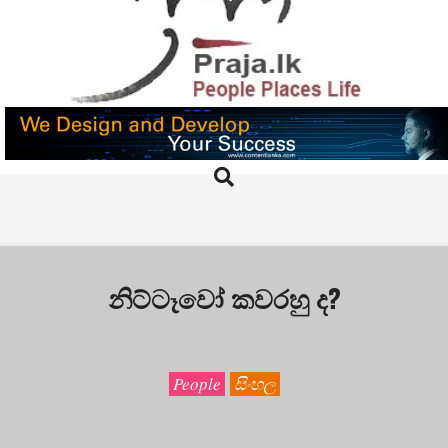
Skip
to
content
PRAJA.LK
Search
Primary
Navigation
Menu
නිට්ටෑවෝ කවරහු ද?
People
සිංහල