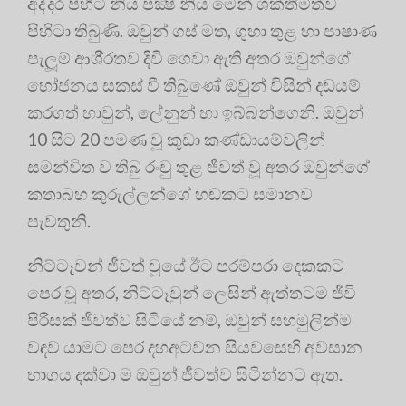
අද්දර පිහිටි නිය පක්‍ෂි නිය මෙන් ශක්තිමත්ව
පිහිටා තිබුණි. ඔවුන් ගස් මත, ගුහා තුළ හා පාෂාණ
පැලූම් ආශි‍්‍රතව දිවි ගෙවා ඇති අතර ඔවුන්ගේ
භෝජනය සකස් වී තිබුණේ ඔවුන් විසින් දඩයම්
කරගත් හාවුන්, ලේනුන් හා ඉබ්බන්ගෙනි. ඔවුන්
10 සිට 20 පමණ වූ කුඩා කණ්ඩායම්වලින්
සමන්විත ව තිබු රංචු තුළ ජීවත් වූ අතර ඔවුන්ගේ
කතාබහ කුරුල්ලන්ගේ හඬකට සමානව
පැවතුනි.
නිට්ටෑවන් ජීවත් වූයේ ඊට පරම්පරා දෙකකට
පෙර වූ අතර, නිට්ටෑවුන් ලෙසින් ඇත්තටම ජීවි
පිරිසක් ජීවත්ව සිටියේ නම්, ඔවුන් සහමුලින්ම
වඳව යාමට පෙර දහඅටවන සියවසෙහි අවසාන
භාගය දක්වා ම ඔවුන් ජීවත්ව සිටින්නට ඇත.