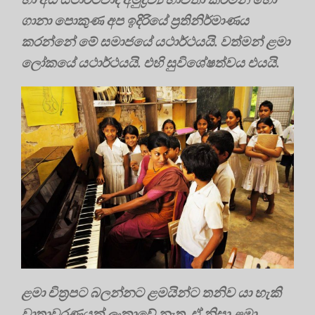
ගානා පොකුණ අප ඉදිරියේ ප්‍රතිනිර්මාණය
කරන්නේ මේ සමාජයේ යථාර්ථයයි. වත්මන් ළමා
ලෝකයේ යථාර්ථයයි. එහි සුවිශේෂත්වය එයයි.
ළමා චිත්‍රපට බලන්නට ළමයින්ට තනිව යා හැකි
වාතාවරණයක් ලංකාවේ නැත. ඒ නිසා ළමා