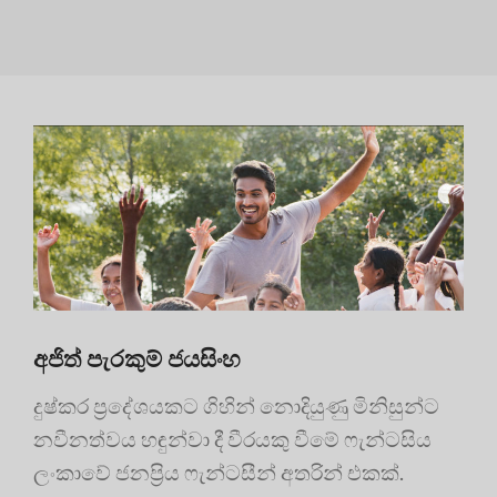
අජිත් පැරකුම් ජයසිංහ
දුෂ්කර ප්‍රදේශයකට ගිහින් නොදියුණු මිනිසුන්ට
නවීනත්වය හඳුන්වා දී වීරයකු වීමේ ෆැන්ටසිය
ලංකාවේ ජනප්‍රිය ෆැන්ටසීන් අතරින් එකක්.