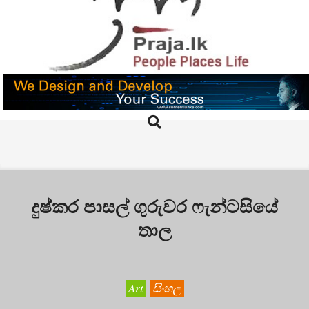
Skip
to
content
PRAJA.LK
Search
Primary
Navigation
Menu
දුෂ්කර පාසල් ගුරුවර ෆැන්ටසියේ
තාල
Art
සිංහල