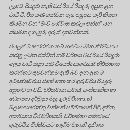
ලැබේ. රියදුරා නැති බස් රියේ රියදුරු අසුන ළඟ
වාඩි වී, රිය පණ ගන්වන ඇය පසුපස හැරී කියන
කියමන වන “මාව විශ්වාස කරලා එන්න” යන
කියමන ද ගැඹුරු අරුත් දනවන්නකි.
ජයලත් මනෝරත්න නම් නළුවා විසින් නිර්මානය
කරනු ලබන ජස්ටින් නම් චරිතය බස් රියේ රියදුරා
ලෙස වාඩි කළා නම් විනෝද සාගරයක් නිර්මානය
කරන්නට පුළුවන්කම ඇති බව දැන දැන ම
අධ්‍යක්ෂවරයා එසේ නො කර ගුරුවරිය රියදුරු
අසුනට නංවයි. වර්තමාන සමාජ, සංස්කෘතික හා
අධ්‍යාපන අර්බුදය මැද ගුරුවරියගෙන්
බලාපොරොත්තු වන්නේ සම්මතයන් පිටු දකින,
අසාමාන්‍ය වීර චරිතයකි. වර්තමාන සමාජයේ
ගුරුවරිය වීරත්වයට නැගීම වනාහි අතිශය