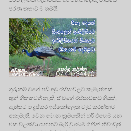
පරණ කතාව ම තමයි.
ගුරුකම වගේ පඩි අඩු රස්සාවලට කැමැත්තක්
තුන් හිතකවත් නැති, ඒ වගේ රස්සාවකට ගියත්,
ඇත්තට ම දුෂ්කර ඉස්කෝලෙක වැඩ කරන්නට
අකැමැති, වෙන මොන ක්‍රමයකින් හරි එහෙම යන
එක වළක්වා ගන්නට බැරි වුණාම ගිහින් නිවාඩුත්