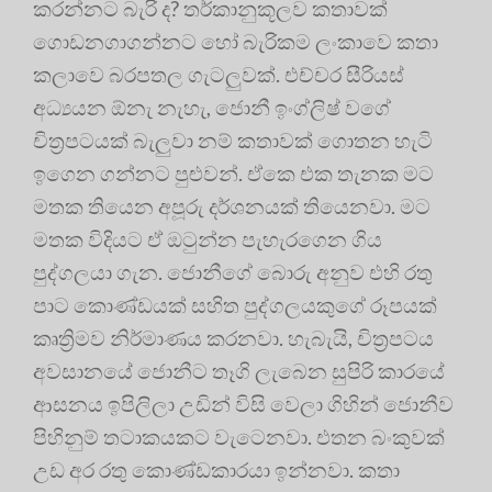
කරන්නට බැරි ද? තර්කානුකූලව කතාවක්
ගොඩනගාගන්නට හෝ බැරිකම ලංකාවෙ කතා
කලාවෙ බරපතල ගැටලුවක්. එච්චර සීරියස්
අධ්‍යයන ඕනැ නැහැ, ජොනී ඉංග්ලිෂ් වගේ
චිත්‍රපටයක් බැලුවා නම් කතාවක් ගොතන හැටි
ඉගෙන ගන්නට පුළුවන්. ඒකෙ එක තැනක මට
මතක තියෙන අපූරු දර්ශනයක් තියෙනවා. මට
මතක විදියට ඒ ඔටුන්න පැහැරගෙන ගිය
පුද්ගලයා ගැන. ජොනීගේ බොරු අනුව එහි රතු
පාට කොණ්ඩයක් සහිත පුද්ගලයකුගේ රූපයක්
කෘත්‍රිමව නිර්මාණය කරනවා. හැබැයි, චිත්‍රපටය
අවසානයේ ජොනීට තෑගි ලැබෙන සුපිරි කාරයේ
ආසනය ඉපිලිලා උඩින් විසි වෙලා ගිහින් ජොනීව
පිහිනුම් තටාකයකට වැටෙනවා. එතන බංකුවක්
උඩ අර රතු කොණ්ඩකාරයා ඉන්නවා. කතා