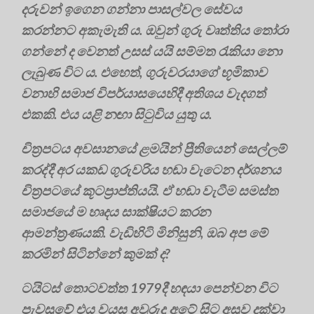
දරුවන් ඉගෙන ගන්නා පාසල්වල සේවය
කරන්නට අකැමැති ය. ඔවුන් ගුරු වෘත්තිය තෝරා
ගන්නේ ද වෙනත් උසස් යයි සම්මත රැකියා නො
ලැබුණ විට ය. එහෙත්, ගුරුවරයාගේ භූමිකාව
වනාහි සමාජ විපර්යාසයෙහිදී අතිශය වැදගත්
එකකි. එය යළි නඟා සිටුවිය යුතු ය.
චිත්‍රපටය අවසානයේ ළමයින් ප්‍රීතියෙන් සෙල්ලම්
කරද්දී අර යකඩ ගුරුවරිය හඬා වැටෙන දර්ශනය
චිත්‍රපටයේ කූටප්‍රාප්තියයි. ඒ හඬා වැටීම සමස්ත
සමාජයේ ම හෘදය සාක්ෂියට කරන
ආමන්ත්‍රණයකි. වැඩිහිටි මිනිසුනි, ඔබ අප මේ
කරමින් සිටින්නේ කුමක් ද?
ටයිටස් තොටවත්ත 1979දී හඳයා පෙන්වන විට
පැවසුවේ එය වයස අවුරුදු අටේ සිට අසූව දක්වා