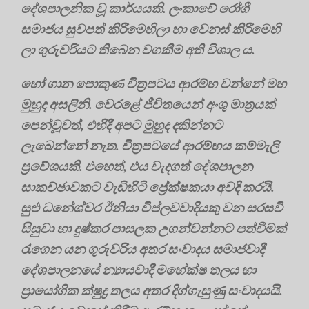
දේශපාලනික වූ කාර්යයකි. ලංකාවේ රෝගී
සමාජය සුවපත් කිරීමෙහිලා හා වෙනස් කිරීමෙහි
ලා ගුරුවරියට තිබෙන වගකීම අති විශාල ය.
හෝ ගාන පොකුණ චිත්‍රපටය ආරම්භ වන්නේ මහ
මුහුද අසලිනි. වෙරළේ ජීවිතයෙන් අංශු මාත්‍රයක්
පෙන්වූවත්, එහිදී අපට මුහුද දකින්නට
ලැබෙන්නේ නැත. චිත්‍රපටයේ ආරම්භය කම්මැලි
ප්‍රවේශයකි. එහෙත්, එය වැදගත් දේශපාලන
සාකච්ඡාවකට වැඩිහිටි ප්‍රේක්ෂකයා අවදි කරයි.
සුළු ධනේශ්වර ඊනියා විප්ලවවාදියකු වන සරසවි
සිසුවා හා දුෂ්කර පාසලක උගන්වන්නට පත්වීමක්
රැගෙන යන ගුරුවරිය අතර සංවාදය සමාජවාදී
දේශපාලනයේ න්‍යායවාදී මහේක්ෂ තලය හා
ප්‍රායෝගික ක්ෂුද්‍ර තලය අතර දිග්ගැසුණු සංවාදයයි.