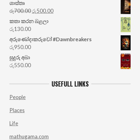
ශාස්තෘ
Original
Current
රු
700.00
රු
500.00
price
price
කතා කරන බළලා
was:
is:
රු
130.00
රු700.00.
රු500.00.
අරු‍ණෝදාකරුවෝ #Dawnbreakers
රු
950.00
සුදුරු අබා
රු
550.00
USEFULL LINKS
People
Places
Life
mathugama.com