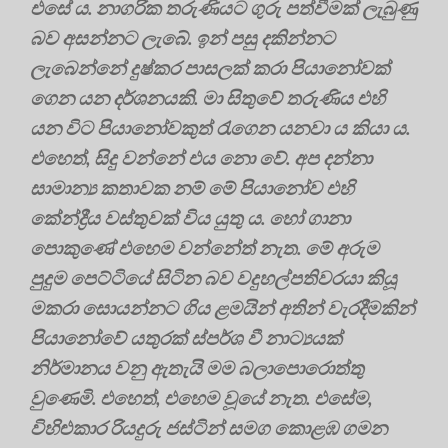
එසේ ය. නාගරික තරුණියට ගුරු පත්වීමක් ලැබුණු
බව අසන්නට ලැබේ. ඉන් පසු දකින්නට
ලැබෙන්නේ දුෂ්කර පාසලක් කරා පියානෝවක්
ගෙන යන දර්ශනයකි. මා සිතුවේ තරුණිය එහි
යන විට පියානෝවකුත් රැගෙන යනවා ය කියා ය.
එහෙත්, සිදු වන්නේ එය නො වේ. අප දන්නා
සාමාන්‍ය කතාවක නම් මේ පියානෝව එහි
කේන්ද්‍රීය වස්තුවක් විය යුතු ය. හෝ ගානා
පොකුණේ එහෙම වන්නේත් නැත. මේ අරුම
පුදුම පෙට්ටියේ සිටින බව වදුහල්පතිවරයා කියූ
මකරා සොයන්නට ගිය ළමයින් අතින් වැරදීමකින්
පියානෝවේ යතුරක් ස්පර්ශ වී නාට්‍යයක්
නිර්මානය වනු ඇතැයි මම බලාපොරොත්තු
වුණෙමි. එහෙත්, එහෙම වූයේ නැත. එසේම,
විහිළුකාර රියදුරු ජස්ටින් සමග කොළඹ ගමන