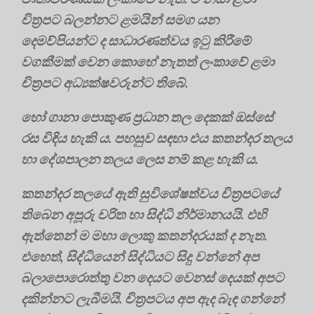
චිත්‍රපට බලන්නට ළමයින් සමග යන
දෙමව්පියන්ට ද සාධාරණත්වය ඉටු කිරීමේ
වගකීමක් වෙන කො‍හේ නැතත් ලංකාවේ ළමා
චිත්‍රපට අධ්‍යක්ෂවරුන්ට තිබේ.
හෝ ගානා පොකුණ ප්‍රධාන තල දෙකක් ඔස්සේ
රස විඳිය හැකි ය. පහසුව සඳහා එය කතන්දර තලය
හා දේශපාලන තලය ලෙස නම් කළ හැකි ය.
කතන්දර තලයේ ඇති සුවිශේෂත්වය චිත්‍රපටයේ
තිබෙන අපූරු චරිත හා සිද්ධි නිර්මානයයි. එහි
ඇත්තෙන් ම මහා ලොකු කතන්දරයක් ද නැත.
එහෙත්, සිද්ධියෙන් සිද්ධියට සිදු වන්නේ අප
බලාපොරොත්තු වන දෙයට වෙනස් දෙයක් අපට
දකින්නට ලැබීමයි. චිත්‍රපටය අප ඇද බැඳ ගන්නේ