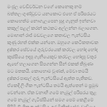
මංජුල වෙඩිවර්ධන වගේ කෙනෙකු නම්
බත්තලංගුණ්ඩුවට යනකොට එහෙ ඒ පරිසරයට
කොහෙත්ම නොගැලපෙන සුදු ගෑනුත් ඉන්නවා
කකුල් පළල් කරන් කථකට අල්ලන්න බලාගෙන.
‍මොහාන් රාජ් මඩවලගෙ කතාවල ෆැන්ටසිය
කුණු රහත් එක්ක යන්නෙ. ඔහුගෙ කෙටිකතාවක
දුෂ්කර සේවයේ ගුරුවරයෙක් කරවල හෝද හෝද
කුස්සියෙ ඉඳපු ගෑනියෙකුව කරවල හෝදපු වතුර
ඇඟේ හලාගෙන සිපගන්න සීන් එකක් තිබුණා
මට මතකයි. කොහොම වුණත්, මේවා තමයි
දුෂ්කර පාසල් ගුරු ෆැන්ටසියේ ඇත්ත පැතිකඩ.
ඒකෙදි ලිංගික ෆැන්ටසිය තමයි ඇත්තෙන් ම ප්‍රමුඛ
වෙන්නෙ. ඒක වනාහි ගමේ නෑඹුල් පරිසරය තුළ
ගමේ නෑඹුල් ගැටිස්සියන් සමග පෙම් කෙළීමේ
පිරිමි ලිංගික ෆැන්ටසිය. අර මිනින්දෝරු වාඩියෙ