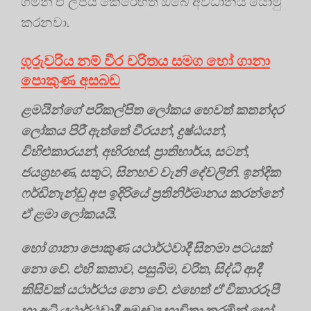
ගමන් ඒ ලිපිය කෙරෙහිත් ඔබේ අවධානය යොමු
කරනවා.
ගුරුවරිය නම් වීර චරිතය සමග හෝ ගානා
පොකුණ අසබඩ
ළමයින්ගේ පරිකල්පිත ලෝකය හෙවත් කතන්දර
ලෝකය පිරී ඇත්තේ වීරයන්, දුෂ්ඨයන්,
විහිළුකාරයන්, අභිරහස්, ප්‍රාතිහාර්ය, සටන්,
ජයග්‍රහණ, සතුට, සිනහව වැනි දේවලිනි. ඉන්දික
ෆර්ඩිනැන්ඩු අප ඉදිරියේ ප්‍රතිනිර්මානය කරන්නේ
ඒ ළමා ලෝකයයි.
හෝ ගානා පොකුණ යථාර්ථවාදී සිනමා පටයක්
නො වේ. එහි කතාව, පසුබිම, චරිත, සිද්ධි ආදී
කිසිවක් යථාර්ථය නො වේ. එහෙත් ඒ විකාරරූපී
හා අධි යථාර්ථවාදී අමුද්‍රව්‍ය භාවිතා කරමින් හෝ