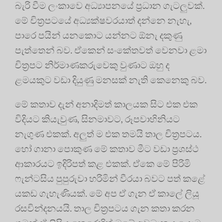
බැරි වීම ලංකාවෙ අධ්‍යාපනයේ ප්‍රධාන ගැටලුවක්.
මේ චිත්‍රපටයේ අධ්‍යක්ෂවරයාත් දන්නෙ නැහැ,
පාරෙ පයින් යනකොට යන්නට ඕනැ දකුණු
පැත්තෙන් බව. ඒකෙන් සංකේතවත් වෙනවා ළමා
චිත්‍රපට නිර්මාණකරුවෙකු වුණාට ඔහු ද
ළමයකුට වඩා දියුණු මනසක් නැති කෙනෙකු බව.
මේ කතාව දැන් අනාදිමත් කාලයක සිට එක එක
විදියට කියැවුණ, සිනමාවට, රූපවාහිනියට
නැගුණ එකක්. අලුත් ම එක තමයි තාල චිත්‍රපටය.
හෝ ගානා පොකුණ මේ කතාව මීට වඩා ප්‍රශස්ථ
ආකාරයට ඉදිරිපත් කළ එකක්. ඒකෙ මේ පිරිමි
ෆැන්ටසිය පුපුරුවා හරිමින් වීරයා බවට පත් කළේ
යකඩ ගැහැණියක්. මේ අප ඒ ගැන ඒ කාලේ ලියූ
රසවින්දනයයි. තාල චිත්‍රපටය ගැන කතා කරන