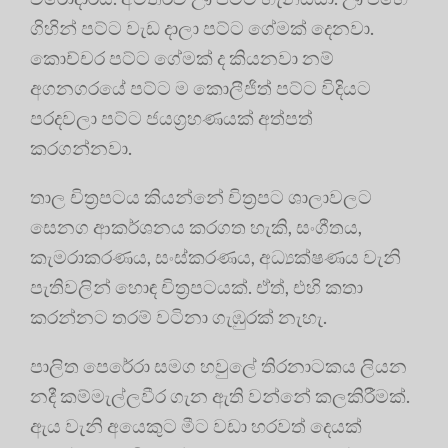
ගිහින් පට්ට වැඩ දාලා පට්ට ගේමක් දෙනවා.
කොච්චර පට්ට ගේමක් ද කියනවා නම්
අගනගරයේ පට්ට ම කොලීජිත් පට්ට විදියට
පරදවලා පට්ට ජයග්‍රහණයක් අත්පත්
කරගන්නවා.
තාල චිත්‍රපටය කියන්නේ චිත්‍රපට ශාලාවලට
සෙනග ආකර්ශනය කරගත හැකි, සංගීතය,
කැමරාකරණය, සංස්කරණය, අධ්‍යක්ෂණය වැනි
පැතිවලින් හොඳ චිත්‍රපටයක්. ඒත්, එහි කතා
කරන්නට තරම් වටිනා ගැඹුරක් නැහැ.
පාලිත පෙරේරා සමග හවුලේ තිරනාටකය ලියන
නදී කම්මැල්ලවීර ගැන ඇති වන්නේ කලකිරීමක්.
ඇය වැනි අයෙකුට මීට වඩා හරවත් දෙයක්