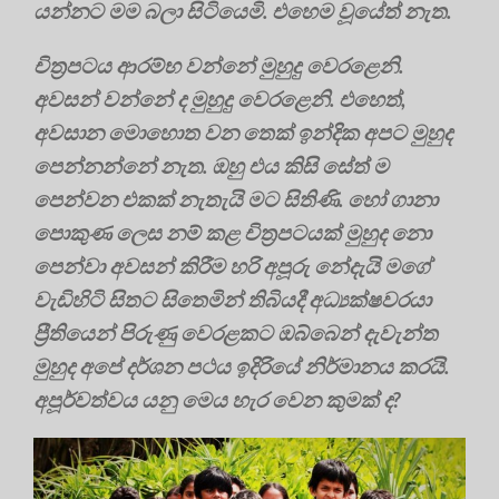
යන්නට මම බලා සිටියෙමි. එහෙම වූයේත් නැත.
චිත්‍රපටය ආරම්භ වන්නේ මුහුදු වෙරළෙනි.
අවසන් වන්නේ ද මුහුදු වෙරළෙනි. එහෙත්,
අවසාන මොහොත වන තෙක් ඉන්දික අපට මුහුද
පෙන්නන්නේ නැත. ඔහු එය කිසි සේත් ම
පෙන්වන එකක් නැතැයි මට සිතිණි. හෝ ගානා
පොකුණ ලෙස නම් කළ චිත්‍රපටයක් මුහුද නො
පෙන්වා අවසන් කිරීම හරි අපූරු නේදැයි මගේ
වැඩිහිටි සිතට සිතෙමින් තිබියදී අධ්‍යක්ෂවරයා
ප්‍රීතියෙන් පිරුණු වෙරළකට ඔබ්බෙන් දැවැන්ත
මුහුද අපේ දර්ශන පථය ඉදිරියේ නිර්මානය කරයි.
අපූර්වත්වය යනු මෙය හැර වෙන කුමක් ද?