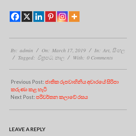
2019-
03-
By:
admin
On:
March 17, 2019
In:
Art
,
සිංහල
17
Tagged:
චිත්‍රපට
,
තාල
With:
0 Comments
Previous Post:
ජාතික රූපවාහිනිය අවාරයේ සිරිපා
කරුණා කළ හැටි
Next Post:
පරිවර්තන කලාවේ රසය
LEAVE A REPLY