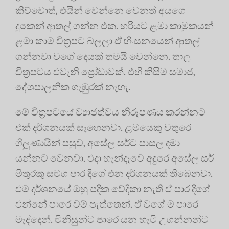
කිව්වොත්, එයින් වෙන්නෙ වෙනත් අයගෙ
දුකෙන් ආතල් ගන්න එක. හරියට ළමා කාමුකයන්
ළමා කාම චිත්‍රපට බලලා ඒ හිංසනයෙන් ආතල්
ගන්නවා වගේ දෙයක් තමයි වෙන්නෙ. තාල
චිත්‍රපටය එවැනි ප්‍රෝඩාවක්. එහි කිසිම සමාජ,
දේශපාලනික ගැඹුරක් නැහැ.
මේ චිත්‍රපටයේ ව්‍යාජත්වය නිරූපණය කරන්නට
එක් දර්ශනයක් සෑහෙනවා. ළමයෙකු වතුරෙ
ගිලුණායින් පසුව, අසේල සර්ට පාසල දමා
යන්නට වෙනවා. එදා හැන්දෑවෙ අඳුරෙ අසේල සර්
මිතුරකු සමග පාර දිගේ එන දර්ශනයක් තිබෙනවා.
එම දර්ශනයේ ඔහු පදික වේදිකා නැති ඒ පාර දිගේ
එන්නේ පාරෙ වම් පැත්තෙන්. ඒ වගේ ම පාරෙ
මැද්දෙන්. මිනිසුන්ට පාරෙ යන හැටි උගන්නන්ට