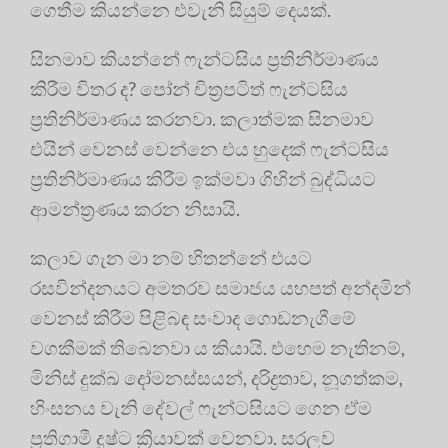
ගෙතීම කියන්නෙ එවැනි සියුම් දෙයක්.
සිනමාව කියන්නේ ෆැන්ටසිය ප්‍රතිනිර්මාණය
කිරීම විතර ද? පෝන් චිත්‍රපටිත් ෆැන්ටසිය
ප්‍රතිනිර්මාණය කරනවා. කලාත්මක සිනමාව
එයින් වෙනස් වෙන්නෙ එය හුදෙක් ෆැන්ටසිය
ප්‍රතිනිර්මාණය කිරීම ඉක්මවා ගිහින් බුද්ධියට
ආමන්ත්‍රණය කරන නිසායි.
කලාව ගැන මා නම් හිතන්නේ එයට
රසවින්දනයට අමතරව සමාජය යහපත් අන්දමින්
වෙනස් කිරීම පිළිබඳ සංවාද ගොඩනැගීමේ
වගකීමක් තිබෙනවා ය කියායි. එහෙම නැතිනම්,
මිනිස් දුක්ඛ දෝමනස්සයන්, දරිද්‍රතාව, නූගත්කම,
හිංසනය වැනි දේවල් ෆැන්ටසියට ගෙන ඒම
ප්‍රතිගාමී දුෂ්ට ක්‍රියාවක් වෙනවා. සරලව