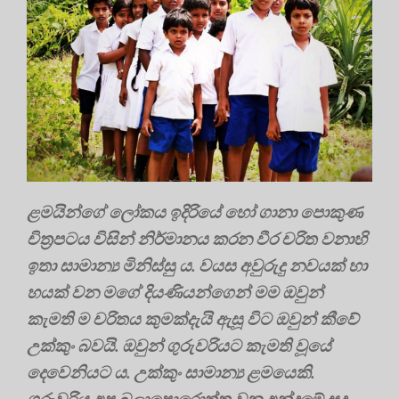
ළමයින්ගේ ලෝකය ඉදිරියේ හෝ ගානා පොකුණ
චිත්‍රපටය විසින් නිර්මානය කරන වීර චරිත වනාහි
ඉතා සාමාන්‍ය මිනිස්සු ය. වයස අවුරුදු නවයක් හා
හයක් වන මගේ දියණියන්ගෙන් මම ඔවුන්
කැමති ම චරිතය කුමක්දැයි ඇසූ විට ඔවුන් කීවේ
උක්කුං බවයි. ඔවුන් ගුරුවරියට කැමති වූයේ
දෙවෙනියට ය. උක්කුං සාමාන්‍ය ළමයෙකි.
ගුරුවරිය අප බලාපොරොත්තු වන අන්දමේ සුදු