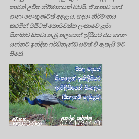
කාටත් උචිත නිර්මානයක් බවයි. ඒ කතාව හෝ
ගානා පොකුණටත් අදාළ ය. හඳයා නිර්මානය
කරමින් ටයිටස් තොටවත්ත ලංකාවේ ළමා
සිනමාව ඔසවා තැබූ තලයෙන් ඉදිරියට එය ගෙන
යන්නට ඉන්දික ෆර්ඩිනැන්ඩු සමත් වී ඇතැයි මට
සිතේ.