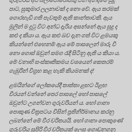
පාට, සුකුමාර ලලනාවක් ද නො වේ. ඇය තරමක්
ගොරහැඩි ගති පැවතුම් ඇති කාන්තාවකි. ඇය
මුලින් ම දුටු විට අන්ධ දැරිය අසන්නේ ඇය සුදු ද
කළු ද කියා ය. ඇය කළු බව දැන ගත් විට ළමයකු
කියන්නේ එහෙනම් ඇය මේ පාසලෙන් මාරු වී
නො ගොස් ඔවුන් සමග රැඳී සිටිනු ඇති ය කියා ය.
මේ වනාහි සංස්කෘතිකමය වශයෙන් කෙතරම්
ගැඹුරින් විග්‍රහ කළ හැකි කියමනක් ද?
ළමයින්ගේ ලෝකයේදී තාත්තා ළඟට ඊළඟ
වීරයන් වන්නේ පෙර පාසලේ හෝ පාසලේ
ඔවුන්ට උගන්වන ගුරුවරියන් ය. හෝ ගානා
පොකුණ චිත්‍රපටය විසින් ප්‍රතිනිර්මානය කරනු
ලබන්නේ මේ වීර චරිතයයි. හෝ ගානා පොකුණේ
ගුරුවරිය සුපිරි වීර චරිතයක් ලෙස ගොඩනගනු