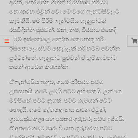
අරන්, නෝ පේත් ගිහින් ඒ රස්සාව හරියට
නොකරන එවුන් පවා මේ වගේ ෆැන්ටසිවලට
කැමතියි. මේ පිරිමි ෆැන්ටසිය ගෑනුන්ටත්
රසවිඳින්න පුළුවන්. ඕනැ නම්, වීරයාට එහෙදි
ගමේ ඉස්කෝලෙ නෝන කෙනෙකු හරි,
ඉස්කෝලෙ ස්වීට් කෙල්ලක් හරි හම්බ වෙන්න
පුළුවන්නේ. ගෑනුන්ට පුළුවන් ඒ භූමිකාවන්ට
තමන් ආවේශ කරගන්න.
ඒ ෆැන්ටසිය අනුව, ගමේ පරිසරය පට්ට
ලස්සනයි. ගමේ ළමයි පට්ට අහිංසකයි. උන්ගෙ
මව්පියන් පට්ට නූගත්. පට්ට ගැමියන් පට්ට
හොඳයි. ගමේ දේශපාලනය කරන එවුන්,
ග්‍රාමසේවකලා සහ සමහර ගුරුවරු පට්ට දුෂ්ටයි.
ඒ අතරෙ ගමට මාරු වී යන ගුරුවරයා පට්ට
වීරෝදාරයි. අමතරව ඌ පට්ට හැන්ඩියා. ඌ එහේ