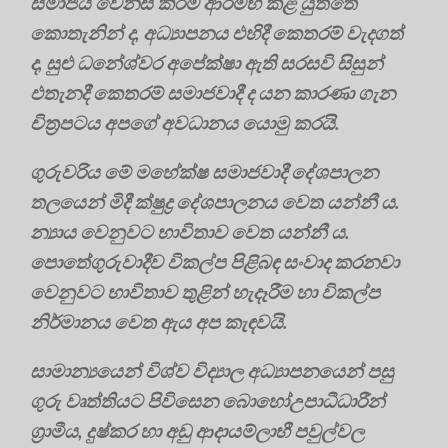
සමාජය වෙනස් කිරීම ආරම්භ කළ යුත්තේ
කොතැනින් ද, අධ්‍යාපනය එහිදී කෙතරම් වැදගත්
ද, සුළු ධනේශ්වර අපේක්ෂා ඇති සරසවි සිසුන්
එතැනදී කෙතරම් සමාජවාදී ද යන කාරණා ගැන
චිත්‍රපටය අපගේ අවධානය යොමු කරයි.
ගුරුවරිය මේ මහේක්ෂ සමාජවාදී දේශපාලන
තලයෙන් මිදී ක්ෂුද්‍ර‍ දේශපාලනය වෙත යන්නී ය.
න්‍යාය වෙනුවට භාවිතාව වෙත යන්නී ය.
පොතේගුරුවාදීව විකල්ප පිළිබඳ සංවාද කරනවා
වෙනුවට භාවිතාව තුළින් හැදෑරීම හා විකල්ප
නිර්මානය වෙත ඇය අප කැඳවයි.
සාමාන්‍යයෙන් විශ්ව විද්‍යාල අධ්‍යාපනයෙන් පසු
ගුරු වෘත්තියට පිවිසෙන බොහෝඋපාධීධාරීන්
ග්‍රාමීය, දුෂ්කර හා අඩු ආදායම්ලාභී පවුල්වල