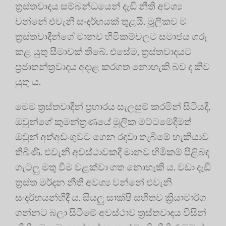
ත්‍රස්තවාදය සම්බන්ධයෙන් දැඩි නීති අවශ්‍ය
වන්නේ එවැනි සංදර්භයක් තුළයි. මූලිකව ම
ත්‍රස්තවාදීන්ගේ මානව හිමිකම්වලට සමාජය ගරු
කළ යුතු සීමාවක් තිබේ. එසේම, ත්‍රස්තවාදයට
ප්‍රජාතන්ත්‍රවාදය අදාළ කරගත නොහැකි බව ද කිව
යුතු ය.
මෙම ත්‍රස්තවාදීන් ප්‍රහාරය සැලසුම් කරමින් සිටියදී,
ඔවුන්ගේ කුමන්ත්‍රණයේ මූලික මට්ටමේදීමත්
ඔවුන් අත්අඩංගුවට ගෙන රඳවා තැබීමේ හැකියාව
තිබිණි. එවැනි අවස්ථාවකදී මානව හිමිකම් පිළිබඳ
ගැටලු මතු වීම වළක්වා ගත නොහැකි ය. වඩා දැඩි
ත්‍රස්ත මර්දන නීති අවශ්‍ය වන්නේ එවැනි
සංදර්භයන්හිදී ය. සියලු සාක්ෂි සහිතව ක්‍රියාමාර්ග
ගන්නට බලා සිටීමේ අවස්ථාව ත්‍රස්තවාදය විසින්