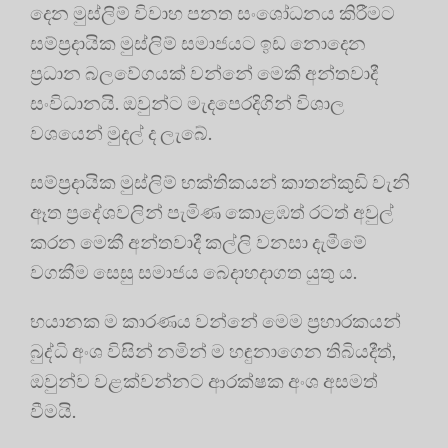
දෙන මුස්ලිම් විවාහ පනත සංශෝධනය කිරීමට
සම්ප්‍රදායික මුස්ලිම් සමාජයට ඉඩ නොදෙන
ප්‍රධාන බලවේගයක් වන්නේ මෙකී අන්තවාදී
සංවිධානයි. ඔවුන්ට මැදපෙරදිගින් විශාල
වශයෙන් මුදල් ද ලැබේ.
සම්ප්‍රදායික මුස්ලිම් භක්තිකයන් කාතන්කුඩි වැනි
ඈත ප්‍රදේශවලින් පැමිණ කොළඹත් රටත් අවුල්
කරන මෙකී අන්තවාදී කල්ලි වනසා දැමීමේ
වගකීම සෙසු සමාජය බෙදාහදාගත යුතු ය.
භයානක ම කාරණය වන්නේ මෙම ප්‍රහාරකයන්
බුද්ධි අංශ විසින් නමින් ම හඳුනාගෙන තිබියදීත්,
ඔවුන්ව වළක්වන්නට ආරක්ෂක අංශ අසමත්
වීමයි.