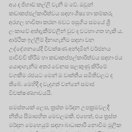
අය ද ජිහාඩ් කල්ලි වැනි ම වේ. ඔවුන්
කඩාකප්පල්කාරිත්වය සඳහා ශිෂ්‍ය හා කම්කරු
අරගල භාවිතා කරන බවට පසුගිය සමයේ ශ්‍රී
ලංකාවේ අත්දැකීම්වලින් වුව ද වටහා ගත හැකි ය.
ආර්ථික ඉල්ලීම් දිනාගැනීම සඳහා වන
උද්දේශනයේදී විචක්ෂණ අන්දමින් වර්ජනය
පාවිච්චි කිරීම හා කඩාකප්පල්කාරිත්වය සඳහා එය
යොදාගැනීම අතර වෙනස සලකුණු කිරීමේ
වගකීම රජයට මෙන් ම වෘත්තීය සමිතිවලට ද
තිබේ. මෙහිදී ද වැදගත් වන්නේ සමාජ
විචක්ෂණභාවයයි.
සමස්තයක් ලෙස, ත්‍රස්ත මර්දන උපක්‍රමවලදී
නීතිය සීමාසහිත මෙවලමකි. එහෙත්, එය ත්‍රස්ත
මර්දන මෙහෙයුම් සඳහා බාධාකාරී නොවීම මූලික