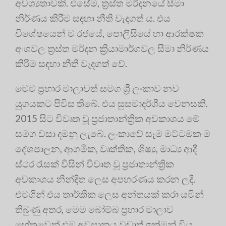
අවශ්‍යතාවකි. එසේම, ත්‍රස්ත මර්දනයේ සීමා
නිර්ණය කිරීම සඳහා නීති වැදගත් ය. එය
විශේෂයෙන් ම රජයේ, පොලිසියේ හා ආරක්ෂක
අංශවල ත්‍රස්ත මර්දන ක්‍රියාමාර්ගවල සීමා නිර්ණය
කිරීම සඳහා නීති වැදගත් වේ.
මෙම ප්‍රහාර මාලාවත් සමග ශ්‍රී ලංකාව නව
යුගයකට පිවිස තිබේ. එය සුසමාදර්ශීය වෙනසකි.
2015 සිට විවෘත වූ ප්‍රජාතාන්ත්‍රික අවකාශය මේ
සමග වසා දමනු ලැබේ. ලංකාවේ සෑම මට්ටමක ම
දේශපාලන, ආගමික, වෘත්තික, ශිෂ්‍ය, මාධ්‍ය ආදී
ස්ථර රැසක් විසින් විවෘත වූ ප්‍රජාතාන්ත්‍රික
අවකාශය නින්දිත ලෙස අපහරණය කරන ලදී.
එමගින් එය තාර්කික ලෙස අන්තයක් කරා යමින්
තිබුණු අතර, මෙම බෝම්බ ප්‍රහාර මාලාව
හේතුවෙන් එම අවසානය වඩාත් ඉක්මන් විය.