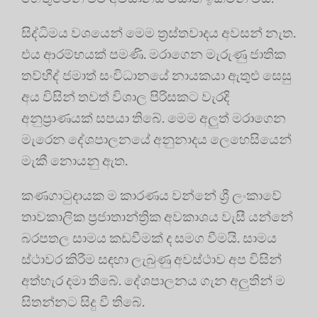
සිද්ධිමය වශයෙන් මෙම ත්‍රස්තවාදය අවසන් නැත.
එය ආරම්භයක් පමණි. මරාගෙන මැරුණු ජාතික
තව්හීද් ජමාත් සංවිධානයේ නායකයා ඇතුළු සෙසු
අය විසින් තවත් විශාල පිරිසකට වැරදි
අනුප්‍රාණයක් සපයා තිබේ. මෙම අලුත් මරාගෙන
මැරෙන දේශපාලනයේ අනුනාදය ලෙහෙසියෙන්
මැකී නොයනු ඇත.
කණගාටුදායක ම කාරණය වන්නේ ශ්‍රී ලංකාවේ
තාවකාලික ප්‍රජාතාන්ත්‍රික අවකාශය වැසී යන්නේ
බරපතල සාමය කඩවීමක් ද සමග වීමයි. සාමය
ස්ථාවර කිරීම සඳහා ලැබුණු අවස්ථාව අප විසින්
අත්හැර දමා තිබේ. දේශපාලනය ගැන අලුතින් ම
සිතන්නට සිදු වී තිබේ.