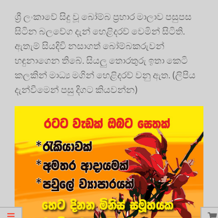
ශ්‍රී ලංකාවේ සිදු වූ බෝම්බ ප්‍රහාර මාලාව පසුපස
සිටින බලවේග දැන් හෙළිදරව් වෙමින් සිටිති.
ඇතැම් සියදිවි නසාගත් බෝම්බකරුවන්
හඳුනාගෙන තිබේ. ‍සියලු තොරතුරු ඉතා කෙටි
කලකින් මාධ්‍ය මගින් හෙළිදරව් වනු ඇත. (ලිපිය
දැන්වීමෙන් පසු දිගට කියවන්න)