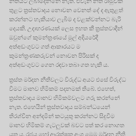
නීතියට ලබාදෙන්නේ නැත. එවැනි නීති රාමුවක්
තුළට ත්‍රස්තවාදය නොවන වෙනත් දේ ද ඇතුළත්
කරන්නට හැකියාව ලැබීම ද වළක්වන්නට බැරි
දෙයකි. උදාහරණයක් ලෙස ඉහත කී ත්‍රස්තවාදීන්
ඔවුන්ගේ කුමන්ත්‍රණයේ මුල් අදියරේදී
අත්අඩංගුවට ගත් ආකාරයට ම
කුමන්ත්‍රණකරුවන් නොවන පිරිසක් ද
අත්අඩංගුවට ගෙන රඳවා තබා ගත හැකි ය.
ත්‍රස්ත මර්දන නීතිවලට විරුද්ධ අයට එසේ විරුද්ධ
වීමට මානව හිමිකම් පදනමක් තිබේ. එහෙත්,
ත්‍රස්තවාදය මානව හිමිකම්වලට ගරු කරන්නේ
නැත. එහෙයින් ත්‍රස්තවාදය සම්බන්ධයෙන්
තිරශ්චීන අන්දමින් කටයුතු කරන්නට සිදුවීම
මානව හිමිකම් ගැටලුවක් බවට පත් කර නොගත
යුතු ය. රජය හෝ ආරක්ෂක අංශ මෙම මර්දන නීති