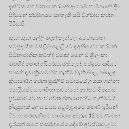
දෘෂ්ටිකයන් විනාශ කරමින් ආගමේ නාමයෙන් දිවි
පිදීමෙන් ස්වර්ගයට යා හැකි යයි විශ්වාස කරන
පිරිසකි.
කුඩා කුඩා පල්ලි තැන් තැන්වල අටවාගෙන
සම්ප්‍රදායික මුස්ලිම් පල්ලියට ද අභියෝග කරමින්
සිටින ජාතික තව්හීද් ජමාත් මෙන් ම ශ්‍රී ලංකා
තව්හීද් ජමාත් ද සිගරැට්, මත්පැන්, මත්ද්‍රව්‍ය ආදියට
එරෙහි දැඩි ක්‍රියාමාර්ග ගැනීම වැනි බාල, බොළඳ
ක්‍රියාමාර්ග හරහා මුස්ලිම් සමාජයේ උපයා ගන්නා
ජනප්‍රියත්වය භාවිතා කරන්නේ අන්තවාදී අදහස්
ප්‍රචාරණයට හා ඒ වෙත ජනයා හරවා ගැනීමටයි.
නිදසුනක් ලෙස වයස අවුරුදු අටේ පමණ දැරියන්
විවාහ කරගැනීමේ හා වයස අවුරුදු 12 පමණ වන
දැරියන් සමග සංසර්ගයේ යෙදීමේ අවස්ථාව ලබා