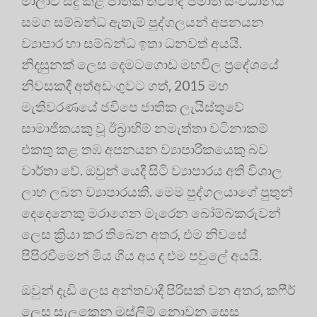
මාලාව සිදු කළ ජාතික තව්හීද් ජමාත් සංවිධානය
සමග සම්බන්ධ ඇතැම් පුද්ගලයන් අපනයන
ව්‍යාපාර හා සම්බන්ධ ඉතා ධනවත් අයයි.
නිදසුනක් ලෙස දෙමටගොඩ මහවිල ප්‍රදේශයේ
නිවසකදී අත්අඩංගුවට ගත්, 2015 මහ
මැතිවරණයේ ජවිපෙ ජාතික ලැයිස්තුවේ
සාමාජිකයකු වූ ඊබ්‍රාහිම් නමැත්තා වටිනාකම්
එකතු කළ තඹ අපනයන ව්‍යාපාරිකයෙකු බව
වාර්තා වේ. ඔවුන් යෙදී සිටි ව්‍යාපාරය අති විශාල
ලාභ ලබන ව්‍යාපාරයකි. මෙම පුද්ගලයාගේ පුතුන්
දෙදෙනෙකු මරාගෙන මැරෙන බෝම්බකරුවන්
ලෙස ක්‍රියා කර තිබෙන අතර, එම නිවසේ
පිපිරවීමෙන් මිය ගිය අය ද එම පවුලේ අයයි.
ඔවුන් දැඩි ලෙස අන්තවාදී පිරිසක් වන අතර, කෆීර්
ලෙස සැලකෙන මුස්ලිම් නොවන සෙසු