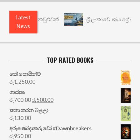
Latest
යථාර්ථයකට කවුළුවක්
ශ්‍රී ලංකාවේ ණය ශ්‍රේණිගත කි
News
TOP RATED BOOKS
කේ පොයින්ට්
රු
1,250.00
ශාස්තෘ
Original
Current
රු
700.00
රු
500.00
price
price
කතා කරන බළලා
was:
is:
රු
130.00
රු700.00.
රු500.00.
අරු‍ණෝදාකරුවෝ #Dawnbreakers
රු
950.00