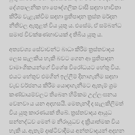
දේශපාලනික හා පෞද්ගලික වාසි සඳහා භාවිතා
කිරීම වැළැක්වීම සඳහා ප්‍රතිපාදන ත්‍රස්ත මර්දන
නීතිවල ඇතුළත් විය යුතු ය. එසේම, ඒ සම්බන්ධ
සමාජ විචක්ෂණභාවයක් ද තිබිය යුතු ය.
අත්‍යවශ්‍ය සේවාවන්ට බාධා කිරීම ත්‍රස්තවාදය
ලෙස සැලකිය හැකි බවට ගෙන ආ ප්‍රතිපාදන
වාමාංශිකයන්ගේ විශේෂ විරෝධයට හේතු විය.
එයට හේතුව එමගින් ඉල්ලීම් දිනාගැනීම සඳහා
වැඩ වර්ජනය කිරීම යොදාගැනීමට ඇතැම් ශ්‍රම
කණ්ඩායම්වලට තිබෙන හිමිකම උල්ලංඝනය
වෙනවා ය යන අදහසයි. මෙතැනදී ද සැලකිලිමත්
විය යුතු කාරණයක් තිබේ. ත්‍රස්තවාදය ආයුධ
සන්නද්ධව මෙන් ම නිරායුධව ද ක්‍රියාත්මක විය
හැකි ය. ඇතැම් දෘෂ්ටිවාදීමය අන්තවාදයන් අදහන