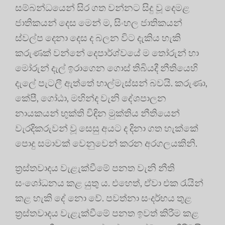
සම්බන්ධයෙන් සිර ගත වන්නට සිදු වූ දෙමළ
ජාතිකයන් දෙස මෙන් ම, සිංහල ජාතිකයන්
ස්වල්ප දෙනා දෙස ද බලන විට දැකිය හැකි
කරුණක් වන්නේ දෙපාර්ශ්වයේ ම තෝරුන් හා
මෝරුන් දැල් ඉරාගෙන ගොස් තිබියදී නීතියෙහි
දැලේ පැටලී ඇත්තේ හාල්මැස්සන් බවයි. කරුණා,
කේපී, ගෝඨා, මහින්ද වැනි දේශපාලන
නායකයන් භුක්ති විඳින මුක්තිය නීතියෙන්
වැරදිකරුවන් වූ සෙසු අයට ද දිනා ගත හැක්කේ
පොදු සමාවක් වෙනුවෙන් කරන අරගලයකිනි.
ත්‍රස්තවාදය වැළැක්වීමේ පනත වැනි නීති
සංශෝධනය කළ යුතු ය. එහෙත්, ඒවා එක රැයින්
කළ හැකි දේ නො වේ. පවත්නා සංදර්භය තුළ
ත්‍ර‍ස්තවාදය වැළැක්වීමේ පනත ඉවත් කිරීම කළ