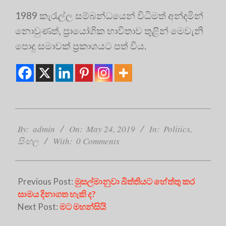
1989 කැරැල්ල සම්බන්ධයෙන් විධිමත් අන්දමින්
නොවුණත්, ප්‍රායෝගික භාවිතාව තුළින් මෙවැනි
පොදු සමාවක් ප්‍ර‍කාශයට පත් විය.
2019-
05-
By:
admin
On:
May 24, 2019
In:
Politics
,
24
සිංහල
With:
0 Comments
Previous Post:
මුසල්මානුවා බිත්තියට හේත්තු කර
සාමය දිනාගත හැකි ද?
Next Post:
මට මහන්සියි