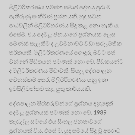
මිලිටරිකරණය සමස්ත සමාජ දේහය පුරා ම
පැතිරුණු සංකීර්ණ ප්‍ර‍ශ්නයකි. හුදු සටන්
පාඨවලින් මිලිටරිහරණය සිදු කළ නො හැකි ය.
එසේම, එය දෙමළ ජනයාගේ ප්‍ර‍ශ්නයක් ලෙස
පමණක් සැලකීම ද උවමනාවට වඩා සරලමතික
තර්කයකි. මිලිටරිකරණයේ ගොදුරු බවට පත්
වන්නේ පීඩිතයන් පමණක් නො වේ. පීඩකයන්ට
ද මිලිටරිකරණය පීඩාවකි. සියලු දේශපාලන
වෙනස්කම් අතර, මිලිටරිහරණය යනු ඉතා
ඉවසිලිවන්තව කළ යුතු කාර්යයකි.
දේශපාලන සිරකරුවන්ගේ ප්‍ර‍ශ්නය ද හුදෙක්
දෙමළ ප්‍ර‍ශ්නයක් පමණක් නො වේ. 1989
කැරැල්ල සමයේ එය සිංහල ජනතාවගේ
ප්‍ර‍ශ්නයක් විය. එසේ ම, යුද සමයේ සිදු වූ අපරාධ