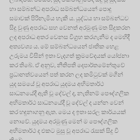
හා සම්බන්ධ අපරාධ සම්බන්ධයෙන් පොදු
සමාවක් පිරිනැමිය හැකි ය. යුද්ධය හා සම්බන්ධව
සිදු වුණු අපරාධ සහ වෙනත් අරමුණු මත සිදුකරන
ලද අපරාධ අතර වෙනස විග්‍ර‍හ කරගැනීම ද මෙහිදී
අත්‍යවශ්‍ය ය. මේ සම්බන්ධයෙන් ජාතික හෙළ
උරුමය විසින් ඉතා වැදගත් ක්‍ර‍මවේදයක් යෝජනා
කර තිබේ. ඒ අනුව, නීතිපති දෙපාර්තමේන්තුවේ
ප්‍ර‍ධානත්වයෙන් පත් කරන ලද කමිටුවක් මගින්
යුද සමයේ වූ අපරාධ යුදමය අභිමතාර්ථ
සාධනයේදී ඇති වූ දේවල් ද, නැතිනම් පෞද්ගලික
අභිමතාර්ථ සාධනයේදී වූ දේවල් ද යන්න වෙන්
කර හඳුනාගනු ඇත. මෙය ද ඉතා සරල කාර්යයක්
නොවේ. යුදමය අරමුණු මෙන් ම පෞද්ගලික
අභිමතාර්ථ ද එකට මුසු වූ අපරාධ රැසක් සිදු වී
තිබේ.