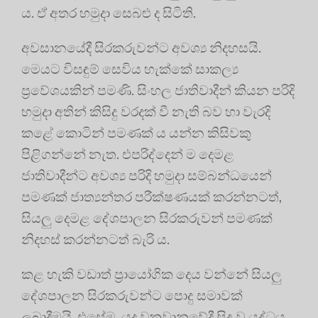
ය. ඒ අතර හමුදා සෙබළු ද සිටිති.
අවසානයේදී සිරකරුවන්ට අවශ්‍ය නිදහසයි.
මෙයට විසඳුම් සෙවිය හැක්කේ සාකල්‍ය
ප්‍රවේශයකින් පමණි. සිංහල ජාතිවාදීන් කියන පරිදි
හමුදා අතින් කිසිදු වරදක් වී නැති බව හා වැරදි
කළේ කොටින් පමණක් ය යන්න කිසිවකු
පිළිගන්නේ නැත. එපරිද්දෙන් ම දෙමළ
ජාතිවාදීන්ට අවශ්‍ය පරිදි හමුදා සම්බන්ධයෙන්
පමණක් ජාත්‍යන්තර පරීක්ෂණයක් කරන්නටත්,
සියලු දෙමළ දේශපාලන සිරකරුවන් පමණක්
නිදහස් කරන්නටත් බැරි ය.
කළ හැකි වඩාත් ප්‍රායෝගික දෙය වන්නේ සියලු
දේශපාලන සිරකරුවන්ට පොදු සමාවක්
ලබාදීමයි. එසේම, යුද වකවානුවේදී සිදු වූ යුද්ධය