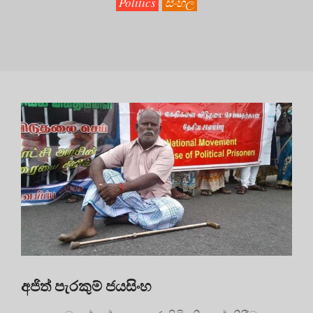
Politics
සිංහල
අජිත් පැරකුම් ජයසිංහ