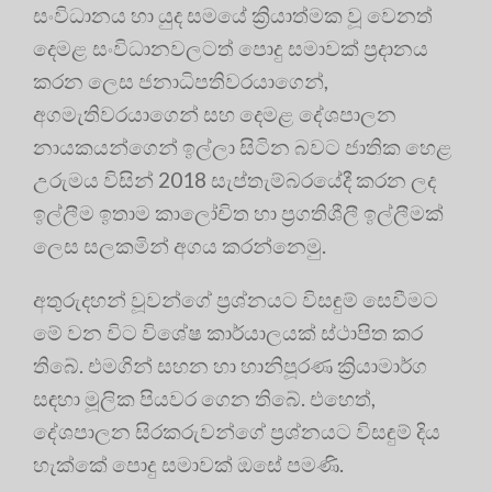
සංවිධානය හා යුද සමයේ ක්‍රියාත්මක වූ වෙනත්
දෙමළ සංවිධානවලටත් පොදු සමාවක් ප්‍ර‍දානය
කරන ලෙස ජනාධිපතිවරයාගෙන්,
අගමැතිවරයාගෙන් සහ දෙමළ දේශපාලන
නායකයන්ගෙන් ඉල්ලා සිටින බවට ජාතික හෙළ
උරුමය විසින් 2018 සැප්තැම්බරයේදී කරන ලද
ඉල්ලීම ඉතාම කාලෝචිත හා ප්‍ර‍ගතිශීලී ඉල්ලීමක්
ලෙස සලකමින් අගය කරන්නෙමු.
අතුරුදහන් වූවන්ගේ ප්‍ර‍ශ්නයට විසඳුම් සෙවීමට
මේ වන විට විශේෂ කාර්යාලයක් ස්ථාපිත කර
තිබේ. එමගින් සහන හා හානිපූරණ ක්‍රියාමාර්ග
සඳහා මූලික පියවර ගෙන තිබේ. එහෙත්,
දේශපාලන සිරකරුවන්ගේ ප්‍ර‍ශ්නයට විසඳුම් දිය
හැක්කේ පොදු සමාවක් ඔසේ පමණි.