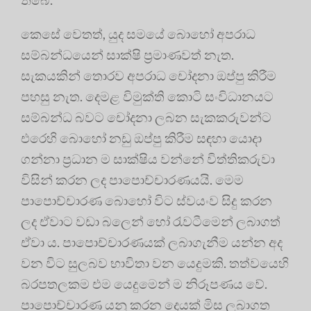
කෙසේ වෙතත්, යුද සමයේ බොහෝ අපරාධ
සම්බන්ධයෙන් සාක්ෂි ප්‍ර‍මාණවත් නැත.
සැකයකින් තොරව අපරාධ චෝදනා ඔප්පු කිරීම
පහසු නැත. දෙමළ විමුක්ති කොටි සංවිධානයට
සම්බන්ධ බවට චෝදනා ලබන සැකකරුවන්ට
එරෙහි බොහෝ නඩු ඔප්පු කිරීම සඳහා යොදා
ගන්නා ප්‍ර‍ධාන ම සාක්ෂිය වන්නේ විත්තිකරුවා
විසින් කරන ලද පාපොච්චාරණයයි. මෙම
පාපොච්චාරණ බොහෝ විට ස්වයංව සිදු කරන
ලද ඒවාට වඩා බලෙන් හෝ රැවටීමෙන් ලබාගත්
ඒවා ය. පාපොච්චාරණයක් ලබාගැනීම යන්න අද
වන විට සුලබව භාවිතා වන යෙදුමකි. තත්වයෙහි
බරපතලකම එම යෙදුමෙන් ම නිරූපණය වේ.
පාපොච්චාරණ යනු කරන දෙයක් මිස ලබාගත