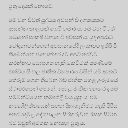
යුතු දෙයක් නොවේ.
මේ වන විටත් යුද්ධය අවසන් වී දශකයකට
ආසන්න කාලයක් ගෙවී හමාර ය. මේ වන විටත්
බොහෝ සාක්ෂි විනාශ වී අවසන් ය. යුද අපරාධ
චෝදනාවන්ගෙන් අවසානයේදී ලංකාවට ඉතිරි වී
තිබෙන්නේ ජාත්‍යන්තරයට අපට තරවටු
කරන්නට යොදාගත හැකි කෙවිටක් පමණි.මේ
තත්වය සිංහල ජාතික ව්‍යාපාරය විසින් යම් දුරකට
තේරුම් ගෙන තිබෙන බව ජාතික හෙළ උරුමයේ
ස්ථාවරයෙන් පෙනේ. දෙමළ ජාතික ව්‍යාපාර ද මේ
සම්බන්ධයෙන් නම්‍යශීලී විය යුතු ය. එම
නම්‍යශීලිත්වයෙන් සහන දිනාගැනීමට හැකි පිරිස
අතර දෙමළ දේශපාලන සිරකරුවන් රැසක් සිටින
බව ඔවුන් අමතක නොකළ යුතු ය.