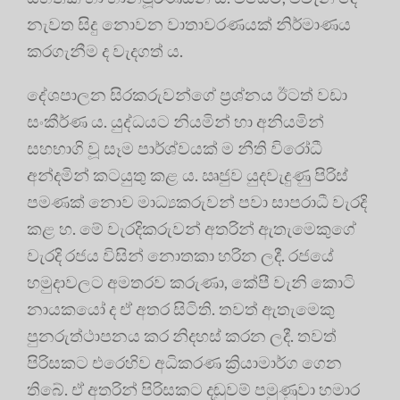
නැවත සිදු නොවන වාතාවරණයක් නිර්මාණය
කරගැනීම ද වැදගත් ය.
දේශපාලන සිරකරුවන්ගේ ප්‍ර‍ශ්නය ඊටත් වඩා
සංකීර්ණ ය. යුද්ධයට නියමින් හා අනියමින්
සහභාගි වූ සෑම පාර්ශ්වයක් ම නීති විරෝධී
අන්දමින් කටයුතු කළ ය. ඍජුව යුදවැදුණු පිරිස්
පමණක් නොව මාධ්‍යකරුවන් පවා සාපරාධී වැරදි
කළ හ. මේ වැරදිකරුවන් අතරින් ඇතැමෙකුගේ
වැරදි රජය විසින් නොතකා හරින ලදී. රජයේ
හමුදාවලට අමතරව කරුණා, කේපී වැනි කොටි
නායකයෝ ද ඒ අතර සිටිති. තවත් ඇතැමෙකු
පුනරුත්ථාපනය කර නිදහස් කරන ලදී. තවත්
පිරිසකට එරෙහිව අධිකරණ ක්‍රියාමාර්ග ගෙන
තිබේ. ඒ අතරින් පිරිසකට දඬුවම් පමුණුවා හමාර