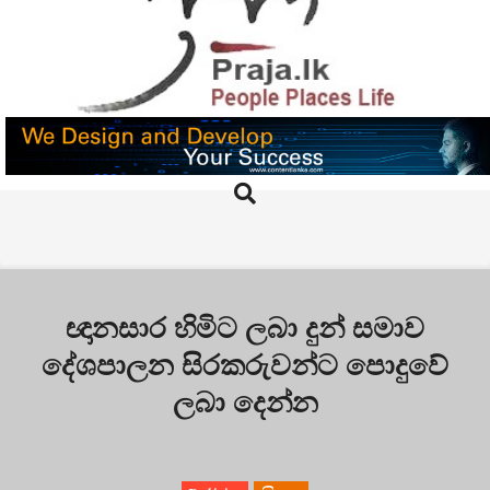
Skip
to
content
PRAJA.LK
Search
Primary
Navigation
Menu
ඥානසාර හිමිට ලබා දුන් සමාව
දේශපාලන සිරකරුවන්ට පොදුවේ
ලබා දෙන්න