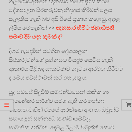
ගලගොඩඅත්තේ ඥානසාර හිමි නිදහස් කිරීම
දේශපාලන සිරකරුවකු නිදහස් කිරීමක් ලෙස
සැලකිය හැකි බව අපි ඊයේ ප්‍ර‍කාශ කළෙමු. අදාළ
ලිපිය මෙතැනින් >>
ඥානසාර හිමිට ජනාධිපති
සමාව දීම යනු කුමක් ද?
දිගට ඇදෙමින් පවතින දේශපාලන
සිරකරුවන්ගේ ප්‍ර‍ශ්නයට විසඳුම් සෙවිය හැකි
ආකාරය පිළිබඳ සාකච්ඡාව නැවත ආරම්භ කිරීමට
ද මෙය අවස්ථාවක් කර ගත යුතු ය.
යුද සමයේ සිදුවීම් සම්බන්ධයෙන් ජාතික හා
ජාත්‍යන්තර පාර්ශ්ව සමග ඇති කර ගන්නා
එකඟතාවකින් රජයේ ආරක්ෂක අංශ හා ඔවුන්ට
සහාය දුන් සන්නද්ධ කණ්ඩායම්වල
සාමාජිකයන්ටත්, දෙමළ ඊලාම් විමුක්ති කොටි