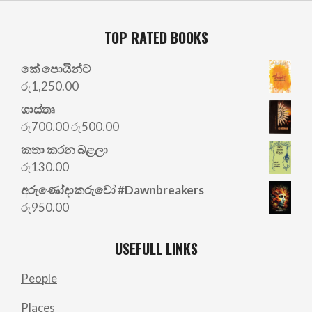
TOP RATED BOOKS
කේ පොයින්ට්
රු
1,250.00
ශාස්තෘ
Original
Current
රු
700.00
රු
500.00
price
price
කතා කරන බළලා
was:
is:
රු
130.00
රු700.00.
රු500.00.
අරු‍ණෝදාකරුවෝ #Dawnbreakers
රු
950.00
USEFULL LINKS
People
Places