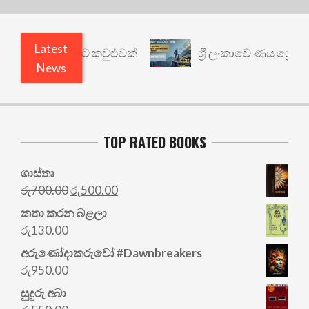
Latest
් යථාර්ථයකට කවුළුවක්
ශ්‍රී ලංකාවේ ණය ශ්‍රේණිගත 
News
TOP RATED BOOKS
ශාස්තෘ
Original
Current
රු
700.00
රු
500.00
price
price
කතා කරන බළලා
was:
is:
රු
130.00
රු700.00.
රු500.00.
අරු‍ණෝදාකරුවෝ #Dawnbreakers
රු
950.00
සුදුරු අබා