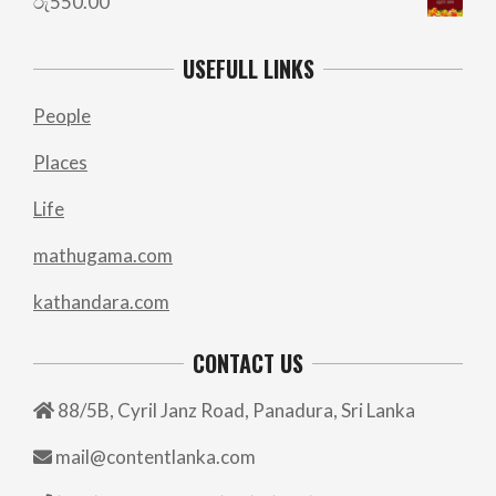
රු
550.00
USEFULL LINKS
People
Places
Life
mathugama.com
kathandara.com
CONTACT US
88/5B, Cyril Janz Road, Panadura, Sri Lanka
mail@contentlanka.com