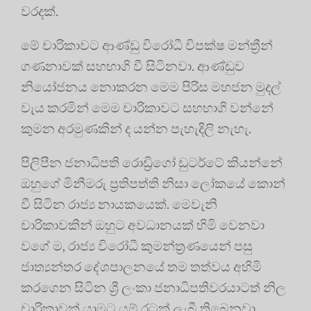
වරදක්.
මේ චාරිකාවට ආණ්ඩු විරෝධී විපක්ෂ මන්ත්‍රීන්
ගණනාවක් සහභාගි වී සිටිනවා. ආණ්ඩුව
නියෝජනය නොකරන මෙම පිරිස මහජන මුදල්
වැය කරමින් මෙම චාරිකාවට සහභාගි වන්නේ
කුමන අරමුණකින් ද යන්න පැහැදිලි නැහැ.
පිලිපීන ජනාධිපති රොඩ්‍රිගෝ ඩුටර්ටේ කියන්නේ
ඔහුගේ මිනීමරු ප්‍රතිපත්ති නිසා ලෝකයේ කොන්
වී සිටින රාජ්‍ය නායකයෙක්. මෙවැනි
චාරිකාවකින් ඔහුට අවධානයක් හිමි වෙනවා
වගේ ම, රාජ්‍ය විරෝධී කුමන්ත්‍රණයෙන් පසු
ජාත්‍යන්තර දේශපාලනයේ තම තත්වය අහිමි
කරගෙන සිටින ශ්‍රී ලංකා ජනාධිපතිවරයාටත් නිල
චාරිකාවක් යාමට යම් රටක් ලැබී තිබෙනවා.