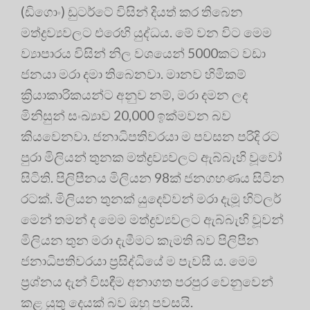
(ඩිගොං) ඩුටර්ටේ විසින් දියත් කර තිබෙන
මත්ද්‍ර‍ව්‍යවලට එරෙහි යුද්ධය. මේ වන විට මෙම
ව්‍යාපාරය විසින් නිල වශයෙන් 5000කට වඩා
ජනයා මරා දමා තිබෙනවා. මානව හිමිකම්
ක්‍රියාකාරිකයන්ට අනුව නම්, මරා දමන ලද
මිනිසුන් සංඛ්‍යාව 20,000 ඉක්මවන බව
කියවෙනවා. ජනාධිපතිවරයා ම පවසන පරිදි රට
පුරා මිලියන් තුනක මත්ද්‍ර‍ව්‍යවලට ඇබ්බැහි වූවෝ
සිටිති. පිලිපීනය මිලියන 98ක් ජනගහණය සිටින
රටක්. මිලියන තුනක් යුදෙව්වන් මරා දැමූ හිට්ලර්
මෙන් තමන් ද මෙම මත්ද්‍ර‍ව්‍යවලට ඇබ්බැහි වූවන්
මිලියන තුන මරා දැමීමට කැමති බව පිලිපීන
ජනාධිපතිවරයා ප්‍ර‍සිද්ධියේ ම පැවසී ය. මෙම
ප්‍ර‍ශ්නය දැන් විසඳීම අනාගත පරපුර වෙනුවෙන්
කළ යුතු දෙයක් බව ඔහු පවසයි.