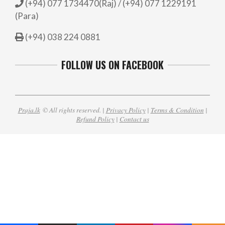
(+94) 077 1734470(Raj) / (+94) 077 1229191
(Para)
(+94) 038 224 0881
FOLLOW US ON FACEBOOK
Praja.lk
© All rights reserved. |
Privacy Policy
|
Terms & Condition
|
Refund Policy
|
Contact us