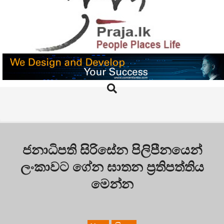
Skip
to
content
PRAJA.LK
Search
Primary
Navigation
Menu
ජනාධිපති සිරිසේන පිලිපීනයෙන්
ලංකාවට ගේන ඝාතන ප්‍රතිපත්තිය
මෙන්න