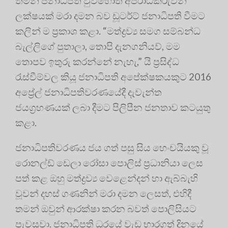
තමන් ජනාධිපති වුවහොත් අපරාධකරුවන්
ලක්ෂයක් මරා දමන බව ඩූටර්ට් ජනාධිපති වීමට
කලින් ම ප්‍ර‍කාශ කළා. “මත්ද්‍ර‍ව්‍ය සමග සම්බන්ධ
බැල්ලිගේ පුතාලා, තොපි දැනගනියව්, මම
තොපව ඉතුරු කරන්නේ නැහැ,” යි ප්‍ර‍සිද්ධ
රැස්වීම්වල කියූ ජනාධිපති අපේක්ෂකයකුට 2016
අප්‍රේල් ජනාධිපතිවරණයේදී දැවැන්ත
ජයග්‍ර‍හණයක් ලබා දීමට පිලිපීන ජනතාව කටයුතු
කළා.
ජනාධිපතිවරණය ජය ගත් පසු සිය හෙංචයියකු වූ
රොනල්ඩ් ඩෙලා රෝසා පොලිස් ප්‍ර‍ධානියා ලෙස
පත් කළ ඔහු මත්ද්‍ර‍ව්‍ය වෙළෙන්දන් හා ඇබ්බැහි
වූවන් දහස් ගණනින් මරා දමන ලෙසත්, එහිදී
තමන් ඔවුන් ආරක්ෂා කරන බවත් පොලිසියට
පැවසුවා. ජනාධිපති ධුරයේ වැඩ භාරගත් දිනයේ