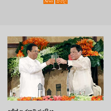
News
සිංහල
අජිත් පැරකුම් ජයසිංහ