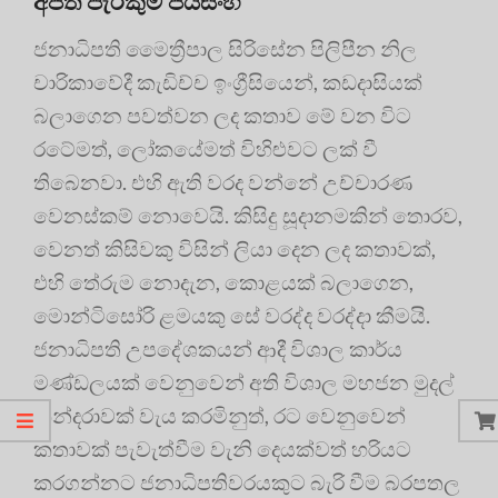
ජනාධිපති මෛත්‍රීපාල සිරිසේන පිලිපීන නිල
චාරිකාවේදී කැඩිච්ච ඉංග්‍රීසියෙන්, කඩදාසියක්
බලාගෙන පවත්වන ලද කතාව මේ වන විට
රටේමත්, ලෝකයේමත් විහිළුවට ලක් වී
තිබෙනවා. එහි ඇති වරද වන්නේ උච්චාරණ
වෙනස්කම් නොවෙයි. කිසිදු සූදානමකින් තොරව,
වෙනත් කිසිවකු විසින් ලියා දෙන ලද කතාවක්,
එහි තේරුම නොදැන, කොළයක් බලාගෙන,
මොන්ටිසෝරි ළමයකු සේ වරද්ද වරද්දා කීමයි.
ජනාධිපති උපදේශකයන් ආදී විශාල කාර්ය
මණ්ඩලයක් වෙනුවෙන් අති විශාල මහජන මුදල්
කන්දරාවක් වැය කරමිනුත්, රට වෙනුවෙන්
කතාවක් පැවැත්වීම වැනි දෙයක්වත් හරියට
කරගන්නට ජනාධිපතිවරයකුට බැරි වීම බරපතල