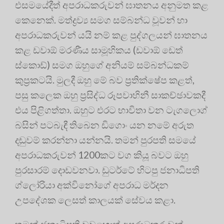
එසමයේදීත් අපරාධකරුවන් ඝාතනය අනුමත කළ
කෙනෙක්. මත්ද්‍ර‍ව්‍ය සමග සම්බන්ධ වූවන් හා
අපරාධකරුවන් යයි නම් කළ පුද්ගලයන් ඝාතනය
කළ ඩවාඕ මරණීය සාමූහිකය (ඩවාඕ ඩෙත්
ස්කොඩ්) සමග ඔහුගේ අනියම් සම්බන්ධකම්
කුප්‍ර‍කටයි. මුලදී ඔහු මේ බව ප්‍ර‍තික්ෂේප කළත්,
පසු කලෙක ඔහු ප්‍ර‍සිද්ධ රූපවාහිනී සාකච්ඡාවකදී
එය පිළිගත්තා. ඔහුට එරට භාවිතා වන ටැගලොග්
බසින් පටබැඳී තිබෙන ඩිගොං යන නමේ අරුත
දඬුවම් කරන්නා යන්නයි. තමන් පුරපති සමයේ
අපරාධකරුවන් 1200කට වග කියූ බවට ඔහු
පුරසාරම් දොඩවනවා. ඩුටර්ටේ හිටපු ජනාධිපති
ග්ලෝරියා අක්විනෝගේ අපරාධ මර්දන
උපදේශක ලෙසත් කාලයක් සේවය කළා.