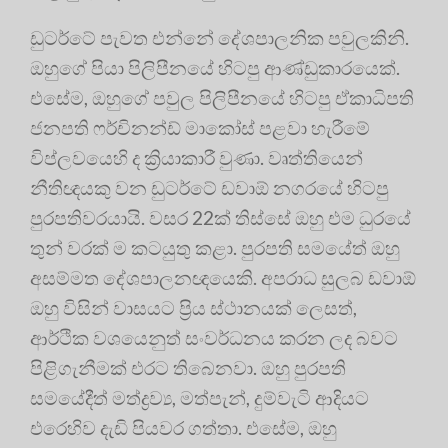
ඩුටර්ටේ පැවත එන්නේ දේශපාලනික පවුලකිනි.
ඔහුගේ පියා පිලිපීනයේ හිටපු ආණ්ඩුකාරයෙක්.
එසේම, ඔහුගේ පවුල පිලිපීනයේ හිටපු ඒකාධිපති
ජනපති ෆර්චිනන්ඩ් මාකෝස් පළවා හැරීමේ
විප්ලවයෙහි ද ක්‍රියාකාරී වුණා. වෘත්තියෙන්
නීතිඥයකු වන ඩුටර්ටේ ඩවාඕ නගරයේ හිටපු
පුරපතිවරයායි. වසර 22ක් තිස්සේ ඔහු එම ධුරයේ
තුන් වරක් ම කටයුතු කළා. පුරපති සමයේත් ඔහු
අසම්මත දේශපාලනඥයෙකි. අපරාධ සුලබ ඩවාඕ
ඔහු විසින් වාසයට ප්‍රිය ස්ථානයක් ලෙසත්,
ආර්ථික වශයෙනුත් සංවර්ධනය කරන ලද බවට
පිළිගැනීමක් එරට තිබෙනවා. ඔහු පුරපති
සමයේදීත් මත්ද්‍ර‍ව්‍ය, මත්පැන්, දුම්වැටි ආදියට
එරෙහිව දැඩි පියවර ගත්තා. එසේම, ඔහු