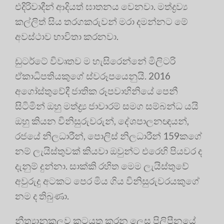
එදිරිවාදීන් ආදියත් ඝාතනය වෙනවා. මත්ද්‍ර‍ව්‍ය
කල්ලිත් සිය තරගකරුවන් මරා දමන්නට මේ
අවස්ථාව භාවිතා කරනවා.
ඩුටර්ටේ විවෘතව ම හැසිරෙන්නේ මිලිටරි
ඒකාධිපතියකුගේ ස්වරූපයෙනුයි. 2016
අගෝස්තුවේදී ජාතික රූපවාහිනියේ පෙනී
සිටිමින් ඔහු මත්ද්‍ර‍්‍ය ජාවාරම් සමග සම්බන්ධ යයි
ඔහු කියන විනිසුරුවරුන්, දේශපාලනඥයන්,
රජයේ නිලධාරීන්, පොලිස් නිලධාරීන් 159කගේ
නම් ලැයිස්තුවක් කියවා ඔවුන්ට එරෙහි පියවර ද
දැනුම් දුන්නා. සාක්කි රහිත මෙම ලැයිස්තුවේ
අවුරුදු අටකට පෙර මිය ගිය විනිසුරුවරයකුගේ
නම ද තිබුණා.
නීත්‍යානුකූලව කටයුතු කරන ලෙස පිලිපීනයේ