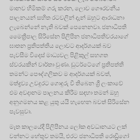
මානව හිමිකම් ගරු කරන, ලොව ගෞරවනීය
පාලනයන් සහිත රටවලින් දැන් ඔහුට ආරාධනා
ලැබෙන්නේ නැති බවක් පෙනෙනවා. ජනාධිපති
මෛත්‍රීපාල සිරිසේන පිලිපීන ජනාධිපතිවරයාගේ
ඝාතන ප්‍රතිපත්තිය ලොවට ආදර්ශයක් බව
පැවසීම විදෙස් මාධ්‍යවල පිළිකුල් සහගත
ස්වරයකින් වාර්තා වුණා. ඩුටර්ටේගේ ප්‍රතිපත්ති
තමන්ට පෞද්ගලිකව ම ආදර්ශයක් බවත්,
මත්ද්‍රව්‍ය උවදුරට ගොදුරු වී තිබෙන ශ්‍රී ලංකාවේ
එම අවදානම පාලනය කිරීම සඳහා තමන් ඔහු
අනුගමනය කළ යුතු යයි හැඟෙන බවත් සිරිසේන
පැවසුවා.
මෑත කාලයේදී පිලිපීනය ලෝක අවධානයට ලක්
වන්නට හේතුව තමයි, එරට ජනාධිපති රොඩ්‍රිගෝ