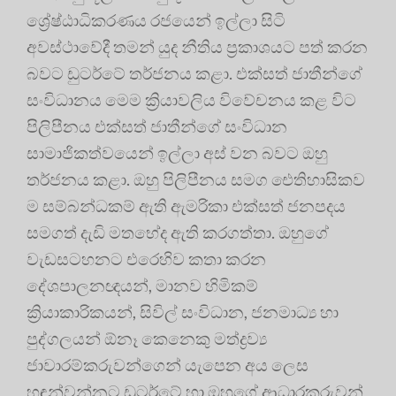
ශ්‍රේෂ්ඨාධිකරණය රජයෙන් ඉල්ලා සිටි
අවස්ථාවේදී තමන් යුද නීතිය ප්‍ර‍කාශයට පත් කරන
බවට ඩුටර්ටේ තර්ජනය කළා. එක්සත් ජාතීන්ගේ
සංවිධානය මෙම ක්‍රියාවලිය විවේචනය කළ විට
පිලිපීනය එක්සත් ජාතීන්ගේ සංවිධාන
සාමාජිකත්වයෙන් ඉල්ලා අස් වන බවට ඔහු
තර්ජනය කළා. ඔහු පිලිපීනය සමග ඓතිහාසිකව
ම සම්බන්ධකම් ඇති ඇමරිකා එක්සත් ජනපදය
සමගත් දැඩි මතභේද ඇති කරගත්තා. ඔහුගේ
වැඩසටහනට එරෙහිව කතා කරන
දේශපාලනඥයන්, මානව හිමිකම්
ක්‍රියාකාරිකයන්, සිවිල් සංවිධාන, ජනමාධ්‍ය හා
පුද්ගලයන් ඕනෑ කෙනෙකු මත්ද්‍ර‍ව්‍ය
ජාවාරම්කරුවන්ගෙන් යැපෙන අය ලෙස
හඳුන්වන්නට ඩුටර්ටේ හා ඔහුගේ ආධාරකරුවන්