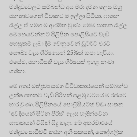
මත්ද්‍ර‍ව්‍යවලට සම්බන්ධ අය මරා දමන ලෙස ඔහු
ජනතාවගෙන් විවෘතව ම ඉල්ලා සිටියා. ඝාතන
රැල්ල ඒ සමග ම ආරම්භ වුණා. මෙම ඝාතන රැල්ල
මෙහෙයවන්නට පිලිපීන පොලිසියට වැඩි
පහසුකම් ලබා දීම වෙනුවෙන් ඩූටර්ට් එරට
සෞඛ්‍ය වැය ශීර්ෂයෙන් 25%ක් කපා හැරියා.
එසේම, ජනාධිපති වැය ශීර්ෂයත් ඉහළ නංවා
ගත්තා.
මේ අතර මත්ද්‍ර‍ව්‍ය සමග විවිධාකාරයෙන් සම්බන්ධ
ලක්ෂ පහකට වැඩි පිරිසක් පළමු වටයේ ම රජයට
භාර වුණා. පිලිපීනයේ පොලිසියටත් වඩා ඝාතන
‘අවදියෙන් සිටින පිරිස්’ ලෙස හැඳින්වෙන
ඝාතකයන් විසින් සිදු කළා. මේ අතරවාරයේ
මත්ද්‍ර‍ව්‍ය පාවිච්චි කරන අහිංසකයන්, පෞද්ගලික