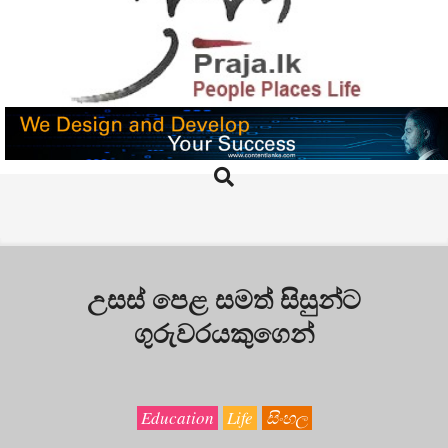
Skip
to
content
PRAJA.LK
Search
Primary
Navigation
Menu
උසස් පෙළ සමත් සිසුන්ට
ගුරුවරයකුගෙන්
Education
Life
සිංහල