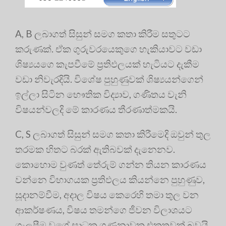
A, B ලබාගත් සිසුන් සමග කතා කිරීම සතුටට
කරුණක්. ඒක ගුරුවරයෙකුගෙ හැකියාවට වඩා
ශිෂ්‍යයගෙ කැපවීමේ ප්‍රතිඵලයක් හැටියට දැකීම
වඩා නිවැරදියි. විශේෂ පුහුණුවක් ශිෂ්‍යයන්ගෙන්
ඉල්ලා සිටින භෞතික විද්‍යාව, ගණිතය වැනි
විෂයන්වලදි මේ කාරණය තීරණාත්මකයි.
C, S ලබාගත් සිසුන් සමග කතා කිරීමෙදි ඔවුන් තුල
තරමක හිතට බරක් ඇතිබවක් දැනෙනව.
කොහොම වුණත් තේරුම් ගන්න තියන කාරණය
වන්නෙ විභාගයක ප්‍රතිඵලය කියන්නෙ පුහුණුව,
සූදානම්වීම, අදාල විෂය කෙරෙහි තමා තුල වන
ආකර්ෂණය, විෂය තමන්ගෙ ජීවන විලාශයට
ගැලපීම වගේ සාධක ගණනාවක එකතුවක් බවයි.