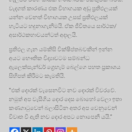
වැදගත් කාරණය එක විභාගයක අඩු ප්‍රතිඵලයක්
යන්න වෙනත් විභාගයක උසස් ප්‍රතිඵලයක්
හැටියට හදුනාගැනීමයි. ඒක ජීවිතයෙ සාර්ථක/
අසාර්ථකභාවයන්ටත් අදාලයි.
ප්‍රතිඵල ගැන යම්කිසි වික්ෂිප්තබවකින් ඉන්න
අයට භෞතික විද්‍යාවටම සම්බන්ධ
ඇලෙක්සැන්ඩර් ග්‍රෙහැම් බෙල්ගෙ පහත ප්‍රකාශය
සිහිපත් කිරීමට කැමතියි.
“එක් දොරක් වැසෙනවිට නව දොරක් විවරවේ.
නමුත් අප වැසීගිය දොර දෙස බොහෝ වෙලා ඉතා
කණගාටුවෙන් බලාසිටින අතර අප වෙනුවෙන්
විවෘත වී ඇති නව දොර අපට නොපෙනී යයි.”