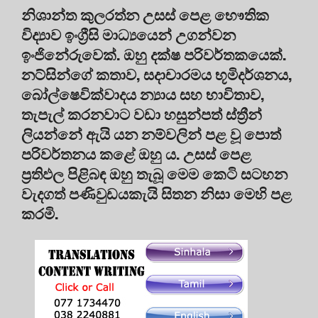
නිශාන්ත කුලරත්න උසස් පෙළ භෞතික
විද්‍යාව ඉංග්‍රීසි මාධ්‍යයෙන් උගන්වන
ඉංජිනේරුවෙක්. ඔහු දක්ෂ පරිවර්තකයෙක්.
නට්සින්ගේ කතාව, සදාචාරමය භූමිදර්ශනය,
බෝල්ෂෙවික්වාදය න්‍යාය සහ භාවිතාව,
තැපැල් කරනවාට වඩා හසුන්පත් ස්ත්‍රීන්
ලියන්නේ ඇයි යන නම්වලින් පළ වූ පොත්
පරිවර්තනය කළේ ඔහු ය. උසස් පෙළ
ප්‍රතිඵල පිළිබඳ ඔහු තැබූ මෙම කෙටි සටහන
වැදගත් පණිවුඩයකැයි සිතන නිසා මෙහි පළ
කරමි.