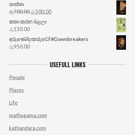
ශාස්තෘ
Original
Current
රු
700.00
රු
500.00
price
price
කතා කරන බළලා
was:
is:
රු
130.00
රු700.00.
රු500.00.
අරු‍ණෝදාකරුවෝ #Dawnbreakers
රු
950.00
USEFULL LINKS
People
Places
Life
mathugama.com
kathandara.com