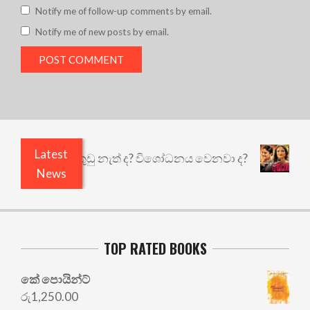
Notify me of follow-up comments by email.
Notify me of new posts by email.
Latest
ෙයි ඇතුළෙයි කුඩු නැත් ද? විශෝධනය වෙනවා ද?
අභ
News
TOP RATED BOOKS
කේ පොයින්ට්
රු
1,250.00