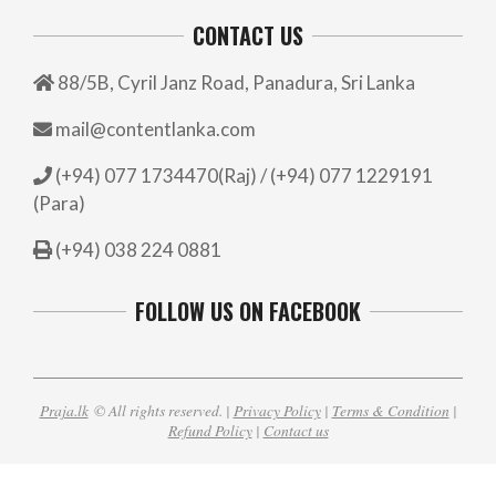
CONTACT US
88/5B, Cyril Janz Road, Panadura, Sri Lanka
mail@contentlanka.com
(+94) 077 1734470(Raj) / (+94) 077 1229191
(Para)
(+94) 038 224 0881
FOLLOW US ON FACEBOOK
Praja.lk
© All rights reserved. |
Privacy Policy
|
Terms & Condition
|
Refund Policy
|
Contact us