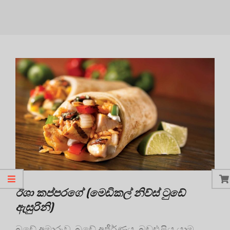
ඊශා කප්පරගේ (මෙඩිකල් නිව්ස් ටුඩේ
ඇසුරිනි)
බඩේ අමාරුව, බඩේ අජීර්ණය, බඩඑළිය යාම