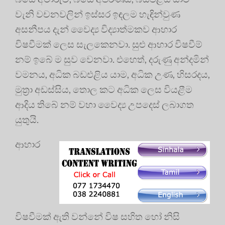
වැනි වචනවලින් ඉස්සර ඉඳලම හැඳින්වුණ
අසනීපය දැන් වෛද්‍ය විද්‍යාත්මකව ආහාර
විෂවීමක් ලෙස සැලකෙනවා. සුළු ආහාර විෂවීම්
නම් ඉබේ ම සුව වෙනවා. එහෙත්, දරුණු අන්දමින්
වමනය, අධික බඩඑළිය යාම, අධික උණ, හිසරදය,
මුත්‍රා අඩස්සිය, තොල කට අධික ලෙස වියළීම
ආදිය තිබේ නම් වහා වෛද්‍ය උපදෙස් ලබාගත
යුතුයි.
ආහාර
විෂවීමක් ඇති වන්නේ විෂ සහිත හෝ නිසි