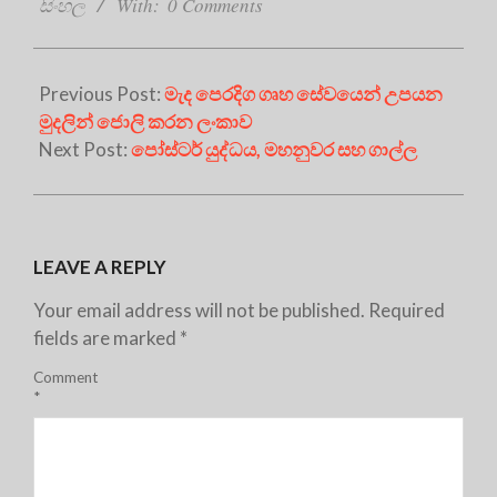
23
සිංහල
With:
0 Comments
Previous Post:
මැද පෙරදිග ගෘහ සේවයෙන් උපයන
මුදලින් ජොලි කරන ලංකාව
Next Post:
පෝස්ටර් යුද්ධය, මහනුවර සහ ගාල්ල
LEAVE A REPLY
Your email address will not be published.
Required
fields are marked
*
Comment
*