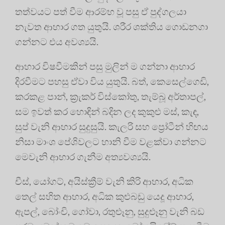
තත්වයට පත් වීම ආරම්භ වූ පසු ඒ පුද්ගලයා
නැවත ආහාර ගත යුතුයි. ශරීර ශක්තිය ගොඩනගා
ගන්නට එය අවශ්‍යයි.
ආහාර විෂවීමකින් පසු මුලින් ම ගන්නා ආහාර
දිරවීමට පහසු ඒවා විය යුතුයි. බත්, කෙසෙල්ගෙඩි,
කරකළ පාන්, ක්‍රැකර් විස්කෝතු, තැම්බූ අර්තාපල්,
සම ඉවත් කර හොඳින් බදින ලද කුකුළු මස්, කැඳ,
සුප් වැනි ආහාර සුදුසුයි. කැලරි සහ ප්‍රෝටීන් හිඟය
නිසා මාංශ පේශිවලට හානි වීම වළක්වා ගන්නට
මෙවැනි ආහාර ගැනීම අත්‍යවශ්‍යයි.
චීස්, යෝගට්, අයිස්ක්‍රීම් වැනි කිරි ආහාර, අධික
තෙල් සහිත ආහාර, අධික කුළුබඩු යෙදූ ආහාර,
ඇපල්, බෝංචි, ගෝවා, රතුළූනු, සුදුළූනු වැනි බඩ