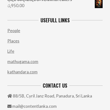
රු
950.00
USEFULL LINKS
People
Places
Life
mathugama.com
kathandara.com
CONTACT US
88/5B, Cyril Janz Road, Panadura, Sri Lanka
mail@contentlanka.com