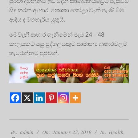
පුරවා දමන්නට ඉඩ දෙන කාබෝහයිඩ්‍රේට් පැසවීම
සිදු කරන ආහාර, කොකා කෝලා වැනි පැණි බීම
ආදිය ද මගහැරිය යුතුයි.
මෙවැනි ආහාර ගැනීමෙන් පැය 24 – 48
කාලයකට පසු පුද්ගලයකුට සාමාන්‍ය ආහාරවලට
හැරෙන්නට පුළුවන්.
2019-
01-
By:
admin
On:
January 23, 2019
In:
Health
,