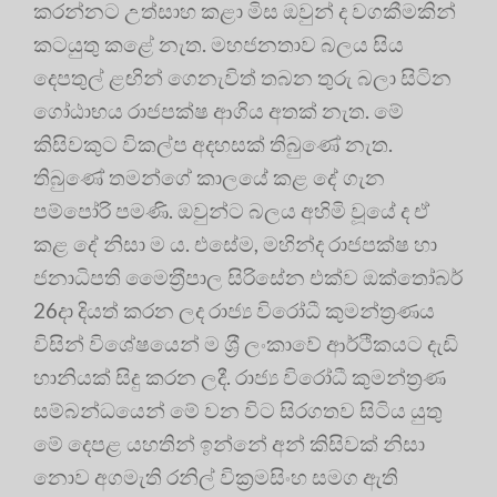
කරන්නට උත්සාහ කළා මිස ඔවුන් ද වගකීමකින්
කටයුතු කළේ නැත. මහජනතාව බලය සිය
දෙපතුල් ළඟින් ගෙනැවිත් තබන තුරු බලා සිටින
ගෝඨාභය රාජපක්ෂ ආගිය අතක් නැත. මේ
කිසිවකුට විකල්ප අදහසක් තිබුණේ නැත.
තිබුණේ තමන්ගේ කාලයේ කළ දේ ගැන
පම්පෝරි පමණි. ඔවුන්ට බලය අහිමි වූයේ ද ඒ
කළ දේ නිසා ම ය. එසේම, මහින්ද රාජපක්ෂ හා
ජනාධිපති මෛත‍්‍රීපාල සිරිසේන එක්ව ඔක්තෝබර්
26දා දියත් කරන ලද රාජ්‍ය විරෝධී කුමන්ත‍්‍රණය
විසින් විශේෂයෙන් ම ශ‍්‍රී ලංකාවේ ආර්ථිකයට දැඩි
හානියක් සිදු කරන ලදී. රාජ්‍ය විරෝධී කුමන්ත‍්‍රණ
සම්බන්ධයෙන් මේ වන විට සිරගතව සිටිය යුතු
මේ දෙපළ යහතින් ඉන්නේ අන් කිසිවක් නිසා
නොව අගමැති රනිල් වික‍්‍රමසිංහ සමග ඇති