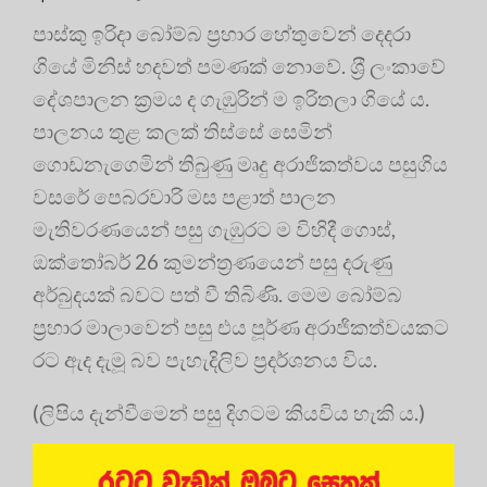
පාස්කු ඉරිදා බෝම්බ ප‍්‍රහාර හේතුවෙන් දෙදරා
ගියේ මිනිස් හදවත් පමණක් නොවේ. ශ‍්‍රී ලංකාවේ
දේශපාලන ක‍්‍රමය ද ගැඹුරින් ම ඉරිතලා ගියේ ය.
පාලනය තුළ කලක් තිස්සේ සෙමින්
ගොඩනැගෙමින් තිබුණු මෘදු අරාජිකත්වය පසුගිය
වසරේ පෙබරවාරි මස පළාත් පාලන
මැතිවරණයෙන් පසු ගැඹුරට ම විහිදී ගොස්,
ඔක්තෝබර් 26 කුමන්ත‍්‍රණයෙන් පසු දරුණු
අර්බුදයක් බවට පත් වී තිබිණි. මෙම බෝම්බ
ප‍්‍රහාර මාලාවෙන් පසු එය පූර්ණ අරාජිකත්වයකට
රට ඇද දැමූ බව පැහැදිලිව ප‍්‍රදර්ශනය විය.
(ලිපිය දැන්වීමෙන් පසු දිගටම කියවිය හැකි ය.)