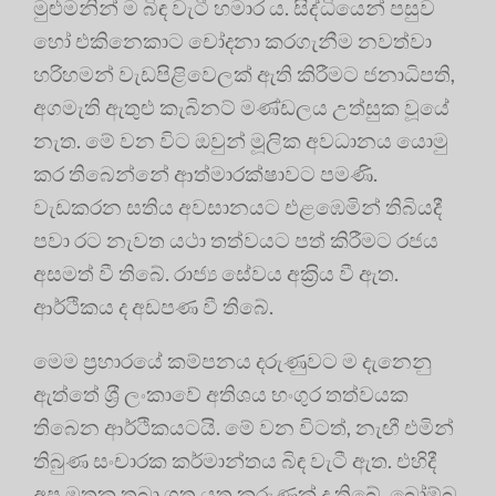
මුළුමනින් ම බිඳ වැටී හමාර ය. සිද්ධියෙන් පසුව
හෝ එකිනෙකාට චෝදනා කරගැනීම නවත්වා
හරිහමන් වැඩපිළිවෙලක් ඇති කිරීමට ජනාධිපති,
අගමැති ඇතුළු කැබිනට් මණ්ඩලය උත්සුක වූයේ
නැත. මේ වන විට ඔවුන් මූලික අවධානය යොමු
කර තිබෙන්නේ ආත්මාරක්ෂාවට පමණි.
වැඩකරන සතිය අවසානයට එළඹෙමින් තිබියදී
පවා රට නැවත යථා තත්වයට පත් කිරීමට රජය
අසමත් වී තිබේ. රාජ්‍ය සේවය අක‍්‍රිය වී ඇත.
ආර්ථිකය ද අඩපණ වී තිබේ.
මෙම ප‍්‍රහාරයේ කම්පනය දරුණුවට ම දැනෙනු
ඇත්තේ ශ‍්‍රී ලංකාවේ අතිශය භංගුර තත්වයක
තිබෙන ආර්ථිකයටයි. මේ වන විටත්, නැඟී එමින්
තිබුණ සංචාරක කර්මාන්තය බිඳ වැටී ඇත. එහිදී
අප මතක තබා ගත යුතු කරුණක් ද තිබේ. බෝම්බ