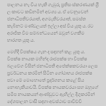
පාලනය නැංවිය හැකි ගැඹුරු ප‍්‍රතිසංස්කරණයක් ශ‍්‍රී
ලංකාවට කඩිනමින් අවශ්‍ය ය. ඒ වෙනුවෙන්
ජනාධිපතිවරයාත්, අගමැතිවරයාත්, සමස්ත
කැබිනට් මණ්ඩලයත් ඉල්ලා අස් විය යුතු ය. රට
අරාජික වීම සම්බන්ධයෙන් ඔවුන් වගකීම
භාරගත යුතු ය.
මෙහිදී විපක්ෂය ගැන ද සඳහන් කළ යුතු ය.
විපක්ෂ නායක මහින්ද රාජපක්ෂ හා විපක්ෂ
බලවේග විසින් ජනාධිපති අපේක්ෂකවරයා ලෙස
ප‍්‍රවර්ධනය කරමින් සිටින ගෝඨාභය රාජපක්ෂ
පවා මේ මොහොතේ ප‍්‍රදර්ශනය කළේ සිය
නොහැකියාවයි. විපක්ෂ නායකවරයා සහ ඔහුගේ
සමීප නායකයන් ආණ්ඩුවට ඇඟිල්ල දිගුකරමින්
දේශපාලන වාසි සඳහා අවස්ථාව පාවිච්චි