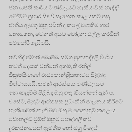
ජනාධිපති කාර්ය මණ්ඩලයට හැකියාවක් නැද්ද?
බෝම්බ ප‍්‍රහාර සිදු වී සෑහෙන කාලයකට පසු
ජාතිය ඇමතූ ඔහු එයින් ද කළේ වගකීම භාර
නොගෙන, වෙනත් අයට චෝදනා එල්ල කරමින්
පම්පෝරි ගැසීමයි.
තව්හිද් ජමාත් බෝම්බ සමග සුන්නද්දූලි වී ගිය
තවත් දෙයක් වන්නේ අගමැති රනිල්
වික‍්‍රමසිංහගේ රාජ්‍ය තාන්ත‍්‍රිකභාවය පිළිබඳ
විශ්වාසයයි. තමන් ආරක්ෂක මණ්ඩලයට
නොකැඳවීම පිළිබඳ ඔහු ගතු කියන්නේ දැන් ය.
එසේම, ඔහුට ආරක්ෂක ප‍්‍රධානීන් පාලනය කිරීමේ
හැකියාවක් නැති බව ඔහු ම පෙන්නුම් කළේ ය.
ඩොනල්ඞ් ට‍්‍රම්ප් ඔහුට පෞද්ගලිකව
දුරකථනයෙන් ඇමතීම හෝ ඔහු විදෙස්