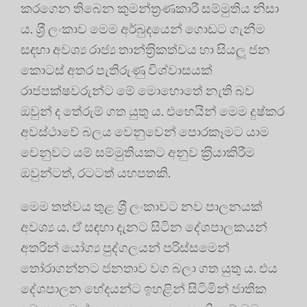
කරගෙන තිබෙන කුමන්ත‍්‍රණකාරී සම්මුතිය නිසා
ය. ශ‍්‍රී ලංකාව මෙම අර්බුදයෙන් ගොඩට ගැනීම
සඳහා අවශ්‍ය රාජ්‍ය තාන්ත‍්‍රිකත්වය හා සියලූ ජන
කොටස් අතර පැතිරුණු විශ්වාසයක්
රාජපක්ෂවරුන්ට මේ මොහොතේ නැති බව
ඔවුන් ද තේරුම් ගත යුතු ය. එහෙයින් මෙම දුෂ්කර
අවස්ථාවේ බලය වෙනුවෙන් පොරකෑමට යාම
වෙනුවට යම් සම්මුතියකට අනුව ක‍්‍රියාකිරීම
ඔවුන්ටත්, රටටත් යහපතකි.
මෙම තත්වය තුළ ශ‍්‍රී ලංකාවට නව පාලනයක්
අවශ්‍ය ය. ඒ සඳහා දැනට සිටින දේශපාලකයන්
අතරින් යෝග්‍ය පුද්ගලයන් පරිස්සමෙන්
තෝරාගන්නට ජනතාව වග බලා ගත යුතු ය. එය
දේශපාලන භේදයන්ට ඉහළින් සිටිමින් ජාතික