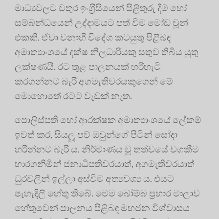
මාධ්‍යවලට චතුර ඉංග‍්‍රීසියෙන් පිළිතුරු දීම හෝ
සම්බන්ධයෙන් උද්දාමයට පත් වීම මෝඩ චූන්
එකකි. ඒවා වනාහි විදේශ කටයුතු පිළිබඳ
අමාත්‍යාංශයේ දක්ෂ නිලධාරියකු සතුව තිබිය යුතු
ලක්ෂණයි. රට තුළ පාලනයක් හරිහැටි
කරගන්නට බැරි අගමැතිවරයකුගෙන් මේ
මොහොතේ රටට වැඩක් නැත.
පොලිස්පති හෝ ආරක්ෂක අමාත්‍යාංශයේ ලේකම්
ඉවත් කර, සියලූ පව් ඔවුන්ගේ පිටින් සෝදා
හරින්නට බැරි ය. නිර්මාණය වූ තත්වයේ වගකීම
භාරගනිමින් ජනාධිපතිවරයාත්, අගමැතිවරයාත්
ධුරවලින් ඉල්ලා අස්වීම අත්‍යවශ්‍ය ය. එයට
පැහැදිලි හේතු තිබේ. මෙම බෝම්බ ප‍්‍රහාර මාලාව
හේතුවෙන් පාලනය පිළිබඳ මහජන විශ්වාසය