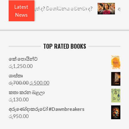
Latest
ළෙයි කුඩු නැත් ද? විශෝධනය වෙනවා ද?
අභිසාරී: 
News
TOP RATED BOOKS
කේ පොයින්ට්
රු
1,250.00
ශාස්තෘ
Original
Current
රු
700.00
රු
500.00
price
price
කතා කරන බළලා
was:
is:
රු
130.00
රු700.00.
රු500.00.
අරු‍ණෝදාකරුවෝ #Dawnbreakers
රු
950.00