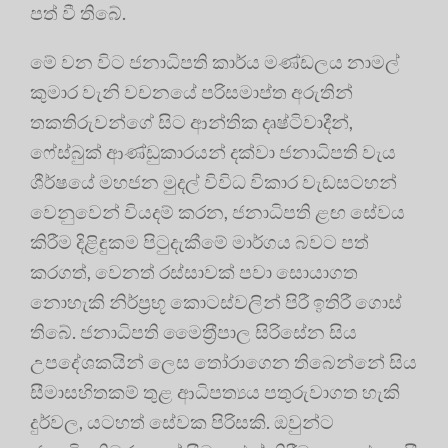
පත් වී තිබේ.
මේ වන විට ජනාධිපති කාර්ය මණ්ඩලය නාමල්
කුමාර වැනි වචනයේ පරිසමාප්ත අරුතින්
තකතිරුවන්ගේ සිට ආන්තික දෘෂ්ටිවාදීන්,
ෆේස්බුක් ආණ්ඩුකාරයන් දක්වා ජනාධිපති වැය
ශීර්ෂයේ මහජන මුදල් විවිධ විකාර වැඩසටහන්
වෙනුවෙන් වියදම් කරන, ජනාධිපති ළඟ සේවය
කිරීම දිළිඳුකම පිටුදැකීමේ මාර්ගය බවට පත්
කරගත්, වෙනත් රස්සාවක් පවා සොයාගත
නොහැකි නිර්ප‍්‍රභූ කොටස්වලින් පිරී ඉතිරී ගොස්
තිබේ. ජනාධිපති මෛත‍්‍රීපාල සිරිසේන සිය
උපදේශකයින් ලෙස තෝරාගෙන තිබෙන්නේ සිය
සීමාසහිතකම් තුළ ආධිපත්‍යය පතුරුවාගත හැකි
දුර්වල, යටහත් සේවක පිරිසකි. ඔවුන්ට