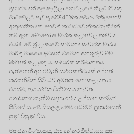
ප‍්‍රහාරයෙන් පසු ෂැංග‍්‍රිලා හෝටලයේ නිලධාරියකු
මාධ්‍යවලට පැවසූ පරිදි 40%ක පමණ ඔකියුපන්සි
අනුපාතිකයක් හෙවත් කාමර වෙන්කරගැනීමක්
තිබී ඇත. බොහෝ සංචාරක කලාපවල තත්වය
එයයි. මේ ශ‍්‍රී ලංකාවේ සාමාන්‍ය සංචාරක වාරය
මාර්තු මාසයේ අවසන් වීමෙන් අනතුරුව බව
සිහිපත් කළ යුතු ය. සංචාරක කර්මාන්තය
පැත්තෙන් අප එවැනි සාර්ථකත්වයක් අත්පත්
කරගනිමින් සිටි බව අමතක නොකළ යුතු ය.
එසේම, ආයෝජක විශ්වාසය නැවත
ගොඩනගාගැනීම සඳහා රජය උත්සාහ කරමින්
සිටියේ ය. මේ සියල්ල මෙම බෝම්බ ප‍්‍රහාරයෙන්
සුණු විසුණු විය.
මහජන විශ්වාසය, ජාත්‍යන්තර විශ්වාසය සහ