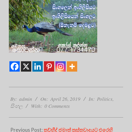
2019-
04-
By:
admin
On:
April 26, 2019
In:
Politics
,
26
සිංහල
With:
0 Comments
Previous Post:
තව්හීද් ජමාත් ත්‍රස්තවාදයට එරෙහි