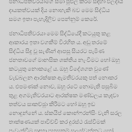
ජනාධිපතිවරයාගේ සීමා පුළුල් කිරීම සඳහා ඵලදායී
දායකත්වයක් දිය නොහැකි බව මෙම සිද්ධිය
සමග ඉතා පැහැදිලිව පෙන්නුම් කෙරේ.
ජනාධිපතිවරයා මෙම සිද්ධියේදී කටයුතු කළ
ආකාරය ඉතා වගකීම් විරහිත ය. අඩු තරමේ
සිද්ධිය සිදු වූ සැණින් ආපසු සියරට පැමිණ
ජනතාවගේ මානසික ශක්තිය නැංවීමට හෝ ඔහු
කටයුතු නොකළේ ය. ඔහු විදේශගත වුණේ
වැඩබලන ආරක්ෂක ඇමතිවරයකු පත් නොකර
ය. එපමණක් නොව, ඔහු රටේ නොමැති පසුබිම
තුළ අගමැතිවරයාට ආරක්ෂක මණ්ඩලය කැඳවා
තත්වය සාකච්ඡුා කිරීමට හෝ ඔහු ඉඩ
නොදුන්නේ ය. ස්කයිප් කොන්ෆරන්සිං වැනි සරල
තාක්ෂණයක් පාවිච්චි කර දුරස්ථ රැස්වීමක්
පැවැත්වීම සඳහා පහසුකම් සලස්වන්නට හෝ