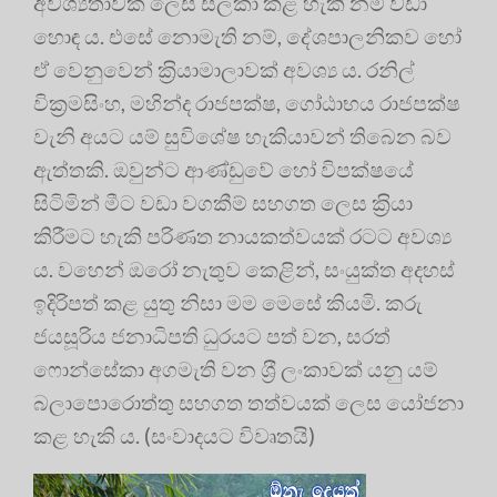
අවශ්‍යතාවක් ලෙස සලකා කළ හැකි නම් වඩා
හොඳ ය. එසේ නොමැති නම්, දේශපාලනිකව හෝ
ඒ වෙනුවෙන් ක‍්‍රියාමාලාවක් අවශ්‍ය ය. රනිල්
වික‍්‍රමසිංහ, මහින්ද රාජපක්ෂ, ගෝඨාභය රාජපක්ෂ
වැනි අයට යම් සුවිශේෂ හැකියාවන් තිබෙන බව
ඇත්තකි. ඔවුන්ට ආණ්ඩුවේ හෝ විපක්ෂයේ
සිටිමින් මීට වඩා වගකීම් සහගත ලෙස ක‍්‍රියා
කිරීමට හැකි පරිණත නායකත්වයක් රටට අවශ්‍ය
ය. වහෙන් ඔරෝ නැතුව කෙළින්, සංයුක්ත අදහස්
ඉදිරිපත් කළ යුතු නිසා මම මෙසේ කියමි. කරු
ජයසූරිය ජනාධිපති ධුරයට පත් වන, සරත්
ෆොන්සේකා අගමැති වන ශ‍්‍රී ලංකාවක් යනු යම්
බලාපොරොත්තු සහගත තත්වයක් ලෙස යෝජනා
කළ හැකි ය. (සංවාදයට විවෘතයි)