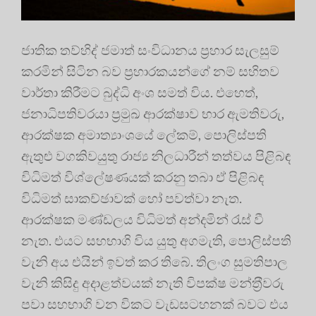
ජාතික තව්හිද් ජමාත් සංවිධානය ප‍්‍රහාර සැලසුම්
කරමින් සිටින බව ප‍්‍රහාරකයන්ගේ නම් සහිතව
වාර්තා කිරීමට බුද්ධි අංශ සමත් විය. එහෙත්,
ජනාධිපතිවරයා ප‍්‍රමුඛ ආරක්ෂාව භාර ඇමතිවරු,
ආරක්ෂක අමාත්‍යාංශයේ ලේකම්, පොලිස්පති
ඇතුළු වගකිවයුතු රාජ්‍ය නිලධාරීන් තත්වය පිළිබඳ
විධිමත් විශ්ලේෂණයක් කරනු තබා ඒ පිළිබඳ
විධිමත් සාකච්ඡාවක් හෝ පවත්වා නැත.
ආරක්ෂක මණ්ඩලය විධිමත් අන්දමින් රැස් වී
නැත. එයට සහභාගි විය යුතු අගමැති, පොලිස්පති
වැනි අය එයින් ඉවත් කර තිබේ. තිලංග සුමතිපාල
වැනි කිසිදු අදාළත්වයක් නැති විපක්ෂ මන්ත‍්‍රීවරු
පවා සහභාගි වන විකට වැඩසටහනක් බවට එය