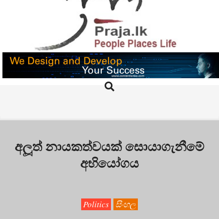
Skip
to
content
PRAJA.LK
Search
Primary
Navigation
Menu
අලූත් නායකත්වයක් සොයාගැනීමේ
අභියෝගය
Politics
සිංහල