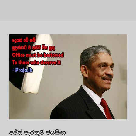
අජිත් පැරකුම් ජයසිංහ