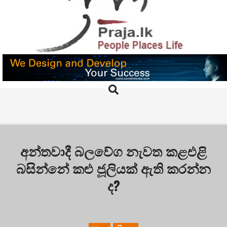
Skip
to
content
PRAJA.LK
Search
Primary
Navigation
Menu
අන්තවාදී බලවේග නැවත කළඑළි
බසින්නේ කළු ජූලියක් ඇති කරන්න
ද?