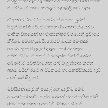
පහසුවෙන් ඇප ලැබෙන අන්දමින් ක්‍රියා කර තිබේ.
එසේ වූයේ කොහොමදැයි පැහැදිලි කර නැත.
ඒ අතරවාරයේ රටේ වෙනත් මෙහෙයුමක්
සිදුවෙමින් තිබේ. ඒ වනාහි රට අනාරක්ෂිතබව
ජාතික වශයෙන් හා ජාත්‍යන්තර වශයෙන් ප්‍රචාරය
කිරීමේ මෙහෙයුමයි. මෙයට මාධ්‍ය පමණක්
නොව ඇතැම් ප්‍රභූන් ද දැන හෝ නොදැන
සම්බන්ධ ය. එමගින් එක පැත්තකින් භීෂණය
අඛණ්ඩව පවත්වාගෙන යාමට උත්සාහ කරන
අතර, එයින් රටේ ආර්ථිකයට හා ජනජීවිතයට දැඩි
හානියක් සිදු වේ.
මව්පියන් දරුවන් පාසල් නොයැවීම මෙම
ව්‍යාපාරයේ සාර්ථකත්වය පෙන්වන ජවනිකාවකි.
රජයට මහජනයා අතර විශ්වාසයක් ඇති