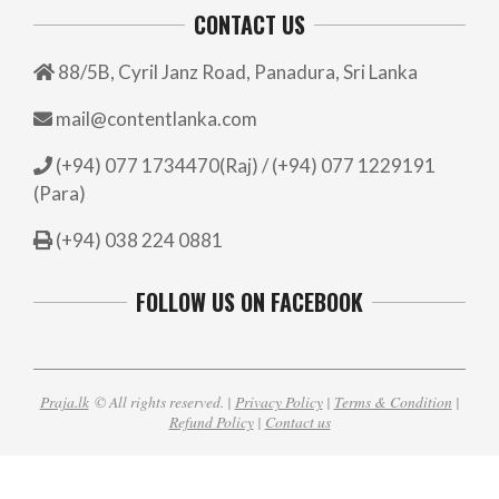
CONTACT US
88/5B, Cyril Janz Road, Panadura, Sri Lanka
mail@contentlanka.com
(+94) 077 1734470(Raj) / (+94) 077 1229191
(Para)
(+94) 038 224 0881
FOLLOW US ON FACEBOOK
Praja.lk
© All rights reserved. |
Privacy Policy
|
Terms & Condition
|
Refund Policy
|
Contact us