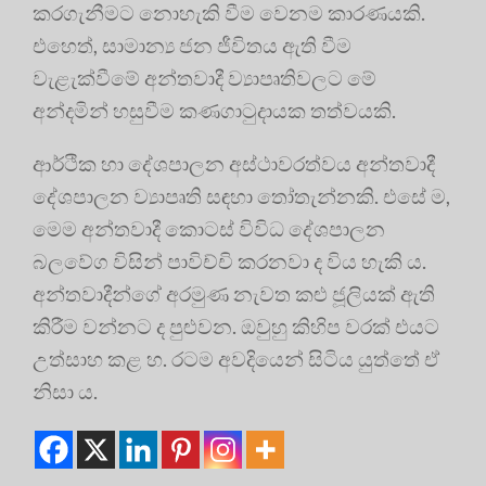
කරගැනීමට නොහැකි වීම වෙනම කාරණයකි.
එහෙත්, සාමාන්‍ය ජන ජීවිතය ඇති වීම
වැළැක්වීමේ අන්තවාදී ව්‍යාපෘතිවලට මේ
අන්දමින් හසුවීම කණගාටුදායක තත්වයකි.
ආර්ථික හා දේශපාලන අස්ථාවරත්වය අන්තවාදී
දේශපාලන ව්‍යාපෘති සඳහා තෝතැන්නකි. එසේ ම,
මෙම අන්තවාදී කොටස් විවිධ දේශපාලන
බලවේග විසින් පාවිච්චි කරනවා ද විය හැකි ය.
අන්තවාදීන්ගේ අරමුණ නැවත කළු ජූලියක් ඇති
කිරීම වන්නට ද පුළුවන. ඔවුහු කිහිප වරක් එයට
උත්සාහ කළ හ. රටම අවදියෙන් සිටිය යුත්තේ ඒ
නිසා ය.