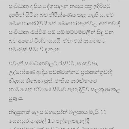
සංවිධාන ද සිය දේශපාලන න්‍යාය පත්‍ර ඉදිරියට
දමමින් සිටින බව නිරීක්ෂණය කළ හැකි ය. මේ
මොහොතේ දිවයිනේ බොහෝ තැන්වල අන්තවාදී
සංවිධාන රැස්වීම් යම් යම් මට්ටම්වලින් සිදු වන
බව අපගේ විශ්වාසයයි. ඒවා එක් ආගමකට
පමණක් සීමා වී ද නැත.
එවැනි සංවිධානවලට රැස්වීම්, සාකච්ඡා,
උද්ඝෝෂණ ආදිය පවත්වන්නට ප්‍රජාතන්ත්‍රවාදී
නිදහස තිබෙන මුත්, ජාතික ආරක්ෂාවේ
නාමයෙන් ඒවායේ සීමාව පැහැදිලිව සලකුණු කළ
යුතු ය.
නිදසුනක් ලෙස මහසෝන් බලකාය මැයි 11
සෙනසුරාදා දවල් 1ට පල්ලෙකැලේදී