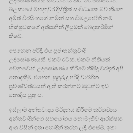
උද්ඝෝෂණයක් සංවිධානය කර, මහසොහොන්
බලකායේ මහනුවර දිස්ත්‍රික් සංවිධායක බව කියන
අමිත් වීරසිංහගේ නමින් සහ විමලජෝති නම්
භික්ෂුවකගේ අත්සනින් ලියුමක් බෙදාහරිමින්
තිබේ.
පෙනෙන පරිදි, එය ප්‍රජාතන්ත්‍රවාදී
උද්ඝෝෂණයකි. එකම රටක්, එකම නීතියක්
වෙනුවෙන් උද්ඝෝෂණය කිරීමේ කිසිදු වරදක් අපි
නොදකිමු. එහෙත්, සුපුරුදු පරිදි වාර්ගික
ප්‍රචණ්ඩත්වයන් ඇති කරන්නට ඔවුන්ට ඉඩ
නොදිය යුතු ය.
ඉස්ලාම් අන්තවාදය මර්දනය කිරීමේ කර්තව්‍යය
අන්තවාදීන්ගේ සහයෝගය නොමැතිව ආරක්ෂක
අංශ විසින් ඉතා හොඳින් කරන ලදී. එසේම, ඉතා