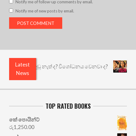
Notify me of follow-up comments by email.
Notify me of new posts by email.
Latest
ෙයි ඇතුළෙයි කුඩු නැත් ද? විශෝධනය වෙනවා ද?
අභි
News
TOP RATED BOOKS
කේ පොයින්ට්
රු
1,250.00