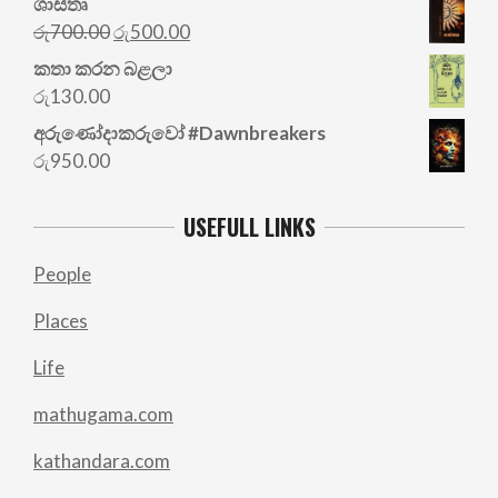
ශාස්තෘ
Original
Current
රු
700.00
රු
500.00
price
price
කතා කරන බළලා
was:
is:
රු
130.00
රු700.00.
රු500.00.
අරු‍ණෝදාකරුවෝ #Dawnbreakers
රු
950.00
USEFULL LINKS
People
Places
Life
mathugama.com
kathandara.com