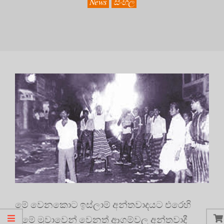
News
සිංහල
මේ වෙනකොට ඉස්ලාම් අන්තවාදයට එරෙහි
වීමේ මුවාවෙන් වෙනත් ආගම්වල අන්තවාදී