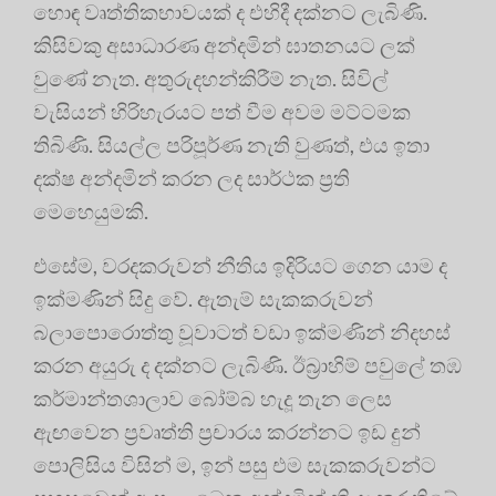
හොඳ වෘත්තිකභාවයක් ද එහිදී දක්නට ලැබිණි.
කිසිවකු අසාධාරණ අන්දමින් ඝාතනයට ලක්
වුණේ නැත. අතුරුදහන්කිරීම් නැත. සිවිල්
වැසියන් හිරිහැරයට පත් වීම අවම මට්ටමක
තිබිණි. සියල්ල පරිපූර්ණ නැති වුණත්, එය ඉතා
දක්ෂ අන්දමින් කරන ලද සාර්ථක ප්‍රති
මෙහෙයුමකි.
එසේම, වරදකරුවන් නීතිය ඉදිරියට ගෙන යාම ද
ඉක්මණින් සිදු වේ. ඇතැම් සැකකරුවන්
බලාපොරොත්තු වූවාටත් වඩා ඉක්මණින් නිදහස්
කරන අයුරු ද දක්නට ලැබිණි. ඊබ්‍රාහිම් පවුලේ තඹ
කර්මාන්තශාලාව බෝම්බ හැදූ තැන ලෙස
ඇඟවෙන ප්‍රවෘත්ති ප්‍රචාරය කරන්නට ඉඩ දුන්
පොලිසිය විසින් ම, ඉන් පසු එම සැකකරුවන්ට