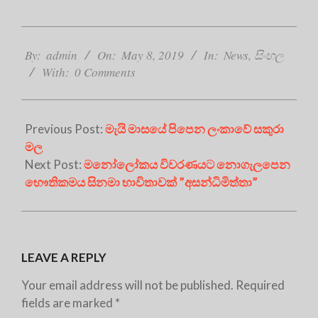
2019-
05-
By:
admin
On:
May 8, 2019
In:
News
,
සිංහල
08
With:
0 Comments
Previous Post:
මැයි මාසයේ පිපෙන ලංකාවේ සකුරා
මල
Next Post:
මනෝලෝකය විවරණයට නොගැලපෙන
භෞතිකමය සිනමා භාවිතාවක් ”අසන්ධිමිත්තා”
LEAVE A REPLY
Your email address will not be published.
Required
fields are marked
*