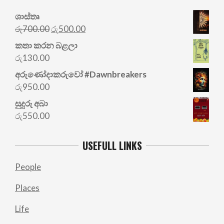
ශාස්තෘ
Original
Current
රු
700.00
රු
500.00
price
price
කතා කරන බළලා
was:
is:
රු
130.00
රු700.00.
රු500.00.
අරු‍ණෝදාකරුවෝ #Dawnbreakers
රු
950.00
සුදුරු අබා
රු
550.00
USEFULL LINKS
People
Places
Life