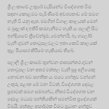
ශ්‍රී ලංකාවේ උතුරේ වැසියන්ට විදේශගත වීම
සඳහා කොළඹට පැමිණීමේ අවශ්‍යතාව මේ සමග
නැති වී යනු ඇත. එමගින් විශාල කාලයක් මෙන්
ම මුදලක් ද ඉතිරි කරගැනීමට හැකි ය. පලාලි සිට
ඉන්දියාවේ ත්‍රිවේන්ද්‍රම්, චෙන්නයි, බැංගලෝර්
වැනි ගුවන් තොටුපලවලට ඉතා කෙටි කාලයක්
තුළ පියාසර කිරීමේ හැකියාව තිබේ.
පලාලි ශ්‍රී ලංකාවේ තුන්වන ජාත්‍යන්තර ගුවන්
තොටුපල වන අතර මත්තල වැනි සුදු අලියෙකු
නොවන බව සහතික ය. එයට හේතුව වන්නේ
උතුරු පළාත මේ වන විටත්, විදේශගත දෙමළ
ප්‍රජාවක් සමග සම්බන්ධ, නිතර විදේශගත වන
දෙමළ මධ්‍යම පන්තියකින් සමන්විත ප්‍රදේශයක්
වීමයි. මත්තල අසාර්ථක වීමට ප්‍රධාන හේතුව