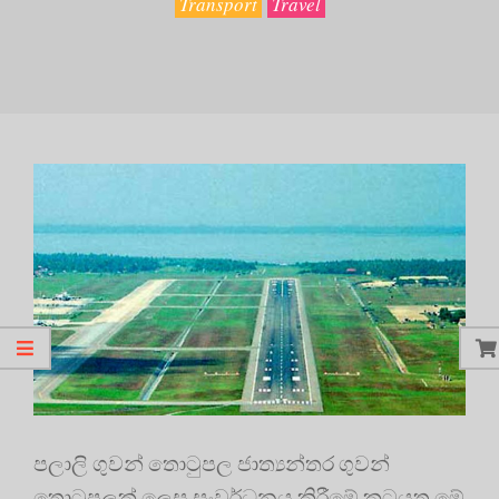
Transport
Travel
පලාලි ගුවන් තොටුපල ජාත්‍යන්තර ගුවන්
තොටුපලක් ලෙස සංවර්ධනය කිරීමේ කටයුතු මේ