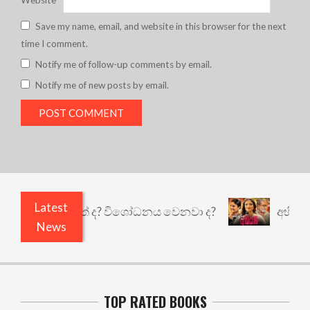
Save my name, email, and website in this browser for the next
time I comment.
Notify me of follow-up comments by email.
Notify me of new posts by email.
Latest
තුළෙයි කුඩු නැත් ද? විශෝධනය වෙනවා ද?
අභිසාරී:
News
TOP RATED BOOKS