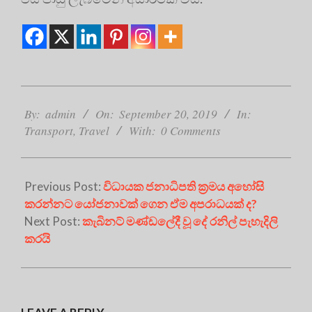
2019-
09-
By:
admin
On:
September 20, 2019
In:
20
Transport
,
Travel
With:
0 Comments
Previous Post:
විධායක ජනාධිපති ක්‍රමය අහෝසි
කරන්නට යෝජනාවක් ගෙන ඒම අපරාධයක් ද?
Next Post:
කැබිනට් මණ්ඩලේදී වූ දේ රනිල් පැහැදිලි
කරයි