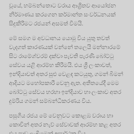
වූයේ, හම්බන්තොට වරාය ආශ්‍රිතව ආයෝජන
නිර්මාණය කරගෙන කර්මාන්ත සංවර්ධනයක්
සිදුකිරීමට රජයන් අසමත් වීමයි.
මේ සමග ම අවධානය යොමු විය යුතු තවත්
වැදගත් කාරණයක් වන්නේ තලෙයි මන්නාරමේ
සිට රාමේශ්වරම් දක්වා පැවති පැරණි බෝට්ටු
සේවය යළි ආරම්භ කිරීමයි. එය ශ්‍රී ලංකාවත්,
ඉන්දියාවත් අතර සුළු වෙළඳ කටයුතු, ගමන් බිමන්
ආදියට මහෝපකාරී වෙනු ඇත. අතීතයේදී මෙම
බෝට්ටු සේවය හරහා ඉන්දියාව හා ලංකාව අතර
දුම්රිය ගමන් සම්බන්ධීකරණය විය.
පසුගිය රජය මේ වෙනුවට කොළඹ වරාය හා
කොචින් අතර නැව් සේවාවක් ආරම්භ කළ අතර
එය පාඩු ලැබීමෙන් අසාර්ථක විය.