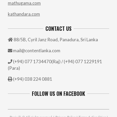
mathugama.com
kathandara.com
CONTACT US
88/5B, Cyril Janz Road, Panadura, Sri Lanka
mail@contentlanka.com
(+94) 077 1734470(Raj) / (+94) 077 1229191
(Para)
(+94) 038 224 0881
FOLLOW US ON FACEBOOK
Praja.lk
© All rights reserved. |
Privacy Policy
|
Terms & Condition
|