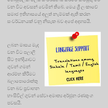
වන විට අවසන් වෙමින් තිබේ. මෙය ශ්‍රී ලංකාවේ
සමාජ ඉතිහාසයේ අලුත් නැම්මක් ඇති කරන
සංවර්ධනයක් වනු නිසැක බව අපේ අදහසයි.
ලබන මාසය මැද
වන විට පලාලි
සිට ඉන්දියාවට
ගුවන් ගමන්
ආරම්භ කිරීමට
බලාපොරොත්තු
වන බව ප්‍රවාහන
හා සිවිල් ගුවන් සේවා අමාත්‍ය අර්ජුන රණතුංග
පවසයි.