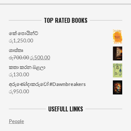
TOP RATED BOOKS
කේ පොයින්ට්
රු
1,250.00
ශාස්තෘ
Original
Current
රු
700.00
රු
500.00
price
price
කතා කරන බළලා
was:
is:
රු
130.00
රු700.00.
රු500.00.
අරු‍ණෝදාකරුවෝ #Dawnbreakers
රු
950.00
USEFULL LINKS
People