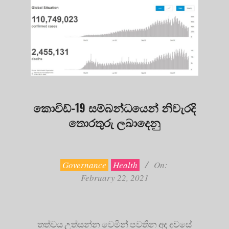
කොවිඩ්-19 සම්බන්ධයෙන් නිවැරදි
තොරතුරු ලබාදෙනු
2021-
02-
22
Governance
Health
On:
February 22, 2021
තත්වය උත්සන්න වෙමින් පවතින අද දවසේ