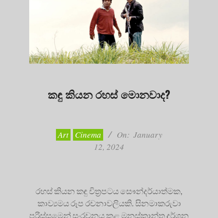
කඳු කියන රහස් මොනවාද?
2024-
01-
12
Art
Cinema
On:
January
12, 2024
රහස් කියන කඳු චිත්‍රපටය සෞන්දර්යාත්මක,
කාව්‍යමය රූප රචනාවලියකි. සිනමාකරුවා
පරිස්සමෙන් සංරචනය කළ මනස්කාන්ත දර්ශන