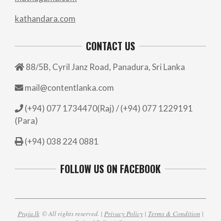
kathandara.com
CONTACT US
88/5B, Cyril Janz Road, Panadura, Sri Lanka
mail@contentlanka.com
(+94) 077 1734470(Raj) / (+94) 077 1229191
(Para)
(+94) 038 224 0881
FOLLOW US ON FACEBOOK
Praja.lk
© All rights reserved. |
Privacy Policy
|
Terms & Condition
|