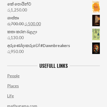
කේ පොයින්ට්
රු
1,250.00
ශාස්තෘ
Original
Current
රු
700.00
රු
500.00
price
price
කතා කරන බළලා
was:
is:
රු
130.00
රු700.00.
රු500.00.
අරු‍ණෝදාකරුවෝ #Dawnbreakers
රු
950.00
USEFULL LINKS
People
Places
Life
mathugama.com