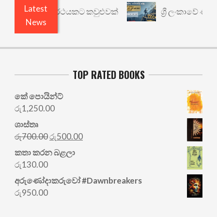
Latest
ාරී: වෙනත් යථාර්ථයකට කවුළුවක්
ශ්‍රී ලංකාවේ ණය ශ
News
TOP RATED BOOKS
කේ පොයින්ට්
රු
1,250.00
ශාස්තෘ
Original
Current
රු
700.00
රු
500.00
price
price
කතා කරන බළලා
was:
is:
රු
130.00
රු700.00.
රු500.00.
අරු‍ණෝදාකරුවෝ #Dawnbreakers
රු
950.00