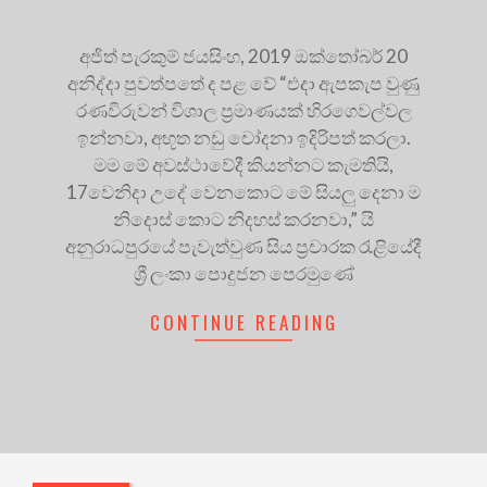
අජිත් පැරකුම් ජයසිංහ, 2019 ඔක්තෝබර් 20
අනිද්දා පුවත්පතේ ද පළ වේ “එදා ඇපකැප වුණු
රණවිරුවන් විශාල ප්‍රමාණයක් හිරගෙවල්වල
ඉන්නවා, අභූත නඩු චෝදනා ඉදිරිපත් කරලා.
මම මේ අවස්ථාවේදී කියන්නට කැමතියි,
17වෙනිදා උදේ වෙනකොට මේ සියලු දෙනා ම
නිදොස් කොට නිදහස් කරනවා,” යි
අනුරාධපුරයේ පැවැත්වුණ සිය ප්‍රචාරක රැළියේදී
ශ්‍රී ලංකා පොදුජන පෙරමුණේ
CONTINUE READING