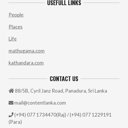
USEFULL LINKS
People
Places
Life
mathugama.com
kathandara.com
CONTACT US
88/5B, Cyril Janz Road, Panadura, Sri Lanka
mail@contentlanka.com
(+94) 077 1734470(Raj) / (+94) 077 1229191
(Para)