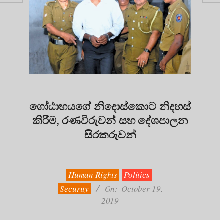
ගෝඨාභයගේ නිදොස්කොට නිදහස්
කිරීම, රණවිරුවන් සහ දේශපාලන
සිරකරුවන්
2019-
10-
19
Human Rights
Politics
Security
On:
October 19,
2019