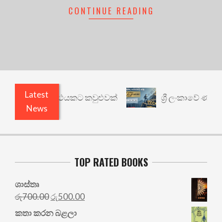
CONTINUE READING
Latest
ී: වෙනත් යථාර්ථයකට කවුළුවක්
ශ්‍රී ලංකාවේ ණය ශ්
News
TOP RATED BOOKS
ශාස්තෘ
Original
Current
රු
700.00
රු
500.00
price
price
කතා කරන බළලා
was:
is: