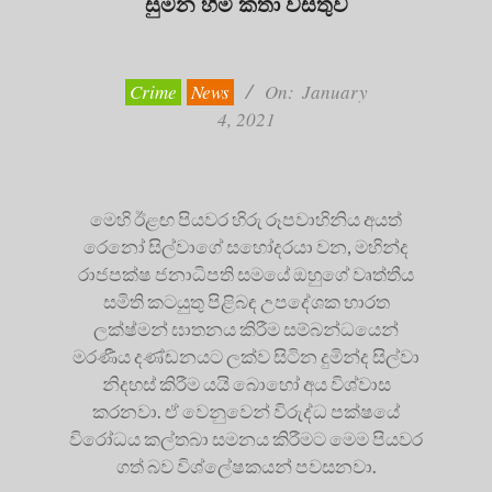
සුමන හිමි කතා වස්තුව
2021-
01-
04
Crime
News
On:
January
4, 2021
මෙහි ඊළඟ පියවර හිරු රූපවාහිනිය අයත්
රෙනෝ සිල්වාගේ සහෝදරයා වන, මහින්ද
රාජපක්ෂ ජනාධිපති සමයේ ඔහුගේ වෘත්තීය
සමිති කටයුතු පිළිබඳ උපදේශක භාරත
ලක්ෂ්මන් ඝාතනය කිරීම සම්බන්ධයෙන්
මරණීය දණ්ඩනයට ලක්ව සිටින දුමින්ද සිල්වා
නිදහස් කිරීම යයි බොහෝ අය විශ්වාස
කරනවා. ඒ වෙනුවෙන් විරුද්ධ පක්ෂයේ
විරෝධය කල්තබා සමනය කිරීමට මෙම පියවර
ගත් බව විශ්ලේෂකයන් පවසනවා.