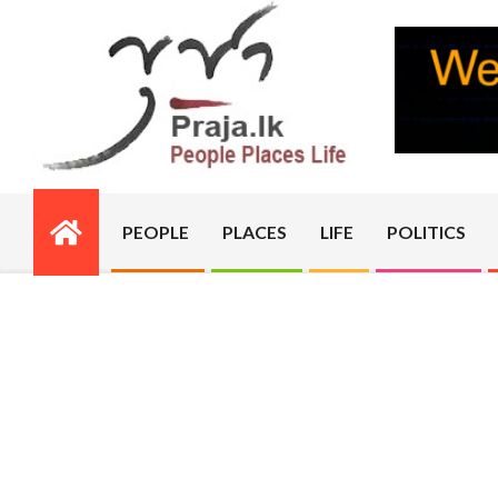
Skip
to
content
PRAJA.LK
PEOPLE
PLACES
LIFE
POLITICS
Primary
Navigation
Menu