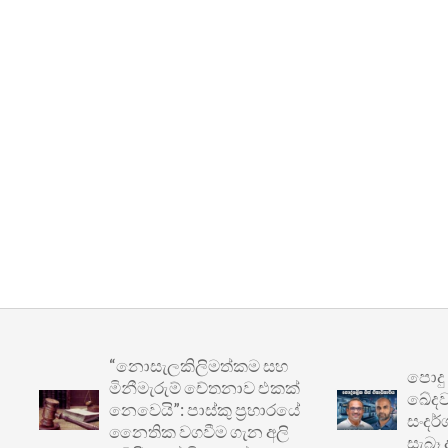
“නොසැලකිලිමත්කම සහ
පොදු ප්‍ර
මිනීමැරුම් චේතනාව එකක්
ඛේදවාචකය:
නෙවෙයි”: පාස්කු ප්‍රහාරයේ
සංදර්ශනයෙ
නෛතික වගවීම ගැන අලි
සැබෑ අර්බු