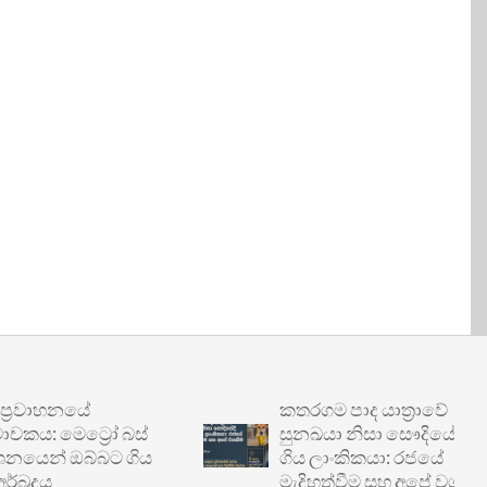
වාහනයේ
කතරගම පාද යාත්‍රාවේ
 මෙට්‍රෝ බස්
සුනඛයා නිසා සෞදියේදී හිරේ
න් ඔබ්බට ගිය
ගිය ලාංකිකයා: රජයේ
දය
මැදිහත්වීම සහ අපේ වගකීම