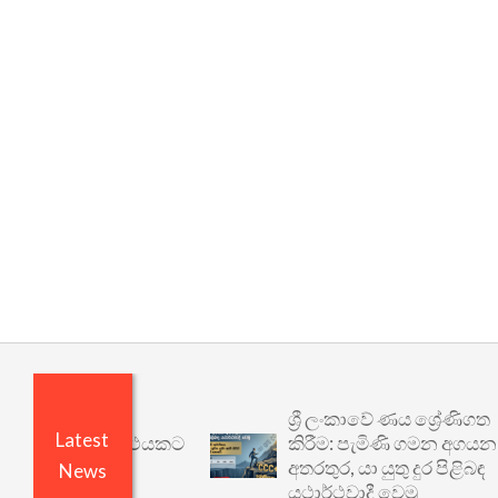
ශ්‍රී ලංකාවේ ණය ශ්‍රේණිගත
Latest
වෙනත් යථාර්ථයකට
කිරීම: පැමිණි ගමන අගයන
අතරතුර, යා යුතු දුර පිළිබඳ
News
යථාර්ථවාදී වෙමු