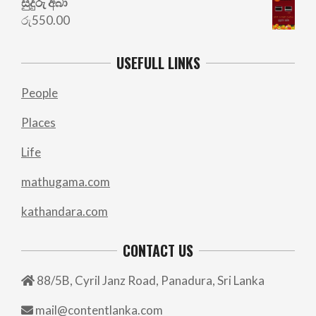
සුදුරු අබා
රු
550.00
USEFULL LINKS
People
Places
Life
mathugama.com
kathandara.com
CONTACT US
88/5B, Cyril Janz Road, Panadura, Sri Lanka
mail@contentlanka.com