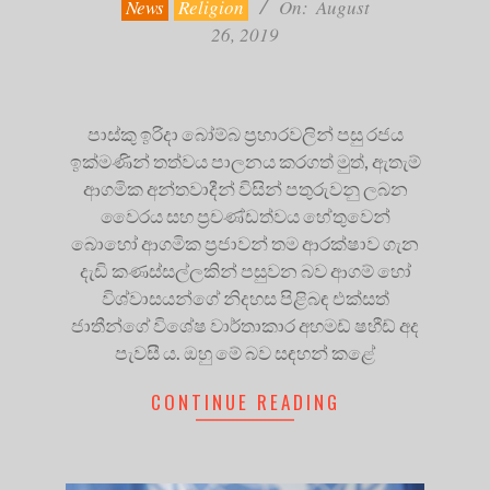
News
Religion
On:
August
26, 2019
පාස්කු ඉරිදා බෝම්බ ප්‍රහාරවලින් පසු රජය
ඉක්මණින් තත්වය පාලනය කරගත් මුත්, ඇතැම්
ආගමික අන්තවාදීන් විසින් පතුරුවනු ලබන
වෛරය සහ ප්‍රචණ්ඩත්වය හේතුවෙන්
බොහෝ ආගමික ප්‍රජාවන් තම ආරක්ෂාව ගැන
දැඩි කණස්සල්ලකින් පසුවන බව ආගම් හෝ
විශ්වාසයන්ගේ නිදහස පිළිබඳ එක්සත්
ජාතීන්ගේ විශේෂ වාර්තාකාර අහමඩ් ෂහීඩ් අද
පැවසී ය. ඔහු මේ බව සඳහන් කළේ
CONTINUE READING