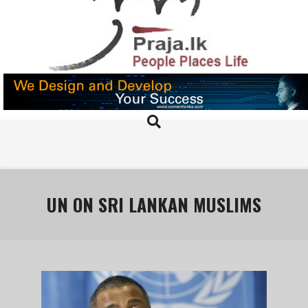
Skip
to
content
PRAJA.LK
Search
Primary
Navigation
Menu
UN ON SRI LANKAN MUSLIMS