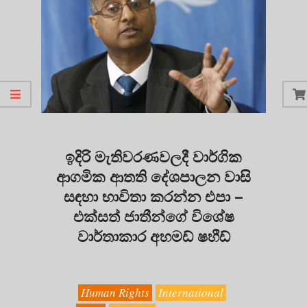
ඉදිරි මැතිවරණවලදී වාර්ගික
ආගමික ආතති දේශපාලන වාසි
සඳහා භාවිතා කරන්න එපා –
එක්සත් ජාතීන්ගේ විශේෂ
වාර්තාකාර අහමඩ් ෂහීඩ්
2019-
08-
26
Human Rights
International