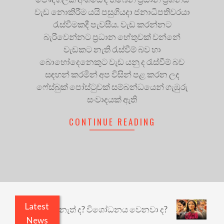
වැඩ නොකිරීම යයි පසුගියදා ජනාධිපතිවරයා
රැස්වීමකදී පැවසීය. වැඩ කරන්නට
බැරිවෙන්නට ප්‍රධාන හේතුවක් වන්නේ
වැඩකට නැති රැස්වීම් බව හා
බොහෝදෙනෙකුට වැඩ යනු ද රැස්වීම් බව
සඳහන් කරමින් අප විසින් පළ කරන ලද
ෆේස්බුක් පෝස්ටුවක් සම්බන්ධයෙන් ගැඹුරු
සංවාදයක් ඇති
CONTINUE READING
Latest
යි ඇතුළෙයි කුඩු නැත් ද? විශෝධනය වෙනවා ද?
අභිස
News