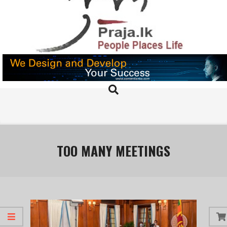
Skip
to
content
PRAJA.LK
Search
Primary
Navigation
Menu
TOO MANY MEETINGS