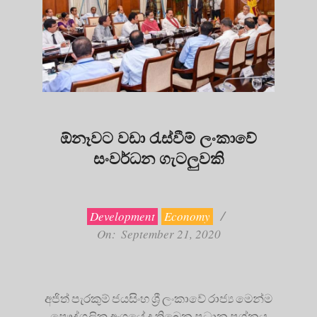
ඕනෑවට වඩා රැස්වීම් ලංකාවේ
සංවර්ධන ගැටලුවකි
2020-
09-
21
Development
Economy
On:
September 21, 2020
අජිත් පැරකුම් ජයසිංහ ශ්‍රී ලංකාවේ රාජ්‍ය මෙන්ම
පෞද්ගලික අංශයේ ද තිබෙන ප්‍රධාන ප්‍රශ්නය