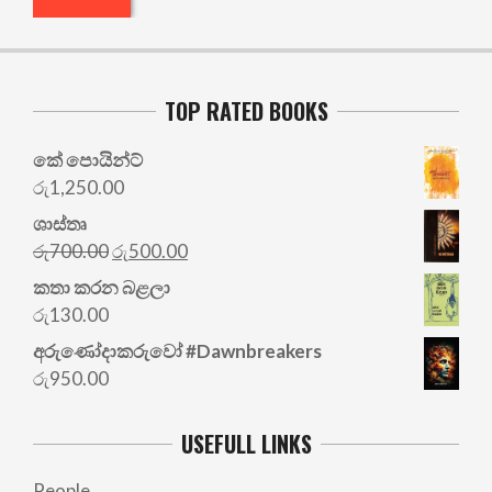
TOP RATED BOOKS
කේ පොයින්ට්
රු
1,250.00
ශාස්තෘ
Original
Current
රු
700.00
රු
500.00
price
price
කතා කරන බළලා
was:
is:
රු
130.00
රු700.00.
රු500.00.
අරු‍ණෝදාකරුවෝ #Dawnbreakers
රු
950.00
USEFULL LINKS
People