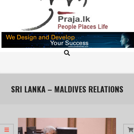
Skip
to
content
PRAJA.LK
Search
Primary
Navigation
Menu
SRI LANKA – MALDIVES RELATIONS