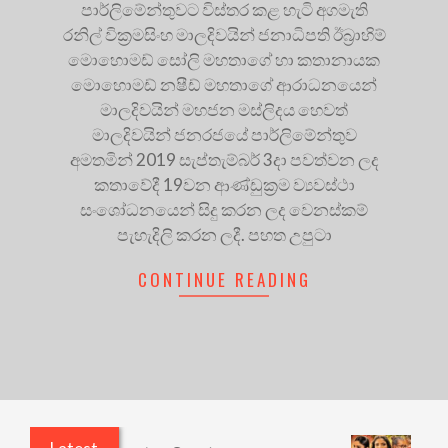
පාර්ලිමේන්තුවට විස්තර කළ හැටි අගමැති
රනිල් වික්‍රමසිංහ මාලදිවයින් ජනාධිපති ඊබ්‍රාහිම්
මොහොමඩ් සෝලි මහතාගේ හා කතානායක
මොහොමඩ් නෂීඩ් මහතාගේ ආරාධනයෙන්
මාලදිවයින් මහජන මස්ලිදය හෙවත්
මාලදිවයින් ජනරජයේ පාර්ලිමේන්තුව
අමතමින් 2019 සැප්තැම්බර් 3දා පවත්වන ලද
කතාවේදී 19වන ආණ්ඩුක්‍රම ව්‍යවස්ථා
සංශෝධනයෙන් සිදු කරන ලද වෙනස්කම්
පැහැදිලි කරන ලදී. පහත උපුටා
CONTINUE READING