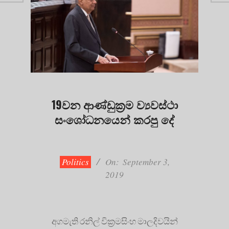
19වන ආණ්ඩුක්‍රම ව්‍යවස්ථා
සංශෝධනයෙන් කරපු දේ
2019-
09-
03
Politics
On:
September 3,
2019
අගමැති රනිල් වික්‍රමසිංහ මාලදිවයින්