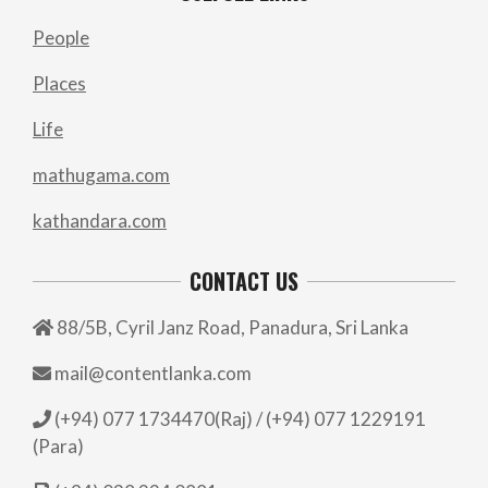
People
Places
Life
mathugama.com
kathandara.com
CONTACT US
88/5B, Cyril Janz Road, Panadura, Sri Lanka
mail@contentlanka.com
(+94) 077 1734470(Raj) / (+94) 077 1229191
(Para)