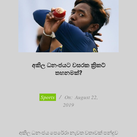
අකිල ධනංජයට වසරක ක්‍රිකට්
තහනමක්?
2019-
08-
22
Sports
On:
August 22,
2019
අකිල ධනංජය පෙරේරා නැවත වතාවක් පන්දුව