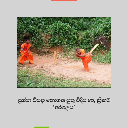
ප්‍රශ්න විසඳා නොගත යුතු විදිය හා, ක්‍රිකට්
‘අරගලය’
2023-
11-
10