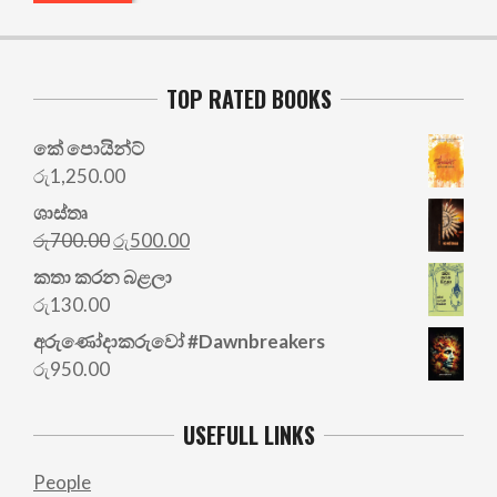
TOP RATED BOOKS
කේ පොයින්ට්
රු
1,250.00
ශාස්තෘ
Original
Current
රු
700.00
රු
500.00
price
price
කතා කරන බළලා
was:
is:
රු
130.00
රු700.00.
රු500.00.
අරු‍ණෝදාකරුවෝ #Dawnbreakers
රු
950.00
USEFULL LINKS
People