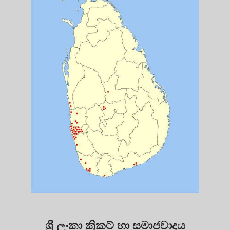
ශ්‍රී ලංකා ක්‍රිකට් හා සමාජවාදය