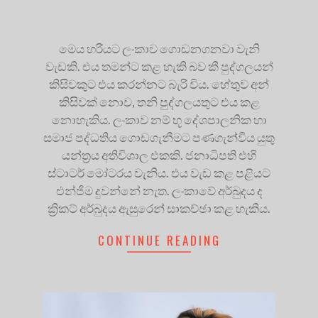
මෙය හරියට ලංකාව ගොඩනගනවා වැනි
වැඩකි. එය තමන්ට කළ හැකි බව කී පුද්ගලයන්
කිසිවකුට එය කරන්නට බැරි විය. හේතුව අන්
කිසිවක් නොව, තනි පුද්ගලයතුට එය කළ
නොහැකිය. ලංකාව නම් භූ දේශපාලනික හා
සමාජ පද්ධතිය ගොඩගැනීමට පණගැන්විය යුතු
යන්ත්‍රය අතිවිශාල එකකි. ජනාධිපති එහි
ස්ටාටර් මෝටරය වැනිය. එය වැඩ කළ පළියට
එන්ජිම දුවන්නේ නැත. ලංකාවේ අර්බුදය ද
ක්‍රිකට් අර්බුදය ඇසුරෙන් සාකච්ඡා කළ හැකිය.
CONTINUE READING