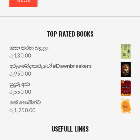
TOP RATED BOOKS
කතා කරන බළලා
රු
130.00
අරු‍ණෝදාකරුවෝ #Dawnbreakers
රු
950.00
සුදුරු අබා
රු
550.00
කේ පොයින්ට්
රු
1,250.00
USEFULL LINKS