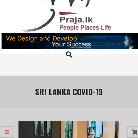
Skip
to
content
PRAJA.LK
Search
Primary
Navigation
Menu
SRI LANKA COVID-19