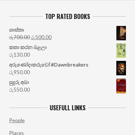
TOP RATED BOOKS
ශාස්තෘ
Original
Current
රු
700.00
රු
500.00
price
price
කතා කරන බළලා
was:
is:
රු
130.00
රු700.00.
රු500.00.
අරු‍ණෝදාකරුවෝ #Dawnbreakers
රු
950.00
සුදුරු අබා
රු
550.00
USEFULL LINKS
People
Places