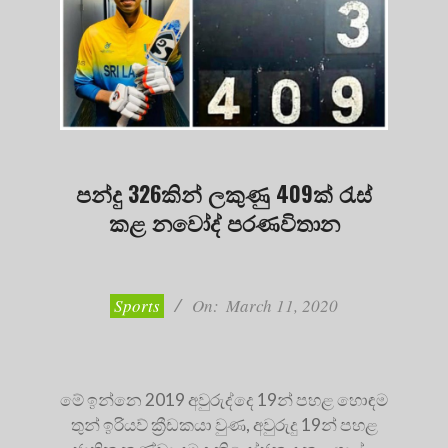
පන්දු 326කින් ලකුණු 409ක් රැස්
කළ නවෝද් පරණවිතාන
2020-
03-
11
Sports
On:
March 11, 2020
මේ ඉන්නෙ 2019 අවුරුද්දෙ 19න් පහළ හොඳම
තුන් ඉරියව් ක්‍රීඩකයා වුණ, අවුරුදු 19න් පහළ