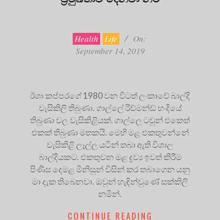
2019-
09-
14
Health
Life
On:
September 14, 2019
ඊශා කප්පරගේ 1980 වන විටත් ලංකාවේ බාල්දි
වැසිකිලි තිබුණා. ගාල්ලේ රිච්මන්ඩ් හංදියේ
තිබුණා වල වැසිකිළියක්. ගාල්ලෙ ටවුන් එකෙත්
එකක් තිබුණා මතකයි. මෙහි මළ එකතුවන්නේ
වැසිකිළි ලෑල්ල යටින් තබා ඇති විශාල
බාල්දියකට. එකතුවන මළ ද්‍රව්‍ය ඉවත් කිරීම
පිණිස දෙමළ මිනිසුන් විසින් කර තබාගෙන යනු
මා දැක තිබෙනවා. ඔවුන් හැඳින්වුණේ සක්කිලි
නමින්.
CONTINUE READING