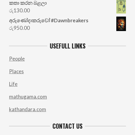
price
price
කතා කරන බළලා
was:
is:
රු
130.00
රු700.00.
රු500.00.
අරු‍ණෝදාකරුවෝ #Dawnbreakers
රු
950.00
USEFULL LINKS
People
Places
Life
mathugama.com
kathandara.com
CONTACT US