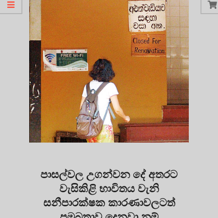
පාසල්වල උගන්වන දේ අතරට
වැසිකිළි භාවිතය වැනි
සනීපාරක්ෂක කාරණාවලටත්
ප්‍රමුඛතාව දෙනවා නම්