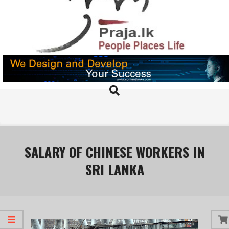
Skip
to
content
PRAJA.LK
Search
Primary
Navigation
Menu
SALARY OF CHINESE WORKERS IN
SRI LANKA