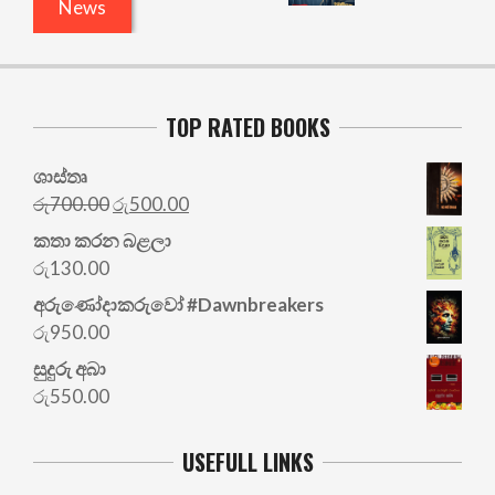
News
TOP RATED BOOKS
ශාස්තෘ
Original
Current
රු
700.00
රු
500.00
price
price
කතා කරන බළලා
was:
is:
රු
130.00
රු700.00.
රු500.00.
අරු‍ණෝදාකරුවෝ #Dawnbreakers
රු
950.00
සුදුරු අබා
රු
550.00
USEFULL LINKS