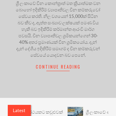
ශ්‍රී ලංකාවේ චීන කොන්ත්‍රාත් මත ක්‍රියාත්මක වන
බොහෝ ඉදිකිරීම් ව්‍යාපෘතිවල චීන කම්කරුවෝ
සේවය කරති. නිල වශයෙන් 15,000ක් සිටින
බව කීව ද, ඇත්ත සංඛ්‍යාව ලක්ෂයක් පමණ විය
හැකි බව ඉදිකිරීම් කර්මාන්ත ආරංචි මාර්ග
පවසයි. චීන ව්‍යාපෘතිවල ශ්‍රමිකයන්ගෙන් 30-
40% අතර ප්‍රමාණයක් චීන ශ්‍රමිකයෝය. දැන්
දැන් දේශීය ඉදිකිරීම් සමාගම් ද චීන කම්කරුවන්
සේවයේ යොදවන බව පෙනේ.
CONTINUE READING
Latest
ාරී: වෙනත් යථාර්ථයකට කවුළුවක්
ශ්‍රී ලංකාවේ ණය ශ